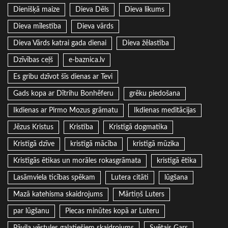
Dienišķā maize
Dieva Dēls
Dieva likums
Dieva mīlestība
Dieva vārds
Dieva Vārds katrai gada dienai
Dieva žēlastība
Dzīvības ceļš
e-baznica.lv
Es gribu dzīvot šīs dienas ar Tevi
Gads kopa ar Dītrihu Bonhēferu
grēku piedošana
Ikdienas ar Pirmo Mozus grāmatu
Ikdienas meditācijas
Jēzus Kristus
Kristība
Kristīgā dogmatika
Kristīgā dzīve
kristīgā mācība
kristīgā mūzika
Kristīgās ētikas un morāles rokasgrāmata
kristīgā ētika
Lasāmviela ticības spēkam
Lutera citāti
lūgšana
Mazā katehisma skaidrojums
Mārtiņš Luters
par lūgšanu
Piecas minūtes kopā ar Luteru