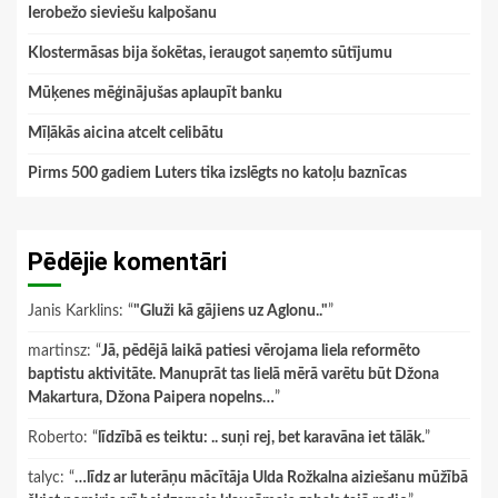
Ierobežo sieviešu kalpošanu
Klostermāsas bija šokētas, ieraugot saņemto sūtījumu
Mūķenes mēģinājušas aplaupīt banku
Mīļākās aicina atcelt celibātu
Pirms 500 gadiem Luters tika izslēgts no katoļu baznīcas
Pēdējie komentāri
Janis Karklins
: “
"Gluži kā gājiens uz Aglonu.."
”
martinsz
: “
Jā, pēdējā laikā patiesi vērojama liela reformēto
baptistu aktivitāte. Manuprāt tas lielā mērā varētu būt Džona
Makartura, Džona Paipera nopelns…
”
Roberto
: “
līdzībā es teiktu: .. suņi rej, bet karavāna iet tālāk.
”
talyc
: “
…līdz ar luterāņu mācītāja Ulda Rožkalna aiziešanu mūžībā