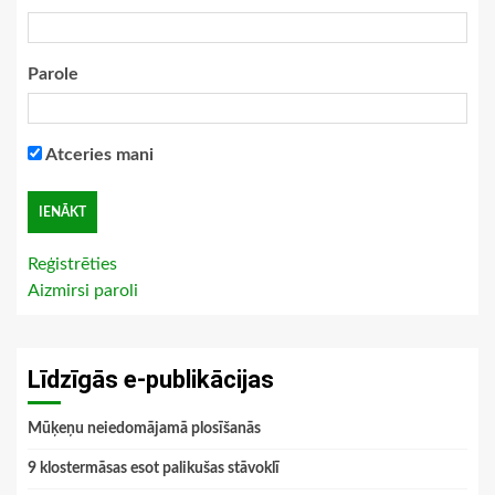
Parole
Atceries mani
Reģistrēties
Aizmirsi paroli
Līdzīgās e-publikācijas
Mūķeņu neiedomājamā plosīšanās
9 klostermāsas esot palikušas stāvoklī