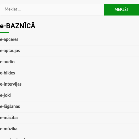
Meklēt:
e-BAZNĪCĀ
e-apceres
e-aptaujas
e-audio
e-bildes
e-intervijas
e-joki
e-lūgšanas
e-mācība
e-mūzika