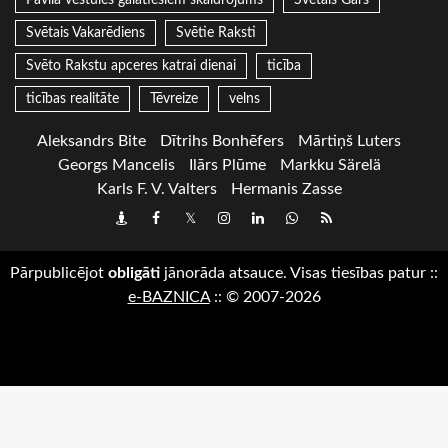
Pāvila vēstules galatiešiem skaidrojums
Svētais Gars
Svētais Vakarēdiens
Svētie Raksti
Svēto Rakstu apceres katrai dienai
ticība
ticības realitāte
Tēvreize
velns
Aleksandrs Bite
Dītrihs Bonhēfers
Mārtiņš Luters
Georgs Mancelis
Ilārs Plūme
Markku Särelä
Karls F. V. Valters
Hermanis Zasse
Draugiem
Facebook
Twitter
Instagram
LinkedIn
whatsapp
RSS
Pārpublicējot
obligāti
jānorāda atsauce. Visas tiesības patur
::
e-BAZNICA
::
© 2007-2026