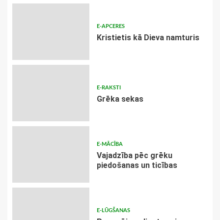
E-APCERES
Kristietis kā Dieva namturis
E-RAKSTI
Grēka sekas
E-MĀCĪBA
Vajadzība pēc grēku
piedošanas un ticības
E-LŪGŠANAS