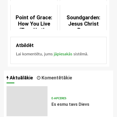
kampaņa
Point of Grace:
Soundgarden:
How You Live
Jesus Christ
(Turn Up the
Pose
Music)
Atbildēt
Lai komentētu, jums
jāpiesakās
sistēmā.
Aktuālākie
Komentētākie
E-APCERES
Es esmu tavs Dievs