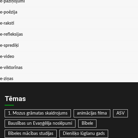
e-paziņojumi
e-poēzija
e-raksti
e-refleksijas
e-sprediķi
e-video
e-viktorīnas
e-ziņas
Tēmas
1. Mozus grāmatas skaidrojums
animācijas filma
ASV
Bauslības un Evaņģēlija noslēpumi
Bībele
Bībeles mācības studijas
Dienišķo lūgšanu gads