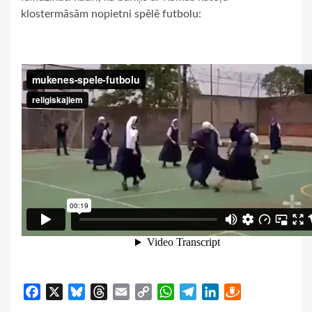
klostermāsām nopietni spēlē futbolu:
Facebook
X
Bluesky
Threads
Email
Copy
WhatsApp
Telegram
LinkedIn
Draugiem
Link