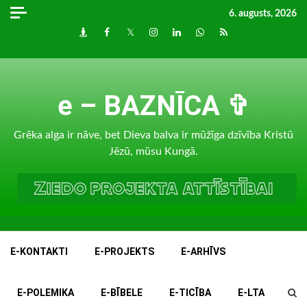
Skip
6. augusts, 2026
to
Draugiem
Facebook
Twitter
Instagram
LinkedIn
whatsapp
RSS
content
e – BAZNĪCA ✞
Grēka alga ir nāve, bet Dieva balva ir mūžīga dzīvība Kristū
Jēzū, mūsu Kungā.
E-KONTAKTI
E-PROJEKTS
E-ARHĪVS
E-POLEMIKA
E-BĪBELE
E-TICĪBA
E-LTA