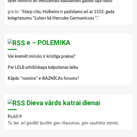
šķiet nomiris arī beidzamais klausāmais gabals tajā radio
”
gviclo
: “
Starp citu, Holbeins ir pazīstams arī ar 1522. gada
kokgriezumu "Luters kā Hercules Germanicuss ".
”
e – POLEMIKA
Vai kremēt mirušo ir kristīga prakse?
Par LELB arhibīskapa kalpošanas laiku
Kāpēc "nomira" e-BAZNĪCAs forums?
Dieva vārds katrai dienai
Ps.65:9
Tu liec arī gavilēt ļaudīm gan rītausmas, gan saulrieta zemēs.