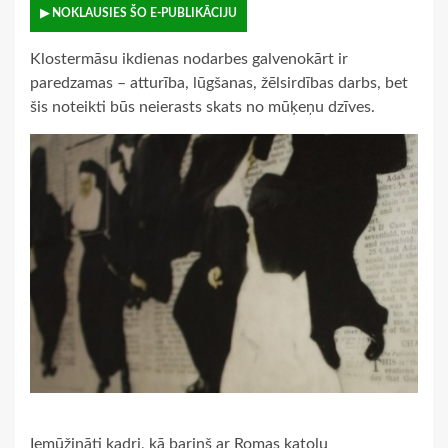
▶ NOKLAUSIES ŠO E-PUBLIKĀCIJU
Klostermāsu ikdienas nodarbes galvenokārt ir
paredzamas – atturība, lūgšanas, žēlsirdības darbs, bet
šis noteikti būs neierasts skats no mūķeņu dzīves.
Iemūžināti kadri, kā bariņš ar Romas katoļu