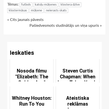
Tēmas:
futbols
katoļu mūķenes
klostera dzīve
klostermāsas
mūķene
neierasts skats
Continue
« Cits jaunais pāvests
Pašiedvesmots sludinātājs un viņa upuris »
Reading
Ieskaties
Nosoda filmu
Steven Curtis
"Elizabeth: The
Chapman: When
Golden Age"
Love Takes You In
Whitney Houston:
Ateistiska
Run To You
reklāmas