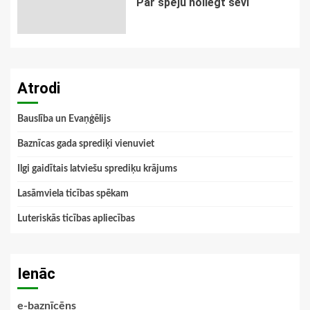
Par spēju noliegt sevi
Atrodi
Bauslība un Evaņģēlijs
Baznīcas gada sprediķi vienuviet
Ilgi gaidītais latviešu sprediķu krājums
Lasāmviela ticības spēkam
Luteriskās ticības apliecības
Ienāc
e-baznīcēns