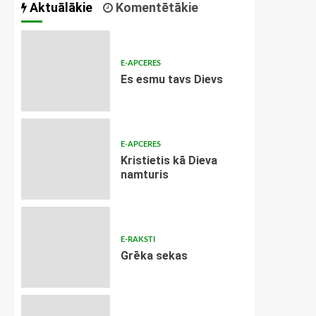
Aktuālākie
Komentētākie
E-APCERES
Es esmu tavs Dievs
E-APCERES
Kristietis kā Dieva
namturis
E-RAKSTI
Grēka sekas