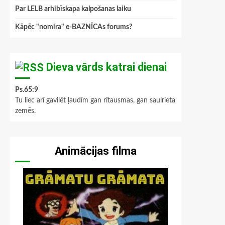
Par LELB arhibīskapa kalpošanas laiku
Kāpēc "nomira" e-BAZNĪCAs forums?
Dieva vārds katrai dienai
Ps.65:9
Tu liec arī gavilēt ļaudīm gan rītausmas, gan saulrieta
zemēs.
Animācijas filma