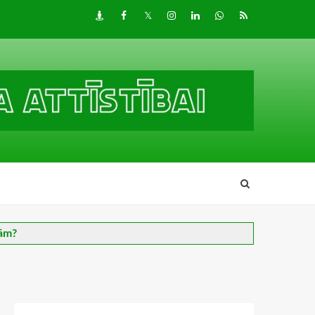
Draugiem
Facebook
Twitter
Instagram
LinkedIn
whatsapp
RSS
nām?