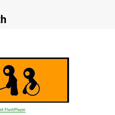
th
et FlashPlayer