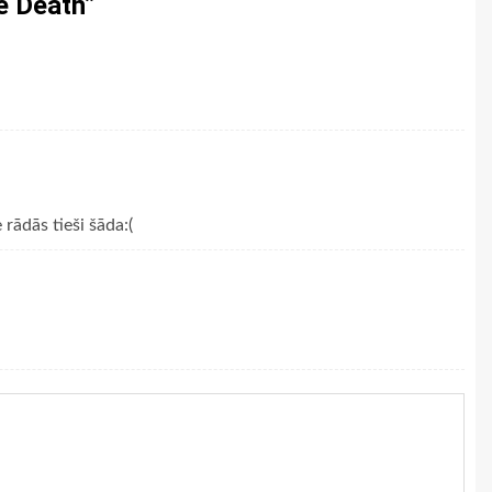
e Death
”
 rādās tieši šāda:(