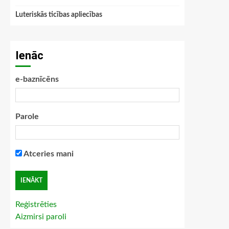
Luteriskās ticības apliecības
Ienāc
e-baznīcēns
Parole
Atceries mani
Reģistrēties
Aizmirsi paroli