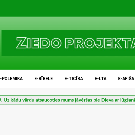
E-POLEMIKA
E-BĪBELE
E-TICĪBA
E-LTA
E-AFIŠA
. Uz kādu vārdu atsaucoties mums jāvēršas pie Dieva ar lūgša