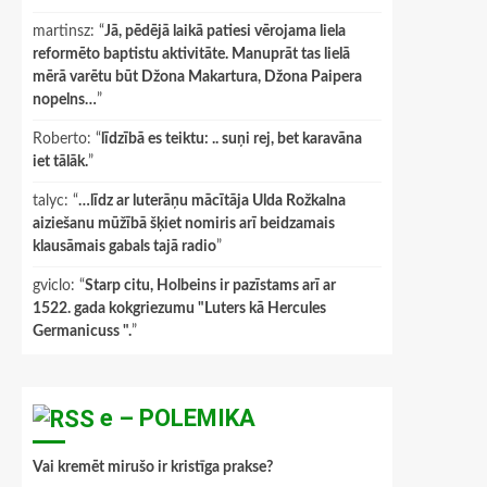
martinsz
: “
Jā, pēdējā laikā patiesi vērojama liela
reformēto baptistu aktivitāte. Manuprāt tas lielā
mērā varētu būt Džona Makartura, Džona Paipera
nopelns…
”
Roberto
: “
līdzībā es teiktu: .. suņi rej, bet karavāna
iet tālāk.
”
talyc
: “
…līdz ar luterāņu mācītāja Ulda Rožkalna
aiziešanu mūžībā šķiet nomiris arī beidzamais
klausāmais gabals tajā radio
”
gviclo
: “
Starp citu, Holbeins ir pazīstams arī ar
1522. gada kokgriezumu "Luters kā Hercules
Germanicuss ".
”
e – POLEMIKA
Vai kremēt mirušo ir kristīga prakse?