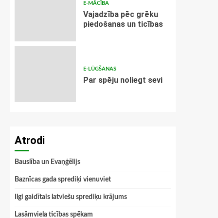
E-MĀCĪBA
Vajadzība pēc grēku
piedošanas un ticības
E-LŪGŠANAS
Par spēju noliegt sevi
Atrodi
Bauslība un Evaņģēlijs
Baznīcas gada sprediķi vienuviet
Ilgi gaidītais latviešu sprediķu krājums
Lasāmviela ticības spēkam