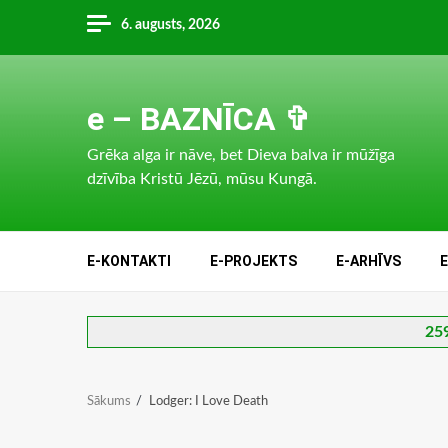
Skip
6. augusts, 2026
to
content
e – BAZNĪCA ✞
Grēka alga ir nāve, bet Dieva balva ir mūžīga
dzīvība Kristū Jēzū, mūsu Kungā.
E-KONTAKTI
E-PROJEKTS
E-ARHĪVS
259
Sākums
Lodger: I Love Death