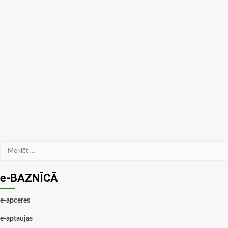
Meklēt:
e-BAZNĪCĀ
e-apceres
e-aptaujas