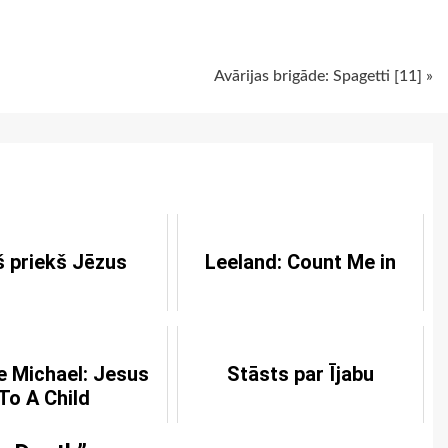
ugiem
Avārijas brigāde: Spagetti [11] »
š priekš Jēzus
Leeland: Count Me in
 Michael: Jesus
Stāsts par Ījabu
To A Child