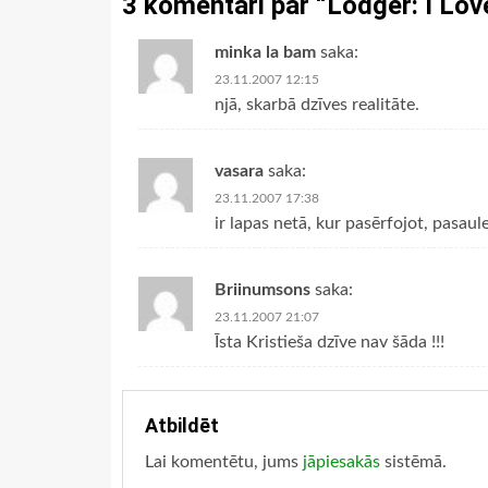
3 komentāri par “
Lodger: I Lov
minka la bam
saka:
23.11.2007 12:15
njā, skarbā dzīves realitāte.
vasara
saka:
23.11.2007 17:38
ir lapas netā, kur pasērfojot, pasaule
Briinumsons
saka:
23.11.2007 21:07
Īsta Kristieša dzīve nav šāda !!!
Atbildēt
Lai komentētu, jums
jāpiesakās
sistēmā.