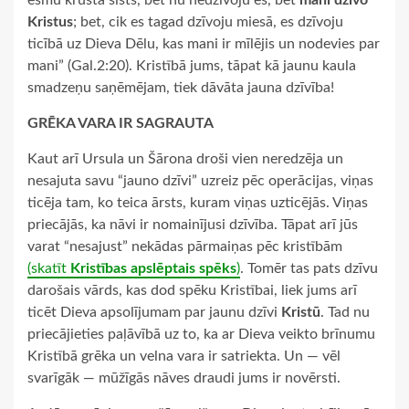
esmu krustā sists, bet nu nedzīvoju es, bet
manī dzīvo
Kristus
; bet, cik es tagad dzīvoju miesā, es dzīvoju
ticībā uz Dieva Dēlu, kas mani ir mīlējis un nodevies par
mani” (Gal.2:20). Kristībā jums, tāpat kā jaunu kaula
smadzeņu saņēmējam, tiek dāvāta jauna dzīvība!
GRĒKA VARA IR SAGRAUTA
Kaut arī Ursula un Šārona droši vien neredzēja un
nesajuta savu “jauno dzīvi” uzreiz pēc operācijas, viņas
ticēja tam, ko teica ārsts, kuram viņas uzticējās. Viņas
priecājās, ka nāvi ir nomainījusi dzīvība. Tāpat arī jūs
varat “nesajust” nekādas pārmaiņas pēc kristībām
(skatīt
Kristības apslēptais spēks
)
. Tomēr tas pats dzīvu
darošais vārds, kas dod spēku Kristībai, liek jums arī
ticēt Dieva apsolījumam par jaunu dzīvi
Kristū
. Tad nu
priecājieties paļāvībā uz to, ka ar Dieva veikto brīnumu
Kristībā grēka un velna vara ir satriekta. Un — vēl
svarīgāk — mūžīgās nāves draudi jums ir novērsti.