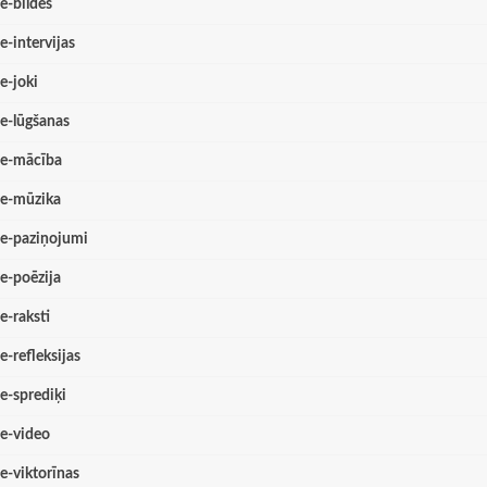
e-bildes
e-intervijas
e-joki
e-lūgšanas
e-mācība
e-mūzika
e-paziņojumi
e-poēzija
e-raksti
e-refleksijas
e-sprediķi
e-video
e-viktorīnas