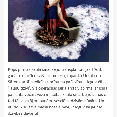
Kopš pirmās kaula smadzeņu transplantācijas 1968.
gadā tūkstošiem vēža slimnieku, tāpat kā Ursula un
Šārona ar šī medicīnas brīnuma palīdzību ir ieguvuši
“jaunu dzīvi”. Šīs operācijas laikā ārsts vispirms iznīcina
pacienta vecās, vēža inficētās kaula smadzeņu šūnas un
tad tās aizstāj ar jaunām, veselām, dzīvām šūnām. Un
nu tie, kuri savā miesā nēsāja nāvi, ir ieguvuši jaunas
dzīvības dāvanu!