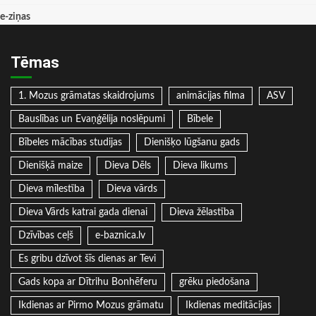
e-ziņas
Tēmas
1. Mozus grāmatas skaidrojums
animācijas filma
ASV
Bauslības un Evaņģēlija noslēpumi
Bībele
Bībeles mācības studijas
Dienišķo lūgšanu gads
Dienišķā maize
Dieva Dēls
Dieva likums
Dieva mīlestība
Dieva vārds
Dieva Vārds katrai gada dienai
Dieva žēlastība
Dzīvības ceļš
e-baznica.lv
Es gribu dzīvot šīs dienas ar Tevi
Gads kopa ar Dītrihu Bonhēferu
grēku piedošana
Ikdienas ar Pirmo Mozus grāmatu
Ikdienas meditācijas