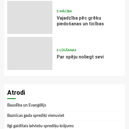
E-MĀCĪBA
Vajadzība pēc grēku
piedošanas un ticības
E-LŪGŠANAS
Par spēju noliegt sevi
Atrodi
Bauslība un Evaņģēlijs
Baznīcas gada sprediķi vienuviet
Ilgi gaidītais latviešu sprediķu krājums