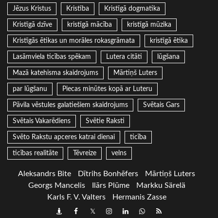
Jēzus Kristus
Kristība
Kristīgā dogmatika
Kristīgā dzīve
kristīgā mācība
kristīgā mūzika
Kristīgās ētikas un morāles rokasgrāmata
kristīgā ētika
Lasāmviela ticības spēkam
Lutera citāti
lūgšana
Mazā katehisma skaidrojums
Mārtiņš Luters
par lūgšanu
Piecas minūtes kopā ar Luteru
Pāvila vēstules galatiešiem skaidrojums
Svētais Gars
Svētais Vakarēdiens
Svētie Raksti
Svēto Rakstu apceres katrai dienai
ticība
ticības realitāte
Tēvreize
velns
Aleksandrs Bite
Dītrihs Bonhēfers
Mārtiņš Luters
Georgs Mancelis
Ilārs Plūme
Markku Särelä
Karls F. V. Valters
Hermanis Zasse
Draugiem
Facebook
Twitter
Instagram
LinkedIn
whatsapp
RSS