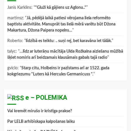
Janis Karklins
: “
"Gluži kā gājiens uz Aglonu.."
”
martinsz
: “
Jā, pēdējā laikā patiesi vērojama liela reformēto
baptistu aktivitāte. Manuprāt tas lielā mērā varētu būt Džona
Makartura, Džona Paipera nopelns…
”
Roberto
: “
līdzībā es teiktu: .. suņi rej, bet karavāna iet tālāk.
”
talyc
: “
…līdz ar luterāņu mācītāja Ulda Rožkalna aiziešanu mūžībā
šķiet nomiris arī beidzamais klausāmais gabals tajā radio
”
gviclo
: “
Starp citu, Holbeins ir pazīstams arī ar 1522. gada
kokgriezumu "Luters kā Hercules Germanicuss ".
”
e – POLEMIKA
Vai kremēt mirušo ir kristīga prakse?
Par LELB arhibīskapa kalpošanas laiku