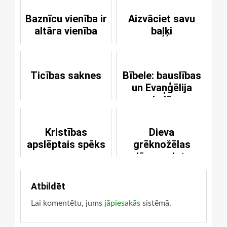
Baznīcu vienība ir
Aizvāciet savu
altāra vienība
baļķi
Ticības saknes
Bībele: bauslības
un Evaņģēlija
gobelēns
Kristības
Dieva
apslēptais spēks
grēknožēlas
dāvana dota
bērniem
Atbildēt
Lai komentētu, jums
jāpiesakās
sistēmā.