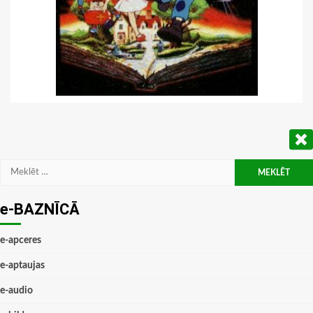
Meklēt:
e-BAZNĪCĀ
e-apceres
e-aptaujas
e-audio