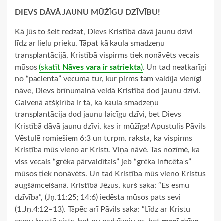
DIEVS DĀVĀ JAUNU MŪŽĪGU DZĪVĪBU!
Kā jūs to šeit redzat, Dievs Kristībā dāvā jaunu dzīvi
līdz ar lielu prieku. Tāpat kā kaula smadzeņu
transplantācijā, Kristībā vispirms tiek nonāvēts vecais
mūsos
(skatīt
Nāves vara ir satriekta
)
. Un tad neatkarīgi
no “pacienta” vecuma tur, kur pirms tam valdīja vienīgi
nāve, Dievs brīnumainā veidā Kristībā dod jaunu dzīvi.
Galvenā atšķirība ir tā, ka kaula smadzeņu
transplantācija dod jaunu laicīgu dzīvi, bet Dievs
Kristībā dāvā jaunu dzīvi, kas ir mūžīga! Apustulis Pāvils
Vēstulē romiešiem 6:3 un turpm. raksta, ka vispirms
Kristība mūs vieno ar Kristu Viņa nāvē. Tas nozīmē, ka
viss vecais “grēka pārvaldītais” jeb “grēka inficētais”
mūsos tiek nonāvēts. Un tad Kristība mūs vieno Kristus
augšāmcelšanā. Kristībā Jēzus, kurš saka: “Es esmu
dzīvība”, (Jņ.11:25; 14:6) iedēsta mūsos pats sevi
(1.Jņ.4:12–13). Tāpēc arī Pāvils saka: “Līdz ar Kristu