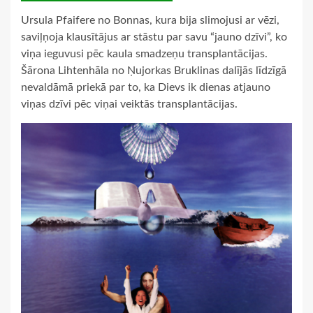
Ursula Pfaifere no Bonnas, kura bija slimojusi ar vēzi,
saviļņoja klausītājus ar stāstu par savu “jauno dzīvi”, ko
viņa ieguvusi pēc kaula smadzeņu transplantācijas.
Šārona Lihtenhāla no Ņujorkas Bruklinas dalījās līdzīgā
nevaldāmā priekā par to, ka Dievs ik dienas atjau­no
viņas dzīvi pēc viņai veiktās transplantācijas.