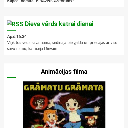
Kāpēc "nomira" e-BAZNĪCAs forums?
Dieva vārds katrai dienai
Ap.d.16:34
Viņš tos veda savā namā, sēdināja pie galda un priecājās ar visu
savu namu, ka ticēja Dievam.
Animācijas filma