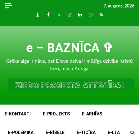
Skip
7. augusts, 2026
to
Draugiem
Facebook
Twitter
Instagram
LinkedIn
whatsapp
RSS
content
e – BAZNĪCA ✞
Grēka alga ir nāve, bet Dieva balva ir mūžīga dzīvība Kristū
Jēzū, mūsu Kungā.
E-KONTAKTI
E-PROJEKTS
E-ARHĪVS
E-POLEMIKA
E-BĪBELE
E-TICĪBA
E-LTA