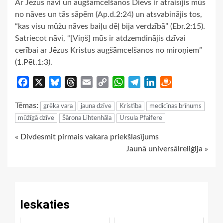
Ar Jēzus nāvi un augšāmcelšanos Dievs ir atraisījis mūs
no nāves un tās sāpēm (Ap.d.2:24) un atsvabinājis tos,
“kas visu mūžu nāves baiļu dēļ bija verdzībā” (Ebr.2:15).
Satriecot nāvi, “[Viņš] mūs ir atdzemdinājis dzīvai
cerībai ar Jēzus Kristus augšāmcelšanos no miro­ņiem”
(1.Pēt.1:3).
Facebook
X
Bluesky
Threads
Email
Copy
WhatsApp
Telegram
LinkedIn
Draugiem
Link
Tēmas:
grēka vara
jauna dzīve
Kristība
medicīnas brīnums
mūžīgā dzīve
Šārona Lihtenhāla
Ursula Pfaifere
Continue
« Divdesmit pirmais vakara priekšlasījums
Jaunā universālreliģija »
Reading
Ieskaties