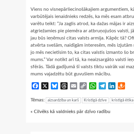
Viens no visnepārliecinošākajiem argumentiem, kād
varbūtējais ienaidnieks redzēs, ka mēs esam atbruņ
varētu teikt: “Ja zaglis atrod, ka dažas mājas ir aiz
atgriežamies pie piemēra ar atbruņojušos valsti, jā
jau būs ieņēmusi citas valsts armija. Kāpēc tā? Ofi
atvērta svešām, naidīgām interesēm, mēs izjutām n
jo mēs necietīsim to, ka citas valstis izmanto šo 
mums.” Var notikt arī tā, ka neaizsargāto valsti ie
sfērās. Tādā gadījumā šī valsts tiktu vairāk vai ma
mums vajadzētu būt guvušiem mācību.
Facebook
X
Bluesky
Threads
Email
Copy
WhatsApp
Telegram
LinkedIn
Dra
Link
Tēmas:
aizsardzība un karš
Kristīgā dzīve
kristīgā ētika
Continue
« Cilvēks kā valdnieks pār dzīvo radību
Reading