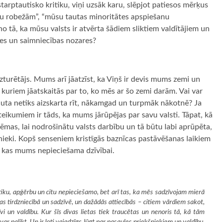
arptautisko kritiku, viņi uzsāk karu, slēpjot patiesos mērķus
u robežām”, “mūsu tautas minoritātes apspiešanu
no tā, ka mūsu valsts ir atvērta šādiem sliktiem valdītājiem un
tādes un saimniecības nozares?
zturētājs. Mums arī jāatzīst, ka Viņš ir devis mums zemi un
 kuriem jāatskaitās par to, ko mēs ar šo zemi darām. Vai var
auta netiks aizskarta rīt, nākamgad un turpmāk nākotnē? Ja
eikumiem ir tāds, ka mums jārūpējas par savu valsti. Tāpat, kā
mas, lai nodrošinātu valsts darbību un tā būtu labi aprūpēta,
dnieki. Kopš senseniem kristīgās baznīcas pastāvēšanas laikiem
, kas mums nepieciešama dzīvībai.
iku, apģērbu un citu nepieciešamo, bet arī tas, ka mēs sadzīvojam mierā
as tirdzniecībā un sadzīvē, un dažādās attiecībās – citiem vārdiem sakot,
īvi un valdību. Kur šīs divas lietas tiek traucētas un nenoris tā, kā tām
evar palikt. Un ir ļoti vajadzīgs lūgt par pasaules priekšniekiem un valdību,