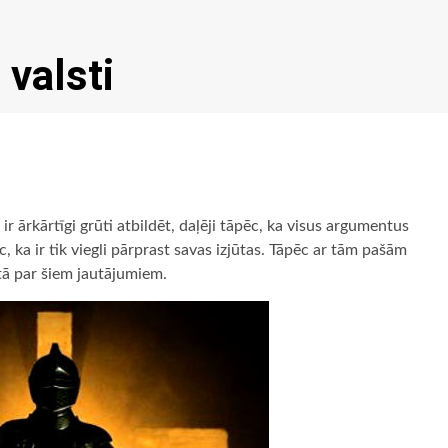
 valsti
 ārkārtīgi grūti atbildēt, daļēji tāpēc, ka visus argumentus
pēc, ka ir tik viegli pārprast savas izjūtas. Tāpēc ar tām pašām
stā par šiem jautājumiem.