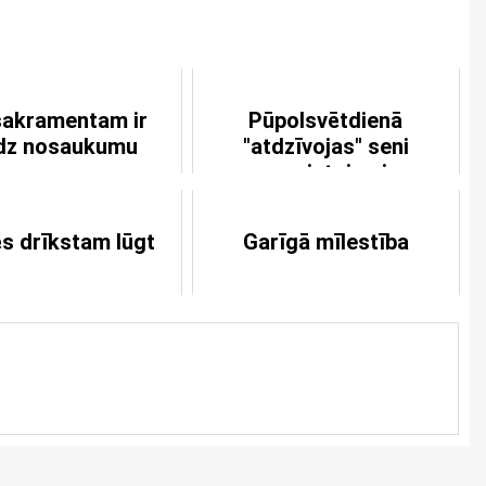
sakramentam ir
Pūpolsvētdienā
dz nosaukumu
"atdzīvojas" seni
pravietojumi
s drīkstam lūgt
Garīgā mīlestība