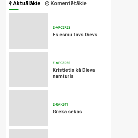
Aktuālākie
Komentētākie
E-APCERES
Es esmu tavs Dievs
E-APCERES
Kristietis kā Dieva
namturis
E-RAKSTI
Grēka sekas