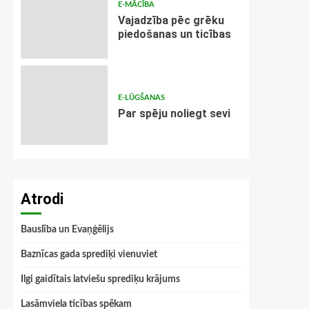
E-MĀCĪBA
Vajadzība pēc grēku
piedošanas un ticības
E-LŪGŠANAS
Par spēju noliegt sevi
Atrodi
Bauslība un Evaņģēlijs
Baznīcas gada sprediķi vienuviet
Ilgi gaidītais latviešu sprediķu krājums
Lasāmviela ticības spēkam