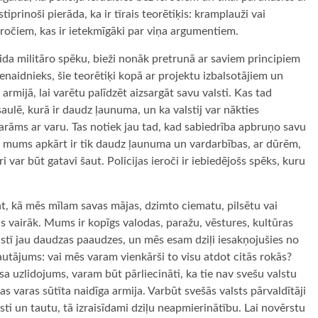
tiprinoši pierāda, ka ir tīrais teorētiķis: kramplauži vai
eročiem, kas ir ietekmīgāki par viņa argumentiem.
veida militāro spēku, bieži nonāk pretrunā ar saviem principiem
ienaidnieks, šie teorētiķi kopā ar projektu izbalsotājiem un
rmijā, lai varētu palīdzēt aizsargāt savu valsti. Kas tad
aulē, kurā ir daudz ļaunuma, un ka valstij var nākties
arāms ar varu. Tas notiek jau tad, kad sabiedrība apbruņo savu
i. Ja mums apkārt ir tik daudz ļaunuma un vardarbības, ar dūrēm,
i var būt gatavi šaut. Policijas ieroči ir iebiedējošs spēks, kuru
at, kā mēs mīlam savas mājas, dzimto ciematu, pilsētu vai
as vairāk. Mums ir kopīgs valodas, paražu, vēstures, kultūras
stī jau daudzas paaudzes, un mēs esam dziļi iesakņojušies no
autājums: vai mēs varam vienkārši to visu atdot citās rokās?
aisa uzlidojums, varam būt pārliecināti, ka tie nav svešu valstu
as varas sūtīta naidīga armija. Varbūt svešās valsts pārvaldītāji
 valsti un tautu, tā izraisīdami dziļu neapmierinātību. Lai novērstu