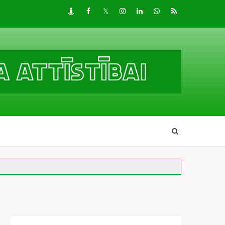
Draugiem
Facebook
Twitter
Instagram
LinkedIn
whatsapp
RSS