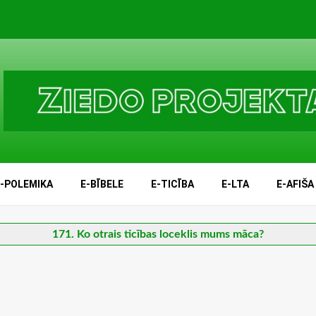
E-POLEMIKA
E-BĪBELE
E-TICĪBA
E-LTA
E-AFIŠA
171. Ko otrais ticības loceklis mums māca?