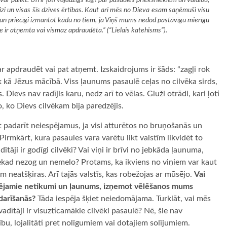
izi un visas šīs dzīves ērtības. Kaut arī mēs no Dieva esam saņēmuši visu
un priecīgi izmantot kādu no tiem, ja Viņš mums nedod pastāvīgu mierīgu
ize ir atņemta vai vismaz apdraudēta.” (“Lielais katehisms”).
 var apdraudēt vai pat atņemt. Izskaidrojums ir šāds: “zagļi rok
k kā Jēzus mācībā. Viss ļaunums pasaulē ceļas no cilvēka sirds,
 Dievs nav radījis karu, nedz arī to vēlas. Gluži otrādi, kari ļoti
o, ko Dievs cilvēkam bija paredzējis.
 padarīt neiespējamus, ja visi atturētos no bruņošanās un
. Pirmkārt, kura pasaules vara varētu likt valstīm likvidēt to
ītāji ir godīgi cilvēki? Vai viņi ir brīvi no jebkāda ļaunuma,
nekad nezog un nemelo? Protams, ka ikviens no viņiem var kaut
em neatšķiras. Arī tajās valstīs, kas robežojas ar mūsējo.
Vai
spējamie netikumi un ļaunums, izņemot vēlēšanos mums
darīšanās?
Tāda iespēja šķiet neiedomājama. Turklāt, vai mēs
adītāji ir visuzticamākie cilvēki pasaulē? Nē, šie nav
bu, lojalitāti pret nolīgumiem vai dotajiem solījumiem.