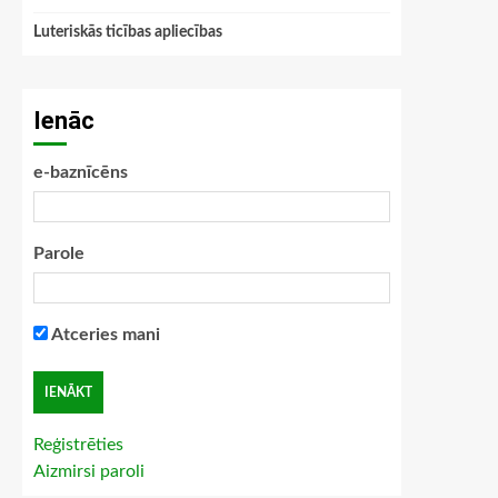
Luteriskās ticības apliecības
Ienāc
e-baznīcēns
Parole
Atceries mani
Reģistrēties
Aizmirsi paroli