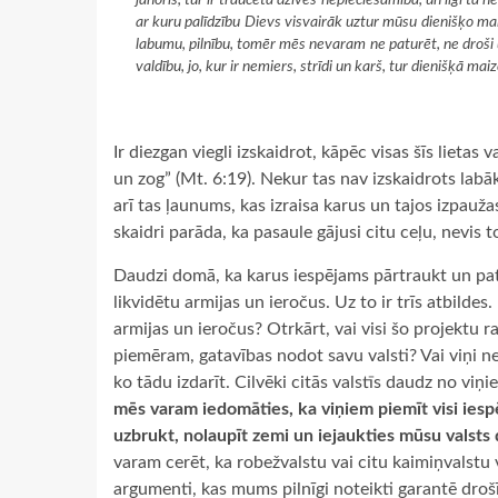
ar kuru palīdzību Dievs visvairāk uztur mūsu dienišķo ma
labumu, pilnību, tomēr mēs nevaram ne paturēt, ne droši 
valdību, jo, kur ir nemiers, strīdi un karš, tur dienišķā ma
Ir diezgan viegli izskaidrot, kāpēc visas šīs lietas
un zog” (Mt. 6:19). Nekur tas nav izskaidrots labā
arī tas ļaunums, kas izraisa karus un tajos izpaužas.
skaidri parāda, ka pasaule gājusi citu ceļu, nevis t
Daudzi domā, ka karus iespējams pārtraukt un pat
likvidētu armijas un ieročus. Uz to ir trīs atbildes
armijas un ieročus? Otrkārt, vai visi šo projektu rad
piemēram, gatavības nodot savu valsti? Vai viņi 
ko tādu izdarīt. Cilvēki citās valstīs daudz no viņi
mēs varam iedomāties, ka viņiem piemīt visi ie
uzbrukt, nolaupīt zemi un iejaukties mūsu valsts 
varam cerēt, ka robežvalstu vai citu kaimiņvalstu v
argumenti, kas mums pilnīgi noteikti garantē drošī