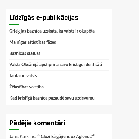
Līdzīgās e-publikācijas
Grieķijas baznīca uzskata, ka valsts ir okupēta
Mainīgas attīstības fāzes
Baznīcas statuss
Valsts Okeānijā apstiprina savu kristīgo identitāti
Tauta un valsts
Žēlastības valstība
Kad kristīgā baznīca pazaudē savu uzdevumu
Pēdējie komentāri
Janis Karklins
: “
"Gluži kā gājiens uz Aglonu.."
”