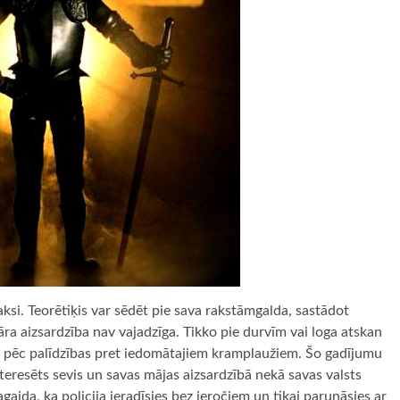
aksi. Teorētiķis var sēdēt pie sava rakstāmgalda, sastādot
tāra aizsardzība nav vajadzīga. Tikko pie durvīm vai loga atskan
auc pēc palīdzības pret iedomātajiem kramplaužiem. Šo gadījumu
nteresēts sevis un savas mājas aizsardzībā nekā savas valsts
sagaida, ka policija ieradīsies bez ieročiem un tikai parunāsies ar