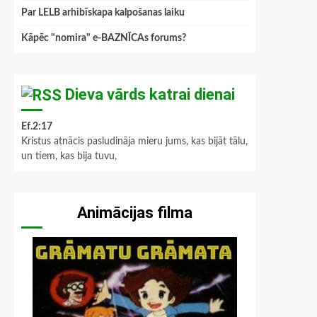
Par LELB arhibīskapa kalpošanas laiku
Kāpēc "nomira" e-BAZNĪCAs forums?
Dieva vārds katrai dienai
Ef.2:17
Kristus atnācis pasludināja mieru jums, kas bijāt tālu,
un tiem, kas bija tuvu,
Animācijas filma