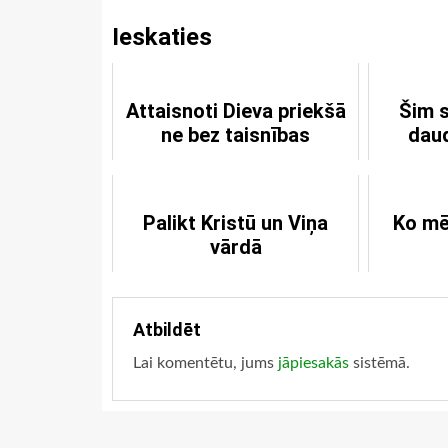
Ieskaties
Attaisnoti Dieva priekšā
Šim 
ne bez taisnības
dau
Palikt Kristū un Viņa
Ko mē
vārdā
Atbildēt
Lai komentētu, jums
jāpiesakās
sistēmā.