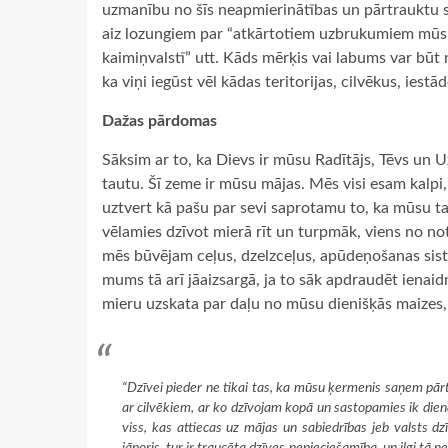
uzmanību no šīs neapmierinātības un pārtrauktu st
aiz lozungiem par “atkārtotiem uzbrukumiem mūs
kaimiņvalstī” utt. Kāds mērķis vai labums var būt 
ka viņi iegūst vēl kādas teritorijas, cilvēkus, ies
Dažas pārdomas
Sāksim ar to, ka Dievs ir mūsu Radītājs, Tēvs un U
tautu. Šī zeme ir mūsu mājas. Mēs visi esam kalpi,
uztvert kā pašu par sevi saprotamu to, ka mūsu t
vēlamies dzīvot mierā rīt un turpmāk, viens no not
mēs būvējam ceļus, dzelzceļus, apūdeņošanas sistē
mums tā arī jāaizsargā, ja to sāk apdraudēt ienai
mieru uzskata par daļu no mūsu dienišķās maizes
“Dzīvei pieder ne tikai tas, ka mūsu ķermenis saņem pārt
ar cilvēkiem, ar ko dzīvojam kopā un sastopamies ik dien
viss, kas attiecas uz mājas un sabiedrības jeb valsts dz
jānoris, tur ir traucēta dzīves nepieciešamība, un ilgi tā n