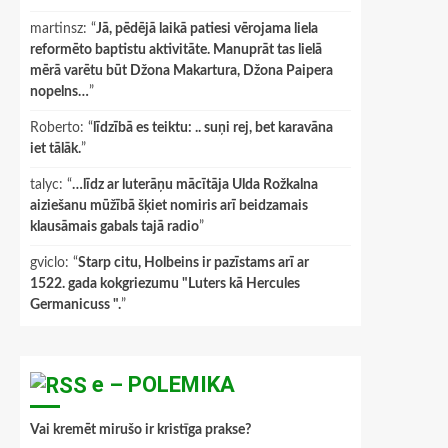
martinsz
: “
Jā, pēdējā laikā patiesi vērojama liela
reformēto baptistu aktivitāte. Manuprāt tas lielā
mērā varētu būt Džona Makartura, Džona Paipera
nopelns…
”
Roberto
: “
līdzībā es teiktu: .. suņi rej, bet karavāna
iet tālāk.
”
talyc
: “
…līdz ar luterāņu mācītāja Ulda Rožkalna
aiziešanu mūžībā šķiet nomiris arī beidzamais
klausāmais gabals tajā radio
”
gviclo
: “
Starp citu, Holbeins ir pazīstams arī ar
1522. gada kokgriezumu "Luters kā Hercules
Germanicuss ".
”
e – POLEMIKA
Vai kremēt mirušo ir kristīga prakse?