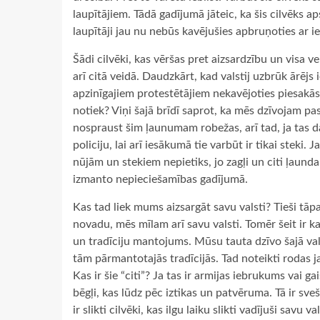
laupītājiem. Tādā gadījumā jāteic, ka šis cilvēks aps
laupītāji jau nu nebūs kavējušies apbruņoties ar i
Šādi cilvēki, kas vēršas pret aizsardzību un visa 
arī citā veidā. Daudzkārt, kad valstij uzbrūk ārējs 
apzinīgajiem protestētājiem nekavējoties piesakās a
notiek? Viņi šajā brīdī saprot, ka mēs dzīvojam pas
nospraust šim ļaunumam robežas, arī tad, ja tas d
policiju, lai arī iesākumā tie varbūt ir tikai stek
nūjām un stekiem nepietiks, jo zagļi un citi ļaundar
izmanto nepieciešamības gadījumā.
Kas tad liek mums aizsargāt savu valsti? Tieši tāp
novadu, mēs mīlam arī savu valsti. Tomēr šeit ir k
un tradīciju mantojums. Mūsu tauta dzīvo šajā val
tām pārmantotajās tradīcijās. Tad noteikti rodas j
Kas ir šie “citi”? Ja tas ir armijas iebrukums vai g
bēgļi, kas lūdz pēc iztikas un patvēruma. Tā ir sveš
ir slikti cilvēki, kas ilgu laiku slikti vadījuši savu