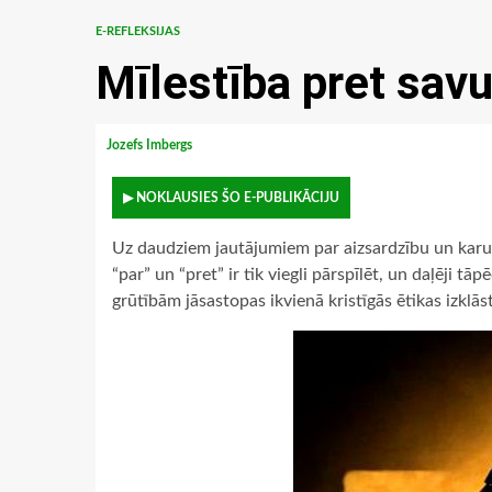
E-REFLEKSIJAS
Mīlestība pret savu
Jozefs Imbergs
▶ NOKLAUSIES ŠO E-PUBLIKĀCIJU
Uz daudziem jautājumiem par aizsardzību un karu ir
“par” un “pret” ir tik viegli pārspīlēt, un daļēji tā
grūtībām jāsastopas ikvienā kristīgās ētikas izklā