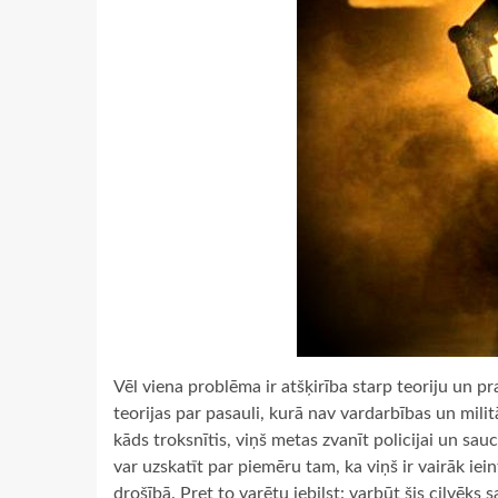
Vēl viena problēma ir atšķirība starp teoriju un pr
teorijas par pasauli, kurā nav vardarbības un mili
kāds troksnītis, viņš metas zvanīt policijai un s
var uzskatīt par piemēru tam, ka viņš ir vairāk iei
drošībā. Pret to varētu iebilst: varbūt šis cilvēks 