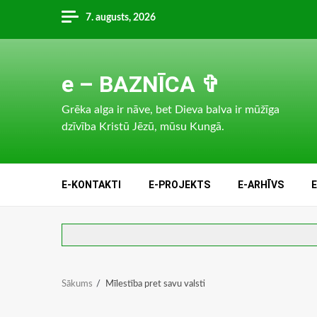
Skip
7. augusts, 2026
to
content
e – BAZNĪCA ✞
Grēka alga ir nāve, bet Dieva balva ir mūžīga
dzīvība Kristū Jēzū, mūsu Kungā.
E-KONTAKTI
E-PROJEKTS
E-ARHĪVS
Sākums
Mīlestība pret savu valsti