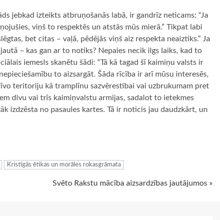
s jebkad izteikts atbruņošanās labā, ir gandrīz neticams: “Ja
ojušies, viņš to respektēs un atstās mūs mierā.” Tikpat labi
slēgtas, bet citas – vaļā, pēdējās viņš aiz respekta neaiztiks.” Ja
jautā – kas gan ar to notiks? Nepaies necik ilgs laiks, kad to
ciālais iemesls skanētu šādi: “Tā kā tagad šī kaimiņu valsts ir
epieciešamību to aizsargāt. Šāda rīcība ir arī mūsu interesēs,
brīvo teritoriju kā tramplīnu sazvērestībai vai uzbrukumam pret
ņem divu vai trīs kaimiņvalstu armijas, sadalot to ietekmes
zāk izdzēsta no pasaules kartes. Tā ir noticis jau daudzkārt, un
ugiem
Kristīgās ētikas un morāles rokasgrāmata
Svēto Rakstu mācība aizsardzības jautājumos »