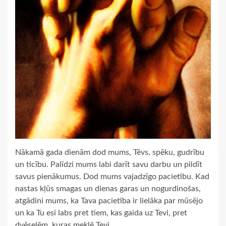
Nākamā gada dienām dod mums, Tēvs, spēku, gudrību
un ticību. Palīdzi mums labi darīt savu darbu un pildīt
savus pienākumus. Dod mums vajadzīgo pacietību. Kad
nastas kļūs smagas un dienas garas un nogurdinošas,
atgādini mums, ka Tava pacietība ir lielāka par mūsējo
un ka Tu esi labs pret tiem, kas gaida uz Tevi, pret
dvēselēm, kuras meklē Tevi.