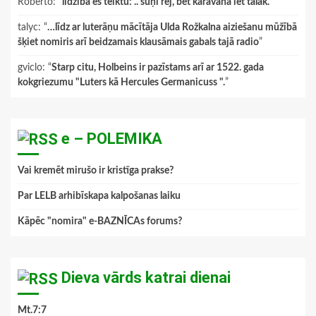
Roberto
: “
līdzībā es teiktu: .. suņi rej, bet karavāna iet tālāk.
”
talyc
: “
…līdz ar luterāņu mācītāja Ulda Rožkalna aiziešanu mūžībā
šķiet nomiris arī beidzamais klausāmais gabals tajā radio
”
gviclo
: “
Starp citu, Holbeins ir pazīstams arī ar 1522. gada
kokgriezumu "Luters kā Hercules Germanicuss ".
”
e – POLEMIKA
Vai kremēt mirušo ir kristīga prakse?
Par LELB arhibīskapa kalpošanas laiku
Kāpēc "nomira" e-BAZNĪCAs forums?
Dieva vārds katrai dienai
Mt.7:7