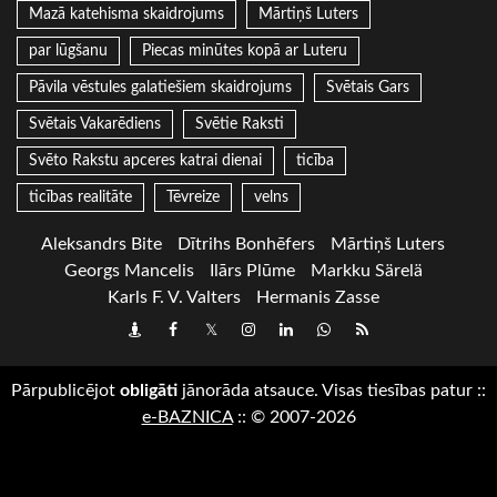
Mazā katehisma skaidrojums
Mārtiņš Luters
par lūgšanu
Piecas minūtes kopā ar Luteru
Pāvila vēstules galatiešiem skaidrojums
Svētais Gars
Svētais Vakarēdiens
Svētie Raksti
Svēto Rakstu apceres katrai dienai
ticība
ticības realitāte
Tēvreize
velns
Aleksandrs Bite
Dītrihs Bonhēfers
Mārtiņš Luters
Georgs Mancelis
Ilārs Plūme
Markku Särelä
Karls F. V. Valters
Hermanis Zasse
Draugiem
Facebook
Twitter
Instagram
LinkedIn
whatsapp
RSS
Pārpublicējot
obligāti
jānorāda atsauce. Visas tiesības patur
::
e-BAZNICA
::
© 2007-2026