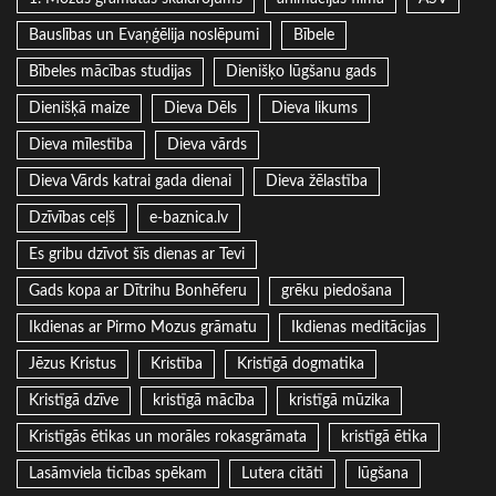
Bauslības un Evaņģēlija noslēpumi
Bībele
Bībeles mācības studijas
Dienišķo lūgšanu gads
Dienišķā maize
Dieva Dēls
Dieva likums
Dieva mīlestība
Dieva vārds
Dieva Vārds katrai gada dienai
Dieva žēlastība
Dzīvības ceļš
e-baznica.lv
Es gribu dzīvot šīs dienas ar Tevi
Gads kopa ar Dītrihu Bonhēferu
grēku piedošana
Ikdienas ar Pirmo Mozus grāmatu
Ikdienas meditācijas
Jēzus Kristus
Kristība
Kristīgā dogmatika
Kristīgā dzīve
kristīgā mācība
kristīgā mūzika
Kristīgās ētikas un morāles rokasgrāmata
kristīgā ētika
Lasāmviela ticības spēkam
Lutera citāti
lūgšana