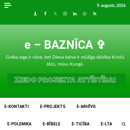
Skip
9. augusts, 2026
to
Draugiem
Facebook
Twitter
Instagram
LinkedIn
whatsapp
RSS
content
e – BAZNĪCA ✞
Grēka alga ir nāve, bet Dieva balva ir mūžīga dzīvība Kristū
Jēzū, mūsu Kungā.
E-KONTAKTI
E-PROJEKTS
E-ARHĪVS
E-POLEMIKA
E-BĪBELE
E-TICĪBA
E-LTA