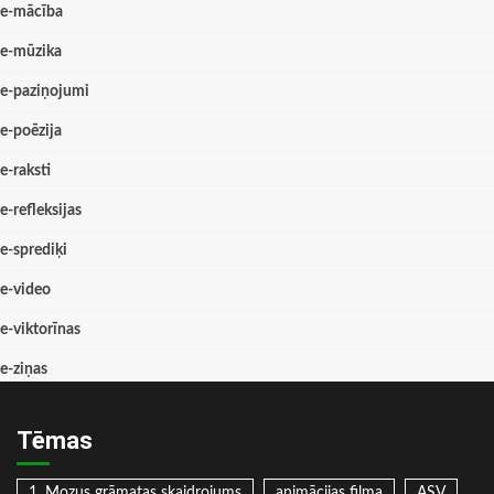
e-mācība
e-mūzika
e-paziņojumi
e-poēzija
e-raksti
e-refleksijas
e-sprediķi
e-video
e-viktorīnas
e-ziņas
Tēmas
1. Mozus grāmatas skaidrojums
animācijas filma
ASV