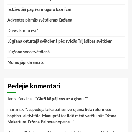
Iedzīvotāji pagriež muguru baznīcai
Adventes pirmās svētdienas lūgšana
Dievs, kur tu esi?
Lūgšana ceturtajā svētdienā pēc svētās Trijādības svētkiem
Lūgšana soda svētdienā
Mums jāpilda amats
Pēdējie komentāri
Janis Karklins
: “
"Gluži kā gājiens uz Aglonu.."
”
martinsz
: “
Jā, pēdējā laikā patiesi vērojama liela reformēto
baptistu aktivitāte. Manuprāt tas lielā mērā varētu būt Džona
Makartura, Džona Paipera nopelns…
”