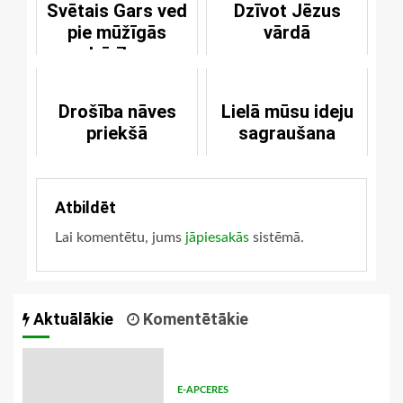
Svētais Gars ved
Dzīvot Jēzus
pie mūžīgās
vārdā
dzīvības
Drošība nāves
Lielā mūsu ideju
priekšā
sagraušana
Atbildēt
Lai komentētu, jums
jāpiesakās
sistēmā.
Aktuālākie
Komentētākie
E-APCERES