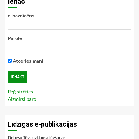
Ienāc
e-baznīcēns
Parole
Atceries mani
Reģistrēties
Aizmirsi paroli
Līdzīgās e-publikācijas
Debesu Tēvs uzklausa lūgšanas