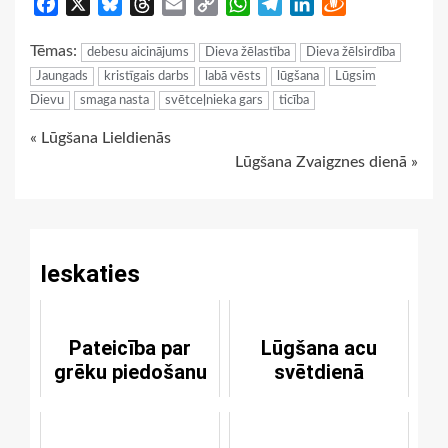
Facebook
X
Bluesky
Threads
Email
Copy
WhatsApp
Telegram
LinkedIn
Draugiem
Link
Tēmas:
debesu aicinājums
Dieva žēlastība
Dieva žēlsirdība
Jaungads
kristīgais darbs
labā vēsts
lūgšana
Lūgsim
Dievu
smaga nasta
svētceļnieka gars
ticība
Continue
« Lūgšana Lieldienās
Lūgšana Zvaigznes dienā »
Reading
Ieskaties
Pateicība par
Lūgšana acu
grēku piedošanu
svētdienā