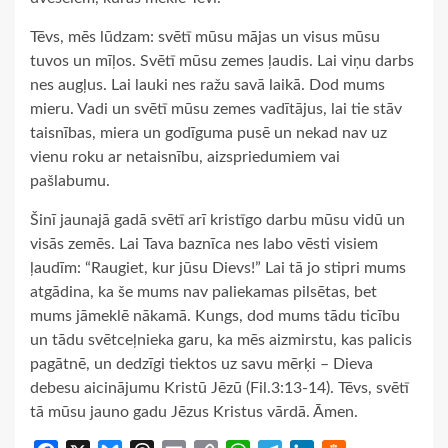
Tēvs, mēs lūdzam: svētī mūsu mājas un visus mūsu
tuvos un mīļos. Svētī mūsu zemes ļaudis. Lai viņu darbs
nes augļus. Lai lauki nes ražu savā laikā. Dod mums
mieru. Vadi un svētī mūsu zemes vadītājus, lai tie stāv
taisnības, miera un godīguma pusē un nekad nav uz
vienu roku ar netaisnību, aizspriedumiem vai
pašlabumu.
Šinī jaunajā gadā svētī arī kristīgo darbu mūsu vidū un
visās zemēs. Lai Tava baznīca nes labo vēsti visiem
ļaudīm: “Raugiet, kur jūsu Dievs!” Lai tā jo stipri mums
atgādina, ka še mums nav paliekamas pilsētas, bet
mums jāmeklē nākamā. Kungs, dod mums tādu ticību
un tādu svētceļnieka garu, ka mēs aizmirstu, kas palicis
pagātnē, un dedzīgi tiektos uz savu mērķi – Dieva
debesu aicinājumu Kristū Jēzū (Fil.3:13-14). Tēvs, svētī
tā mūsu jauno gadu Jēzus Kristus vārdā. Āmen.