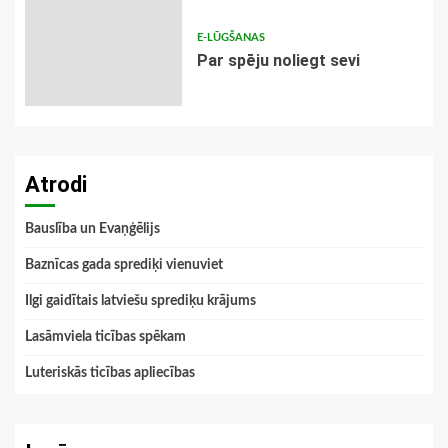
E-LŪGŠANAS
Par spēju noliegt sevi
Atrodi
Bauslība un Evaņģēlijs
Baznīcas gada sprediķi vienuviet
Ilgi gaidītais latviešu sprediķu krājums
Lasāmviela ticības spēkam
Luteriskās ticības apliecības