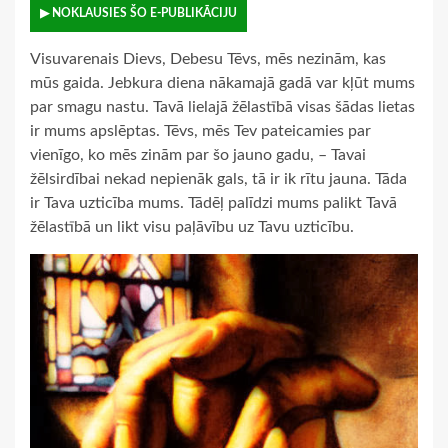
▶ NOKLAUSIES ŠO E-PUBLIKĀCIJU
Visuvarenais Dievs, Debesu Tēvs, mēs nezinām, kas
mūs gaida. Jebkura diena nākamajā gadā var kļūt mums
par smagu nastu. Tavā lielajā žēlastībā visas šādas lietas
ir mums apslēptas. Tēvs, mēs Tev pateicamies par
vienīgo, ko mēs zinām par šo jauno gadu, – Tavai
žēlsirdībai nekad nepienāk gals, tā ir ik rītu jauna. Tāda
ir Tava uzticība mums. Tādēļ palīdzi mums palikt Tavā
žēlastībā un likt visu paļāvību uz Tavu uzticību.