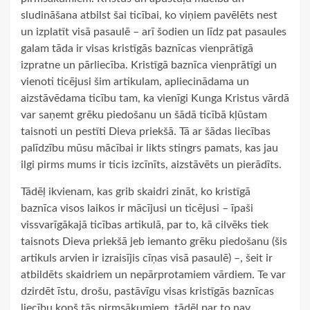
sludināšana atbilst šai ticībai, ko viņiem pavēlēts nest
un izplatīt visā pasaulē – arī šodien un līdz pat pasaules
galam tāda ir visas kristīgās baznīcas vienprātīgā
izpratne un pārliecība. Kristīgā baznīca vienprātīgi un
vienoti ticējusi šim artikulam, apliecinādama un
aizstāvēdama ticību tam, ka vienīgi Kunga Kristus vārdā
var saņemt grēku piedošanu un šādā ticībā kļūstam
taisnoti un pestīti Dieva priekšā. Tā ar šādas liecības
palīdzību mūsu mācībai ir likts stingrs pamats, kas jau
ilgi pirms mums ir ticis izcīnīts, aizstāvēts un pierādīts.
Tādēļ ikvienam, kas grib skaidri zināt, ko kristīgā
baznīca visos laikos ir mācījusi un ticējusi – īpaši
vissvarīgākajā ticības artikulā, par to, kā cilvēks tiek
taisnots Dieva priekšā jeb iemanto grēku piedošanu (šis
artikuls arvien ir izraisījis cīņas visā pasaulē) –, šeit ir
atbildēts skaidriem un nepārprotamiem vārdiem. Te var
dzirdēt īstu, drošu, pastāvīgu visas kristīgās baznīcas
liecību kopš tās pirmsākumiem, tādēļ par to nav