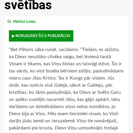
svētības
Dr. Mārtiņš Luters
▶ NOKLAUSIES ŠO E-PUBLIKĀCIJU
“Bet Pēteris sāka runāt, sacīdams: “Tiešām, es atzīstu,
ka Dievs neuzlūko cilvēka vaigu, bet ikvienā tautā
Viņam ir tīkams, kas Viņu bīstas un taisnīgi dzīvo. Šis ir
tas vārds, ko viņš Israēla bērniem sūtījis, pasludinādams
mieru caur Jēzu Kristu: Tas ir Kungs pār visiem. Jūs
zināt, kas noticis visā Jūdejā, sākot ar Galileju, pēc
kristības, ko Jānis pasludinājis, ka Dievs ar Svēto Garu
un spēku svaidījis nacarieti Jēzu, kas gājis apkārt, labu
darīdams un dziedinādams visus velna nomāktos, jo
Dievs bija ar Viņu. Mēs esam liecinieki visam, ko Viņš
darījis jūdu zemē un Jeruzalemē. Viņu tie nonāvējuši,
pakārdami pie krusta. Dievs Viņu uzmodinājis trešajā