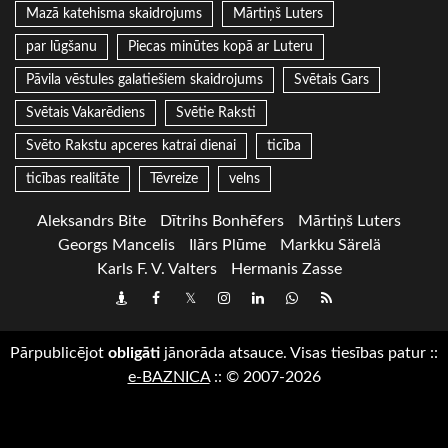
Mazā katehisma skaidrojums
Mārtiņš Luters
par lūgšanu
Piecas minūtes kopā ar Luteru
Pāvila vēstules galatiešiem skaidrojums
Svētais Gars
Svētais Vakarēdiens
Svētie Raksti
Svēto Rakstu apceres katrai dienai
ticība
ticības realitāte
Tēvreize
velns
Aleksandrs Bite
Dītrihs Bonhēfers
Mārtiņš Luters
Georgs Mancelis
Ilārs Plūme
Markku Särelä
Karls F. V. Valters
Hermanis Zasse
Draugiem
Facebook
Twitter
Instagram
LinkedIn
whatsapp
RSS
Pārpublicējot
obligāti
jānorāda atsauce. Visas tiesības patur
::
e-BAZNICA
::
© 2007-2026