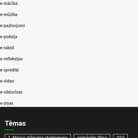
e-mācība
e-mūzika
e-paziņojumi
e-poēzija
e-raksti
e-refleksijas
e-sprediķi
e-video
e-viktorīnas
e-ziņas
Tēmas
1. Mozus grāmatas skaidrojums
animācijas filma
ASV