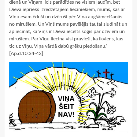
dienā un Viņam licis parādīties ne visiem ļaudīm, bet
Dieva iepriekš izredzētajiem lieciniekiem, mums, kas ar
Viņu esam ēduši un dzēruši pēc Viņa augšāmcelšanās
no mirušiem. Un Viņš mums pavēlējis tautai sludināt un
apliecināt, ka Viņš ir Dieva iecelts soģis pār dzīviem un
mirušiem. Par Viņu liecina visi pravieši, ka ikviens, kas
tic uz Viņu, Viņa vārdā dabū grēku piedošanu.”
[Ap.d.10:34‑43]