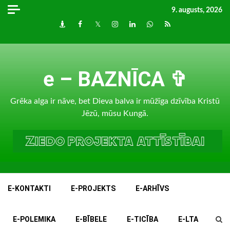
Skip
9. augusts, 2026
to
Draugiem
Facebook
Twitter
Instagram
LinkedIn
whatsapp
RSS
content
e – BAZNĪCA ✞
Grēka alga ir nāve, bet Dieva balva ir mūžīga dzīvība Kristū
Jēzū, mūsu Kungā.
E-KONTAKTI
E-PROJEKTS
E-ARHĪVS
E-POLEMIKA
E-BĪBELE
E-TICĪBA
E-LTA