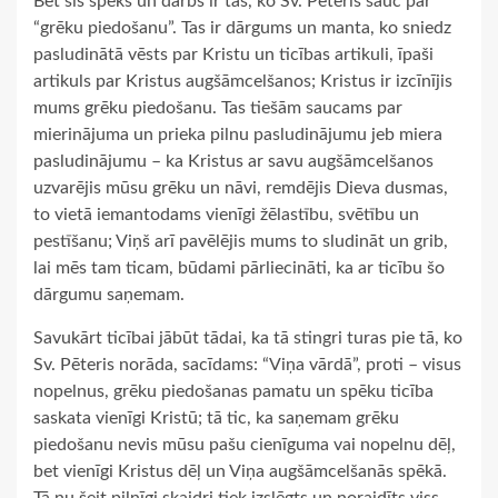
Bet šis spēks un darbs ir tas, ko Sv. Pēteris sauc par
“grēku piedošanu”. Tas ir dārgums un manta, ko sniedz
pasludinātā vēsts par Kristu un ticības artikuli, īpaši
artikuls par Kristus augšāmcelšanos; Kristus ir izcīnījis
mums grēku piedošanu. Tas tiešām saucams par
mierinājuma un prieka pilnu pasludinājumu jeb miera
pasludinājumu – ka Kristus ar savu augšāmcelšanos
uzvarējis mūsu grēku un nāvi, remdējis Dieva dusmas,
to vietā iemantodams vienīgi žēlastību, svētību un
pestīšanu; Viņš arī pavēlējis mums to sludināt un grib,
lai mēs tam ticam, būdami pārliecināti, ka ar ticību šo
dārgumu saņemam.
Savukārt ticībai jābūt tādai, ka tā stingri turas pie tā, ko
Sv. Pēteris norāda, sacīdams: “Viņa vārdā”, proti – visus
nopelnus, grēku piedošanas pamatu un spēku ticība
saskata vienīgi Kristū; tā tic, ka saņemam grēku
piedošanu nevis mūsu pašu cienīguma vai nopelnu dēļ,
bet vienīgi Kristus dēļ un Viņa augšāmcelšanās spēkā.