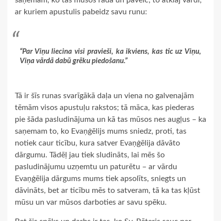
ar kuriem apustulis pabeidz savu runu:
“Par Viņu liecina visi pravieši, ka ikviens, kas tic uz Viņu,
Viņa vārdā dabū grēku piedošanu.”
Tā ir šīs runas svarīgākā daļa un viena no galvenajām
tēmām visos apustuļu rakstos; tā māca, kas piederas
pie šāda pasludinājuma un kā tas mūsos nes augļus – ka
saņemam to, ko Evaņģēlijs mums sniedz, proti, tas
notiek caur ticību, kura satver Evaņģēlija dāvāto
dārgumu. Tādēļ jau tiek sludināts, lai mēs šo
pasludinājumu uzņemtu un paturētu – ar vārdu
Evaņģēlija dārgums mums tiek apsolīts, sniegts un
dāvināts, bet ar ticību mēs to satveram, tā ka tas kļūst
mūsu un var mūsos darboties ar savu spēku.