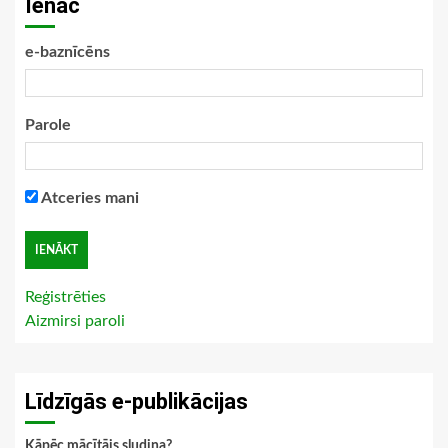
Ienāc
e-baznīcēns
Parole
Atceries mani
Reģistrēties
Aizmirsi paroli
Līdzīgās e-publikācijas
Kāpēc mācītājs sludina?