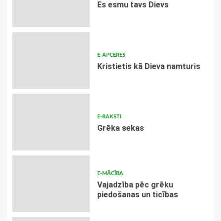
Es esmu tavs Dievs
E-APCERES
Kristietis kā Dieva namturis
E-RAKSTI
Grēka sekas
E-MĀCĪBA
Vajadzība pēc grēku
piedošanas un ticības