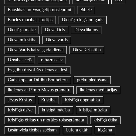
Bauslības un Evaņģēlija noslēpumi
Bībele
Bībeles mācības studijas
Dienišķo lūgšanu gads
Dienišķā maize
Dieva Dēls
Dieva likums
Dieva mīlestība
Dieva vārds
Dieva Vārds katrai gada dienai
Dieva žēlastība
Dzīvības ceļš
e-baznica.lv
Es gribu dzīvot šīs dienas ar Tevi
Gads kopa ar Dītrihu Bonhēferu
grēku piedošana
Ikdienas ar Pirmo Mozus grāmatu
Ikdienas meditācijas
Jēzus Kristus
Kristība
Kristīgā dogmatika
Kristīgā dzīve
kristīgā mācība
kristīgā mūzika
Kristīgās ētikas un morāles rokasgrāmata
kristīgā ētika
Lasāmviela ticības spēkam
Lutera citāti
lūgšana