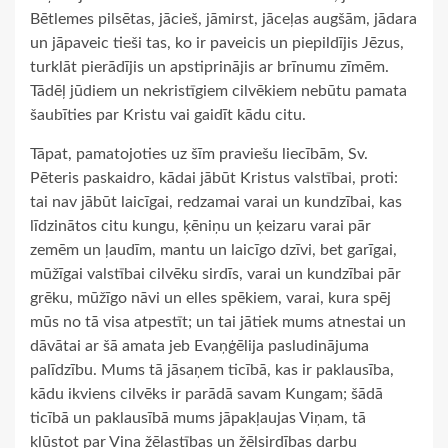
Bētlemes pilsētas, jācieš, jāmirst, jāceļas augšām, jādara
un jāpaveic tieši tas, ko ir paveicis un piepildījis Jēzus,
turklāt pierādījis un apstiprinājis ar brīnumu zīmēm.
Tādēļ jūdiem un nekristīgiem cilvēkiem nebūtu pamata
šaubīties par Kristu vai gaidīt kādu citu.
Tāpat, pamatojoties uz šīm praviešu liecībām, Sv.
Pēteris paskaidro, kādai jābūt Kristus valstībai, proti:
tai nav jābūt laicīgai, redzamai varai un kundzībai, kas
līdzinātos citu kungu, ķēniņu un ķeizaru varai pār
zemēm un ļaudīm, mantu un laicīgo dzīvi, bet garīgai,
mūžīgai valstībai cilvēku sirdīs, varai un kundzībai pār
grēku, mūžīgo nāvi un elles spēkiem, varai, kura spēj
mūs no tā visa atpestīt; un tai jātiek mums atnestai un
dāvātai ar šā amata jeb Evaņģēlija pasludinājuma
palīdzību. Mums tā jāsaņem ticībā, kas ir paklausība,
kādu ikviens cilvēks ir parādā savam Kungam; šādā
ticībā un paklausībā mums jāpakļaujas Viņam, tā
kļūstot par Viņa žēlastības un žēlsirdības darbu