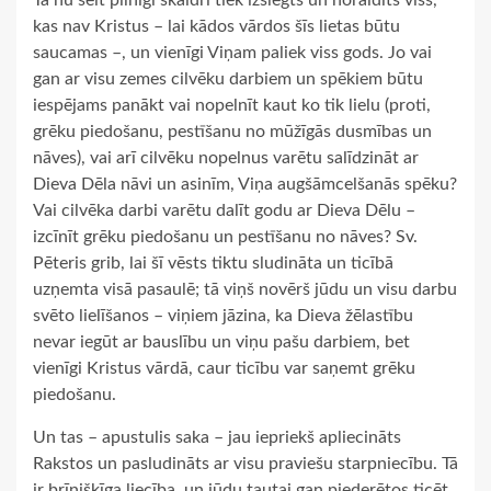
Tā nu šeit pilnīgi skaidri tiek izslēgts un noraidīts viss,
kas nav Kristus – lai kādos vārdos šīs lietas būtu
saucamas –, un vienīgi Viņam paliek viss gods. Jo vai
gan ar visu zemes cilvēku darbiem un spēkiem būtu
iespējams panākt vai nopelnīt kaut ko tik lielu (proti,
grēku piedošanu, pestīšanu no mūžīgās dusmības un
nāves), vai arī cilvēku nopelnus varētu salīdzināt ar
Dieva Dēla nāvi un asinīm, Viņa augšāmcelšanās spēku?
Vai cilvēka darbi varētu dalīt godu ar Dieva Dēlu –
izcīnīt grēku piedošanu un pestīšanu no nāves? Sv.
Pēteris grib, lai šī vēsts tiktu sludināta un ticībā
uzņemta visā pasaulē; tā viņš novērš jūdu un visu darbu
svēto lielīšanos – viņiem jāzina, ka Dieva žēlastību
nevar iegūt ar bauslību un viņu pašu darbiem, bet
vienīgi Kristus vārdā, caur ticību var saņemt grēku
piedošanu.
Un tas – apustulis saka – jau iepriekš apliecināts
Rakstos un pasludināts ar visu praviešu starpniecību. Tā
ir brīnišķīga liecība, un jūdu tautai gan piederētos ticēt