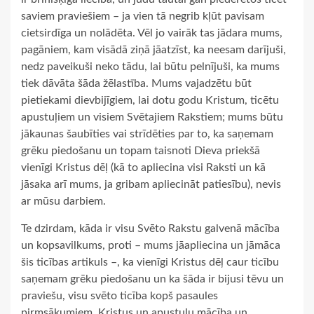
saviem praviešiem – ja vien tā negrib kļūt pavisam
cietsirdīga un nolādēta. Vēl jo vairāk tas jādara mums,
pagāniem, kam visādā ziņā jāatzīst, ka neesam darījuši,
nedz paveikuši neko tādu, lai būtu pelnījuši, ka mums
tiek dāvāta šāda žēlastība. Mums vajadzētu būt
pietiekami dievbijīgiem, lai dotu godu Kristum, ticētu
apustuļiem un visiem Svētajiem Rakstiem; mums būtu
jākaunas šaubīties vai strīdēties par to, ka saņemam
grēku piedošanu un topam taisnoti Dieva priekšā
vienīgi Kristus dēļ (kā to apliecina visi Raksti un kā
jāsaka arī mums, ja gribam apliecināt patiesību), nevis
ar mūsu darbiem.
Te dzirdam, kāda ir visu Svēto Rakstu galvenā mācība
un kopsavilkums, proti – mums jāapliecina un jāmāca
šis ticības artikuls –, ka vienīgi Kristus dēļ caur ticību
saņemam grēku piedošanu un ka šāda ir bijusi tēvu un
praviešu, visu svēto ticība kopš pasaules
pirmsākumiem. Kristus un apustuļu mācība un