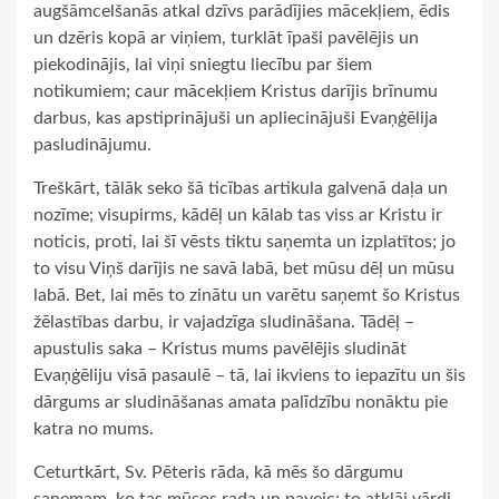
augšāmcelšanās atkal dzīvs parādījies mācekļiem, ēdis
un dzēris kopā ar viņiem, turklāt īpaši pavēlējis un
piekodinājis, lai viņi sniegtu liecību par šiem
notikumiem; caur mācekļiem Kristus darījis brīnumu
darbus, kas apstiprinājuši un apliecinājuši Evaņģēlija
pasludinājumu.
Treškārt, tālāk seko šā ticības artikula galvenā daļa un
nozīme; visupirms, kādēļ un kālab tas viss ar Kristu ir
noticis, proti, lai šī vēsts tiktu saņemta un izplatītos; jo
to visu Viņš darījis ne savā labā, bet mūsu dēļ un mūsu
labā. Bet, lai mēs to zinātu un varētu saņemt šo Kristus
žēlastības darbu, ir vajadzīga sludināšana. Tādēļ –
apustulis saka – Kristus mums pavēlējis sludināt
Evaņģēliju visā pasaulē – tā, lai ikviens to iepazītu un šis
dārgums ar sludināšanas amata palīdzību nonāktu pie
katra no mums.
Ceturtkārt, Sv. Pēteris rāda, kā mēs šo dārgumu
saņemam, ko tas mūsos rada un paveic; to atklāj vārdi,