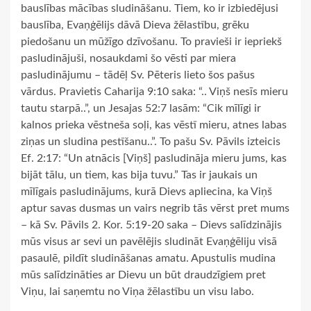
bauslības mācības sludināšanu. Tiem, ko ir izbiedējusi
bauslība, Evaņģēlijs dāvā Dieva žēlastību, grēku
piedošanu un mūžīgo dzīvošanu. To pravieši ir iepriekš
pasludinājuši, nosaukdami šo vēsti par miera
pasludinājumu – tādēļ Sv. Pēteris lieto šos pašus
vārdus. Pravietis Caharija 9:10 saka: “.. Viņš nesīs mieru
tautu starpā..”, un Jesajas 52:7 lasām: “Cik mīlīgi ir
kalnos prieka vēstneša soļi, kas vēstī mieru, atnes labas
ziņas un sludina pestīšanu..”. To pašu Sv. Pāvils izteicis
Ef. 2:17: “Un atnācis [Viņš] pasludināja mieru jums, kas
bijāt tālu, un tiem, kas bija tuvu.” Tas ir jaukais un
mīlīgais pasludinājums, kurā Dievs apliecina, ka Viņš
aptur savas dusmas un vairs negrib tās vērst pret mums
– kā Sv. Pāvils 2. Kor. 5:19‑20 saka – Dievs salīdzinājis
mūs visus ar sevi un pavēlējis sludināt Evaņģēliju visā
pasaulē, pildīt sludināšanas amatu. Apustulis mudina
mūs salīdzināties ar Dievu un būt draudzīgiem pret
Viņu, lai saņemtu no Viņa žēlastību un visu labo.