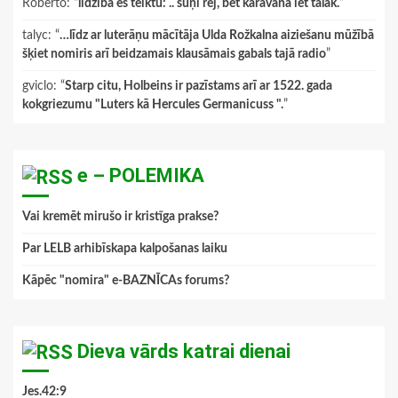
Roberto
: “
līdzībā es teiktu: .. suņi rej, bet karavāna iet tālāk.
”
talyc
: “
…līdz ar luterāņu mācītāja Ulda Rožkalna aiziešanu mūžībā
šķiet nomiris arī beidzamais klausāmais gabals tajā radio
”
gviclo
: “
Starp citu, Holbeins ir pazīstams arī ar 1522. gada
kokgriezumu "Luters kā Hercules Germanicuss ".
”
e – POLEMIKA
Vai kremēt mirušo ir kristīga prakse?
Par LELB arhibīskapa kalpošanas laiku
Kāpēc "nomira" e-BAZNĪCAs forums?
Dieva vārds katrai dienai
Jes.42:9