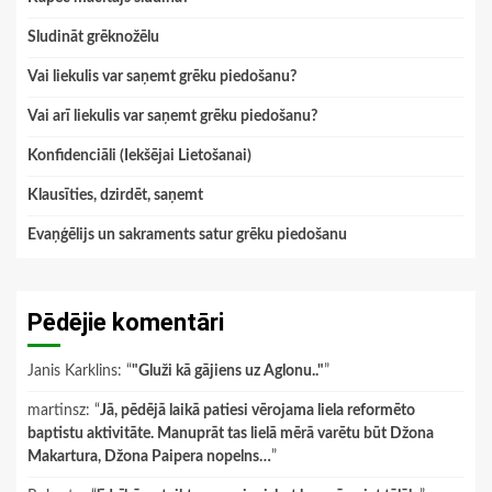
Sludināt grēknožēlu
Vai liekulis var saņemt grēku piedošanu?
Vai arī liekulis var saņemt grēku piedošanu?
Konfidenciāli (Iekšējai Lietošanai)
Klausīties, dzirdēt, saņemt
Evaņģēlijs un sakraments satur grēku piedošanu
Pēdējie komentāri
Janis Karklins
: “
"Gluži kā gājiens uz Aglonu.."
”
martinsz
: “
Jā, pēdējā laikā patiesi vērojama liela reformēto
baptistu aktivitāte. Manuprāt tas lielā mērā varētu būt Džona
Makartura, Džona Paipera nopelns…
”