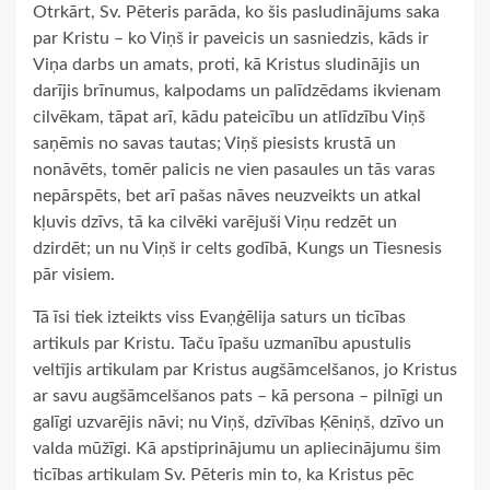
Otrkārt, Sv. Pēteris parāda, ko šis pasludinājums saka
par Kristu – ko Viņš ir paveicis un sasniedzis, kāds ir
Viņa darbs un amats, proti, kā Kristus sludinājis un
darījis brīnumus, kalpodams un palīdzēdams ikvienam
cilvēkam, tāpat arī, kādu pateicību un atlīdzību Viņš
saņēmis no savas tautas; Viņš piesists krustā un
nonāvēts, tomēr palicis ne vien pasaules un tās varas
nepārspēts, bet arī pašas nāves neuzveikts un atkal
kļuvis dzīvs, tā ka cilvēki varējuši Viņu redzēt un
dzirdēt; un nu Viņš ir celts godībā, Kungs un Tiesnesis
pār visiem.
Tā īsi tiek izteikts viss Evaņģēlija saturs un ticības
artikuls par Kristu. Taču īpašu uzmanību apustulis
veltījis artikulam par Kristus augšāmcelšanos, jo Kristus
ar savu augšāmcelšanos pats – kā persona – pilnīgi un
galīgi uzvarējis nāvi; nu Viņš, dzīvības Ķēniņš, dzīvo un
valda mūžīgi. Kā apstiprinājumu un apliecinājumu šim
ticības artikulam Sv. Pēteris min to, ka Kristus pēc