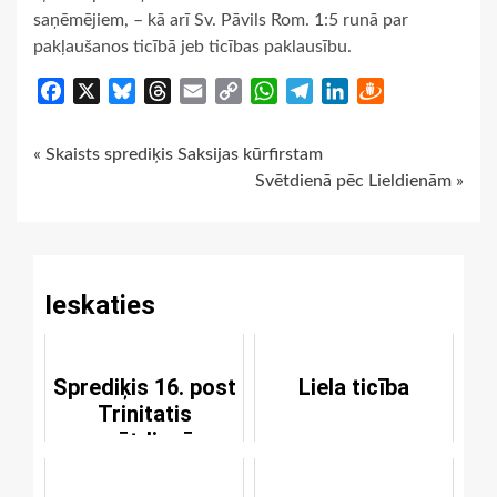
saņēmējiem, – kā arī Sv. Pāvils Rom. 1:5 runā par
pakļaušanos ticībā jeb ticības paklausību.
Facebook
X
Bluesky
Threads
Email
Copy
WhatsApp
Telegram
LinkedIn
Draugiem
Link
Continue
« Skaists sprediķis Saksijas kūrfirstam
Svētdienā pēc Lieldienām »
Reading
Ieskaties
Sprediķis 16. post
Liela ticība
Trinitatis
svētdienā