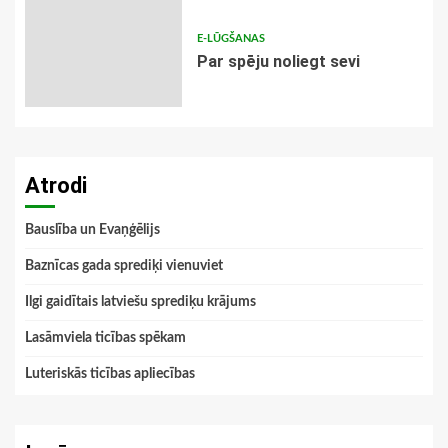
E-LŪGŠANAS
Par spēju noliegt sevi
Atrodi
Bauslība un Evaņģēlijs
Baznīcas gada sprediķi vienuviet
Ilgi gaidītais latviešu sprediķu krājums
Lasāmviela ticības spēkam
Luteriskās ticības apliecības