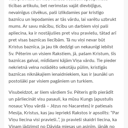
ticības artikulu, bet nerimstas vajāt dievbijīgus,
nevainīgus cilvēkus, paši izlikdamies par kristīgo
baznīcu un lepodamies ar tās vārdu, lai varētu uzbrukt
mums. Ar savu mācību, ticību un darbiem viņi paši
apliecina, ka ir nostājušies pret visu praviešu, tātad arī
pret visas baznīcas liecībām. Tā nu viņi nevar būt
Kristus baznīca, ja jau tik dedzīgi un nekaunīgi iebilst
Sv. Pēterim un visiem Rakstiem, jā, pašam Kristum, šīs
baznīcas galvai, mīdīdami kājām Viņa vārdu. Tie pieder
nekrietnā velna nolādēto sekotāju pūlim, kristīgās
baznīcas niknākajiem ienaidniekiem, kas ir ļaunāki un
postošāki par visiem pagāniem un turkiem.
Visubeidzot, ar šiem vārdiem Sv. Pēteris grib pierādīt
un pārliecināt visu pasauli, ka mūsu Kungs (apustulis
nosauc Viņu vārdā – Jēzus no Nacaretes) ir patiesais
Mesija, Kristus, kas jau iepriekš Rakstos ir apsolīts: “Par
Viņu liecina visi pravieši..”, jo pravieši skaidri liecina, ka
Viņam jādzimst no Dāvida miesas un asinīm, jānāk no