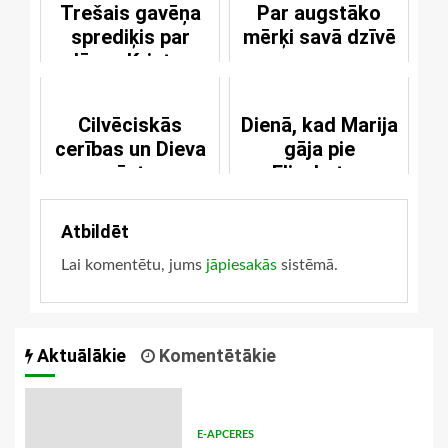
Trešais gavēņa
Par augstāko
sprediķis par
mērķi savā dzīvē
Jēzus Kristus
ciešanām
Cilvēciskās
Dienā, kad Marija
cerības un Dieva
gāja pie
pāגts
Elizabetes
Atbildēt
Lai komentētu, jums
jāpiesakās
sistēmā.
Aktuālākie
Komentētākie
E-APCERES