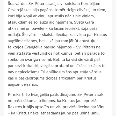
Šos vārdus Sv. Pēteris sacījis virsniekam Kornēlijam
Cezarejā (kas bija pagāns, tomēr ticīgs cilvēks) un tiem,
kuri bija kopā ar viņu; apustulis nācis pie viņiem,
atsaukdamies šo ļaužu aicinājumam, Svētā Gara
atklāsmei un pavēlei – kā lasām iepriekš, šajā pašā
nodaļā. Šie vārdi ir skaista liecība, kas vēsta par Kristus
augšāmcelšanos, bet – kā jau tam jābūt apustuļu
teiktajos Evaņģēlija pasludinājumos – Sv. Pēteris ne
vien atstāsta vēsturiskos notikumus, bet arī parāda to
spēku un svarīgo nozīmi. Bet, tā kā visi šie vārdi paši
par sevi ir skaidri, viegli saprotami un sīkāks izklāsts te
nav nepieciešams, īsi aplūkosim šos apustuļa vārdus,
kas ir paskaidrojums ticības artikulam par Kristus
augšāmcelšanos.
Pirmkārt, šo Evaņģēlija pasludinājumu Sv. Pēteris sāk
no paša sākuma, teikdams, ka Kristus jau iepriekš
Rakstos ir bijis apsolīts un visi pravieši liecina par Viņu
– ka Kristus nāks, atnesdams jaunu pasludinājumu,