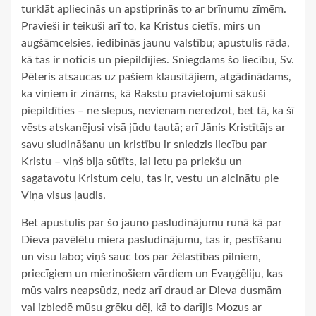
turklāt apliecinās un apstiprinās to ar brīnumu zīmēm.
Pravieši ir teikuši arī to, ka Kristus cietīs, mirs un
augšāmcelsies, iedibinās jaunu valstību; apustulis rāda,
kā tas ir noticis un piepildījies. Sniegdams šo liecību, Sv.
Pēteris atsaucas uz pašiem klausītājiem, atgādinādams,
ka viņiem ir zināms, kā Rakstu pravietojumi sākuši
piepildīties – ne slepus, nevienam neredzot, bet tā, ka šī
vēsts atskanējusi visā jūdu tautā; arī Jānis Kristītājs ar
savu sludināšanu un kristību ir sniedzis liecību par
Kristu – viņš bija sūtīts, lai ietu pa priekšu un
sagatavotu Kristum ceļu, tas ir, vestu un aicinātu pie
Viņa visus ļaudis.
Bet apustulis par šo jauno pasludinājumu runā kā par
Dieva pavēlētu miera pasludinājumu, tas ir, pestīšanu
un visu labo; viņš sauc tos par žēlastības pilniem,
priecīgiem un mierinošiem vārdiem un Evaņģēliju, kas
mūs vairs neapsūdz, nedz arī draud ar Dieva dusmām
vai izbiedē mūsu grēku dēļ, kā to darījis Mozus ar