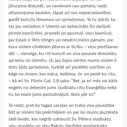
jāturpina diskutēt, un nevienam nav pamata, nedz
attaisnojuma šaubām, tāpat arī nav nepieciešamības
gaidīt koncilu lēmumus un spriedumus. Te tu dzirdi, ka
tas jau senlaikos ir izlemts un apliecināts (to darījuši
pirmie baznīctēvi, pravieši un apustuļi, viņu baznīca);
jau tolaik ir likts stingrs un nesatricināms pamats, pie
kura visiem cilvēkiem jāturas ar ticību – viņu pestīšanas
dēļ –, vienalga, ko citi koncili un visa pasaule diskutētu,
spriestu un izlemtu. Jā, jau šajos vārdos mums visiem ir
dots šāds spriedums, turklāt arī pavēlēts vairīties un
bēgt no visiem, kas māca, iedibina, tic un pavēl ko citu,
– kā arī Sv. Pāvils Gal. 1:8 saka: “Bet, ja arī mēs vai kāds
eņģelis no debesīm jums sludinātu citu Evaņģēliju nekā
to, ko esam jums pasludinājuši, lāsts pār to!”
Te redzi, pret ko tagad saceļas un trako visa pāvestība
līdz ar visiem tās piekritējiem un par ko mums jāuzskata
šādi ļaudis, kas negrib uzklausīt Sv. Pētera sludināto,
visu praviešu un visu Rakstu liecībām apstiprināto