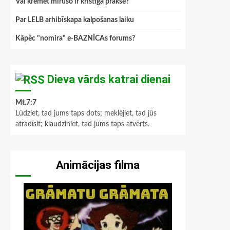
Vai kremēt mirušo ir kristīga prakse?
Par LELB arhibīskapa kalpošanas laiku
Kāpēc "nomira" e-BAZNĪCAs forums?
Dieva vārds katrai dienai
Mt.7:7
Lūdziet, tad jums taps dots; meklējiet, tad jūs
atradīsit; klaudziniet, tad jums taps atvērts.
Animācijas filma