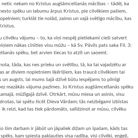
ņi netic nekam no Kristus augšāmcelšanās mācības – tādēļ, ka
nesto spēku un labumu ārpus Kristus, pie cilvēkiem pašiem,
pelniem; turklāt tie nolād, zaimo un vajā svētīgo mācību, kas
ristus.
itu cilvēku vājumu – to, ka viņi nespēj pietiekami cieši satvert
ņiem nākas cīnīties visu mūžu – kā Sv. Pāvils pats saka Fil. 3:
lšanās spēku, bet arvien tiecas to atzīt un saņemt.
inoša, tāda, kas nes prieku un svētību, tā, ka tai vajadzētu ar
pas ar diviem nopietniem šķēršļiem, kas traucē cilvēkiem tai
els un augsts, lai mums šajā dzīvē būtu iespējams to pilnīgi
a, bez mazākās vājuma pazīmes. Jo Kristus augšāmcelšanās spēku
ākamajā, mūžīgajā dzīvē. Otrkārt, mūsu miesa un asinis, visu
edrošas, lai spētu ticēt Dieva Vārdam; tās neizbēgami izbīstas
k reizi, kad tas tiek pārdomāts, salīdzinot ar mūsu, cilvēku
; jo šim darbam ir jābūt un jāpaliek dižam un īpašam, kāds tas
 spēks, kam spiesta pakļauties visa radība, visi cilvēki, eņģeļi,