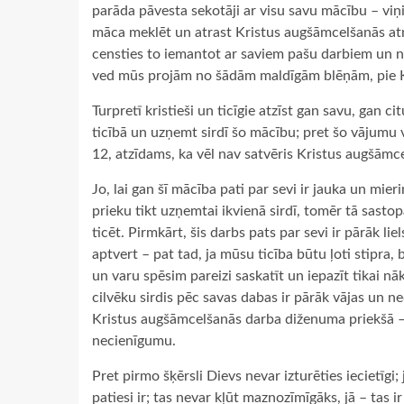
parāda pāvesta sekotāji ar visu savu mācību – vi
māca meklēt un atrast Kristus augšāmcelšanās at
censties to iemantot ar saviem pašu darbiem un no
ved mūs projām no šādām maldīgām blēņām, pie K
Turpretī kristieši un ticīgie atzīst gan savu, gan c
ticībā un uzņemt sirdī šo mācību; pret šo vājumu vi
12, atzīdams, ka vēl nav satvēris Kristus augšāmce
Jo, lai gan šī mācība pati par sevi ir jauka un mier
prieku tikt uzņemtai ikvienā sirdī, tomēr tā sasto
ticēt. Pirmkārt, šis darbs pats par sevi ir pārāk li
aptvert – pat tad, ja mūsu ticība būtu ļoti stipr
un varu spēsim pareizi saskatīt un iepazīt tikai n
cilvēku sirdis pēc savas dabas ir pārāk vājas un n
Kristus augšāmcelšanās darba diženuma priekšā – i
necienīgumu.
Pret pirmo šķērsli Dievs nevar izturēties iecietīgi
patiesi ir; tas nevar kļūt maznozīmīgāks, jā – tas ir