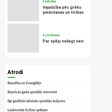
E-MĀCĪBA
Vajadzība pēc grēku
piedošanas un ticības
E-LŪGŠANAS
Par spēju noliegt sevi
Atrodi
Bauslība un Evaņģēlijs
Baznīcas gada sprediķi vienuviet
Ilgi gaidītais latviešu sprediķu krājums
Lasāmviela ticības spēkam