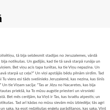
ā
pilsētiņu, tā bija sešdesmit stadijas no Jeruzalemes, vārdā
bija notikušas. Un gadījās, kad tie tā savā starpā runāja un
viņiem. Bet viņu acis tapa turētas, ka tie Viņu nepazina. Un
 savā starpā uz ceļa?” Un viņi apstājās bēdu pilnām sirdīm. Tad
i Tu viens esi tāds svešinieks Jeruzalemē, kas nezina, kas šinīs
” Un tie Viņam sacīja: “Tas ar Jēzu no Nacaretes, kas bija
tautas priekšā, ka To mūsu augstie priesteri un virsnieki
ā. Bet mēs cerējām, ka Viņš ir Tas, kas Israēlu atpestīs; un
 notikušas. Tad arī kādas no mūsu sievām mūs izbiedēja; tās agri
 un saka, ka esot redzējušas eņģeļu parādīšanos, kas saka, Viņš