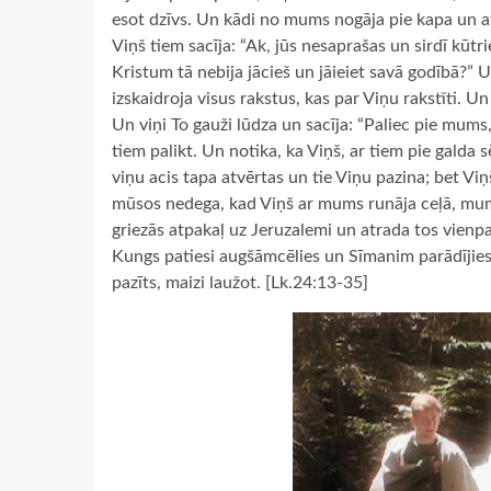
esot dzīvs. Un kādi no mums nogāja pie kapa un atr
Viņš tiem sacīja: “Ak, jūs nesaprašas un sirdī kūtrie
Kristum tā nebija jācieš un jāieiet savā godībā?”
izskaidroja visus rakstus, kas par Viņu rakstīti. Un t
Un viņi To gauži lūdza un sacīja: “Paliec pie mums
tiem palikt. Un notika, ka Viņš, ar tiem pie galda
viņu acis tapa atvērtas un tie Viņu pazina; bet Vi
mūsos nedega, kad Viņš ar mums runāja ceļā, mums
griezās atpakaļ uz Jeruzalemi un atrada tos vienpad
Kungs patiesi augšāmcēlies un Sīmanim parādījies.” 
pazīts, maizi laužot. [Lk.24:13-35]