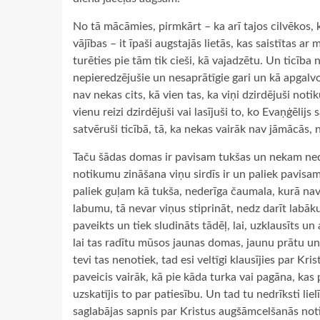
No tā mācāmies, pirmkārt – ka arī tajos cilvēkos, ku
vājības – it īpaši augstajās lietās, kas saistītas ar
turēties pie tām tik cieši, kā vajadzētu. Un ticība
nepieredzējušie un nesaprātīgie gari un kā apgalvo
nav nekas cits, kā vien tas, ka viņi dzirdējuši noti
vienu reizi dzirdējuši vai lasījuši to, ko Evaņģēlijs s
satvēruši ticībā, tā, ka nekas vairāk nav jāmācās, n
Taču šādas domas ir pavisam tukšas un nekam nede
notikumu zināšana viņu sirdīs ir un paliek pavisa
paliek guļam kā tukša, nederīga čaumala, kurā nav 
labumu, tā nevar viņus stiprināt, nedz darīt labāku
paveikts un tiek sludināts tādēļ, lai, uzklausīts u
lai tas radītu mūsos jaunas domas, jaunu prātu un
tevi tas nenotiek, tad esi veltīgi klausījies par K
paveicis vairāk, kā pie kāda turka vai pagāna, ka
uzskatījis to par patiesību. Un tad tu nedrīksti liel
saglabājas sapnis par Kristus augšāmcelšanās notik