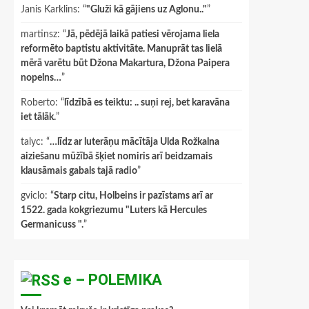
Janis Karklins
: “
"Gluži kā gājiens uz Aglonu.."
”
martinsz
: “
Jā, pēdējā laikā patiesi vērojama liela
reformēto baptistu aktivitāte. Manuprāt tas lielā
mērā varētu būt Džona Makartura, Džona Paipera
nopelns…
”
Roberto
: “
līdzībā es teiktu: .. suņi rej, bet karavāna
iet tālāk.
”
talyc
: “
…līdz ar luterāņu mācītāja Ulda Rožkalna
aiziešanu mūžībā šķiet nomiris arī beidzamais
klausāmais gabals tajā radio
”
gviclo
: “
Starp citu, Holbeins ir pazīstams arī ar
1522. gada kokgriezumu "Luters kā Hercules
Germanicuss ".
”
e – POLEMIKA