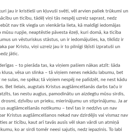
ri jau ir kristieši un kļuvuši svēti, vēl arvien paliek trūkumi un
 mācību un ticību, tādēļ viņi tās nespēj uzreiz saprast, nedz
 nebūt nav tik viegla un vienkārša lieta, kā maldīgi iedomājas
 mūsu rupjie, neaptēstie pāvesta ēzeļi, kuri domā, ka ticība
kumus un vēsturiskus stāstus, un ir iedomājušies, ka, tiklīdz ir
aka par Kristu, viņi uzreiz jau ir to pilnīgi šķīsti izpratuši un
edz jātic.
rīgas – to pierāda tas, ka viņiem pašiem nākas atzīt: šāda
m klusa, vēsa un slinka – tā viņiem nenes nekādu labumu, bet
ne sulas, ne spēka; tā viņiem nespēj ne palīdzēt, ne nest kādu
s. Bet lielais, augstais Kristus augšāmcelšanās darbs taču ir
n atzīts, tas nestu augļus, pamodinātu un aizdegtu mūsu sirdis,
 drosmi, dzīvību un prieku, mierinājumu un stiprinājumu. Ja ar
ristus augšāmcelšanās notikumu – tevī tas ir nedzīvs un nav
s par Kristus augšāmcelšanos nekad nav dzirdējis vai vismaz nav
īties ar ticību, kaut arī tavās ausīs vēl skan vārdi un atmiņā
umu, ko ar sirdi tomēr neesi sajutis, nedz iepazinis. To labi