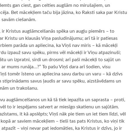
 lemts gan ciest, gan celties augšām no mirušajiem, un
cēja. Bet mācekļiem taču bija jāzina, ko Raksti saka par Kristu
ms savām ciešanām.
os, ir Kristus augšāmcelšanās spēka un augļu piemērs – to
r Kristu un klausās Viņa pasludinājumu; arī tā ir patiesas
arbiem parāda un apliecina, ka Viņš nav miris – kā mācekļi
u izpauž savu spēku, pirms vēl mācekļi ir Viņu atpazinuši;
tu un izpratni, sirdi un drosmi; arī paši mācekļi to sajūt un
 ar mums runāja…?” To pašu Viņš dara arī šodien, visu
iņš tomēr īsteno un apliecina savu darbu un varu – kā dzīvs
stiprinādams savus ļaudis ar savu spēku, aizstāvēdams un
smām un trakošanu.
savu augšāmcelšanos un kā tā tiek iepazīta un saprasta – proti,
vēl to ir iespējams satvert ar miesīgo skatienu un sajūtām.
stams, it kā apslēpts; Viņš nāk pie tiem un iet tiem līdzi, vēl
 kopā ar saviem mācekļiem – tieši tas pats Kristus, ko viņi tik
atpazīt – viņi nevar pat iedomāties, ka Kristus ir dzīvs, jo ir