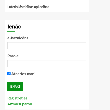
Luteriskās ticības apliecības
Ienāc
e-baznīcēns
Parole
Atceries mani
Reģistrēties
Aizmirsi paroli