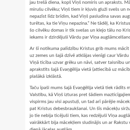
jau trešā diena, kopš Viņš nomiris un apraksts. Mā
mirušu cilvēku; Viņš tiem ir kļuvis gluži svešs un n
nepazīst līdz brīdim, kad Viņš pasludina savas aug
turētas, ka tie Viņu nepazina.” Ne tādēļ, ka Kristus
šo cilvēku domas ir tik svešas un klejo tālu no Kr
iekams ir dzirdējuši Vārdu par Viņa augšāmcelšan
Ar šī notikuma palīdzību Kristus grib mums mācīt 
uz zemes un šajā dzīvē atklājas vienīgi caur Vārdu 
Viņā ticība uzvar grēku un nāvi, satver taisnību u
aprakstīts šajā Evaņģēlija vietā (attiecībā uz māc
plašākā izklāstā.
Taču īpaši mums šajā Evaņģēlija vietā tiek rādīts 
Valstību, kā Viņš izturas pret šādiem mazticīgaj
vispirms jau visi apustuļi, un tad arī pārējie mācekļi 
pat Kristus debesbraukšanai. Un šīs mācekļu siržu
jo tie nebija ticējuši tiem, kas redzējuši Viņa aug
vairākkārt bija mācekļiem sludinājis un ar Rakstu 
dienā jāceļas augšām.