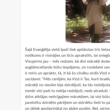
Šajā Evaņģēlija vietā īpaši tiek aplūkotas trīs lie
notikums ir risinājies un ticis aprakstīts, lai sni
Visupirms jau – mēs redzam, kā divi mācekļi dodas
augšāmcelšanās būtu iespējama, un runādami savā s
ir miris un aprakts, tā, it kā šo cilvēku sirdīs Viņš
sacīdami: “Mēs cerējām, ka Viņš ir Tas, kurš Israēlu
mācekļi no sievām bija dzirdējuši, ka tās redzējušas
tomēr viņi paši to nebija redzējuši, nedz atraduši. 
dzīvs atklājas neticīgajiem mācekļiem, lai viņi būt
pavēstītu dzirdēto pārējiem un dzirdētu tieši to p
un jātiek apstiprinātai no abām pusēm. Bet, pirms