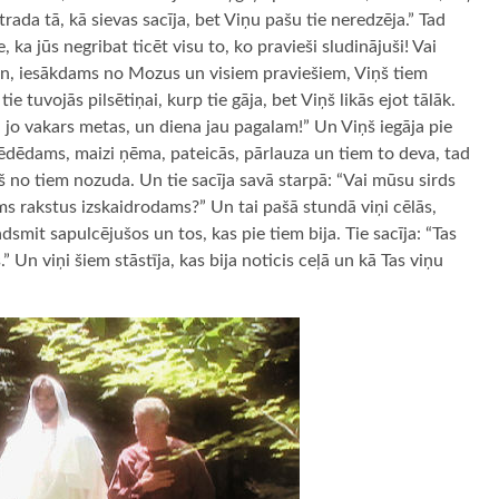
ada tā, kā sievas sacīja, bet Viņu pašu tie neredzēja.” Tad
, ka jūs negribat ticēt visu to, ko pravieši sludinājuši! Vai
 Un, iesākdams no Mozus un visiem praviešiem, Viņš tiem
ie tuvojās pilsētiņai, kurp tie gāja, bet Viņš likās ejot tālāk.
, jo vakars metas, un diena jau pagalam!” Un Viņš iegāja pie
 sēdēdams, maizi ņēma, pateicās, pārlauza un tiem to deva, tad
ņš no tiem nozuda. Un tie sacīja savā starpā: “Vai mūsu sirds
 rakstus izskaidrodams?” Un tai pašā stundā viņi cēlās,
smit sapulcējušos un tos, kas pie tiem bija. Tie sacīja: “Tas
Un viņi šiem stāstīja, kas bija noticis ceļā un kā Tas viņu