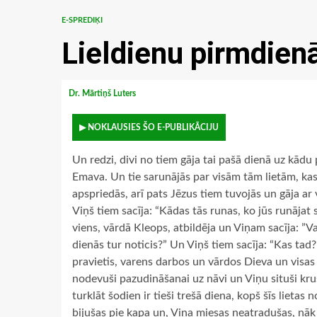
E-SPREDIĶI
Lieldienu pirmdien
Dr. Mārtiņš Luters
▶ NOKLAUSIES ŠO E-PUBLIKĀCIJU
Un redzi, divi no tiem gāja tai pašā dienā uz kādu 
Emava. Un tie sarunājās par visām tām lietām, kas 
apspriedās, arī pats Jēzus tiem tuvojās un gāja ar 
Viņš tiem sacīja: “Kādas tās runas, ko jūs runājat
viens, vārdā Kleops, atbildēja un Viņam sacīja: ”Va
dienās tur noticis?” Un Viņš tiem sacīja: “Kas tad?
pravietis, varens darbos un vārdos Dieva un visas 
nodevuši pazudināšanai uz nāvi un Viņu situši krust
turklāt šodien ir tieši trešā diena, kopš šīs lietas
bijušas pie kapa un, Viņa miesas neatradušas, nāk