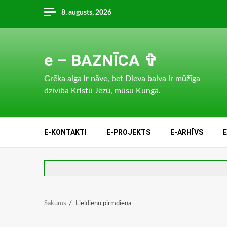
Skip
8. augusts, 2026
to
content
e – BAZNĪCA ✞
Grēka alga ir nāve, bet Dieva balva ir mūžīga
dzīvība Kristū Jēzū, mūsu Kungā.
E-KONTAKTI
E-PROJEKTS
E-ARHĪVS
Sākums
Lieldienu pirmdienā