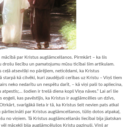
tas mācībā par Kristus augšāmcelšanos. Pirmkārt – ka šis
egtu drošu liecību un pamatojumu mūsu ticībai šim artikulam.
 ceļā atsevišķi no pārējiem, neticēdami, ka Kristus
tarpā kā cilvēki, kuri zaudējuši cerības uz Kristu – Viņš tiem
 vairs neko nedarītu un nespētu darīt, – kā viņi paši to apliecina,
 atpestīs;… šodien ir trešā diena kopš Viņa nāves.” Lai arī šie
 eņģeli, kas pavēstījis, ka Kristus ir augšāmcēlies un dzīvs,
Otrkārt, svarīgākā lieta ir tā, ka Kristus šeit nevien pats atkal
u pārliecināti par Kristus augšāmcelšanos, tūliņ dotos atpakaļ,
ašu no viņiem. Tā Kristus augšāmcelšanās liecībai bija jāatskan
 vēl mācekļi bija augšāmcēlušos Kristu pazinuši, Viņš ar