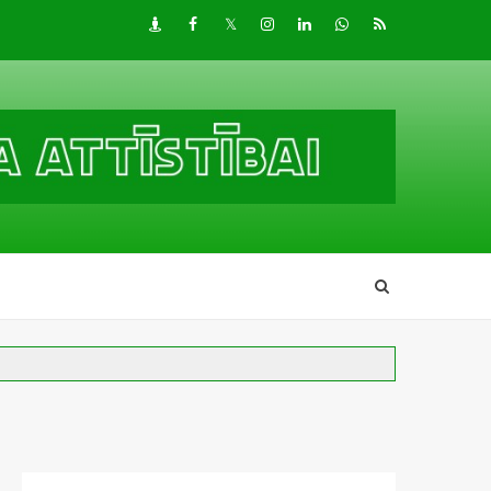
Draugiem
Facebook
Twitter
Instagram
LinkedIn
whatsapp
RSS