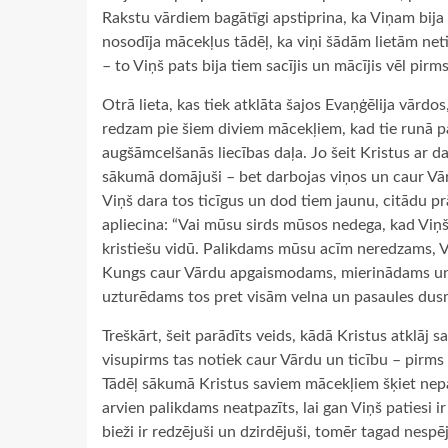
Rakstu vārdiem bagātīgi apstiprina, ka Viņam bija
nosodīja mācekļus tādēļ, ka viņi šādām lietām neti
– to Viņš pats bija tiem sacījis un mācījis vēl pir
Otrā lieta, kas tiek atklāta šajos Evaņģēlija vārd
redzam pie šiem diviem mācekļiem, kad tie runā pa
augšāmcelšanās liecības daļa. Jo šeit Kristus ar d
sākumā domājuši – bet darbojas viņos un caur Vārd
Viņš dara tos ticīgus un dod tiem jaunu, citādu prā
apliecina: “Vai mūsu sirds mūsos nedega, kad Viņš
kristiešu vidū. Palikdams mūsu acīm neredzams, V
Kungs caur Vārdu apgaismodams, mierinādams un 
uzturēdams tos pret visām velna un pasaules du
Treškārt, šeit parādīts veids, kādā Kristus atklāj 
visupirms tas notiek caur Vārdu un ticību – pirms 
Tādēļ sākumā Kristus saviem mācekļiem šķiet nepazī
arvien palikdams neatpazīts, lai gan Viņš patiesi ir
bieži ir redzējuši un dzirdējuši, tomēr tagad nespēj 