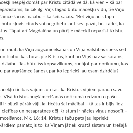
cekļi nespēj domāt par Kristu citādā veidā, kā vien – kā par
epazīstams; lai cik ilgi Viņš tagad būtu mācekļu vidū, tie Viņu
šāmcelšanās mācību – kā šeit sacīts: “Bet viņu acis tapa
 būtu kļuvis citāds vai negribētu ļaut sevi pazīt, bet tādēļ, ka
istus. Tāpat arī Magdalēna un pārējie mācekļi nepazīst Kristu,
os.
un rādīt, ka Viņa augšāmcelšanās un Viņa Valstības spēks šeit,
un ticību, kas turas pie Kristus, kaut arī Viņš nav saskatāms;
n dzīvību. Tas būtu īss kopsavilkums, runājot par notikumu, kas
ību par augšāmcelšanos), par ko iepriekš jau esam dzirdējuši
mācekļu ticības vājums un tas, kā Kristus viņiem parāda savu
iem. Visā Kristus augšāmcelšanās notikumā redzam to pašu –
ir bijuši pārāk vāji, lai ticētu šai mācībai – tā tas ir bijis līdz
 cietības un nesapratnes dēļ Kristum ir nācies viņus nosodīt –
šāmcelšanos, Mk. 16: 14. Kristus taču pats jau iepriekš
vārdiem pamatojis to, ka Viņam jātiek krustā sistam un trešajā