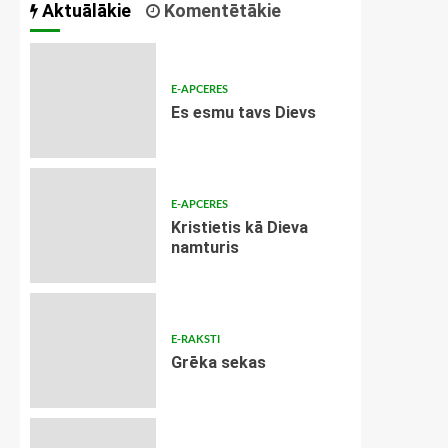
Aktuālākie
Komentētākie
E-APCERES
Es esmu tavs Dievs
E-APCERES
Kristietis kā Dieva
namturis
E-RAKSTI
Grēka sekas