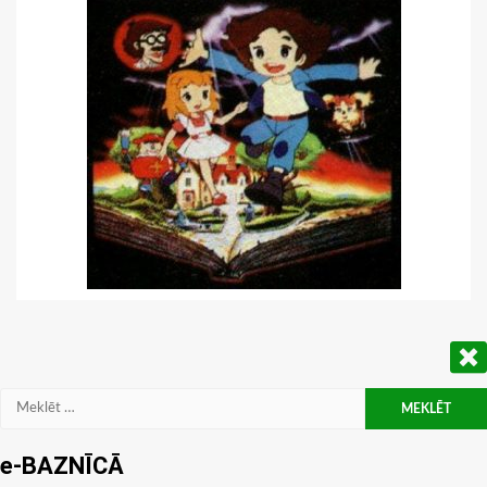
Meklēt:
e-BAZNĪCĀ