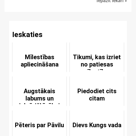
Iepazīt iekāri »
Reading
Ieskaties
Mīlestības
Tikumi, kas izriet
apliecināšana
no patiesas
mīlestības
Augstākais
Piedodiet cits
labums un
citam
visbrīnišķīgākais
dārgums
Pēteris par Pāvilu
Dievs Kungs vada