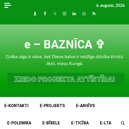
Skip
6. augusts, 2026
to
Draugiem
Facebook
Twitter
Instagram
LinkedIn
whatsapp
RSS
content
e – BAZNĪCA ✞
Grēka alga ir nāve, bet Dieva balva ir mūžīga dzīvība Kristū
Jēzū, mūsu Kungā.
E-KONTAKTI
E-PROJEKTS
E-ARHĪVS
E-POLEMIKA
E-BĪBELE
E-TICĪBA
E-LTA