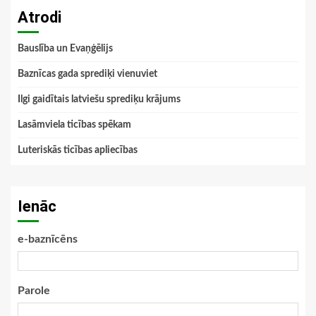
Atrodi
Bauslība un Evaņģēlijs
Baznīcas gada sprediķi vienuviet
Ilgi gaidītais latviešu sprediķu krājums
Lasāmviela ticības spēkam
Luteriskās ticības apliecības
Ienāc
e-baznīcēns
Parole