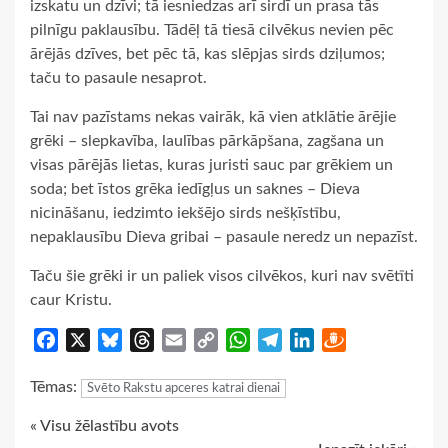
izskatu un dzīvi; tā iesniedzas arī sirdī un prasa tās
pilnīgu paklausību. Tādēļ tā tiesā cilvēkus nevien pēc
ārējās dzīves, bet pēc tā, kas slēpjas sirds dziļumos;
taču to pasaule nesaprot.
Tai nav pazīstams nekas vairāk, kā vien atklātie ārējie
grēki – slepkavība, laulības pārkāpšana, zagšana un
visas pārējās lietas, kuras juristi sauc par grēkiem un
soda; bet īstos grēka iedīgļus un saknes – Dieva
nicināšanu, iedzimto iekšējo sirds nešķīstību,
nepaklausību Dieva gribai – pasaule neredz un nepazīst.
Taču šie grēki ir un paliek visos cilvēkos, kuri nav svētīti
caur Kristu.
Facebook
X
Bluesky
Threads
Email
Copy
WhatsApp
Telegram
LinkedIn
Draugiem
Link
Tēmas:
Svēto Rakstu apceres katrai dienai
Continue
« Visu žēlastību avots