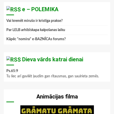
e – POLEMIKA
Vai kremēt mirušo ir kristīga prakse?
Par LELB arhibīskapa kalpošanas laiku
Kāpēc "nomira" e-BAZNĪCAs forums?
Dieva vārds katrai dienai
Ps.65:9
Tu liec arī gavilēt ļaudīm gan rītausmas, gan saulrieta zemēs.
Animācijas filma