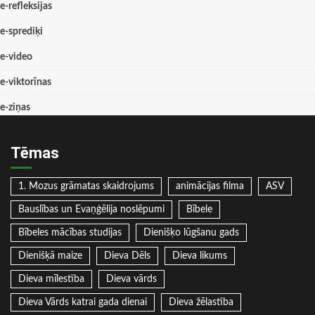
e-refleksijas
e-sprediķi
e-video
e-viktorīnas
e-ziņas
Tēmas
1. Mozus grāmatas skaidrojums
animācijas filma
ASV
Bauslības un Evaņģēlija noslēpumi
Bībele
Bībeles mācības studijas
Dienišķo lūgšanu gads
Dienišķā maize
Dieva Dēls
Dieva likums
Dieva mīlestība
Dieva vārds
Dieva Vārds katrai gada dienai
Dieva žēlastība