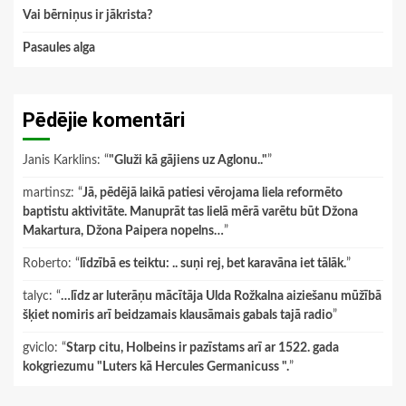
Vai bērniņus ir jākrista?
Pasaules alga
Pēdējie komentāri
Janis Karklins
: “
"Gluži kā gājiens uz Aglonu.."
”
martinsz
: “
Jā, pēdējā laikā patiesi vērojama liela reformēto
baptistu aktivitāte. Manuprāt tas lielā mērā varētu būt Džona
Makartura, Džona Paipera nopelns…
”
Roberto
: “
līdzībā es teiktu: .. suņi rej, bet karavāna iet tālāk.
”
talyc
: “
…līdz ar luterāņu mācītāja Ulda Rožkalna aiziešanu mūžībā
šķiet nomiris arī beidzamais klausāmais gabals tajā radio
”
gviclo
: “
Starp citu, Holbeins ir pazīstams arī ar 1522. gada
kokgriezumu "Luters kā Hercules Germanicuss ".
”