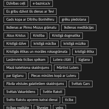
Dzīvības ceļš
e-baznica.lv
Es gribu dzīvot šīs dienas ar Tevi
Gads kopa ar Dītrihu Bonhēferu
grēku piedošana
Ikdienas ar Pirmo Mozus grāmatu
Ikdienas meditācijas
Jēzus Kristus
Kristība
Kristīgā dogmatika
Kristīgā dzīve
kristīgā mācība
kristīgā mūzika
Kristīgās ētikas un morāles rokasgrāmata
kristīgā ētika
Lasāmviela ticības spēkam
Lutera citāti
lūgšana
Mazā katehisma skaidrojums
Mārtiņš Luters
par lūgšanu
Piecas minūtes kopā ar Luteru
Pāvila vēstules galatiešiem skaidrojums
Svētais Gars
Svētais Vakarēdiens
Svētie Raksti
Svēto Rakstu apceres katrai dienai
ticība
ticības realitāte
Tēvreize
velns