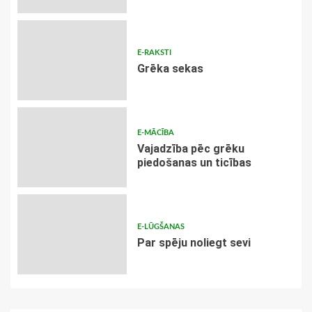
E-RAKSTI
Grēka sekas
E-MĀCĪBA
Vajadzība pēc grēku
piedošanas un ticības
E-LŪGŠANAS
Par spēju noliegt sevi