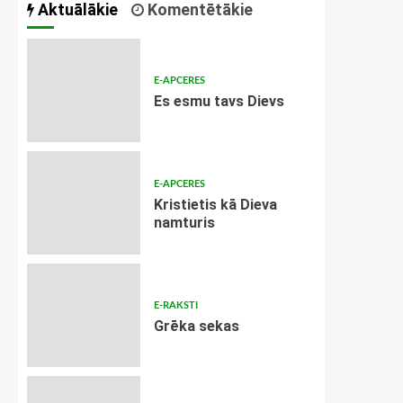
Aktuālākie
Komentētākie
E-APCERES
Es esmu tavs Dievs
E-APCERES
Kristietis kā Dieva
namturis
E-RAKSTI
Grēka sekas