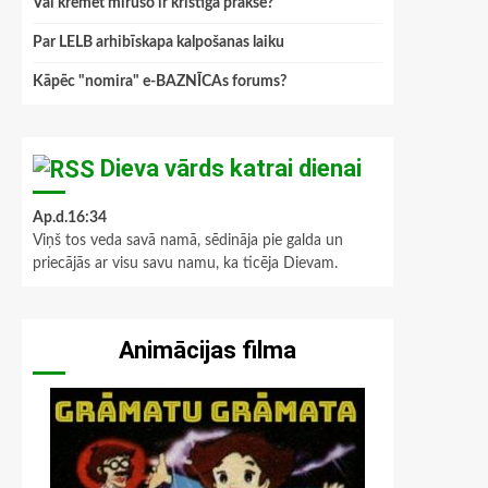
Vai kremēt mirušo ir kristīga prakse?
Par LELB arhibīskapa kalpošanas laiku
Kāpēc "nomira" e-BAZNĪCAs forums?
Dieva vārds katrai dienai
Ap.d.16:34
Viņš tos veda savā namā, sēdināja pie galda un
priecājās ar visu savu namu, ka ticēja Dievam.
Animācijas filma