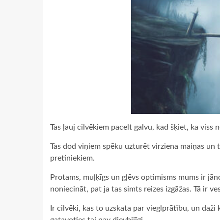
Tas ļauj cilvēkiem pacelt galvu, kad šķiet, ka viss 
Tas dod viņiem spēku uzturēt virziena maiņas un t
pretiniekiem.
Protams, muļķīgs un gļēvs optimisms mums ir jān
noniecināt, pat ja tas simts reizes izgāžas. Tā ir ve
Ir cilvēki, kas to uzskata par vieglprātību, un daž