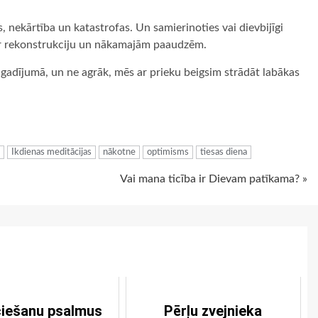
, nekārtība un katastrofas. Un samierinoties vai dievbijīgi
par rekonstrukciju un nākamajām paaudzēm.
dā gadījumā, un ne agrāk, mēs ar prieku beigsim strādāt labākas
ugiem
Ikdienas meditācijas
nākotne
optimisms
tiesas diena
Vai mana ticība ir Dievam patīkama? »
ciešanu psalmus
Pērļu zvejnieka