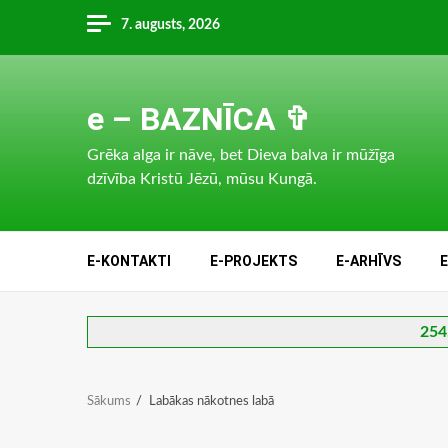
Skip
7. augusts, 2026
to
content
e – BAZNĪCA ✞
Grēka alga ir nāve, bet Dieva balva ir mūžīga
dzīvība Kristū Jēzū, mūsu Kungā.
E-KONTAKTI
E-PROJEKTS
E-ARHĪVS
254.
Sākums
Labākas nākotnes labā