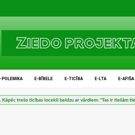
E-POLEMIKA
E-BĪBELE
E-TICĪBA
E-LTA
E-AFIŠA
 Kāpēc trešo ticības locekli beidzu ar vārdiem: "Tas ir tiešām ti