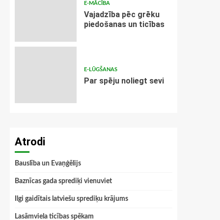
E-MĀCĪBA
Vajadzība pēc grēku
piedošanas un ticības
E-LŪGŠANAS
Par spēju noliegt sevi
Atrodi
Bauslība un Evaņģēlijs
Baznīcas gada sprediķi vienuviet
Ilgi gaidītais latviešu sprediķu krājums
Lasāmviela ticības spēkam