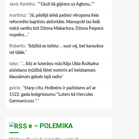
Janis Karklins
: “
"Gluži kā gājiens uz Aglonu.."
”
martinsz
: “
Jā, pēdējā laikā patiesi vērojama liela
reformēto baptistu aktivitāte. Manuprāt tas lielā
mērā varētu būt Džona Makartura, Džona Paipera
nopelns…
”
Roberto
: “
līdzībā es teiktu: .. suņi rej, bet karavāna
iet tālāk.
”
talyc
: “
…līdz ar luterāņu mācītāja Ulda Rožkalna
aiziešanu mūžībā šķiet nomiris arī beidzamais
klausāmais gabals tajā radio
”
gviclo
: “
Starp citu, Holbeins ir pazīstams arī ar
1522. gada kokgriezumu "Luters kā Hercules
Germanicuss ".
”
e – POLEMIKA