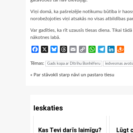
gatavoties tai nav dievbijīgi.
Viņi domā, ka pašreizējie notikumu būtība ir haoss
norobežojoties viņi atsakās no visas atbildības 
Var gadīties, ka rīt uzausīs tiesas diena. Tikai tā
nākotnes labā.
Facebook
X
Bluesky
Threads
Email
Copy
WhatsApp
Telegram
LinkedIn
Dra
Link
Tēmas:
Gads kopa ar Dītrihu Bonhēferu
iedvesmas avots
Continue
« Par stāvokli starp nāvi un pastaro tiesu
Reading
Ieskaties
Kas Tevi darīs laimīgu?
Lūgt 