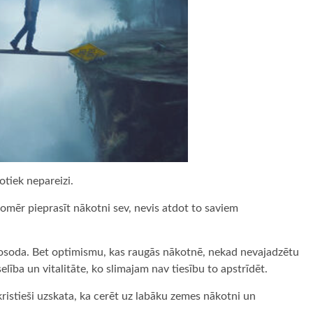
notiek nepareizi.
omēr pieprasīt nākotni sev, nevis atdot to saviem
osoda. Bet optimismu, kas raugās nākotnē, nekad nevajadzētu
selība un vitalitāte, ko slimajam nav tiesību to apstrīdēt.
i kristieši uzskata, ka cerēt uz labāku zemes nākotni un