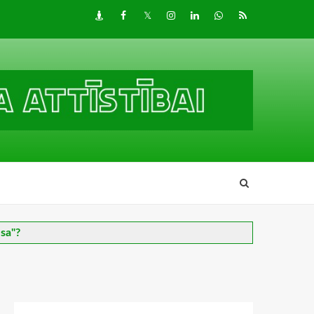
Draugiem
Facebook
Twitter
Instagram
LinkedIn
whatsapp
RSS
esa"?