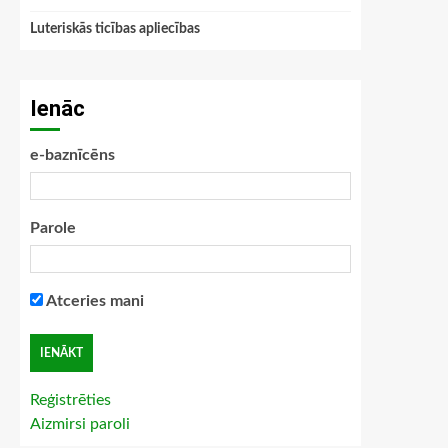
Luteriskās ticības apliecības
Ienāc
e-baznīcēns
Parole
Atceries mani
Reģistrēties
Aizmirsi paroli