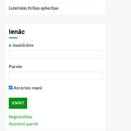
Luteriskās ticības apliecības
Ienāc
e-baznīcēns
Parole
Atceries mani
Reģistrēties
Aizmirsi paroli