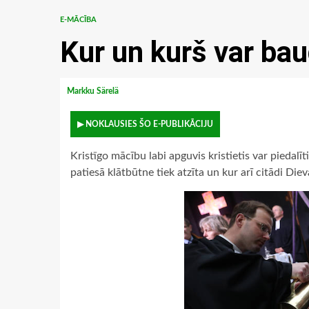
E-MĀCĪBA
Kur un kurš var ba
Markku Särelä
▶ NOKLAUSIES ŠO E-PUBLIKĀCIJU
Kristīgo mācību labi apguvis kristietis var piedalī
patiesā klātbūtne tiek atzīta un kur arī citādi Diev