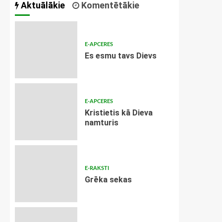
Aktuālākie
Komentētākie
E-APCERES
Es esmu tavs Dievs
E-APCERES
Kristietis kā Dieva
namturis
E-RAKSTI
Grēka sekas