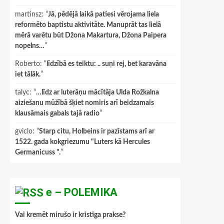
martinsz
: “
Jā, pēdējā laikā patiesi vērojama liela
reformēto baptistu aktivitāte. Manuprāt tas lielā
mērā varētu būt Džona Makartura, Džona Paipera
nopelns…
”
Roberto
: “
līdzībā es teiktu: .. suņi rej, bet karavāna
iet tālāk.
”
talyc
: “
…līdz ar luterāņu mācītāja Ulda Rožkalna
aiziešanu mūžībā šķiet nomiris arī beidzamais
klausāmais gabals tajā radio
”
gviclo
: “
Starp citu, Holbeins ir pazīstams arī ar
1522. gada kokgriezumu "Luters kā Hercules
Germanicuss ".
”
e – POLEMIKA
Vai kremēt mirušo ir kristīga prakse?