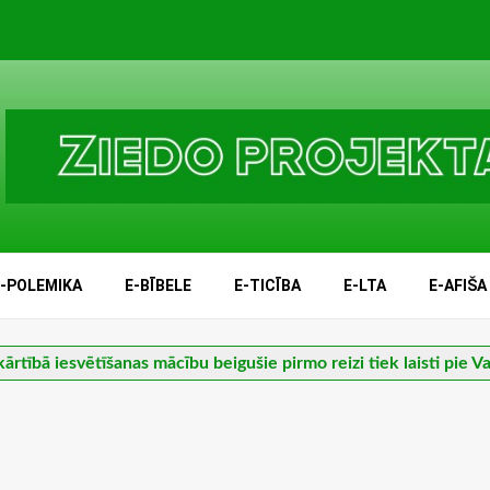
E-POLEMIKA
E-BĪBELE
E-TICĪBA
E-LTA
E-AFIŠA
ārtībā iesvētīšanas mācību beigušie pirmo reizi tiek laisti pie 