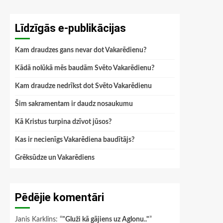
Līdzīgās e-publikācijas
Kam draudzes gans nevar dot Vakarēdienu?
Kādā nolūkā mēs baudām Svēto Vakarēdienu?
Kam draudze nedrīkst dot Svēto Vakarēdienu
Šim sakramentam ir daudz nosaukumu
Kā Kristus turpina dzīvot jūsos?
Kas ir necienīgs Vakarēdiena baudītājs?
Grēksūdze un Vakarēdiens
Pēdējie komentāri
Janis Karklins
: “
"Gluži kā gājiens uz Aglonu.."
”