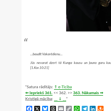
…baudīt Vakarēdienu…
Jūs nevarat dzert tā Kunga kausu un ļauno garu kaus
[1.Kor.10:21]
“Satura rādītājs:
⇑ e-Ticība
⇐ Iepriekš 361.
<< 362. >>
363. Nākamais ⇒
Kristīgā mācība
:
__ ⇓ __
“
Facebook
X
Bluesky
Threads
Email
Copy
WhatsApp
Telegram
LinkedIn
Dra