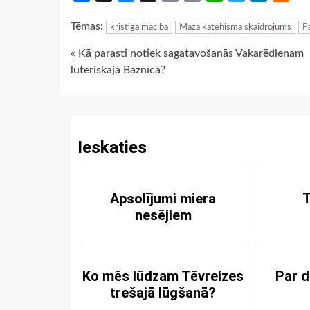
Link
Tēmas:
kristīgā mācība
Mazā katehisma skaidrojums
P
Continue
« Kā parasti notiek sagatavošanās Vakarēdienam
luteriskajā Baznīcā?
Reading
Ieskaties
Apsolījumi miera
T
nesējiem
Ko mēs lūdzam Tēvreizes
Par d
trešajā lūgšanā?