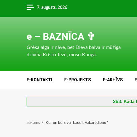
Skip
7. augusts, 2026
to
content
e – BAZNĪCA ✞
Grēka alga ir nāve, bet Dieva balva ir mūžīga
dzīvība Kristū Jēzū, mūsu Kungā.
E-KONTAKTI
E-PROJEKTS
E-ARHĪVS
363. Kādā k
Sākums
Kur un kurš var baudīt Vakarēdienu?