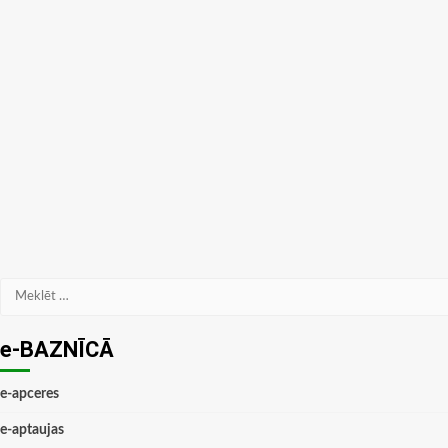
Meklēt:
e-BAZNĪCĀ
e-apceres
e-aptaujas