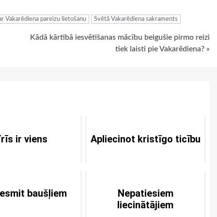
ar Vakarēdiena pareizu lietošanu
Svētā Vakarēdiena sakraments
Kādā kārtībā iesvētīšanas mācību beigušie pirmo reizi
tiek laisti pie Vakarēdiena? »
rīs ir viens
Apliecinot kristīgo ticību
esmit baušļiem
Nepatiesiem
liecinātājiem