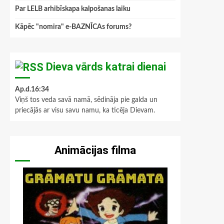
Par LELB arhibīskapa kalpošanas laiku
Kāpēc "nomira" e-BAZNĪCAs forums?
Dieva vārds katrai dienai
Ap.d.16:34
Viņš tos veda savā namā, sēdināja pie galda un
priecājās ar visu savu namu, ka ticēja Dievam.
Animācijas filma