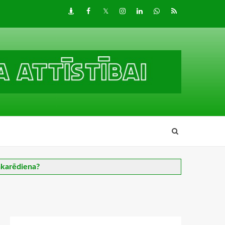
Draugiem
Facebook
Twitter
Instagram
LinkedIn
whatsapp
RSS
Vakarēdiena?