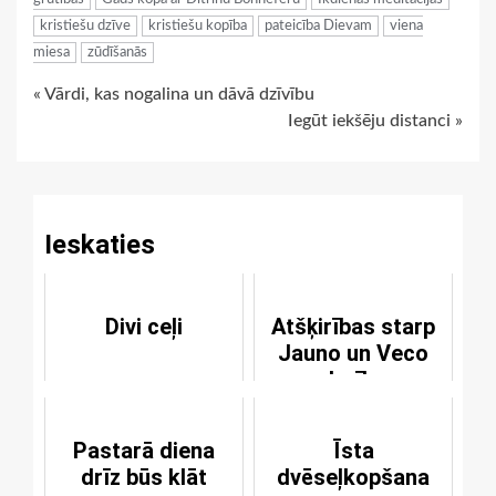
kristiešu dzīve
kristiešu kopība
pateicība Dievam
viena
miesa
zūdīšanās
Continue
« Vārdi, kas nogalina un dāvā dzīvību
Iegūt iekšēju distanci »
Reading
Ieskaties
Divi ceļi
Atšķirības starp
Jauno un Veco
derību
Pastarā diena
Īsta
drīz būs klāt
dvēseļkopšana