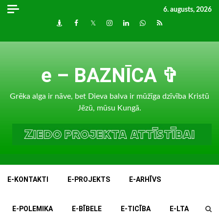
Skip
6. augusts, 2026
to
Draugiem
Facebook
Twitter
Instagram
LinkedIn
whatsapp
RSS
content
e – BAZNĪCA ✞
Grēka alga ir nāve, bet Dieva balva ir mūžīga dzīvība Kristū
Jēzū, mūsu Kungā.
E-KONTAKTI
E-PROJEKTS
E-ARHĪVS
E-POLEMIKA
E-BĪBELE
E-TICĪBA
E-LTA