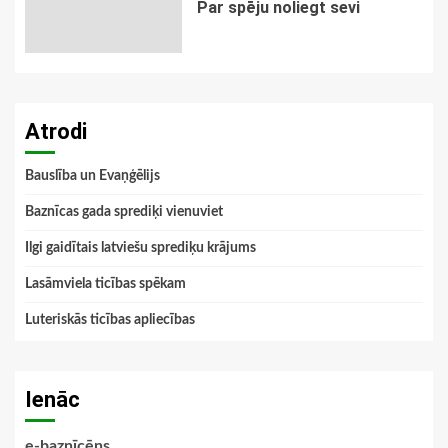
Par spēju noliegt sevi
Atrodi
Bauslība un Evaņģēlijs
Baznīcas gada sprediķi vienuviet
Ilgi gaidītais latviešu sprediķu krājums
Lasāmviela ticības spēkam
Luteriskās ticības apliecības
Ienāc
e-baznīcēns