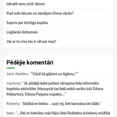
Izkratīt savu sirdi Jēzum
Kad mēs teicam un slavējam Dieva vārdu?
Sapnis par kristīgu kopību
Lūgšanās lūdzamais
Vai ar to visu tev ir vēl par maz?
Pēdējie komentāri
Janis Karklins
: “
"Gluži kā gājiens uz Aglonu.."
”
martinsz
: “
Jā, pēdējā laikā patiesi vērojama liela reformēto
baptistu aktivitāte. Manuprāt tas lielā mērā varētu būt Džona
Makartura, Džona Paipera nopelns…
”
Roberto
: “
līdzībā es teiktu: .. suņi rej, bet karavāna iet tālāk.
”
talyc
: “
…līdz ar luterāņu mācītāja Ulda Rožkalna aiziešanu mūžībā