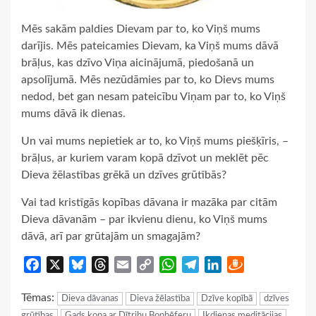
Mēs sakām paldies Dievam par to, ko Viņš mums
darījis. Mēs pateicamies Dievam, ka Viņš mums dāvā
brāļus, kas dzīvo Viņa aicinājumā, piedošanā un
apsolījumā. Mēs nezūdāmies par to, ko Dievs mums
nedod, bet gan nesam pateicību Viņam par to, ko Viņš
mums dāvā ik dienas.
Un vai mums nepietiek ar to, ko Viņš mums piešķīris, –
brāļus, ar kuriem varam kopā dzīvot un meklēt pēc
Dieva žēlastības grēkā un dzīves grūtībās?
Vai tad kristīgās kopības dāvana ir mazāka par citām
Dieva dāvanām – par ikvienu dienu, ko Viņš mums
dāvā, arī par grūtajām un smagajām?
Facebook
X
Bluesky
Threads
Email
Copy
WhatsApp
Telegram
LinkedIn
Draugiem
Link
Tēmas:
Dieva dāvanas
Dieva žēlastība
Dzīve kopībā
dzīves
grūtības
Gads kopa ar Dītrihu Bonhēferu
Ikdienas meditācijas