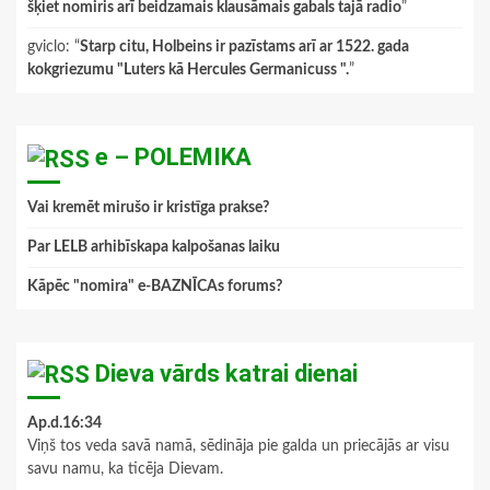
šķiet nomiris arī beidzamais klausāmais gabals tajā radio
”
gviclo
: “
Starp citu, Holbeins ir pazīstams arī ar 1522. gada
kokgriezumu "Luters kā Hercules Germanicuss ".
”
e – POLEMIKA
Vai kremēt mirušo ir kristīga prakse?
Par LELB arhibīskapa kalpošanas laiku
Kāpēc "nomira" e-BAZNĪCAs forums?
Dieva vārds katrai dienai
Ap.d.16:34
Viņš tos veda savā namā, sēdināja pie galda un priecājās ar visu
savu namu, ka ticēja Dievam.