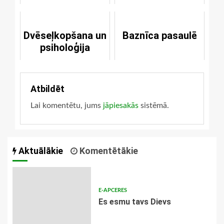
Dvēseļkopšana un
Baznīca pasaulē
psiholoģija
Atbildēt
Lai komentētu, jums
jāpiesakās
sistēmā.
Aktuālākie
Komentētākie
E-APCERES
Es esmu tavs Dievs