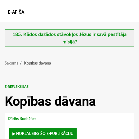
E-AFIŠA
185. Kādos dažādos stāvokļos Jēzus ir savā pestītāja
misijā?
Sākums
Kopības dāvana
E-REFLEKSIJAS
Kopības dāvana
Dītrihs Bonhēfers
▶ NOKLAUSIES ŠO E-PUBLIKĀCIJU