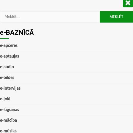
Meklēt:
e-BAZNĪCĀ
e-apceres
e-aptaujas
e-audio
e-bildes
e-intervijas
e-joki
e-lūgšanas
e-mācība
e-mūzika