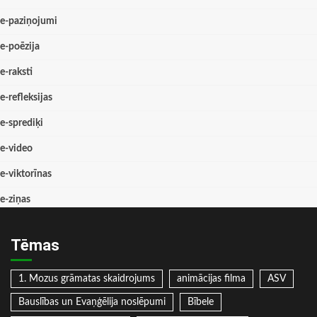
e-paziņojumi
e-poēzija
e-raksti
e-refleksijas
e-sprediķi
e-video
e-viktorīnas
e-ziņas
Tēmas
1. Mozus grāmatas skaidrojums
animācijas filma
ASV
Bauslības un Evaņģēlija noslēpumi
Bībele