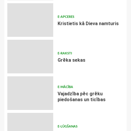
E-APCERES
Kristietis kā Dieva namturis
E-RAKSTI
Grēka sekas
E-MĀCĪBA
Vajadzība pēc grēku
piedošanas un ticības
E-LŪGŠANAS