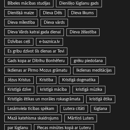
Bībeles mācības studijas
Dienišķo lūgšanu gads
Dienišķā maize
Dieva Dēls
Dieva likums
Dieva mīlestība
Dieva vārds
Dieva Vārds katrai gada dienai
Dieva žēlastība
Dzīvības ceļš
e-baznica.lv
Es gribu dzīvot šīs dienas ar Tevi
Gads kopa ar Dītrihu Bonhēferu
grēku piedošana
Ikdienas ar Pirmo Mozus grāmatu
Ikdienas meditācijas
Jēzus Kristus
Kristība
Kristīgā dogmatika
Kristīgā dzīve
kristīgā mācība
kristīgā mūzika
Kristīgās ētikas un morāles rokasgrāmata
kristīgā ētika
Lasāmviela ticības spēkam
Lutera citāti
lūgšana
Mazā katehisma skaidrojums
Mārtiņš Luters
par lūgšanu
Piecas minūtes kopā ar Luteru