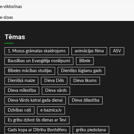
e-viktorīnas
e-ziņas
Tēmas
1. Mozus grāmatas skaidrojums
animācijas filma
ASV
Bauslības un Evaņģēlija noslēpumi
Bībele
Bībeles mācības studijas
Dienišķo lūgšanu gads
Dienišķā maize
Dieva Dēls
Dieva likums
Dieva mīlestība
Dieva vārds
Dieva Vārds katrai gada dienai
Dieva žēlastība
Dzīvības ceļš
e-baznica.lv
Es gribu dzīvot šīs dienas ar Tevi
Gads kopa ar Dītrihu Bonhēferu
grēku piedošana