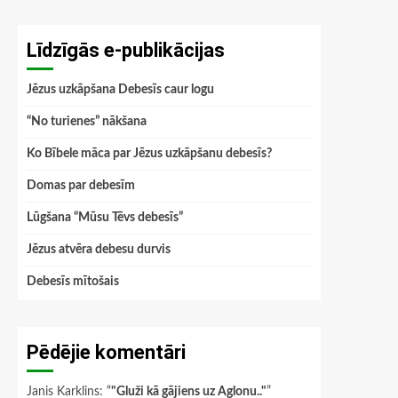
Līdzīgās e-publikācijas
Jēzus uzkāpšana Debesīs caur logu
“No turienes” nākšana
Ko Bībele māca par Jēzus uzkāpšanu debesīs?
Domas par debesīm
Lūgšana “Mūsu Tēvs debesīs”
Jēzus atvēra debesu durvis
Debesīs mītošais
Pēdējie komentāri
Janis Karklins
: “
"Gluži kā gājiens uz Aglonu.."
”