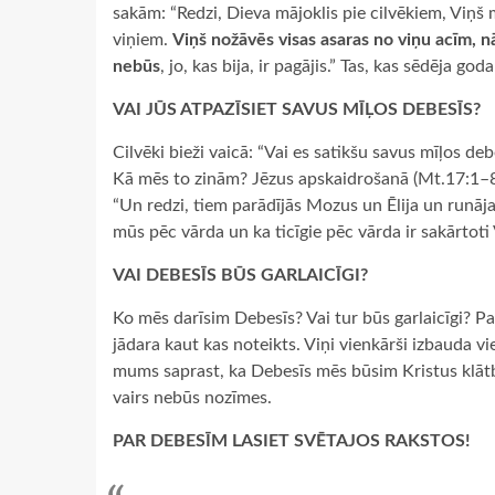
sakām: “Redzi, Dieva mājoklis pie cilvēkiem, Viņš 
viņiem.
Viņš nožāvēs visas asaras no viņu acīm, n
nebūs
, jo, kas bija, ir pagājis.” Tas, kas sēdēja go
VAI JŪS ATPAZĪSIET SAVUS MĪĻOS DEBESĪS?
Cilvēki bieži vaicā: “Vai es satikšu savus mīļos deb
Kā mēs to zinām? Jēzus apskaidrošanā (Mt.17:1–8)
“Un redzi, tiem parādījās Mozus un Ēlija un runāja
mūs pēc vārda un ka ticīgie pēc vārda ir sakārtot
VAI DEBESĪS BŪS GARLAICĪGI?
Ko mēs darīsim Debesīs? Vai tur būs garlaicīgi? Pad
jādara kaut kas noteikts. Viņi vienkārši izbauda vie
mums saprast, ka Debesīs mēs būsim Kristus klāt
vairs nebūs nozīmes.
PAR DEBESĪM LASIET SVĒTAJOS RAKSTOS!