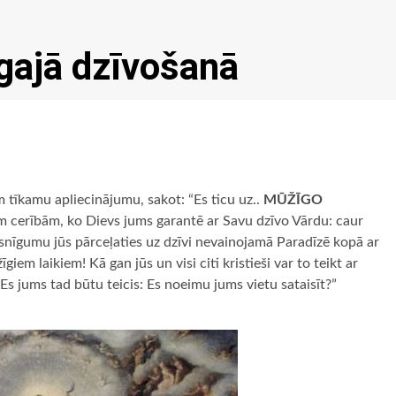
gajā dzīvošanā
m tīkamu apliecinājumu, sakot: “Es ticu uz..
MŪŽĪGO
isām cerībām, ko Dievs jums garantē ar Savu dzīvo Vārdu: caur
isnīgumu jūs pārceļaties uz dzīvi nevainojamā Paradīzē kopā ar
m laikiem! Kā gan jūs un visi citi kristieši var to teikt ar
 Es jums tad būtu teicis: Es noeimu jums vietu sataisīt?”