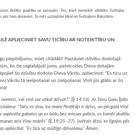
ūsim lielāko gudrību uz pasaules. Tas, kurš nemeklē atbildes Svētajos
s pēc tam dosimies. To mēs uzzināsim tikai no Svētajiem Rakstiem.
Ē APLIECINIET SAVU TICĪBU AR NOTEIKTĪBU UN
gu piepildījumu, esiet citādāki! Pastāviet dzīvību dodošajā
os, ko tie saglabājuši jums, pateicoties Dieva dotajām
pojiet šo dzīvību dodošo Dieva Vārdu, apliecinot: “Es ticu uz
vu Vārdu tā ieelpošanai un izelpošanai, Viņš jūs glābs ar šo
anā!
 nomiris, vai viņš var atkal dzīvot?” (Īj.14:14). Ar Tavu Garu Ījabs
icināma: “Taču es zinu, ka mans Pestītājs ir dzīvs, un pēcgalā Viņš
s saplosīta gabalos un es būšu bez miesas palicis, es tomēr skatīšu
manas acis Viņu redzēs” (Īj.19:25–27). Svētais Jēzu, es ilgojos pēc
bas apliecībā: “Es ticu uz mūžīgo dzīvošanu.” Āmen.