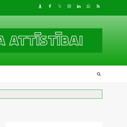
Draugiem
Facebook
Twitter
Instagram
LinkedIn
whatsapp
RSS