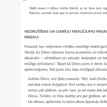
Tādēļ mums ir jālasa Svētie Raksti, jo no tiem mēs ieg
Rakstos, nezinās neko par to, kā mēs nomirsim un kur mē
NEDROŠĪBAS UN GARĪGU MEKLĒJUMU PASAUL
PRIEKU!
Pasaulē, kur miljoniem cilvēku nemitīgi meklē garī
Vārdā, ko Dievs iedvesa Savos praviešos un mācekļ
dāvanām — alfabētam un valodai. Ieelpojiet un izel
mūžīgo dzīvošanu”. Tāpat kā Dievs jums ir devis Sa
apliecinājumu. Tad jums būs daļa mūžīgajā dzīvoš
Svētais Dievs, reiz Ījabs izsaucās: “Bet, kad cilvēks
tad dod visiem ticīgajiem Tevī cerību, kas ir nesatr
celsies pār pīšļiem, un pēc tam, ja arī mana āda bū
Dievu. Tiešām, es Viņu skatīšu sev par glābiņu, un 
tās dienas, apliecinot to katru dienu Apustuļu ticī