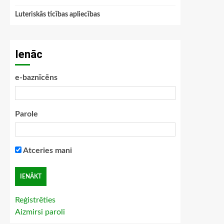
Luteriskās ticības apliecības
Ienāc
e-baznīcēns
Parole
Atceries mani
Reģistrēties
Aizmirsi paroli