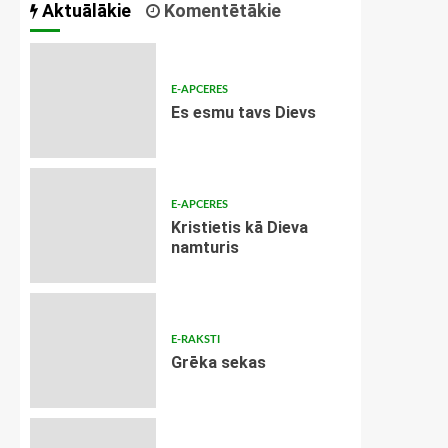
Aktuālākie
Komentētākie
E-APCERES
Es esmu tavs Dievs
E-APCERES
Kristietis kā Dieva
namturis
E-RAKSTI
Grēka sekas