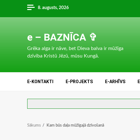
Skip
8. augusts, 2026
to
content
e – BAZNĪCA ✞
Grēka alga ir nāve, bet Dieva balva ir mūžīga
dzīvība Kristū Jēzū, mūsu Kungā.
E-KONTAKTI
E-PROJEKTS
E-ARHĪVS
Sākums
Kam būs daļa mūžīgajā dzīvošanā