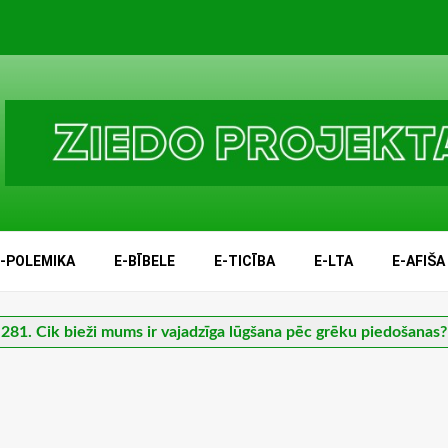
E-POLEMIKA
E-BĪBELE
E-TICĪBA
E-LTA
E-AFIŠA
281. Cik bieži mums ir vajadzīga lūgšana pēc grēku piedošanas?