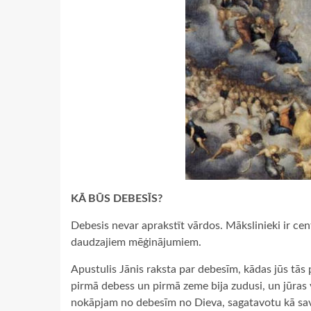
KĀ BŪS DEBESĪS?
Debesis nevar aprakstīt vārdos. Mākslinieki ir cent
daudzajiem mēģinājumiem.
Apustulis Jānis raksta par debesīm, kādas jūs tās 
pirmā debess un pirmā zeme bija zudusi, un jūras v
nokāpjam no debesīm no Dieva, sagatavotu kā sava