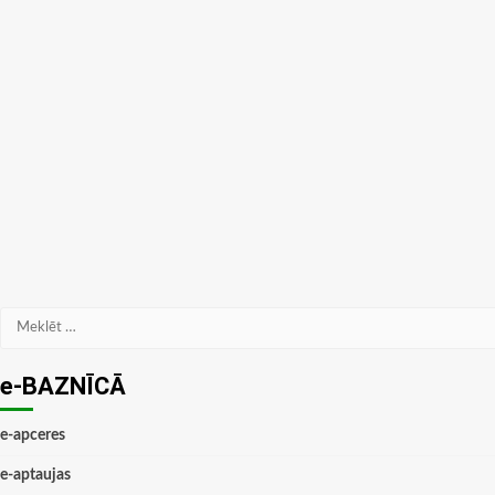
Meklēt:
e-BAZNĪCĀ
e-apceres
e-aptaujas