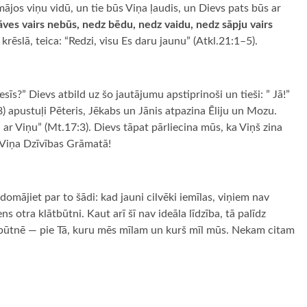
mājos viņu vidū, un tie būs Viņa ļaudis, un Dievs pats būs ar
āves vairs nebūs, nedz bēdu, nedz vaidu, nedz sāpju vairs
da krēslā, teica: “Redzi, visu Es daru jaunu” (Atkl.21:1–5).
esīs?” Dievs atbild uz šo jautājumu apstiprinoši un tieši: ” Jā!”
 apustuļi Pēteris, Jēkabs un Jānis atpazina Ēliju un Mozu.
 ar Viņu” (Mt.17:3). Dievs tāpat pārliecina mūs, ka Viņš zina
i Viņa Dzīvības Grāmatā!
omājiet par to šādi: kad jauni cilvēki iemīlas, viņiem nav
ns otra klātbūtni. Kaut arī šī nav ideāla līdzība, tā palīdz
būtnē — pie Tā, kuru mēs mīlam un kurš mīl mūs. Nekam citam