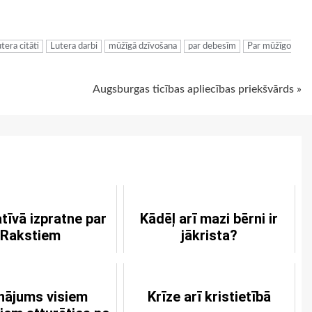
ugiem
tera citāti
Lutera darbi
mūžīgā dzīvošana
par debesīm
Par mūžīgo
Augsburgas ticības apliecības priekšvārds »
tīvā izpratne par
Kādēļ arī mazi bērni ir
Rakstiem
jākrista?
inājums visiem
Krīze arī kristietībā