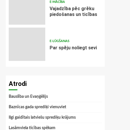
E-MĀCĪBA
Vajadzība pēc grēku
piedošanas un ticības
E-LŪGŠANAS
Par spēju noliegt sevi
Atrodi
Bauslība un Evaņģēlijs
Baznīcas gada sprediķi vienuviet
Ilgi gaidītais latviešu sprediķu krājums
Lasāmviela ticības spēkam