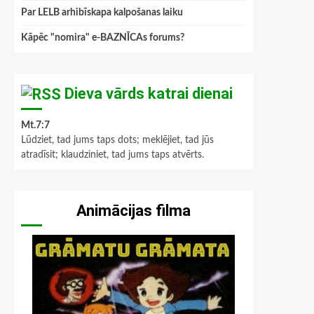
Par LELB arhibīskapa kalpošanas laiku
Kāpēc "nomira" e-BAZNĪCAs forums?
Dieva vārds katrai dienai
Mt.7:7
Lūdziet, tad jums taps dots; meklējiet, tad jūs
atradīsit; klaudziniet, tad jums taps atvērts.
Animācijas filma