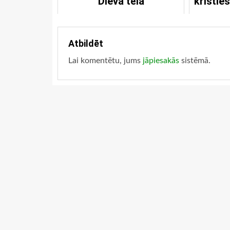
Dieva tēla
kristie
sa
d
Atbildēt
Lai komentētu, jums
jāpiesakās
sistēmā.