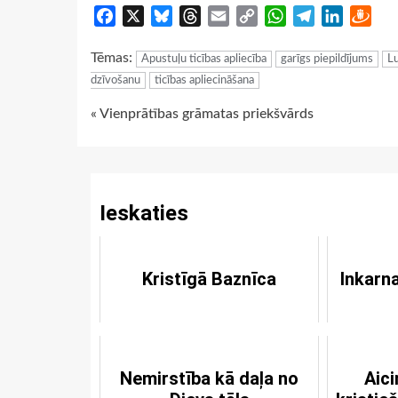
Facebook
X
Bluesky
Threads
Email
Copy
WhatsApp
Telegram
LinkedIn
Dra
Link
Tēmas:
Apustuļu ticības apliecība
garīgs piepildījums
Lu
dzīvošanu
ticības apliecināšana
Continue
« Vienprātības grāmatas priekšvārds
Reading
Ieskaties
Kristīgā Baznīca
Inkarna
Nemirstība kā daļa no
Aic