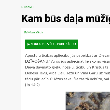
E-RAKSTI
Kam būs daļa mūžī
Dzīvības Vārds
▶ NOKLAUSIES ŠO E-PUBLIKĀCIJU
Apustuļu ticības apliecību jūs pabeidzat ar Dieva
DZĪVOŠANU
.” Ar šo jūs apliecināt lielāko no v
Dieva dāvināto grēku nožēlu, ticību un Kristus ta
Debesu Tēvu, Viņa Dēlu Jēzu un Viņa Garu uz mūžīgie
tādu pārliecību? Jēzus saka: “Ja tas tā nebūtu, vai
(Jņ.14:2)