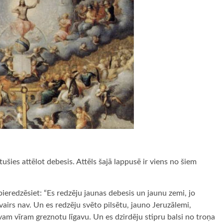
ušies attēlot debesis. Attēls šajā lappusē ir viens no šiem
pieredzēsiet: “Es redzēju jaunas debesis un jaunu zemi, jo
airs nav. Un es redzēju svēto pilsētu, jauno Jeruzālemi,
m vīram greznotu līgavu. Un es dzirdēju stipru balsi no troņa