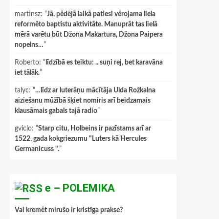
martinsz
: “
Jā, pēdējā laikā patiesi vērojama liela
reformēto baptistu aktivitāte. Manuprāt tas lielā
mērā varētu būt Džona Makartura, Džona Paipera
nopelns…
”
Roberto
: “
līdzībā es teiktu: .. suņi rej, bet karavāna
iet tālāk.
”
talyc
: “
…līdz ar luterāņu mācītāja Ulda Rožkalna
aiziešanu mūžībā šķiet nomiris arī beidzamais
klausāmais gabals tajā radio
”
gviclo
: “
Starp citu, Holbeins ir pazīstams arī ar
1522. gada kokgriezumu "Luters kā Hercules
Germanicuss ".
”
e – POLEMIKA
Vai kremēt mirušo ir kristīga prakse?