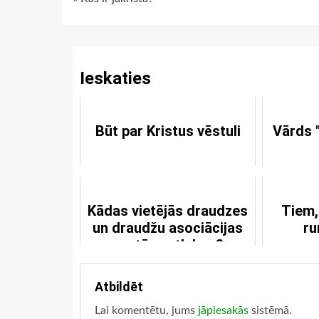
Continue
Reading
Ieskaties
Būt par Kristus vēstuli
Vārds 
Kādas vietējās draudzes
Tiem,
un draudžu asociācijas
ru
pastāv patlaban?
Atbildēt
Lai komentētu, jums
jāpiesakās
sistēmā.