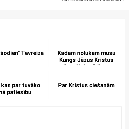
"šodien" Tēvreizē
Kādam nolūkam mūsu
Kungs Jēzus Kristus
lieto Vakarēdiena
atribūtus?
 kas par tuvāko
Par Kristus ciešanām
nā patiesību