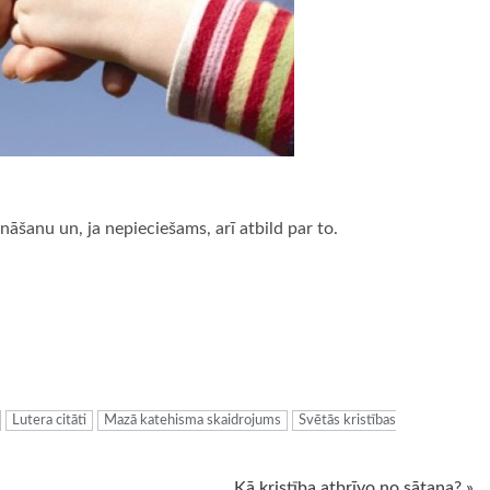
ināšanu un, ja nepieciešams, arī atbild par to.
ugiem
Lutera citāti
Mazā katehisma skaidrojums
Svētās kristības
Kā kristība atbrīvo no sātana? »