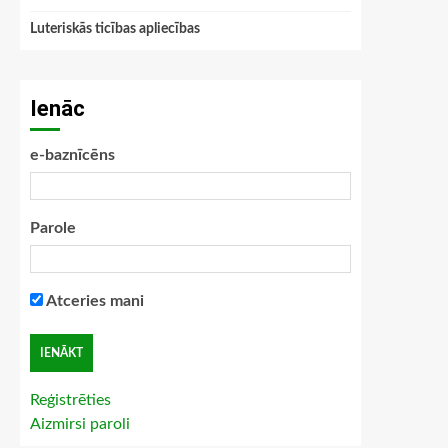
Luteriskās ticības apliecības
Ienāc
e-baznīcēns
Parole
Atceries mani
Reģistrēties
Aizmirsi paroli