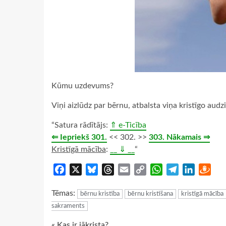
Kūmu uzdevums?
Viņi aizlūdz par bērnu, atbalsta viņa kristīgo audz
“Satura rādītājs:
⇑ e-Ticība
⇐ Iepriekš 301.
<< 302. >>
303. Nākamais ⇒
Kristīgā mācība
:
__ ⇓ __
“
Facebook
X
Bluesky
Threads
Email
Copy
WhatsApp
Telegram
LinkedIn
Dra
Link
Tēmas:
bērnu kristība
bērnu kristīšana
kristīgā mācība
sakraments
« Kas ir jākrista?