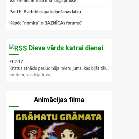
Vai kremēt mirušo ir kristīga prakse?
Par LELB arhibīskapa kalpošanas laiku
Kāpēc "nomira" e-BAZNĪCAs forums?
Dieva vārds katrai dienai
Ef.2:17
Kristus atnācis pasludināja mieru jums, kas bijāt tālu,
un tiem, kas bija tuvu,
Animācijas filma