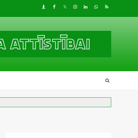
Draugiem
Facebook
Twitter
Instagram
LinkedIn
whatsapp
RSS