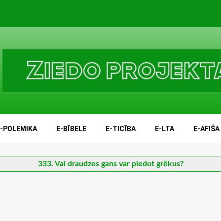
E-POLEMIKA
E-BĪBELE
E-TICĪBA
E-LTA
E-AFIŠA
333. Vai draudzes gans var piedot grēkus?