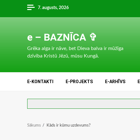
Skip
7. augusts, 2026
to
content
e – BAZNĪCA ✞
Grēka alga ir nāve, bet Dieva balva ir mūžīga
dzīvība Kristū Jēzū, mūsu Kungā.
E-KONTAKTI
E-PROJEKTS
E-ARHĪVS
Sākums
Kāds ir kūmu uzdevums?