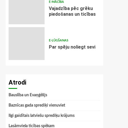
E-MĀCĪBA
Vajadzība pēc grēku
piedošanas un ticības
E-LŪGŠANAS
Par spēju noliegt sevi
Atrodi
Bauslība un Evaņģēlijs
Baznīcas gada sprediķi vienuviet
Ilgi gaidītais latviešu sprediķu krājums
Lasāmviela ticības spēkam