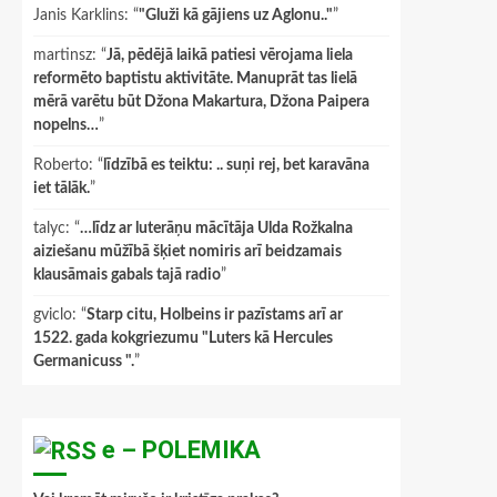
Janis Karklins
: “
"Gluži kā gājiens uz Aglonu.."
”
martinsz
: “
Jā, pēdējā laikā patiesi vērojama liela
reformēto baptistu aktivitāte. Manuprāt tas lielā
mērā varētu būt Džona Makartura, Džona Paipera
nopelns…
”
Roberto
: “
līdzībā es teiktu: .. suņi rej, bet karavāna
iet tālāk.
”
talyc
: “
…līdz ar luterāņu mācītāja Ulda Rožkalna
aiziešanu mūžībā šķiet nomiris arī beidzamais
klausāmais gabals tajā radio
”
gviclo
: “
Starp citu, Holbeins ir pazīstams arī ar
1522. gada kokgriezumu "Luters kā Hercules
Germanicuss ".
”
e – POLEMIKA