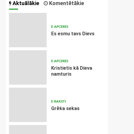
Aktuālākie
Komentētākie
E-APCERES
Es esmu tavs Dievs
E-APCERES
Kristietis kā Dieva
namturis
E-RAKSTI
Grēka sekas