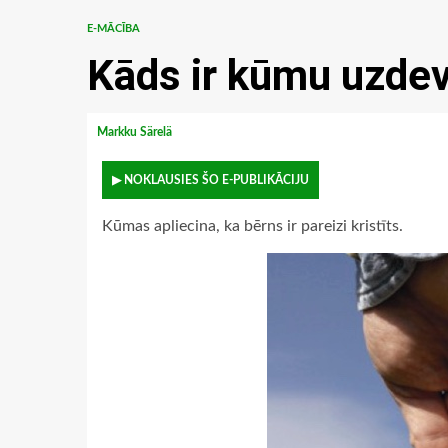
E-MĀCĪBA
Kāds ir kūmu uzde
Markku Särelä
▶ NOKLAUSIES ŠO E-PUBLIKĀCIJU
Kūmas apliecina, ka bērns ir pareizi kristīts.