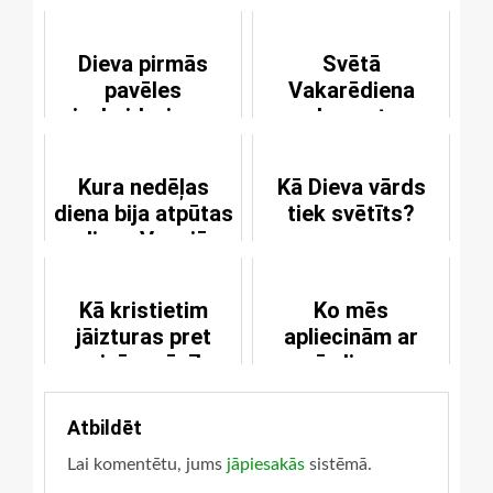
Dieva pirmās
Svētā
pavēles
Vakarēdiena
izskaidrojums
elementu
substancionāla
pārvēršanās
Kura nedēļas
Kā Dieva vārds
diena bija atpūtas
tiek svētīts?
diena Vecajā
Derībā?
Kā kristietim
Ko mēs
jāizturas pret
apliecinām ar
pareizās mācības
vārdiem -
Baznīcām?
Visvarenais
Radītājs?
Atbildēt
Lai komentētu, jums
jāpiesakās
sistēmā.