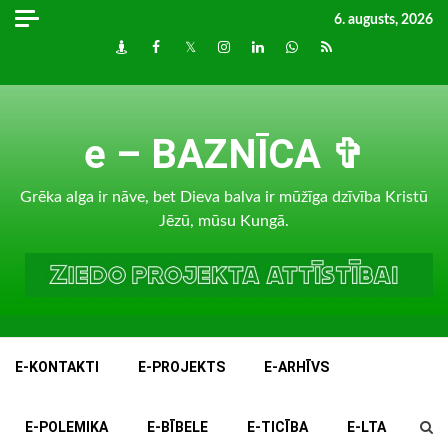
Skip
6. augusts, 2026
to
Draugiem
Facebook
Twitter
Instagram
LinkedIn
whatsapp
RSS
content
e – BAZNĪCA ✞
Grēka alga ir nāve, bet Dieva balva ir mūžīga dzīvība Kristū
Jēzū, mūsu Kungā.
E-KONTAKTI
E-PROJEKTS
E-ARHĪVS
E-POLEMIKA
E-BĪBELE
E-TICĪBA
E-LTA