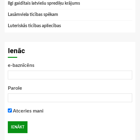
Ilgi gaidītais latviešu sprediķu krājums
Lasāmviela ticības spēkam
Luteriskās ticības apliecības
Ienāc
e-baznīcēns
Parole
Atceries mani