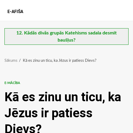
E-AFIŠA
12. Kādās divās grupās Katehisms sadala desmit
baušļus?
Sākums
Kā es zinu un ticu, ka Jēzus ir patiess Dievs?
E-MĀCĪBA
Kā es zinu un ticu, ka
Jēzus ir patiess
Dievs?