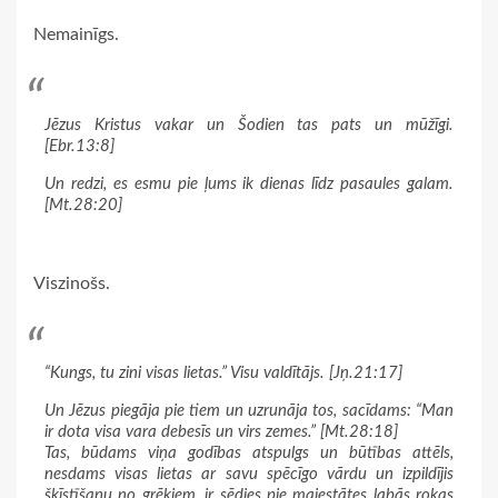
Nemainīgs.
Jēzus Kristus vakar un Šodien tas pats un mūžīgi.
[Ebr.13:8]
Un redzi, es esmu pie ļums ik dienas līdz pasaules galam.
[Mt.28:20]
Viszinošs.
“Kungs, tu zini visas lietas.” Visu valdītājs. [Jņ.21:17]
Un Jēzus piegāja pie tiem un uzrunāja tos, sacīdams: “Man
ir dota visa vara debesīs un virs zemes.” [Mt.28:18]
Tas, būdams viņa godības atspulgs un būtības attēls,
nesdams visas lietas ar savu spēcīgo vārdu un izpildījis
šķīstīšanu no grēkiem, ir sēdies pie majestātes labās rokas