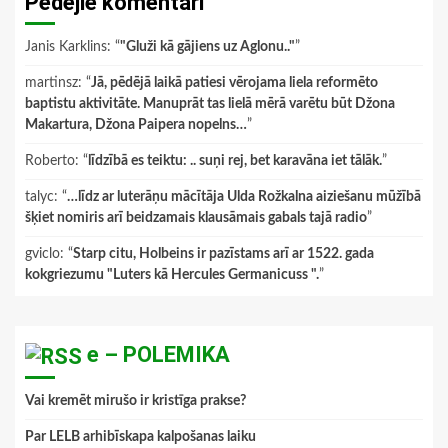
Pēdējie komentāri
Janis Karklins
: “
"Gluži kā gājiens uz Aglonu.."
”
martinsz
: “
Jā, pēdējā laikā patiesi vērojama liela reformēto
baptistu aktivitāte. Manuprāt tas lielā mērā varētu būt Džona
Makartura, Džona Paipera nopelns…
”
Roberto
: “
līdzībā es teiktu: .. suņi rej, bet karavāna iet tālāk.
”
talyc
: “
…līdz ar luterāņu mācītāja Ulda Rožkalna aiziešanu mūžībā
šķiet nomiris arī beidzamais klausāmais gabals tajā radio
”
gviclo
: “
Starp citu, Holbeins ir pazīstams arī ar 1522. gada
kokgriezumu "Luters kā Hercules Germanicuss ".
”
e – POLEMIKA
Vai kremēt mirušo ir kristīga prakse?
Par LELB arhibīskapa kalpošanas laiku