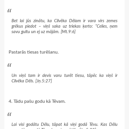
Bet lai jūs zinātu, ka Cilvēka Dēlam ir vara virs zemes
grēkus piedot – viņš saka uz triekas ķerto: “Celies, ņem
savu gultu un ej uz mājām. [Mt.9:6]
Pastarās tiesas turēšanu.
Un viņš tam ir devis varu turēt tiesu, tāpēc ka viņš ir
Cilvēka Dēls. [Jņ.5:27]
4. Tādu pašu godu kā Tēvam.
Lai visi godātu Dēlu, tāpat kā viņi godā Tēvu. Kas Dēlu