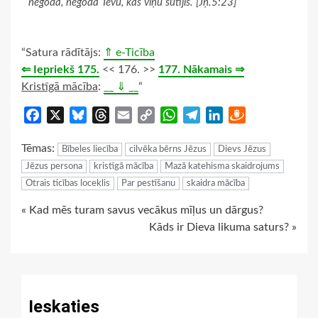
negodā, negodā Tēvu, kas viņu sūtījis. [Jņ.5:23]
“Satura rādītājs:
⇑ e-Ticība
⇐ Iepriekš 175.
<< 176. >>
177. Nākamais ⇒
Kristīgā mācība
:
__ ⇓ __
“
Facebook
X
Bluesky
Threads
Email
Copy
WhatsApp
Telegram
LinkedIn
Draugiem
Link
Tēmas:
Bībeles liecība
cilvēka bērns Jēzus
Dievs Jēzus
Jēzus persona
kristīgā mācība
Mazā katehisma skaidrojums
Otrais ticības loceklis
Par pestīšanu
skaidra mācība
Continue
« Kad mēs turam savus vecākus mīļus un dārgus?
Kāds ir Dieva likuma saturs? »
Reading
Ieskaties