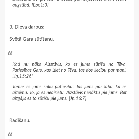
augstībā. [Ebr.1:3]
3. Dieva darbus:
Svētā Gara sūtīšanu.
Kad nu nāks Aizstāvis, ko es jums sūtīšu no Tēva,
Patiesības Gars, kas iziet no Tēva, tas dos liecību par mani.
[Jņ.15:26]
Tomēr es jums saku patiesību: Tas jums par labu, ka es
aizeimu. Jo, ja es neaizietu. Aizstāvis nenāktu pie jums. Bet
aizgājis es to sūtīšu pie jums. [Jņ.16:7]
Radīšanu.