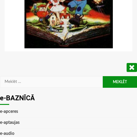
Meklēt:
e-BAZNĪCĀ
e-apceres
e-aptaujas
e-audio