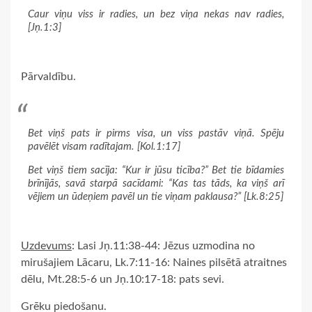
Caur viņu viss ir radies, un bez viņa nekas nav radies,
[Jņ.1:3]
Pārvaldību.
Bet viņš pats ir pirms visa, un viss pastāv viņā. Spēju
pavēlēt visam radītajam. [Kol.1:17]
Bet viņš tiem sacīja: “Kur ir jūsu ticība?” Bet tie bīdamies
brīnījās, savā starpā sacīdami: “Kas tas tāds, ka viņš arī
vējiem un ūdeņiem pavēl un tie viņam paklausa?” [Lk.8:25]
Uzdevums
: Lasi Jņ.11:38-44: Jēzus uzmodina no
mirušajiem Lācaru, Lk.7:11-16: Naines pilsētā atraitnes
dēlu, Mt.28:5-6 un Jņ.10:17-18: pats sevi.
Grēku piedošanu.