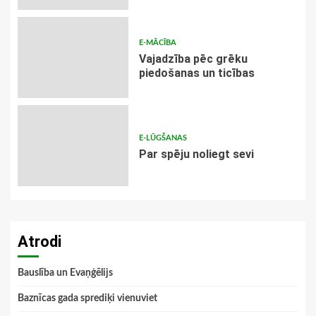
E-MĀCĪBA
Vajadzība pēc grēku
piedošanas un ticības
E-LŪGŠANAS
Par spēju noliegt sevi
Atrodi
Bauslība un Evaņģēlijs
Baznīcas gada sprediķi vienuviet