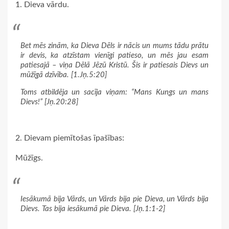
1. Dieva vārdu.
Bet mēs zinām, ka Dieva Dēls ir nācis un mums tādu prātu
ir devis, ka atzīstam vienīgi patieso, un mēs jau esam
patiesajā – viņa Dēlā Jēzū Kristū. Šis ir patiesais Dievs un
mūžīgā dzīvība. [1.Jņ.5:20]
Toms atbildēja un sacīja viņam: “Mans Kungs un mans
Dievs!” [Jņ.20:28]
2. Dievam piemītošas īpašības:
Mūžīgs.
Iesākumā bija Vārds, un Vārds bija pie Dieva, un Vārds bija
Dievs. Tas bija iesākumā pie Dieva. [Jņ.1:1-2]