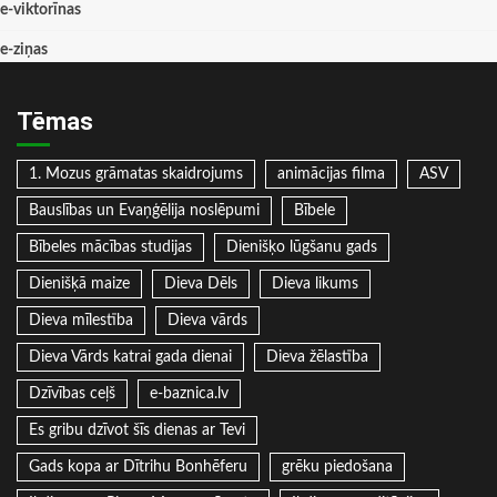
e-viktorīnas
e-ziņas
Tēmas
1. Mozus grāmatas skaidrojums
animācijas filma
ASV
Bauslības un Evaņģēlija noslēpumi
Bībele
Bībeles mācības studijas
Dienišķo lūgšanu gads
Dienišķā maize
Dieva Dēls
Dieva likums
Dieva mīlestība
Dieva vārds
Dieva Vārds katrai gada dienai
Dieva žēlastība
Dzīvības ceļš
e-baznica.lv
Es gribu dzīvot šīs dienas ar Tevi
Gads kopa ar Dītrihu Bonhēferu
grēku piedošana