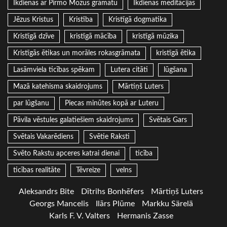
Ikdienas ar Pirmo Mozus grāmatu
Ikdienas meditācijas
Jēzus Kristus
Kristība
Kristīgā dogmatika
Kristīgā dzīve
kristīgā mācība
kristīgā mūzika
Kristīgās ētikas un morāles rokasgrāmata
kristīgā ētika
Lasāmviela ticības spēkam
Lutera citāti
lūgšana
Mazā katehisma skaidrojums
Mārtiņš Luters
par lūgšanu
Piecas minūtes kopā ar Luteru
Pāvila vēstules galatiešiem skaidrojums
Svētais Gars
Svētais Vakarēdiens
Svētie Raksti
Svēto Rakstu apceres katrai dienai
ticība
ticības realitāte
Tēvreize
velns
Aleksandrs Bite
Dītrihs Bonhēfers
Mārtiņš Luters
Georgs Mancelis
Ilārs Plūme
Markku Särelä
Karls F. V. Valters
Hermanis Zasse