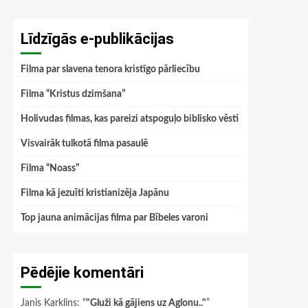
Līdzīgās e-publikācijas
Filma par slavena tenora kristīgo pārliecību
Filma “Kristus dzimšana”
Holivudas filmas, kas pareizi atspoguļo biblisko vēsti
Visvairāk tulkotā filma pasaulē
Filma “Noass”
Filma kā jezuīti kristianizēja Japānu
Top jauna animācijas filma par Bībeles varoni
Pēdējie komentāri
Janis Karklins
: “
"Gluži kā gājiens uz Aglonu.."
”