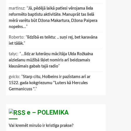
martinsz
: “
Jā, pēdējā laikā patiesi vērojama liela
reformēto baptistu aktivitāte. Manuprāt tas lielā
mērā varētu būt Džona Makartura, Džona Paipera
nopelns…
”
Roberto
: “
līdzībā es teiktu: .. suņi rej, bet karavāna
iet tālāk.
”
talyc
: “
…līdz ar luterāņu mācītāja Ulda Rožkalna
aiziešanu mūžībā šķiet nomiris arī beidzamais
klausāmais gabals tajā radio
”
gviclo
: “
Starp citu, Holbeins ir pazīstams arī ar
1522. gada kokgriezumu "Luters kā Hercules
Germanicuss ".
”
e – POLEMIKA
Vai kremēt mirušo ir kristīga prakse?