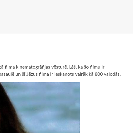
tā filma kinematogrāfijas vēsturē. Lēš, ka šo filmu ir
 pasaulē un šī Jēzus filma ir ieskaņots vairāk kā 800 valodās.