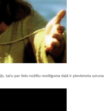
js, taču par lielu nožēlu noslēguma daļā ir pievienota uzruna