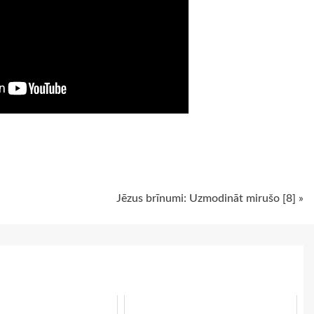
ugiem
Jēzus brīnumi: Uzmodināt mirušo [8] »