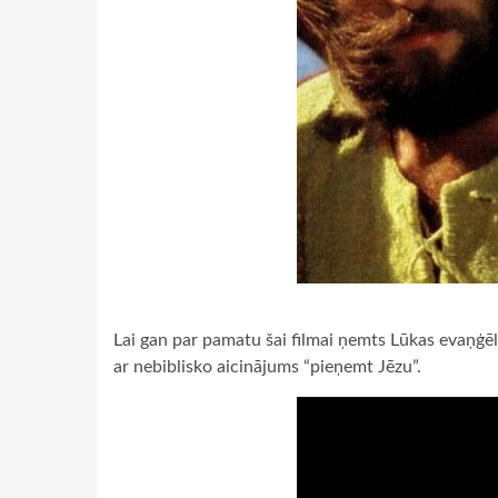
Lai gan par pamatu šai filmai ņemts Lūkas evaņģēli
ar nebiblisko aicinājums “pieņemt Jēzu”.