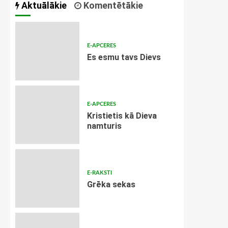
Aktuālākie
Komentētākie
E-APCERES
Es esmu tavs Dievs
E-APCERES
Kristietis kā Dieva
namturis
E-RAKSTI
Grēka sekas