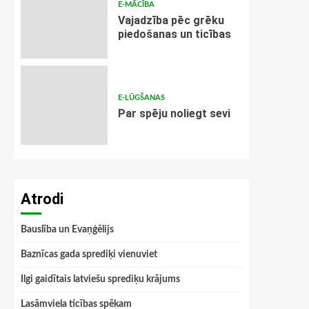
E-MĀCĪBA
Vajadzība pēc grēku
piedošanas un ticības
E-LŪGŠANAS
Par spēju noliegt sevi
Atrodi
Bauslība un Evaņģēlijs
Baznīcas gada sprediķi vienuviet
Ilgi gaidītais latviešu sprediķu krājums
Lasāmviela ticības spēkam