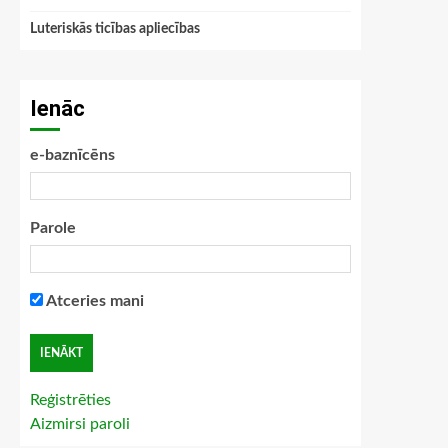
Luteriskās ticības apliecības
Ienāc
e-baznīcēns
Parole
Atceries mani
Reģistrēties
Aizmirsi paroli