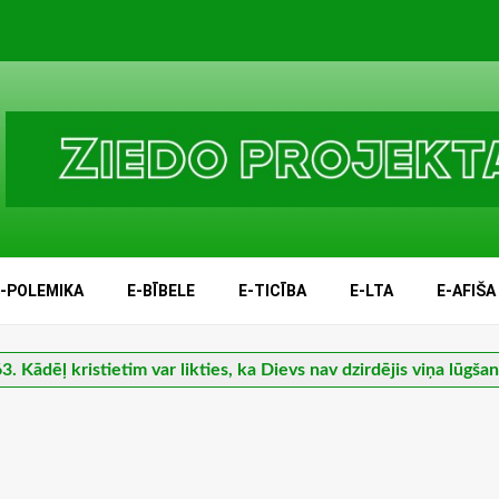
E-POLEMIKA
E-BĪBELE
E-TICĪBA
E-LTA
E-AFIŠA
3. Kādēļ kristietim var likties, ka Dievs nav dzirdējis viņa lūgša