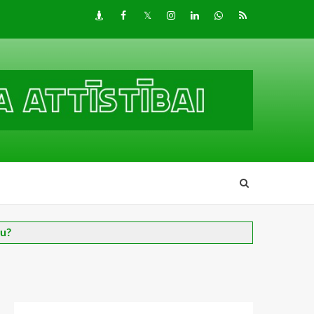
Draugiem
Facebook
Twitter
Instagram
LinkedIn
whatsapp
RSS
nu?