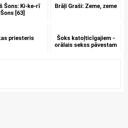
š Šons: Ki-ke-rī
Brāļi Graši: Zeme, zeme
Šons [63]
as priesteris
Šoks katoļticīgajiem -
orālais sekss pāvestam