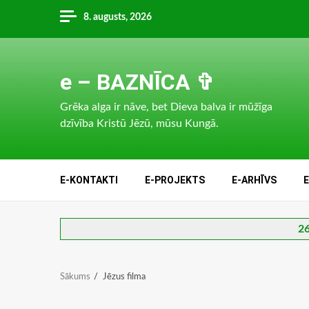
Skip
8. augusts, 2026
to
content
e – BAZNĪCA ✞
Grēka alga ir nāve, bet Dieva balva ir mūžīga
dzīvība Kristū Jēzū, mūsu Kungā.
E-KONTAKTI
E-PROJEKTS
E-ARHĪVS
26
Sākums
Jēzus filma