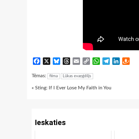
Facebook
X
Bluesky
Threads
Email
Copy
WhatsApp
Telegram
LinkedIn
Dra
Link
Tēmas:
filma
Lūkas evaņģēlijs
Continue
« Sting: If I Ever Lose My Faith in You
Reading
Ieskaties