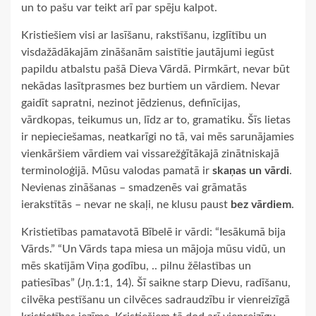
un to pašu var teikt arī par spēju kalpot.
Kristiešiem visi ar lasīšanu, rakstīšanu, izglītību un
visdažādākajām zināšanām saistītie jautājumi iegūst
papildu atbalstu pašā Dieva Vārdā. Pirmkārt, nevar būt
nekādas lasītprasmes bez burtiem un vārdiem. Nevar
gaidīt sapratni, nezinot jēdzienus, definīcijas,
vārdkopas, teikumus un, līdz ar to, gramatiku. Šīs lietas
ir nepieciešamas, neatkarīgi no tā, vai mēs sarunājamies
vienkāršiem vārdiem vai vissarežģītākajā zinātniskajā
terminoloģijā. Mūsu valodas pamatā ir
skaņas un vārdi
.
Nevienas zināšanas – smadzenēs vai grāmatās
ierakstītās – nevar ne skaļi, ne klusu paust
bez vārdiem
.
Kristietības pamatavotā Bībelē ir vārdi: “Iesākumā bija
Vārds.” “Un Vārds tapa miesa un mājoja mūsu vidū, un
mēs skatījām Viņa godību, .. pilnu žēlastības un
patiesības” (Jņ.1:1, 14). Šī saikne starp Dievu, radīšanu,
cilvēka pestīšanu un cilvēces sadraudzību ir vienreizīgā