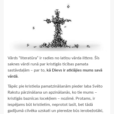
Vārds “literatūra” ir radies no latīņu vārda
littera
. Šīs
saknes vārdi runā par kristīgās ticības pamata
sastāvdaļām – par to,
kā Dievs ir atklājies mums savā
vārdā
.
Tāpēc pie kristieša pamatzināšanām pieder laba Svēto
Rakstu pārzināšana un apzināšanās, ko tie mums –
kristīgās baznīcas locekļiem – nozīmē. Protams, ir
iespējams būt kristietim, neprotot lasīt, bet tādā
gadījumā cilvēka uzskati un pieredze būs ierobežotāki,