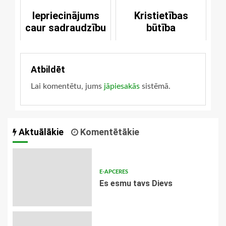
Iepriecinājums
Kristietības
caur sadraudzību
būtība
Atbildēt
Lai komentētu, jums
jāpiesakās
sistēmā.
Aktuālākie
Komentētākie
E-APCERES
Es esmu tavs Dievs