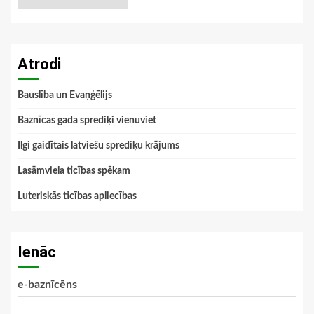
Atrodi
Bauslība un Evaņģēlijs
Baznīcas gada sprediķi vienuviet
Ilgi gaidītais latviešu sprediķu krājums
Lasāmviela ticības spēkam
Luteriskās ticības apliecības
Ienāc
e-baznīcēns