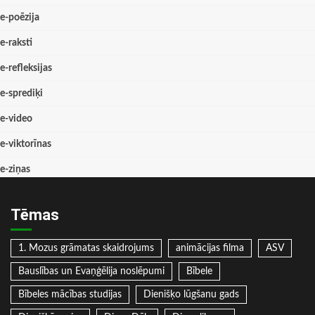
e-poēzija
e-raksti
e-refleksijas
e-sprediķi
e-video
e-viktorīnas
e-ziņas
Tēmas
1. Mozus grāmatas skaidrojums
animācijas filma
ASV
Bauslības un Evaņģēlija noslēpumi
Bībele
Bībeles mācības studijas
Dienišķo lūgšanu gads