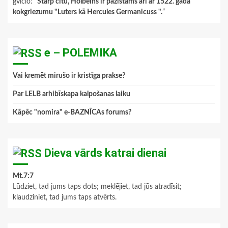
gviclo
: “
Starp citu, Holbeins ir pazīstams arī ar 1522. gada
kokgriezumu "Luters kā Hercules Germanicuss ".
”
e – POLEMIKA
Vai kremēt mirušo ir kristīga prakse?
Par LELB arhibīskapa kalpošanas laiku
Kāpēc "nomira" e-BAZNĪCAs forums?
Dieva vārds katrai dienai
Mt.7:7
Lūdziet, tad jums taps dots; meklējiet, tad jūs atradīsit;
klaudziniet, tad jums taps atvērts.