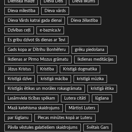
Dienišķā maize
Dieva Dēls
Dieva likums
Dieva mīlestība
Dieva vārds
Dieva Vārds katrai gada dienai
Dieva žēlastība
Dzīvības ceļš
e-baznica.lv
Es gribu dzīvot šīs dienas ar Tevi
Gads kopa ar Dītrihu Bonhēferu
grēku piedošana
Ikdienas ar Pirmo Mozus grāmatu
Ikdienas meditācijas
Jēzus Kristus
Kristība
Kristīgā dogmatika
Kristīgā dzīve
kristīgā mācība
kristīgā mūzika
Kristīgās ētikas un morāles rokasgrāmata
kristīgā ētika
Lasāmviela ticības spēkam
Lutera citāti
lūgšana
Mazā katehisma skaidrojums
Mārtiņš Luters
par lūgšanu
Piecas minūtes kopā ar Luteru
Pāvila vēstules galatiešiem skaidrojums
Svētais Gars