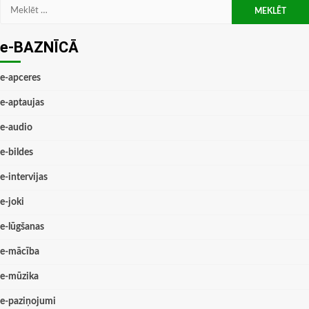
Meklēt:
e-BAZNĪCĀ
e-apceres
e-aptaujas
e-audio
e-bildes
e-intervijas
e-joki
e-lūgšanas
e-mācība
e-mūzika
e-paziņojumi