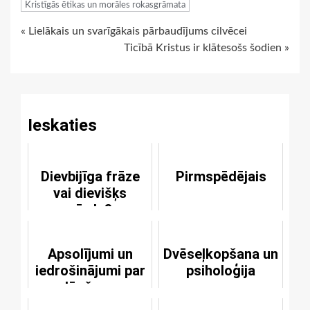
Kristīgās ētikas un morāles rokasgrāmata
Continue
« Lielākais un svarīgākais pārbaudījums cilvēcei
Ticībā Kristus ir klātesošs šodien »
Reading
Ieskaties
Dievbijīga frāze
Pirmspēdējais
vai dievišķs
vārds?
Apsolījumi un
Dvēseļkopšana un
iedrošinājumi par
psiholoģija
lūgšanu
paklausīšanu