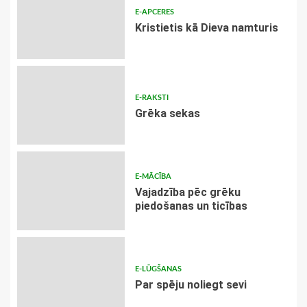
E-APCERES
Kristietis kā Dieva namturis
E-RAKSTI
Grēka sekas
E-MĀCĪBA
Vajadzība pēc grēku
piedošanas un ticības
E-LŪGŠANAS
Par spēju noliegt sevi