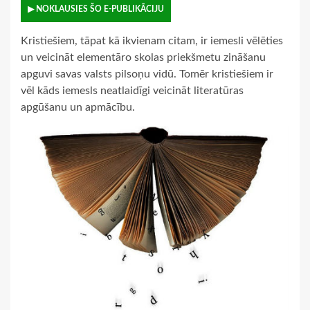
▶ NOKLAUSIES ŠO E-PUBLIKĀCIJU
Kristiešiem, tāpat kā ikvienam citam, ir iemesli vēlēties
un veicināt elementāro skolas priekšmetu zināšanu
apguvi savas valsts pilsoņu vidū. Tomēr kristiešiem ir
vēl kāds iemesls neatlaidīgi veicināt literatūras
apgūšanu un apmācību.