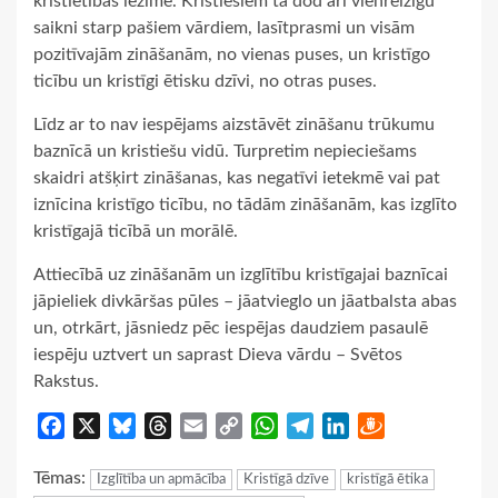
kristietības iezīme. Kristiešiem tā dod arī vienreizīgu
saikni starp pašiem vārdiem, lasītprasmi un visām
pozitīvajām zināšanām, no vienas puses, un kristīgo
ticību un kristīgi ētisku dzīvi, no otras puses.
Līdz ar to nav iespējams aizstāvēt zināšanu trūkumu
baznīcā un kristiešu vidū. Turpretim nepieciešams
skaidri atšķirt zināšanas, kas negatīvi ietekmē vai pat
iznīcina kristīgo ticību, no tādām zināšanām, kas izglīto
kristīgajā ticībā un morālē.
Attiecībā uz zināšanām un izglītību kristīgajai baznīcai
jāpieliek divkāršas pūles – jāatvieglo un jāatbalsta abas
un, otrkārt, jāsniedz pēc iespējas daudziem pasaulē
iespēju uztvert un saprast Dieva vārdu – Svētos
Rakstus.
Facebook
X
Bluesky
Threads
Email
Copy
WhatsApp
Telegram
LinkedIn
Draugiem
Link
Tēmas:
Izglītība un apmācība
Kristīgā dzīve
kristīgā ētika