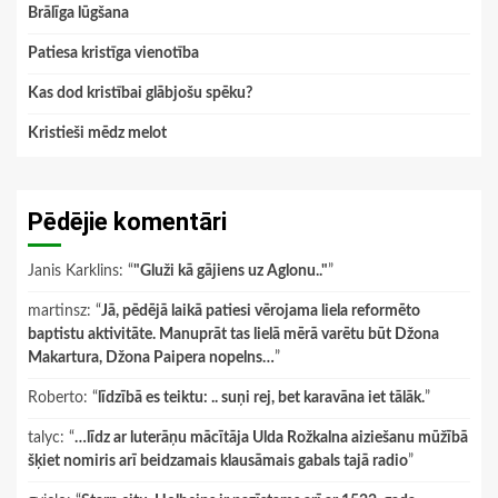
Brālīga lūgšana
Patiesa kristīga vienotība
Kas dod kristībai glābjošu spēku?
Kristieši mēdz melot
Pēdējie komentāri
Janis Karklins
: “
"Gluži kā gājiens uz Aglonu.."
”
martinsz
: “
Jā, pēdējā laikā patiesi vērojama liela reformēto
baptistu aktivitāte. Manuprāt tas lielā mērā varētu būt Džona
Makartura, Džona Paipera nopelns…
”
Roberto
: “
līdzībā es teiktu: .. suņi rej, bet karavāna iet tālāk.
”
talyc
: “
…līdz ar luterāņu mācītāja Ulda Rožkalna aiziešanu mūžībā
šķiet nomiris arī beidzamais klausāmais gabals tajā radio
”