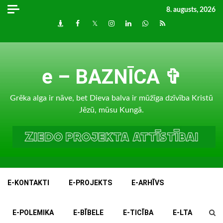
Skip
8. augusts, 2026
to
Draugiem
Facebook
Twitter
Instagram
LinkedIn
whatsapp
RSS
content
e – BAZNĪCA ✞
Grēka alga ir nāve, bet Dieva balva ir mūžīga dzīvība Kristū
Jēzū, mūsu Kungā.
E-KONTAKTI
E-PROJEKTS
E-ARHĪVS
E-POLEMIKA
E-BĪBELE
E-TICĪBA
E-LTA