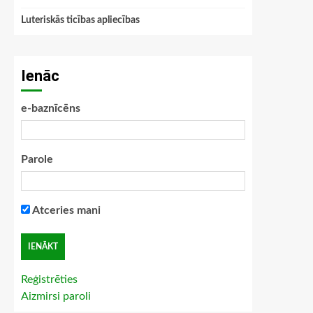
Luteriskās ticības apliecības
Ienāc
e-baznīcēns
Parole
Atceries mani
Reģistrēties
Aizmirsi paroli