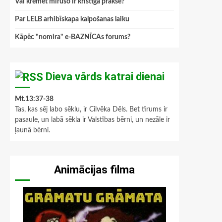
Vai kremēt mirušo ir kristīga prakse?
Par LELB arhibīskapa kalpošanas laiku
Kāpēc "nomira" e-BAZNĪCAs forums?
Dieva vārds katrai dienai
Mt.13:37-38
Tas, kas sēj labo sēklu, ir Cilvēka Dēls. Bet tīrums ir
pasaule, un labā sēkla ir Valstības bērni, un nezāle ir
ļaunā bērni.
Animācijas filma