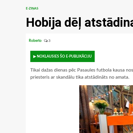
E-ZIŅAS
Hobija dēļ atstādi
Roberto
3
▶ NOKLAUSIES ŠO E-PUBLIKĀCIJU
Tikai dažas dienas pēc Pasaules futbola kausa no
priesteris ar skandālu tika atstādināts no amata.