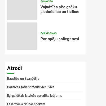
E-MĀCĪBA
Vajadzība pēc grēku
piedošanas un ticības
E-LŪGŠANAS
Par spēju noliegt sevi
Atrodi
Bauslība un Evaņģēlijs
Baznīcas gada sprediķi vienuviet
Ilgi gaidītais latviešu sprediķu krājums
Lasāmviela ticības spēkam