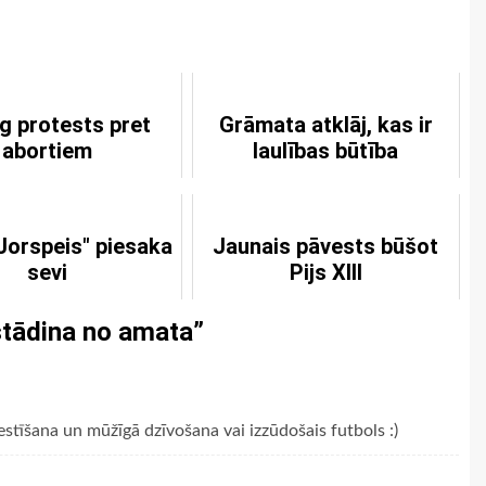
g protests pret
Grāmata atklāj, kas ir
abortiem
laulības būtība
Jorspeis" piesaka
Jaunais pāvests būšot
sevi
Pijs XIII
stādina no amata
”
stīšana un mūžīgā dzīvošana vai izzūdošais futbols :)