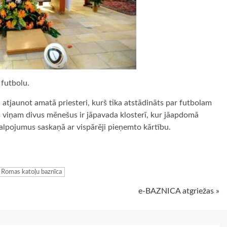
r futbolu.
atjaunot amatā priesteri, kurš tika atstādināts par futbolam
s viņam divus mēnešus ir jāpavada klosterī, kur jāapdomā
lpojumus saskaņā ar vispārēji pieņemto kārtību.
ugiem
Romas katoļu baznīca
e-BAZNICA atgriežas »