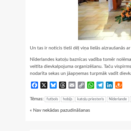
Un tas ir noticis tieši dēļ viņa lielās aizraušanās a
Nīderlandes katoļu baznīcas vadība tomēr nolēma 
veltīta dievkalpojuma organizēšanu. Taču vispirm
nodarīta sekas un jāapņemas turpmāk vadīt dievka
Facebook
X
Bluesky
Threads
Email
Copy
WhatsApp
Telegram
LinkedIn
Dra
Link
Tēmas:
futbols
hobijs
katoļu priesteris
Nīderlande
Continue
« Nav nekādas pazudināšanas
Reading