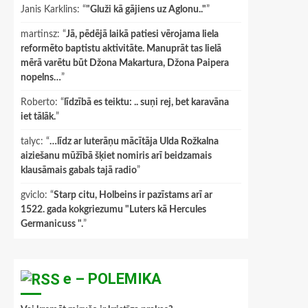
Janis Karklins
: “
"Gluži kā gājiens uz Aglonu.."
”
martinsz
: “
Jā, pēdējā laikā patiesi vērojama liela
reformēto baptistu aktivitāte. Manuprāt tas lielā
mērā varētu būt Džona Makartura, Džona Paipera
nopelns…
”
Roberto
: “
līdzībā es teiktu: .. suņi rej, bet karavāna
iet tālāk.
”
talyc
: “
…līdz ar luterāņu mācītāja Ulda Rožkalna
aiziešanu mūžībā šķiet nomiris arī beidzamais
klausāmais gabals tajā radio
”
gviclo
: “
Starp citu, Holbeins ir pazīstams arī ar
1522. gada kokgriezumu "Luters kā Hercules
Germanicuss ".
”
e – POLEMIKA