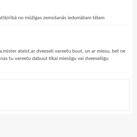
 atšķirībā no mūžīgas zemošanās iedomātam tēlam
mister ateist,ar dveeseli vareetu buut, un ar miesu, bet ne
nas tu vareetu dabuut tikai miesiigu vai dveeseliigu