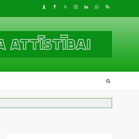
Draugiem
Facebook
Twitter
Instagram
LinkedIn
whatsapp
RSS