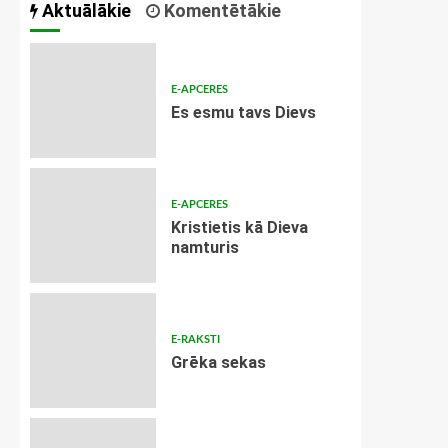
Aktuālākie
Komentētākie
E-APCERES
Es esmu tavs Dievs
E-APCERES
Kristietis kā Dieva
namturis
E-RAKSTI
Grēka sekas