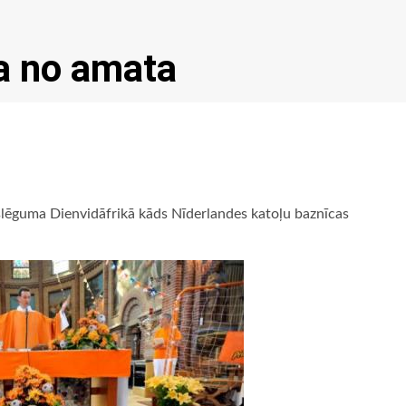
na no amata
slēguma Dienvidāfrikā kāds Nīderlandes katoļu baznīcas