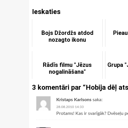
Ieskaties
Bojs Džordžs atdod
Pieau
nozagto ikonu
Rādīs filmu "Jēzus
Grupa "
nogalināšana"
3 komentāri par “
Hobija dēļ at
Kristaps Karlsons
saka:
28.08.2010 14:33
Protams! Kas ir svarīgāk? Dvēseļu pe