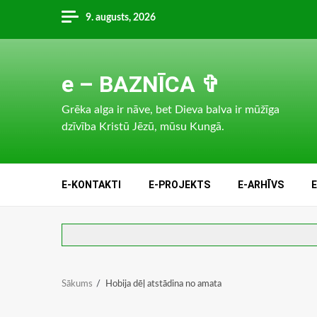
Skip
9. augusts, 2026
to
content
e – BAZNĪCA ✞
Grēka alga ir nāve, bet Dieva balva ir mūžīga
dzīvība Kristū Jēzū, mūsu Kungā.
E-KONTAKTI
E-PROJEKTS
E-ARHĪVS
Sākums
Hobija dēļ atstādina no amata