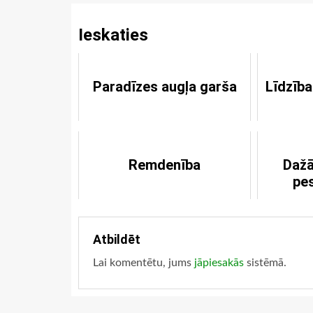
Ieskaties
Paradīzes augļa garša
Līdzība
Remdenība
Dažā
pe
Atbildēt
Lai komentētu, jums
jāpiesakās
sistēmā.