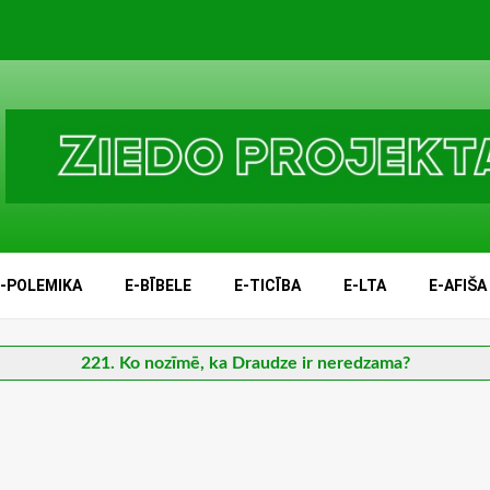
E-POLEMIKA
E-BĪBELE
E-TICĪBA
E-LTA
E-AFIŠA
221. Ko nozīmē, ka Draudze ir neredzama?