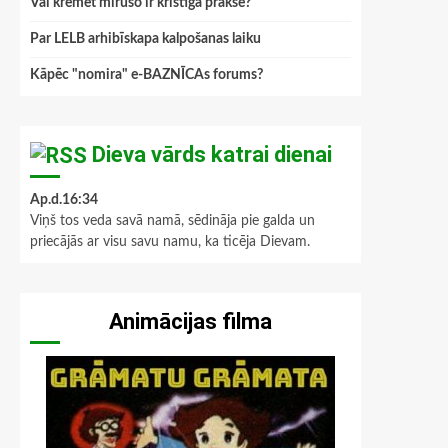
Vai kremēt mirušo ir kristīga prakse?
Par LELB arhibīskapa kalpošanas laiku
Kāpēc "nomira" e-BAZNĪCAs forums?
Dieva vārds katrai dienai
Ap.d.16:34
Viņš tos veda savā namā, sēdināja pie galda un
priecājās ar visu savu namu, ka ticēja Dievam.
Animācijas filma