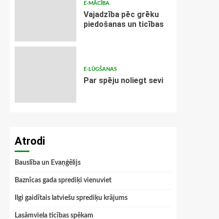
E-MĀCĪBA
Vajadzība pēc grēku
piedošanas un ticības
E-LŪGŠANAS
Par spēju noliegt sevi
Atrodi
Bauslība un Evaņģēlijs
Baznīcas gada sprediķi vienuviet
Ilgi gaidītais latviešu sprediķu krājums
Lasāmviela ticības spēkam