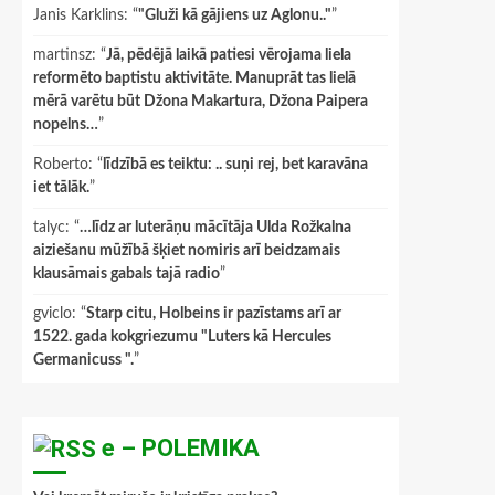
Janis Karklins
: “
"Gluži kā gājiens uz Aglonu.."
”
martinsz
: “
Jā, pēdējā laikā patiesi vērojama liela
reformēto baptistu aktivitāte. Manuprāt tas lielā
mērā varētu būt Džona Makartura, Džona Paipera
nopelns…
”
Roberto
: “
līdzībā es teiktu: .. suņi rej, bet karavāna
iet tālāk.
”
talyc
: “
…līdz ar luterāņu mācītāja Ulda Rožkalna
aiziešanu mūžībā šķiet nomiris arī beidzamais
klausāmais gabals tajā radio
”
gviclo
: “
Starp citu, Holbeins ir pazīstams arī ar
1522. gada kokgriezumu "Luters kā Hercules
Germanicuss ".
”
e – POLEMIKA