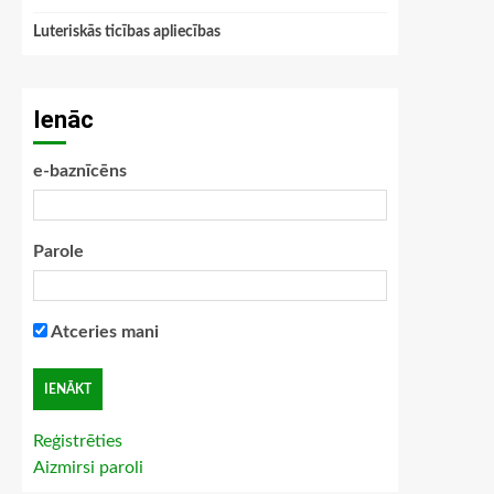
Luteriskās ticības apliecības
Ienāc
e-baznīcēns
Parole
Atceries mani
Reģistrēties
Aizmirsi paroli