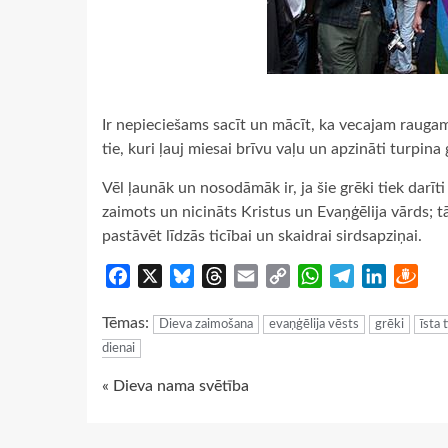
Ir nepieciešams sacīt un mācīt, ka vecajam raugam
tie, kuri ļauj miesai brīvu vaļu un apzināti turpin
Vēl ļaunāk un nosodāmāk ir, ja šie grēki tiek darīti
zaimots un nicināts Kristus un Evaņģēlija vārds; tā
pastāvēt līdzās ticībai un skaidrai sirdsapziņai.
Facebook
X
Bluesky
Threads
Email
Copy
WhatsApp
Telegram
LinkedIn
Dra
Link
Tēmas:
Dieva zaimošana
evaņģēlija vēsts
grēki
īsta 
dienai
Continue
« Dieva nama svētība
Reading