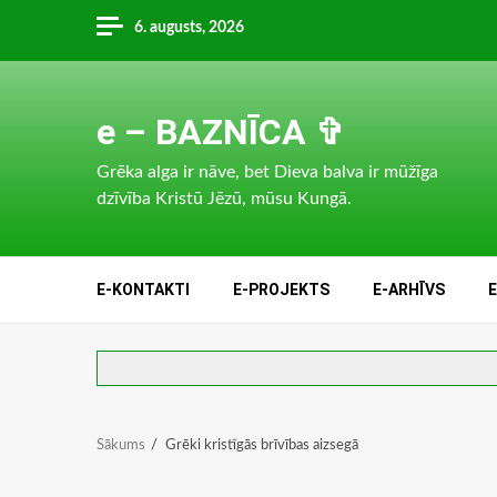
Skip
6. augusts, 2026
to
content
e – BAZNĪCA ✞
Grēka alga ir nāve, bet Dieva balva ir mūžīga
dzīvība Kristū Jēzū, mūsu Kungā.
E-KONTAKTI
E-PROJEKTS
E-ARHĪVS
Sākums
Grēki kristīgās brīvības aizsegā