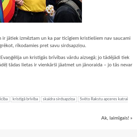
 ir jātiek izmēztam un ka par ticīgiem kristiešiem nav saucami
a grēkot, rīkodamies pret savu sirdsapziņu.
 Evaņģēlija un kristīgās brīvības vārdu aizsegā; jo tādējādi tiek
dēļ tādas lietas ir vienkārši jāatmet un jānoraida – jo tās nevar
ugiem
ticība
kristīgā brīvība
skaidra sirdsapziņa
Svēto Rakstu apceres katrai
Ak, laimīgais! »