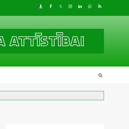
Draugiem
Facebook
Twitter
Instagram
LinkedIn
whatsapp
RSS