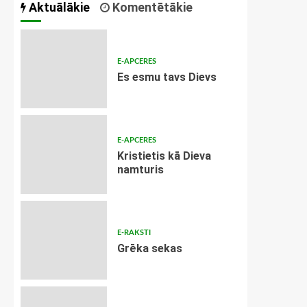
Aktuālākie
Komentētākie
E-APCERES
Es esmu tavs Dievs
E-APCERES
Kristietis kā Dieva
namturis
E-RAKSTI
Grēka sekas