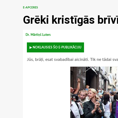
E-APCERES
Grēki kristīgās brī
Dr. Mārtiņš Luters
▶ NOKLAUSIES ŠO E-PUBLIKĀCIJU
Jūs, brāļi, esat svabadībai aicināti. Tik ne tādai s