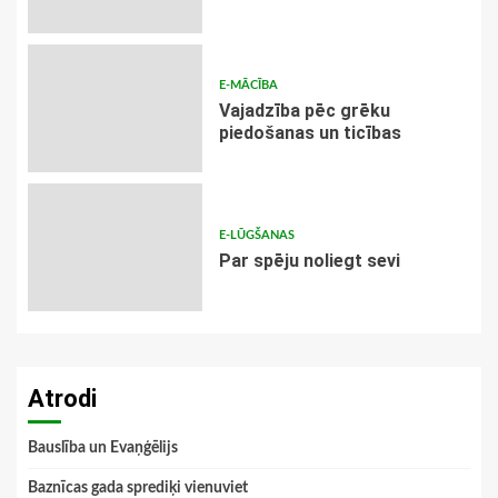
E-MĀCĪBA
Vajadzība pēc grēku
piedošanas un ticības
E-LŪGŠANAS
Par spēju noliegt sevi
Atrodi
Bauslība un Evaņģēlijs
Baznīcas gada sprediķi vienuviet