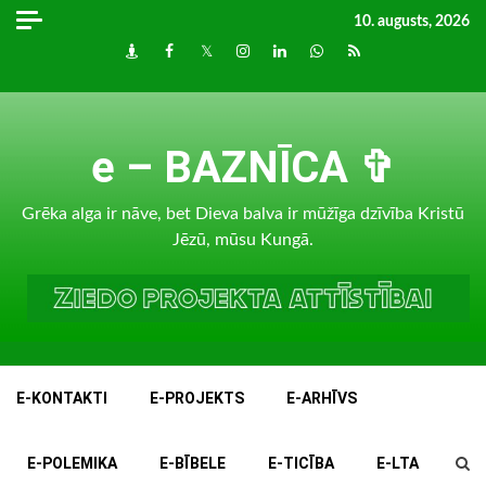
Skip
10. augusts, 2026
to
Draugiem
Facebook
Twitter
Instagram
LinkedIn
whatsapp
RSS
content
e – BAZNĪCA ✞
Grēka alga ir nāve, bet Dieva balva ir mūžīga dzīvība Kristū
Jēzū, mūsu Kungā.
E-KONTAKTI
E-PROJEKTS
E-ARHĪVS
E-POLEMIKA
E-BĪBELE
E-TICĪBA
E-LTA