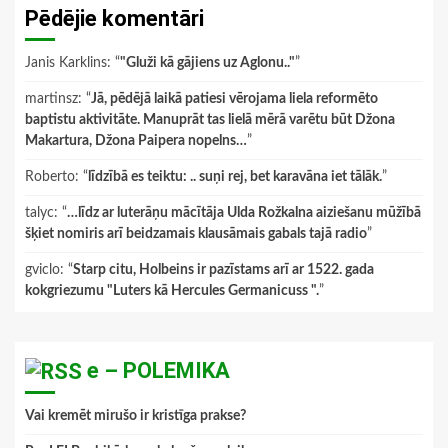
Pēdējie komentāri
Janis Karklins
: “
"Gluži kā gājiens uz Aglonu.."
”
martinsz
: “
Jā, pēdējā laikā patiesi vērojama liela reformēto
baptistu aktivitāte. Manuprāt tas lielā mērā varētu būt Džona
Makartura, Džona Paipera nopelns…
”
Roberto
: “
līdzībā es teiktu: .. suņi rej, bet karavāna iet tālāk.
”
talyc
: “
…līdz ar luterāņu mācītāja Ulda Rožkalna aiziešanu mūžībā
šķiet nomiris arī beidzamais klausāmais gabals tajā radio
”
gviclo
: “
Starp citu, Holbeins ir pazīstams arī ar 1522. gada
kokgriezumu "Luters kā Hercules Germanicuss ".
”
e – POLEMIKA
Vai kremēt mirušo ir kristīga prakse?