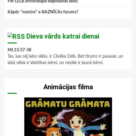
Par LELB arhibīskapa kalpošanas laiku
Kāpēc "nomira" e-BAZNĪCAs forums?
Dieva vārds katrai dienai
Mt.13:37-38
Tas, kas sēj labo sēklu, ir Cilvēka Dēls. Bet tīrums ir pasaule, un
labā sēkla ir Valstības bērni, un nezāle ir ļaunā bērni.
Animācijas filma