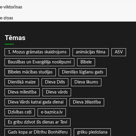
e-viktorīnas
e-ziņas
Tēmas
1. Mozus grāmatas skaidrojums
animācijas filma
ASV
Bauslības un Evaņģēlija noslēpumi
Bībele
Bībeles mācības studijas
Dienišķo lūgšanu gads
Dienišķā maize
Dieva Dēls
Dieva likums
Dieva mīlestība
Dieva vārds
Dieva Vārds katrai gada dienai
Dieva žēlastība
Dzīvības ceļš
e-baznica.lv
Es gribu dzīvot šīs dienas ar Tevi
Gads kopa ar Dītrihu Bonhēferu
grēku piedošana