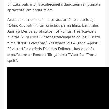
un Lūka pats ir bijis aculiecinieks daudziem šai grāmatā
aprakstītajiem notikumiem.
Ārsta Lūkas nozīme filmā parāda arī šī tēla attēlotājs
Džims Kavīzels, kuram šī nebūs pirmā filma, kas ataino
Jaunajā Derībā aprakstītos notikumus. Tieši Kavīzels
bija tas, kuru Mels Gibsons uzaicināja tēlot Jēzu Kristu
filmā “Kristus ciešanas”, kas iznāca 2004. gadā. Apustuli
Pāvilu attēlo aktieris Džeimss Folkners, kas vislabāk
atpazīstams ar Rendola Tārlija lomu TV seriāla “Troņu
spēle”.