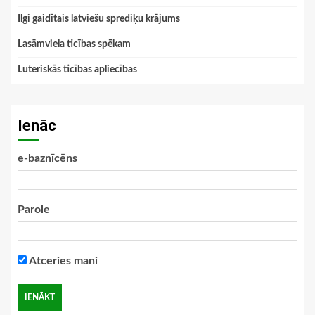
Ilgi gaidītais latviešu sprediķu krājums
Lasāmviela ticības spēkam
Luteriskās ticības apliecības
Ienāc
e-baznīcēns
Parole
Atceries mani