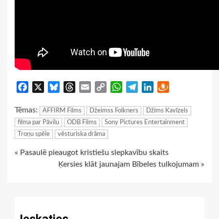
Facebook
X
Bluesky
Threads
Email
Copy
WhatsApp
Telegram
LinkedIn
Draugiem
Link
Tēmas:
AFFIRM Films
Džeimss Folkners
Džims Kavīzels
filma par Pāvilu
ODB Films
Sony Pictures Entertainment
Troņu spēle
vēsturiska drāma
Continue
« Pasaulē pieaugot kristiešu slepkavību skaits
Ķersies klāt jaunajam Bībeles tulkojumam »
Reading
Ieskaties