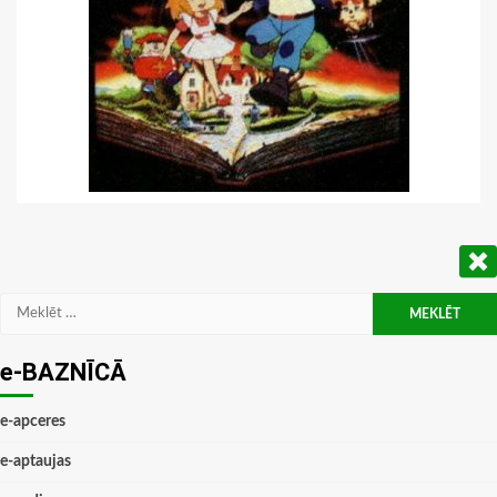
Meklēt:
e-BAZNĪCĀ
e-apceres
e-aptaujas