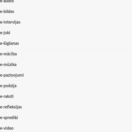
e-audio
e-bildes
e-intervijas
e-joki
e-lūgšanas
e-mācība
e-mūzika
e-paziņojumi
e-poēzija
e-raksti
e-refleksijas
e-sprediķi
e-video