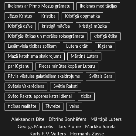
Ikdienas ar Pirmo Mozus grāmatu
Ikdienas meditācijas
Jēzus Kristus
Kristība
Kristīgā dogmatika
Kristīgā dzīve
kristīgā mācība
kristīgā mūzika
Kristīgās ētikas un morāles rokasgrāmata
kristīgā ētika
Lasāmviela ticības spēkam
Lutera citāti
lūgšana
Mazā katehisma skaidrojums
Mārtiņš Luters
par lūgšanu
Piecas minūtes kopā ar Luteru
Pāvila vēstules galatiešiem skaidrojums
Svētais Gars
Svētais Vakarēdiens
Svētie Raksti
Svēto Rakstu apceres katrai dienai
ticība
ticības realitāte
Tēvreize
velns
Aleksandrs Bite
Dītrihs Bonhēfers
Mārtiņš Luters
Georgs Mancelis
Ilārs Plūme
Markku Särelä
Karls F. V. Valters
Hermanis Zasse