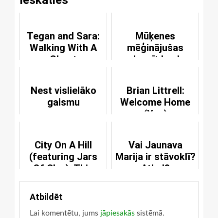
Tegan and Sara:
Mūķenes
Walking With A
mēģinājušas
Ghost
aplaupīt banku
Nest vislielāko
Brian Littrell:
gaismu
Welcome Home
(You)
City On A Hill
Vai Jaunava
(featuring Jars
Marija ir stāvoklī?
Of Clay): This
Atkal?
Road
Atbildēt
Lai komentētu, jums
jāpiesakās
sistēmā.