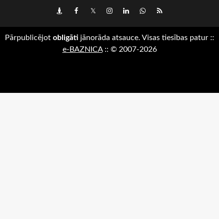
Draugiem
Facebook
Twitter
Instagram
LinkedIn
whatsapp
RSS
Pārpublicējot
obligāti
jānorāda atsauce. Visas tiesības patur
::
e-BAZNICA
::
© 2007-2026