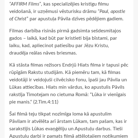
“AFFIRM Films”
, kas specializējies kristīgu filmu
veidošanā, ir uzņēmusi vēsturisku drāmu
“Paul, apostle
of Christ
” par apustuļa Pāvila dzīves pēdējiem gadiem.
Filmas darbība risinās pirmā gadsimta sešdesmitajos
gados – laikā, kad būt par kristieti bija bīstami, par
laiku, kad, apliecinot patiesību par Jēzu Kristu,
draudēja reālas nāves briesmas.
Kā stāsta filmas režisors Endrjū Hiats filma ir tapusi pēc
rūpīgām Rakstu studijām. Kā piemēru tam, kā filmas
veidotāji ir veidojuši cilvēcisko fonu, īpaši jau Pāvila un
Lūkas attiecības. Hiats min vārdus, ko apustulis Pāvils
rakstīja Timotejam no cietuma Romā: “Lūka ir vienīgais
pie manis.“ (2.Tim.4:11)
Šai filmā teju tikpat nozīmīga loma kā apustulim
Pāvilam ir atvēlēta arī ārstam Lūkam, tam pašam, kas ir
sarakstījis Lūkas evaņģēliju un Apustuļu darbus. Tieši
Apustuļu darbi ir pamats filmā attēlotajiem notikumiem