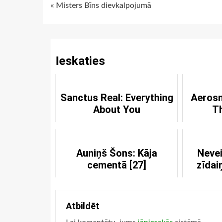
Continue
« Misters Bīns dievkalpojumā
Reading
Ieskaties
Sanctus Real: Everything
Aerosm
About You
Th
Auniņš Šons: Kāja
Nevei
cementā [27]
zīdai
Atbildēt