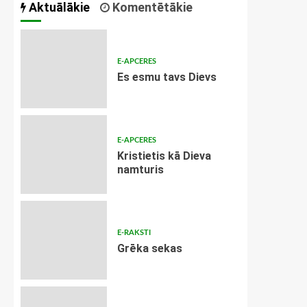
Aktuālākie
Komentētākie
E-APCERES
Es esmu tavs Dievs
E-APCERES
Kristietis kā Dieva
namturis
E-RAKSTI
Grēka sekas