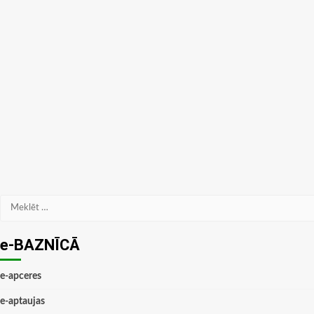
Meklēt:
e-BAZNĪCĀ
e-apceres
e-aptaujas