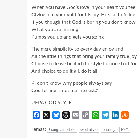
When you have God’s love in your heart you feel 
Giving him your void for his joy, He’s so fulfilling
If you though that God is boring you don’t know
What you are missing
Pumps you up and gets you going
The mere simplicity to every day enjoy and
All the little things that bring your family true joy
Choose to leave behind the style he once had for 
And choice to do it all, do it all
//I don’t know why people always say
God for me is not me interest//
UEPA GOD STYLE
Facebook
X
Bluesky
Threads
Email
Copy
WhatsApp
Telegram
LinkedIn
Dra
Link
Tēmas:
Gangnam Style
God Style
parodija
PSY