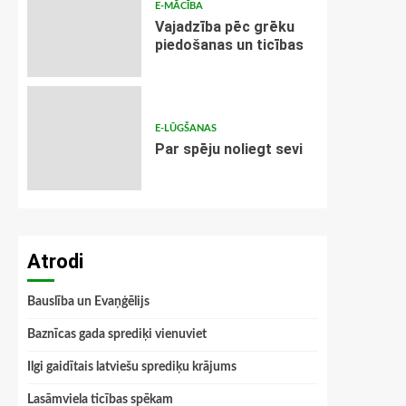
E-MĀCĪBA
Vajadzība pēc grēku
piedošanas un ticības
E-LŪGŠANAS
Par spēju noliegt sevi
Atrodi
Bauslība un Evaņģēlijs
Baznīcas gada sprediķi vienuviet
Ilgi gaidītais latviešu sprediķu krājums
Lasāmviela ticības spēkam