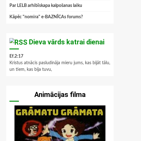
Par LELB arhibīskapa kalpošanas laiku
Kāpēc "nomira" e-BAZNĪCAs forums?
Dieva vārds katrai dienai
Ef.2:17
Kristus atnācis pasludināja mieru jums, kas bijāt tālu,
un tiem, kas bija tuvu,
Animācijas filma