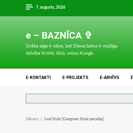
Skip
7. augusts, 2026
to
content
e – BAZNĪCA ✞
Grēka alga ir nāve, bet Dieva balva ir mūžīga
dzīvība Kristū Jēzū, mūsu Kungā.
E-KONTAKTI
E-PROJEKTS
E-ARHĪVS
Sākums
God Style [Gangnam Style parodija]