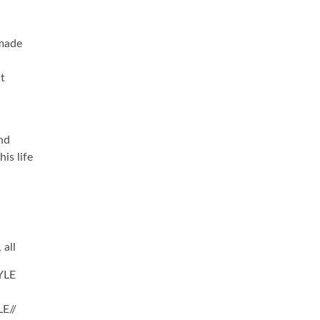
 made
t
and
is life
 all
YLE
E//