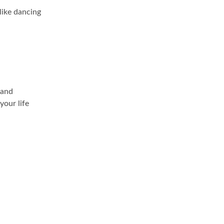
like dancing
 and
your life
ugiem