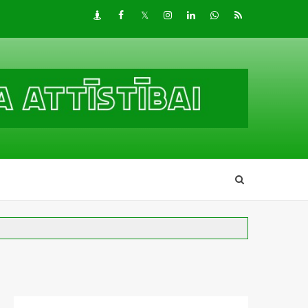
Draugiem
Facebook
Twitter
Instagram
LinkedIn
whatsapp
RSS