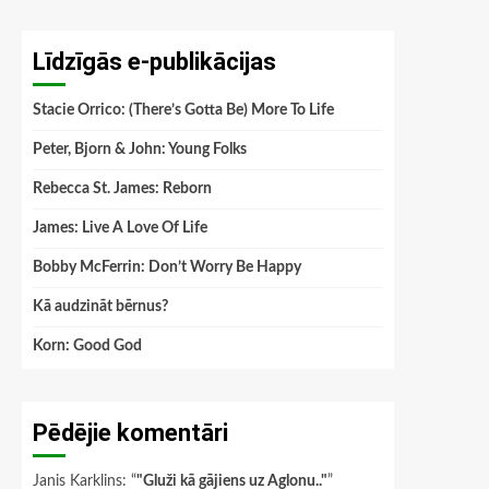
Līdzīgās e-publikācijas
Stacie Orrico: (There’s Gotta Be) More To Life
Peter, Bjorn & John: Young Folks
Rebecca St. James: Reborn
James: Live A Love Of Life
Bobby McFerrin: Don’t Worry Be Happy
Kā audzināt bērnus?
Korn: Good God
Pēdējie komentāri
Janis Karklins
: “
"Gluži kā gājiens uz Aglonu.."
”