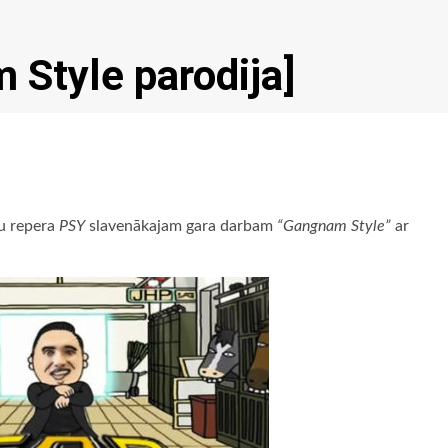
 Style parodija]
šu repera
PSY
slavenākajam gara darbam
“Gangnam Style”
ar