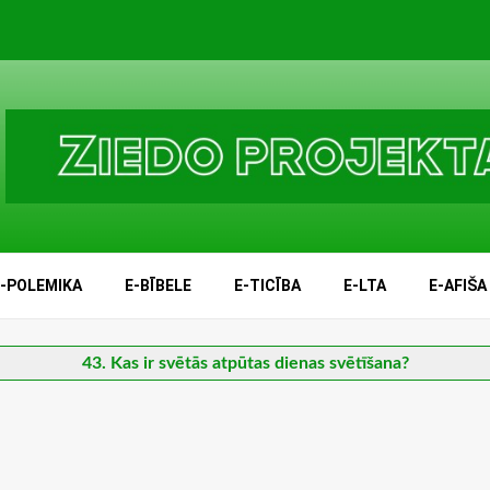
E-POLEMIKA
E-BĪBELE
E-TICĪBA
E-LTA
E-AFIŠA
43. Kas ir svētās atpūtas dienas svētīšana?