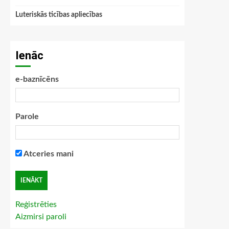
Luteriskās ticības apliecības
Ienāc
e-baznīcēns
Parole
Atceries mani
Reģistrēties
Aizmirsi paroli