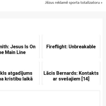
Jēzus reklamē sporta totalizatoru »
ith: Jesus Is On
Fireflight: Unbreakable
e Main Line
kls atgadījums
Lācis Bernards: Kontakts
ņa kristibu laikā
ar svešajiem [14]