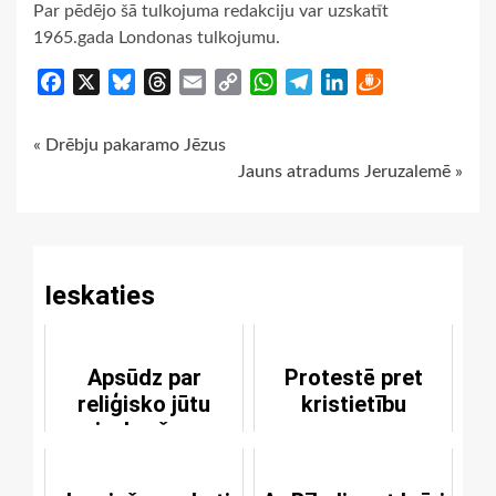
Par pēdējo šā tulkojuma redakciju var uzskatīt
1965.gada Londonas tulkojumu.
Facebook
X
Bluesky
Threads
Email
Copy
WhatsApp
Telegram
LinkedIn
Draugiem
Link
Continue
« Drēbju pakaramo Jēzus
Jauns atradums Jeruzalemē »
Reading
Ieskaties
Apsūdz par
Protestē pret
reliģisko jūtu
kristietību
aizskaršanu