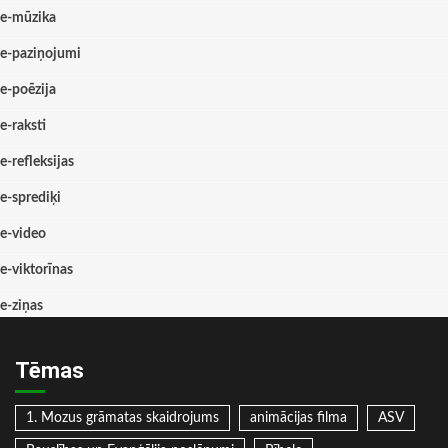
e-mūzika
e-paziņojumi
e-poēzija
e-raksti
e-refleksijas
e-sprediķi
e-video
e-viktorīnas
e-ziņas
Tēmas
1. Mozus grāmatas skaidrojums
animācijas filma
ASV