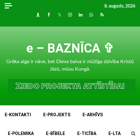
Skip
8. augusts, 2026
to
Draugiem
Facebook
Twitter
Instagram
LinkedIn
whatsapp
RSS
content
e – BAZNĪCA ✞
Grēka alga ir nāve, bet Dieva balva ir mūžīga dzīvība Kristū
Jēzū, mūsu Kungā.
E-KONTAKTI
E-PROJEKTS
E-ARHĪVS
E-POLEMIKA
E-BĪBELE
E-TICĪBA
E-LTA