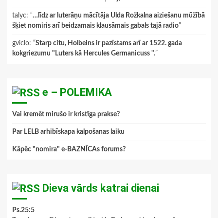
talyc
: “
…līdz ar luterāņu mācītāja Ulda Rožkalna aiziešanu mūžībā
šķiet nomiris arī beidzamais klausāmais gabals tajā radio
”
gviclo
: “
Starp citu, Holbeins ir pazīstams arī ar 1522. gada
kokgriezumu "Luters kā Hercules Germanicuss ".
”
e – POLEMIKA
Vai kremēt mirušo ir kristīga prakse?
Par LELB arhibīskapa kalpošanas laiku
Kāpēc "nomira" e-BAZNĪCAs forums?
Dieva vārds katrai dienai
Ps.25:5