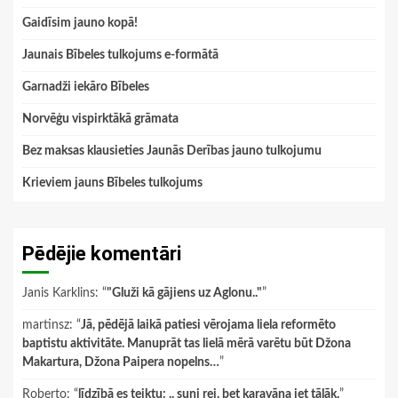
Gaidīsim jauno kopā!
Jaunais Bībeles tulkojums e-formātā
Garnadži iekāro Bībeles
Norvēģu vispirktākā grāmata
Bez maksas klausieties Jaunās Derības jauno tulkojumu
Krieviem jauns Bībeles tulkojums
Pēdējie komentāri
Janis Karklins
: “
"Gluži kā gājiens uz Aglonu.."
”
martinsz
: “
Jā, pēdējā laikā patiesi vērojama liela reformēto
baptistu aktivitāte. Manuprāt tas lielā mērā varētu būt Džona
Makartura, Džona Paipera nopelns…
”
Roberto
: “
līdzībā es teiktu: .. suņi rej, bet karavāna iet tālāk.
”