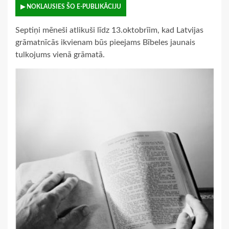
▶ NOKLAUSIES ŠO E-PUBLIKĀCIJU
Septiņi mēneši atlikuši līdz 13.oktobrīim, kad Latvijas
grāmatnīcās ikvienam būs pieejams Bībeles jaunais
tulkojums vienā grāmatā.