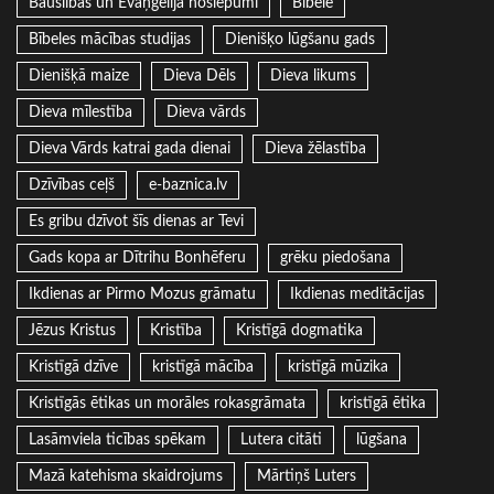
Bauslības un Evaņģēlija noslēpumi
Bībele
Bībeles mācības studijas
Dienišķo lūgšanu gads
Dienišķā maize
Dieva Dēls
Dieva likums
Dieva mīlestība
Dieva vārds
Dieva Vārds katrai gada dienai
Dieva žēlastība
Dzīvības ceļš
e-baznica.lv
Es gribu dzīvot šīs dienas ar Tevi
Gads kopa ar Dītrihu Bonhēferu
grēku piedošana
Ikdienas ar Pirmo Mozus grāmatu
Ikdienas meditācijas
Jēzus Kristus
Kristība
Kristīgā dogmatika
Kristīgā dzīve
kristīgā mācība
kristīgā mūzika
Kristīgās ētikas un morāles rokasgrāmata
kristīgā ētika
Lasāmviela ticības spēkam
Lutera citāti
lūgšana
Mazā katehisma skaidrojums
Mārtiņš Luters