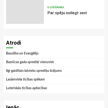
E-LŪGŠANAS
Par spēju noliegt sevi
Atrodi
Bauslība un Evaņģēlijs
Baznīcas gada sprediķi vienuviet
Ilgi gaidītais latviešu sprediķu krājums
Lasāmviela ticības spēkam
Luteriskās ticības apliecības
Ienāc