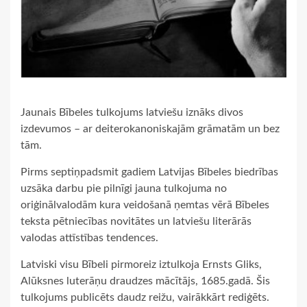
Jaunais Bībeles tulkojums latviešu iznāks divos
izdevumos – ar deiterokanoniskajām grāmatām un bez
tām.
Pirms septiņpadsmit gadiem Latvijas Bībeles biedrības
uzsāka darbu pie pilnīgi jauna tulkojuma no
oriģinālvalodām kura veidošanā ņemtas vērā Bībeles
teksta pētniecības novitātes un latviešu literārās
valodas attīstības tendences.
Latviski visu Bībeli pirmoreiz iztulkoja Ernsts Gliks,
Alūksnes luterāņu draudzes mācītājs, 1685.gadā. Šis
tulkojums publicēts daudz reižu, vairākkārt rediģēts.