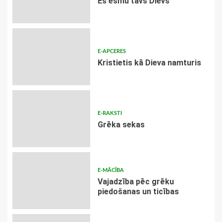
Es esmu tavs Dievs
E-APCERES
Kristietis kā Dieva namturis
E-RAKSTI
Grēka sekas
E-MĀCĪBA
Vajadzība pēc grēku
piedošanas un ticības