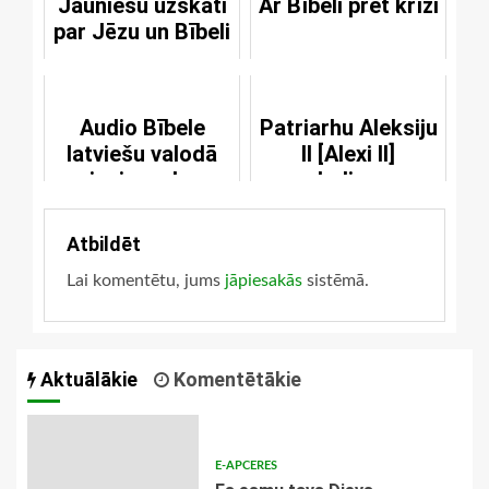
Jauniešu uzskati
Ar Bībeli pret krīzi
par Jēzu un Bībeli
Audio Bībele
Patriarhu Aleksiju
latviešu valodā
II [Alexi II]
pieejama bez
pasludina par
maksas
ķeceri
Atbildēt
Lai komentētu, jums
jāpiesakās
sistēmā.
Aktuālākie
Komentētākie
E-APCERES