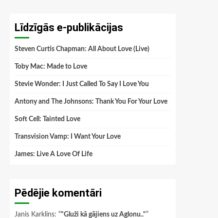
Līdzīgās e-publikācijas
Steven Curtis Chapman: All About Love (Live)
Toby Mac: Made to Love
Stevie Wonder: I Just Called To Say I Love You
Antony and The Johnsons: Thank You For Your Love
Soft Cell: Tainted Love
Transvision Vamp: I Want Your Love
James: Live A Love Of Life
Pēdējie komentāri
Janis Karklins
: “
"Gluži kā gājiens uz Aglonu.."
”