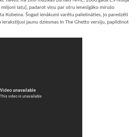
pēc nāves. Kā ziņo mūzikas žurnāls NME, 2006.gadā E.Preslija
iljoni latu], padarot viņu par otru ienesīgāko mirušo
ta Kobeina. Šogad ienākumi varētu palielināties, jo paredzēti
 ierakstījusi jaunu dziesmas In The Ghetto versiju, papildinot