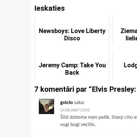
Ieskaties
Newsboys: Love Liberty
Ziema
Disco
lie
Jeremy Camp: Take You
Lodg
Back
7 komentāri par “
Elvis Presley
gviclo
saka:
23.08.2007 13:02
Šitā dziesma man patīk. Starp citu es
vugi bugi vecītis.