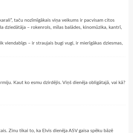
karali”, taču nozīmīgākais viņa veikums ir pacvisam citos
ila dziedātāja – rokenrols, mīlas balādes, kinomūzika, kantrī,
ik viendabīgs – ir straujais bugi vugi, ir mierīgākas dziesmas,
armiju. Kaut ko esmu dzirdējis. Viņš dienēja obligātajā, vai kā?
tais. Zinu tikai to, ka Elvis dienēja ASV gaisa spēku bāzē