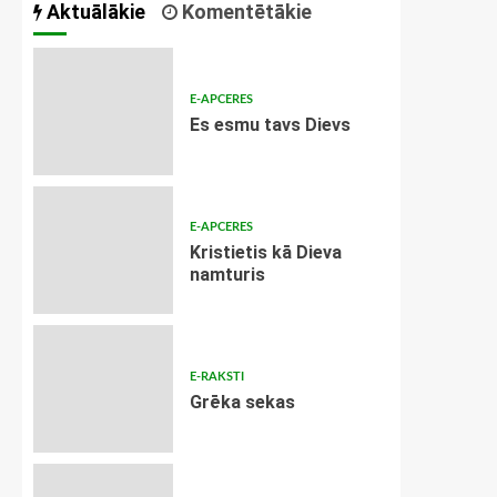
Aktuālākie
Komentētākie
E-APCERES
Es esmu tavs Dievs
E-APCERES
Kristietis kā Dieva
namturis
E-RAKSTI
Grēka sekas