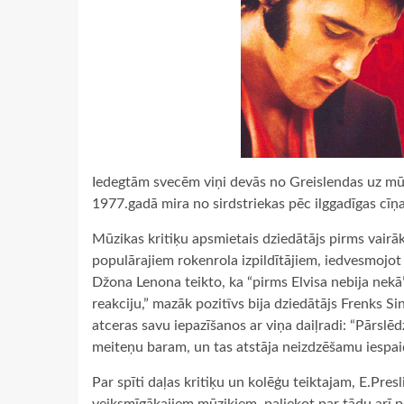
Iedegtām svecēm viņi devās no Greislendas uz mūz
1977.gadā mira no sirdstriekas pēc ilggadīgas cīņ
Mūzikas kritiķu apsmietais dziedātājs pirms vair
populārajiem rokenrola izpildītājiem, iedvesmojot
Džona Lenona teikto, ka “pirms Elvisa nebija nekā”
reakciju,” mazāk pozitīvs bija dziedātājs Frenks 
atceras savu iepazīšanos ar viņa daiļradi: “Pārslēd
meiteņu baram, un tas atstāja neizdzēšamu iespaid
Par spīti daļas kritiķu un kolēģu teiktajam, E.Pre