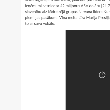
veiksmīgākajiem mūziķiem, paliekot par tādu arī 
ieņēmumi sasniedza 42 miljonus ASV dolāru [21,7 m
slavenību aiz kādreizējā grupas Nirvana līdera Kur
piemiņas pasākumi. Viņa meita Līza Marija Preslija
to ar savu vokālu.