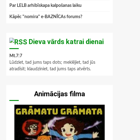
Par LELB arhibīskapa kalpošanas laiku
Kāpēc "nomira" e-BAZNĪCAs forums?
Dieva vārds katrai dienai
Mt.7:7
Lūdziet, tad jums taps dots; meklējiet, tad jūs
atradīsit; klaudziniet, tad jums taps atvērts.
Animācijas filma