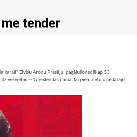
e me tender
a karali” Elvisu Āronu Presliju, pagājušonedēl ap 50
 dzīvesvietas — Greislendas nama, lai pieminētu dziedātāju