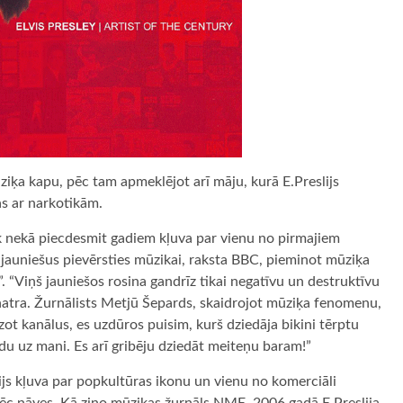
iķa kapu, pēc tam apmeklējot arī māju, kurā E.Preslijs
as ar narkotikām.
āk nekā piecdesmit gadiem kļuva par vienu no pirmajiem
 jauniešus pievērsties mūzikai, raksta BBC, pieminot mūziķa
. “Viņš jauniešos rosina gandrīz tikai negatīvu un destruktīvu
Sinatra. Žurnālists Metjū Šepards, skaidrojot mūziķa fenomenu,
zot kanālus, es uzdūros puisim, kurš dziedāja bikini tērptu
u uz mani. Es arī gribēju dziedāt meiteņu baram!”
slijs kļuva par popkultūras ikonu un vienu no komerciāli