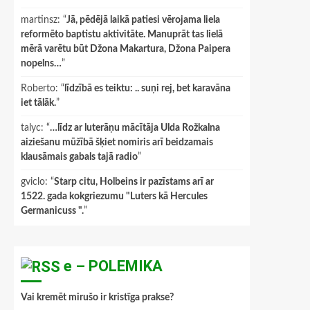
martinsz
: “
Jā, pēdējā laikā patiesi vērojama liela
reformēto baptistu aktivitāte. Manuprāt tas lielā
mērā varētu būt Džona Makartura, Džona Paipera
nopelns…
”
Roberto
: “
līdzībā es teiktu: .. suņi rej, bet karavāna
iet tālāk.
”
talyc
: “
…līdz ar luterāņu mācītāja Ulda Rožkalna
aiziešanu mūžībā šķiet nomiris arī beidzamais
klausāmais gabals tajā radio
”
gviclo
: “
Starp citu, Holbeins ir pazīstams arī ar
1522. gada kokgriezumu "Luters kā Hercules
Germanicuss ".
”
e – POLEMIKA
Vai kremēt mirušo ir kristīga prakse?