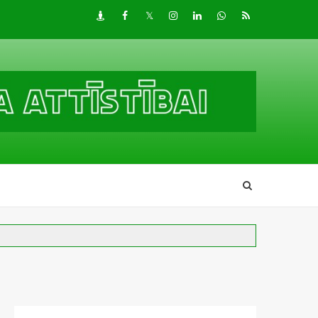
Draugiem
Facebook
Twitter
Instagram
LinkedIn
whatsapp
RSS