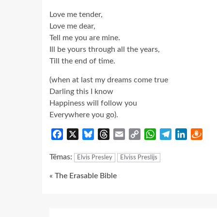
Love me tender,
Love me dear,
Tell me you are mine.
Ill be yours through all the years,
Till the end of time.
(when at last my dreams come true
Darling this I know
Happiness will follow you
Everywhere you go).
Facebook
X
Bluesky
Threads
Email
Copy
WhatsApp
Telegram
LinkedIn
Dra
Link
Tēmas:
Elvis Presley
Elviss Preslijs
Continue
« The Erasable Bible
Reading