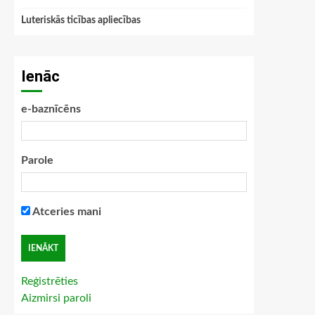
Luteriskās ticības apliecības
Ienāc
e-baznīcēns
Parole
Atceries mani
Reģistrēties
Aizmirsi paroli