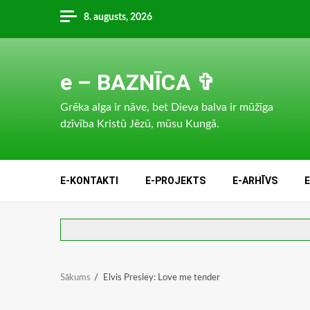
Skip
8. augusts, 2026
to
content
e – BAZNĪCA ✞
Grēka alga ir nāve, bet Dieva balva ir mūžīga
dzīvība Kristū Jēzū, mūsu Kungā.
E-KONTAKTI
E-PROJEKTS
E-ARHĪVS
Sākums
Elvis Presley: Love me tender