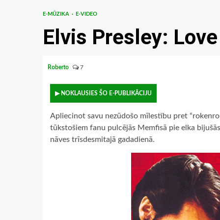
E-MŪZIKA
E-VIDEO
Elvis Presley: Lov
Roberto
7
▶ NOKLAUSIES ŠO E-PUBLIKĀCIJU
Apliecinot savu nezūdošo mīlestību pret “rokenrol
tūkstošiem fanu pulcējās Memfisā pie elka bijušās
nāves trīsdesmitajā gadadienā.