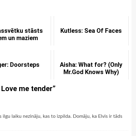
ssvētku stāsts
Kutless: Sea Of Faces
liem un maziem
er: Doorsteps
Aisha: What for? (Only
Mr.God Knows Why)
: Love me tender
”
 ilgu laiku nezināju, kas to izpilda. Domāju, ka Elvis ir tāds