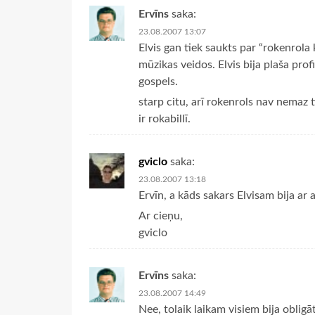
Ervīns
saka:
23.08.2007 13:07
Elvis gan tiek saukts par “rokenrola 
mūzikas veidos. Elvis bija plaša prof
gospels.
starp citu, arī rokenrols nav nemaz t
ir rokabillī.
gviclo
saka:
23.08.2007 13:18
Ervīn, a kāds sakars Elvisam bija ar 
Ar cieņu,
gviclo
Ervīns
saka:
23.08.2007 14:49
Nee, tolaik laikam visiem bija obligā