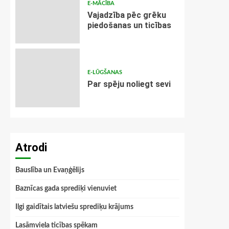
E-MĀCĪBA
Vajadzība pēc grēku
piedošanas un ticības
E-LŪGŠANAS
Par spēju noliegt sevi
Atrodi
Bauslība un Evaņģēlijs
Baznīcas gada sprediķi vienuviet
Ilgi gaidītais latviešu sprediķu krājums
Lasāmviela ticības spēkam