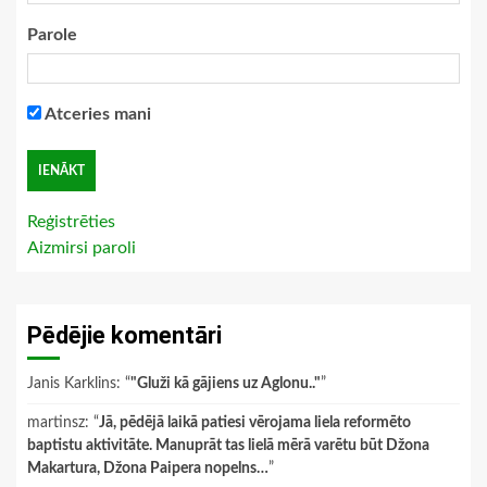
Parole
Atceries mani
Reģistrēties
Aizmirsi paroli
Pēdējie komentāri
Janis Karklins
: “
"Gluži kā gājiens uz Aglonu.."
”
martinsz
: “
Jā, pēdējā laikā patiesi vērojama liela reformēto
baptistu aktivitāte. Manuprāt tas lielā mērā varētu būt Džona
Makartura, Džona Paipera nopelns…
”