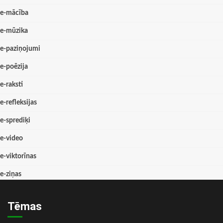
e-mācība
e-mūzika
e-paziņojumi
e-poēzija
e-raksti
e-refleksijas
e-sprediķi
e-video
e-viktorīnas
e-ziņas
Tēmas