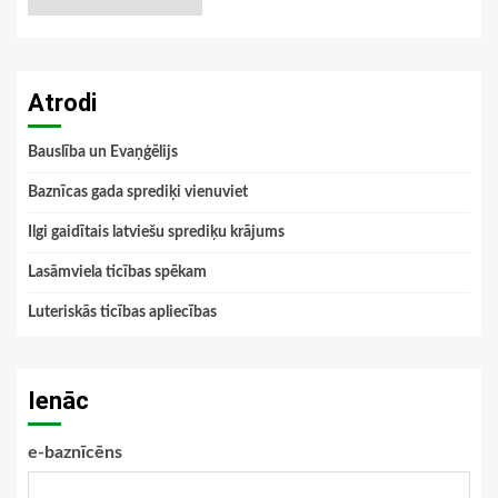
Atrodi
Bauslība un Evaņģēlijs
Baznīcas gada sprediķi vienuviet
Ilgi gaidītais latviešu sprediķu krājums
Lasāmviela ticības spēkam
Luteriskās ticības apliecības
Ienāc
e-baznīcēns