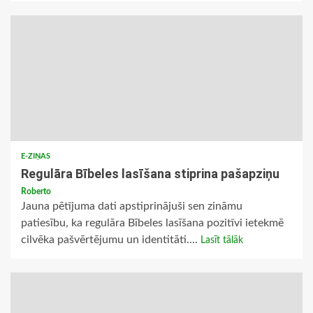
E-ZIŅAS
Regulāra Bībeles lasīšana stiprina pašapziņu
Roberto
Jauna pētījuma dati apstiprinājuši sen zināmu
patiesību, ka regulāra Bībeles lasīšana pozitīvi ietekmē
cilvēka pašvērtējumu un identitāti....
Lasīt tālāk