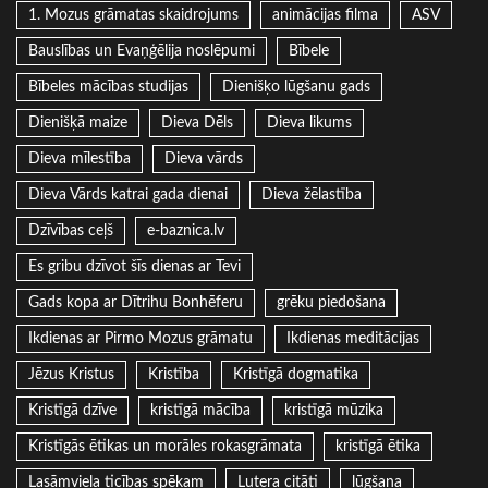
1. Mozus grāmatas skaidrojums
animācijas filma
ASV
Bauslības un Evaņģēlija noslēpumi
Bībele
Bībeles mācības studijas
Dienišķo lūgšanu gads
Dienišķā maize
Dieva Dēls
Dieva likums
Dieva mīlestība
Dieva vārds
Dieva Vārds katrai gada dienai
Dieva žēlastība
Dzīvības ceļš
e-baznica.lv
Es gribu dzīvot šīs dienas ar Tevi
Gads kopa ar Dītrihu Bonhēferu
grēku piedošana
Ikdienas ar Pirmo Mozus grāmatu
Ikdienas meditācijas
Jēzus Kristus
Kristība
Kristīgā dogmatika
Kristīgā dzīve
kristīgā mācība
kristīgā mūzika
Kristīgās ētikas un morāles rokasgrāmata
kristīgā ētika
Lasāmviela ticības spēkam
Lutera citāti
lūgšana