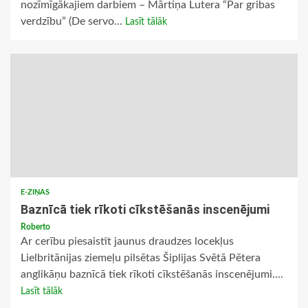
nozīmīgākajiem darbiem – Mārtiņa Lutera “Par gribas
verdzību” (De servo...
Lasīt tālāk
E-ZIŅAS
Baznīcā tiek rīkoti cīkstēšanās inscenējumi
Roberto
Ar cerību piesaistīt jaunus draudzes locekļus
Lielbritānijas ziemeļu pilsētas Šiplijas Svētā Pētera
anglikāņu baznīcā tiek rīkoti cīkstēšanās inscenējumi....
Lasīt tālāk