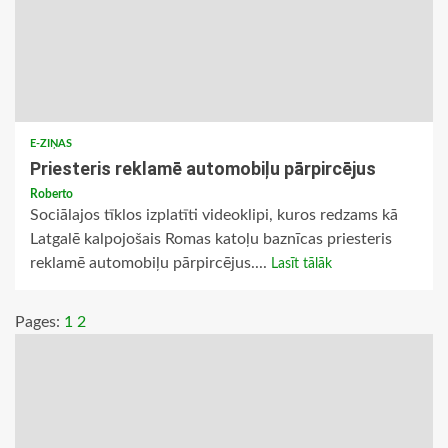
E-ZIŅAS
Priesteris reklamē automobiļu pārpircējus
Roberto
Sociālajos tīklos izplatīti videoklipi, kuros redzams kā
Latgalē kalpojošais Romas katoļu baznīcas priesteris
reklamē automobiļu pārpircējus....
Lasīt tālāk
Pages:
1
2