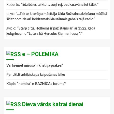
Roberto
: “
līdzībā es teiktu: .. suņi rej, bet karavāna iet tālāk.
”
talyc
: “
…līdz ar luterāņu mācītāja Ulda Rožkalna aiziešanu mūžībā
šķiet nomiris arī beidzamais klausāmais gabals tajā radio
”
gviclo
: “
Starp citu, Holbeins ir pazīstams arī ar 1522. gada
kokgriezumu "Luters kā Hercules Germanicuss ".
”
e – POLEMIKA
Vai kremēt mirušo ir kristīga prakse?
Par LELB arhibīskapa kalpošanas laiku
Kāpēc "nomira" e-BAZNĪCAs forums?
Dieva vārds katrai dienai