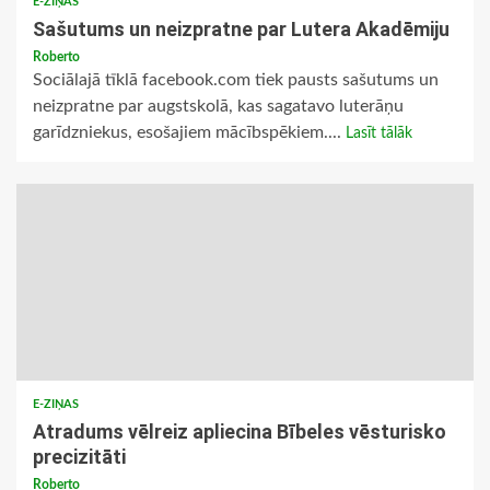
E-ZIŅAS
Sašutums un neizpratne par Lutera Akadēmiju
Roberto
Sociālajā tīklā facebook.com tiek pausts sašutums un
neizpratne par augstskolā, kas sagatavo luterāņu
garīdzniekus, esošajiem mācībspēkiem....
Lasīt tālāk
E-ZIŅAS
Atradums vēlreiz apliecina Bībeles vēsturisko
precizitāti
Roberto