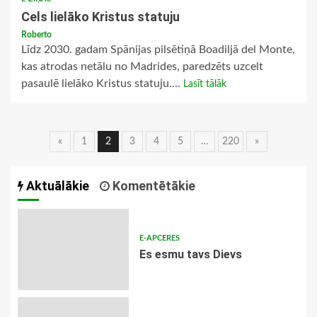
Cels lielāko Kristus statuju
Roberto
Līdz 2030. gadam Spānijas pilsētiņā Boadiljā del Monte,
kas atrodas netālu no Madrides, paredzēts uzcelt
pasaulē lielāko Kristus statuju....
Lasīt tālāk
Ziņu
«
1
2
3
4
5
…
220
»
navigācija
Aktuālākie
Komentētākie
E-APCERES
Es esmu tavs Dievs