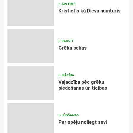
E-APCERES
Kristietis kā Dieva namturis
E-RAKSTI
Grēka sekas
E-MĀCĪBA
Vajadzība pēc grēku
piedošanas un ticības
E-LŪGŠANAS
Par spēju noliegt sevi