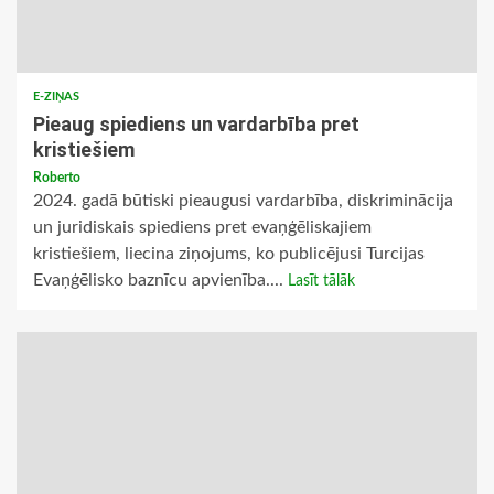
E-ZIŅAS
Pieaug spiediens un vardarbība pret
kristiešiem
Roberto
2024. gadā būtiski pieaugusi vardarbība, diskriminācija
un juridiskais spiediens pret evaņģēliskajiem
kristiešiem, liecina ziņojums, ko publicējusi Turcijas
Evaņģēlisko baznīcu apvienība....
Lasīt tālāk