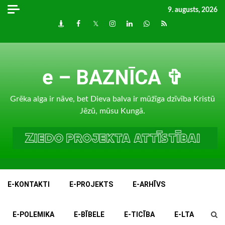
Skip
9. augusts, 2026
to
Draugiem
Facebook
Twitter
Instagram
LinkedIn
whatsapp
RSS
content
e – BAZNĪCA ✞
Grēka alga ir nāve, bet Dieva balva ir mūžīga dzīvība Kristū
Jēzū, mūsu Kungā.
E-KONTAKTI
E-PROJEKTS
E-ARHĪVS
E-POLEMIKA
E-BĪBELE
E-TICĪBA
E-LTA