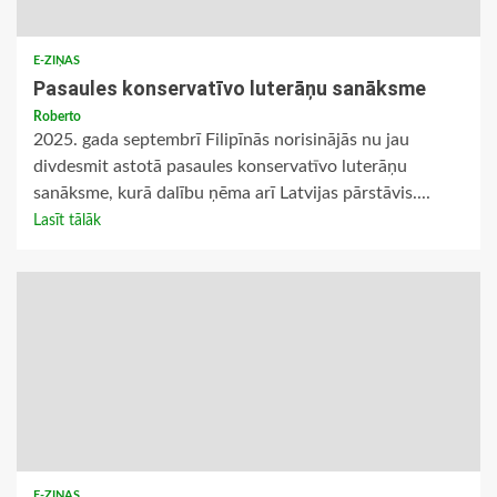
E-ZIŅAS
Pasaules konservatīvo luterāņu sanāksme
Roberto
2025. gada septembrī Filipīnās norisinājās nu jau
divdesmit astotā pasaules konservatīvo luterāņu
sanāksme, kurā dalību ņēma arī Latvijas pārstāvis....
Lasīt tālāk
E-ZIŅAS