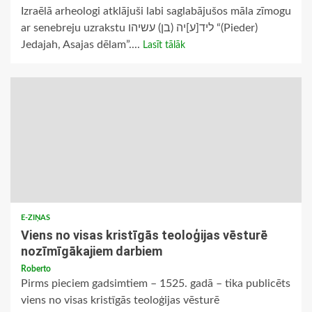
Izraēlā arheologi atklājuši labi saglabājušos māla zīmogu
ar senebreju uzrakstu ליד[ע]יה (בן) עשיהו “(Pieder)
Jedajah, Asajas dēlam”....
Lasīt tālāk
E-ZIŅAS
Viens no visas kristīgās teoloģijas vēsturē
nozīmīgākajiem darbiem
Roberto
Pirms pieciem gadsimtiem – 1525. gadā – tika publicēts
viens no visas kristīgās teoloģijas vēsturē