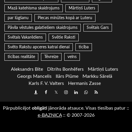
Mazā katehisma skaidrojums
Mārtiņš Luters
par lūgšanu
Piecas minūtes kopā ar Luteru
Pāvila vēstules galatiešiem skaidrojums
Svētais Gars
Svētais Vakarēdiens
Svētie Raksti
Svēto Rakstu apceres katrai dienai
ticība
ticības realitāte
Tēvreize
velns
Aleksandrs Bite
Dītrihs Bonhēfers
Mārtiņš Luters
Georgs Mancelis
Ilārs Plūme
Markku Särelä
Karls F. V. Valters
Hermanis Zasse
Draugiem
Facebook
Twitter
Instagram
LinkedIn
whatsapp
RSS
Pārpublicējot
obligāti
jānorāda atsauce. Visas tiesības patur
::
e-BAZNICA
::
© 2007-2026