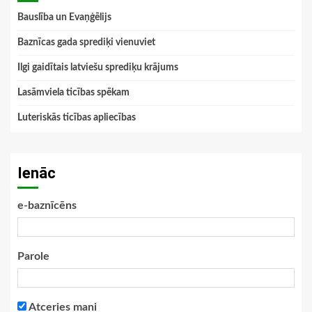
Bauslība un Evaņģēlijs
Baznīcas gada sprediķi vienuviet
Ilgi gaidītais latviešu sprediķu krājums
Lasāmviela ticības spēkam
Luteriskās ticības apliecības
Ienāc
e-baznīcēns
Parole
Atceries mani