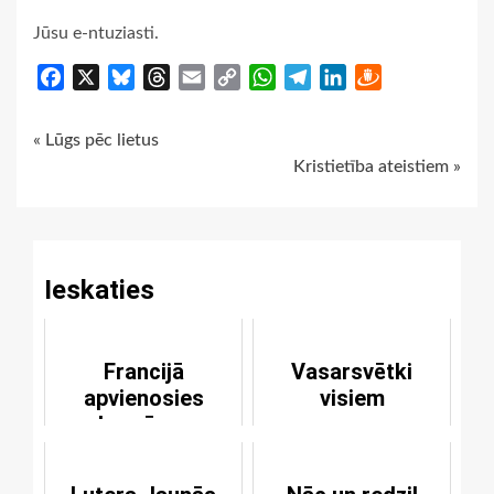
Jūsu e-ntuziasti.
Facebook
X
Bluesky
Threads
Email
Copy
WhatsApp
Telegram
LinkedIn
Draugiem
Link
Continue
« Lūgs pēc lietus
Kristietība ateistiem »
Reading
Ieskaties
Francijā
Vasarsvētki
apvienosies
visiem
baznīcas