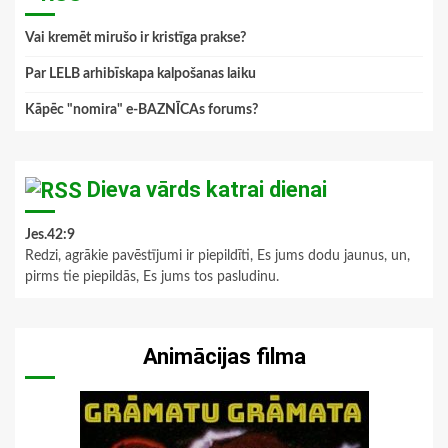
Vai kremēt mirušo ir kristīga prakse?
Par LELB arhibīskapa kalpošanas laiku
Kāpēc "nomira" e-BAZNĪCAs forums?
Dieva vārds katrai dienai
Jes.42:9
Redzi, agrākie pavēstījumi ir piepildīti, Es jums dodu jaunus, un,
pirms tie piepildās, Es jums tos pasludinu.
Animācijas filma