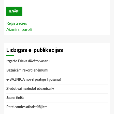
Reģistrēties
Aizmirsi paroli
Līdzīgās e-publikācijas
Izgaršo Dieva dāvāto vasaru
Baznīcām rekordieņēmumi
e-BAZNICA novēl prātīgu līgošanu!
Ziedot vai neziedot ebaznica.lv
Jauns finišs
Pateicamies atbalstītājiem