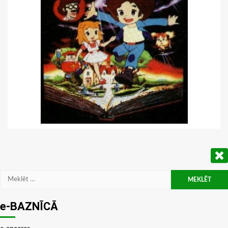
Meklēt:
e-BAZNĪCĀ