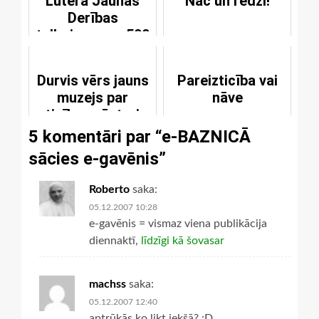
Lutera Jaunās
Nāc un redzi!
Derības
tulkojumam - 500
Durvis vērs jauns
Pareizticība vai
muzejs par
nāve
ticības vēsturi
5 komentāri par “
e-BAZNICĀ
sācies e-gavēnis
”
Roberto
saka:
05.12.2007 10:28
e-gavēnis = vismaz viena publikācija
diennaktī,
līdzīgi kā šovasar
machss
saka:
05.12.2007 12:40
aptrūkās ko likt iekšā? :D