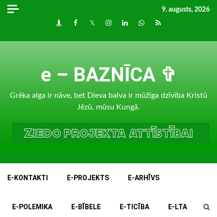
Skip
9. augusts, 2026
to
Draugiem
Facebook
Twitter
Instagram
LinkedIn
whatsapp
RSS
content
e – BAZNĪCA ✞
Grēka alga ir nāve, bet Dieva balva ir mūžīga dzīvība Kristū
Jēzū, mūsu Kungā.
E-KONTAKTI
E-PROJEKTS
E-ARHĪVS
E-POLEMIKA
E-BĪBELE
E-TICĪBA
E-LTA