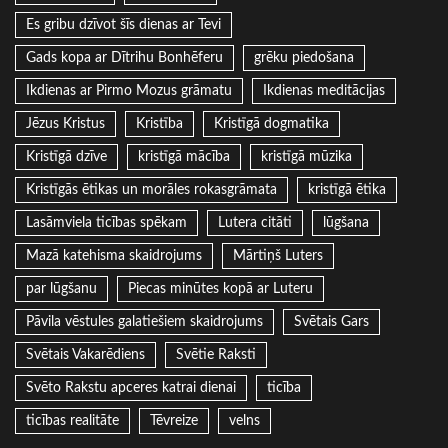
Es gribu dzīvot šīs dienas ar Tevi
Gads kopa ar Dītrihu Bonhēferu
grēku piedošana
Ikdienas ar Pirmo Mozus grāmatu
Ikdienas meditācijas
Jēzus Kristus
Kristība
Kristīgā dogmatika
Kristīgā dzīve
kristīgā mācība
kristīgā mūzika
Kristīgās ētikas un morāles rokasgrāmata
kristīgā ētika
Lasāmviela ticības spēkam
Lutera citāti
lūgšana
Mazā katehisma skaidrojums
Mārtiņš Luters
par lūgšanu
Piecas minūtes kopā ar Luteru
Pāvila vēstules galatiešiem skaidrojums
Svētais Gars
Svētais Vakarēdiens
Svētie Raksti
Svēto Rakstu apceres katrai dienai
ticība
ticības realitāte
Tēvreize
velns