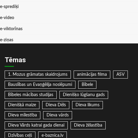
e-sprediķi
e-video
e-viktorīnas
e-ziņas
Tēmas
1. Mozus grāmatas skaidrojums
animācijas filma
ASV
Bauslības un Evaņģēlija noslēpumi
Bībele
Bībeles mācības studijas
Dienišķo lūgšanu gads
Dienišķā maize
Dieva Dēls
Dieva likums
Dieva mīlestība
Dieva vārds
Dieva Vārds katrai gada dienai
Dieva žēlastība
Dzīvības ceļš
e-baznica.lv