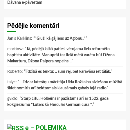
Dāvana e-pāvestam
Pēdējie komentāri
Janis Karklins
: “
"Gluži kā gājiens uz Aglonu.."
”
martinsz
: “
Jā, pēdējā laikā patiesi vērojama liela reformēto
baptistu aktivitāte. Manuprāt tas lielā mērā varētu būt Džona
Makartura, Džona Paipera nopelns…
”
Roberto
: “
līdzībā es teiktu: .. suņi rej, bet karavāna iet tālāk.
”
talyc
: “
…līdz ar luterāņu mācītāja Ulda Rožkalna aiziešanu mūžībā
šķiet nomiris arī beidzamais klausāmais gabals tajā radio
”
gviclo
: “
Starp citu, Holbeins ir pazīstams arī ar 1522. gada
kokgriezumu "Luters kā Hercules Germanicuss ".
”
e – POLEMIKA