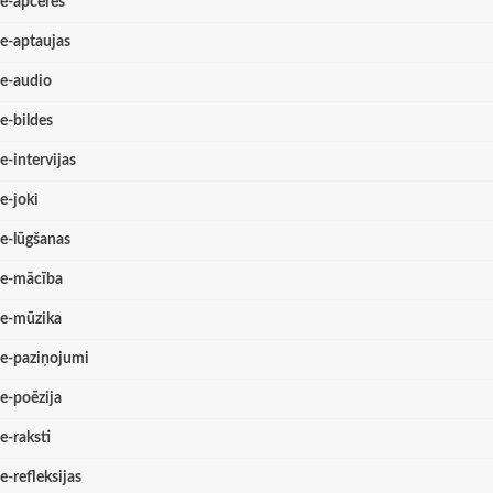
e-apceres
e-aptaujas
e-audio
e-bildes
e-intervijas
e-joki
e-lūgšanas
e-mācība
e-mūzika
e-paziņojumi
e-poēzija
e-raksti
e-refleksijas