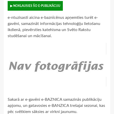
▶ NOKLAUSIES ŠO E-PUBLIKĀCIJU
e-ntuzisasti aicina e-baznīcēnus apņemties turēt e-
gavēni, samazināt informācijas tehnoloģiju lietošanu
ikdienā, pievērsties katehisma un Svēto Rakstu
studēšanai un mācīšanai.
Sakarā ar e-gavēni e-BAZNICA samazinās publikāciju
apjomu, un gatavosies e-BANZICA trešajai sezonai, kas
pēc svētkiem sāksies ar virkni jaunumu.