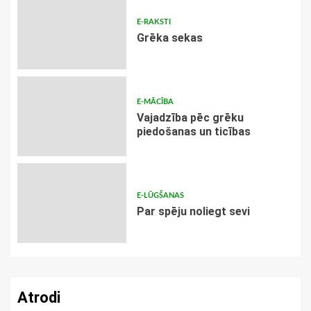
E-RAKSTI
Grēka sekas
E-MĀCĪBA
Vajadzība pēc grēku
piedošanas un ticības
E-LŪGŠANAS
Par spēju noliegt sevi
Atrodi