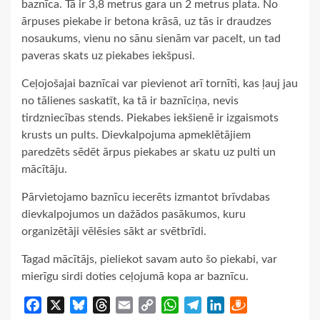
baznīca. Tā ir 3,8 metrus gara un 2 metrus plata. No
ārpuses piekabe ir betona krāsā, uz tās ir draudzes
nosaukums, vienu no sānu sienām var pacelt, un tad
paveras skats uz piekabes iekšpusi.
Ceļojošajai baznīcai var pievienot arī tornīti, kas ļauj jau
no tālienes saskatīt, ka tā ir baznīciņa, nevis
tirdzniecības stends. Piekabes iekšienē ir izgaismots
krusts un pults. Dievkalpojuma apmeklētājiem
paredzēts sēdēt ārpus piekabes ar skatu uz pulti un
mācītāju.
Pārvietojamo baznīcu iecerēts izmantot brīvdabas
dievkalpojumos un dažādos pasākumos, kuru
organizētāji vēlēsies sākt ar svētbrīdi.
Tagad mācītājs, pieliekot savam auto šo piekabi, var
mierīgu sirdi doties ceļojumā kopa ar baznīcu.
Facebook
X
Bluesky
Threads
Email
Copy
WhatsApp
Telegram
LinkedIn
Draugiem