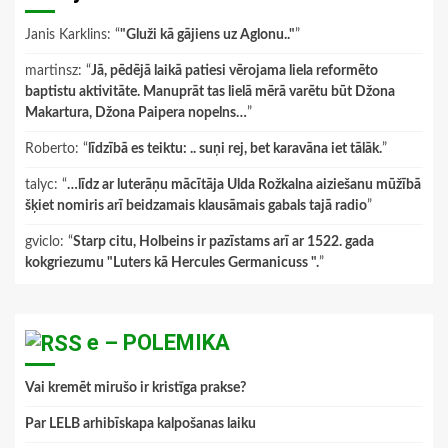
Janis Karklins
: “
"Gluži kā gājiens uz Aglonu.."
”
martinsz
: “
Jā, pēdējā laikā patiesi vērojama liela reformēto
baptistu aktivitāte. Manuprāt tas lielā mērā varētu būt Džona
Makartura, Džona Paipera nopelns…
”
Roberto
: “
līdzībā es teiktu: .. suņi rej, bet karavāna iet tālāk.
”
talyc
: “
…līdz ar luterāņu mācītāja Ulda Rožkalna aiziešanu mūžībā
šķiet nomiris arī beidzamais klausāmais gabals tajā radio
”
gviclo
: “
Starp citu, Holbeins ir pazīstams arī ar 1522. gada
kokgriezumu "Luters kā Hercules Germanicuss ".
”
e – POLEMIKA
Vai kremēt mirušo ir kristīga prakse?
Par LELB arhibīskapa kalpošanas laiku