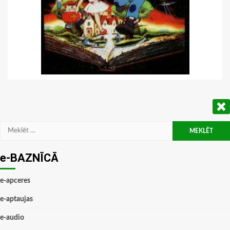
Meklēt:
e-BAZNĪCĀ
e-apceres
e-aptaujas
e-audio