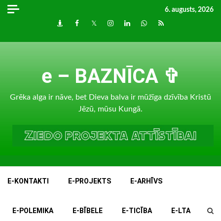
Skip
6. augusts, 2026
to
Draugiem
Facebook
Twitter
Instagram
LinkedIn
whatsapp
RSS
content
e – BAZNĪCA ✞
Grēka alga ir nāve, bet Dieva balva ir mūžīga dzīvība Kristū
Jēzū, mūsu Kungā.
E-KONTAKTI
E-PROJEKTS
E-ARHĪVS
E-POLEMIKA
E-BĪBELE
E-TICĪBA
E-LTA