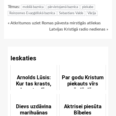
Link
Tēmas:
mobilā baznīca
pārvietojamā baznīca
piekabe
Reinzemes Evaņģēliskā baznīca
Sebastians Valde
Vācija
Continue
« Atkritumos uziet Romas pāvesta mirstīgās atliekas
Latvijas Kristīgā radio nedienas »
Reading
Ieskaties
Arnolds Lūsis:
Par godu Kristum
Kur tas krasts,
piekauts vīrs
kur atradīs
uzvārdā Jēzus
Dievs uzdāvina
Aktrisei piesūta
marihuānas
Bībeles