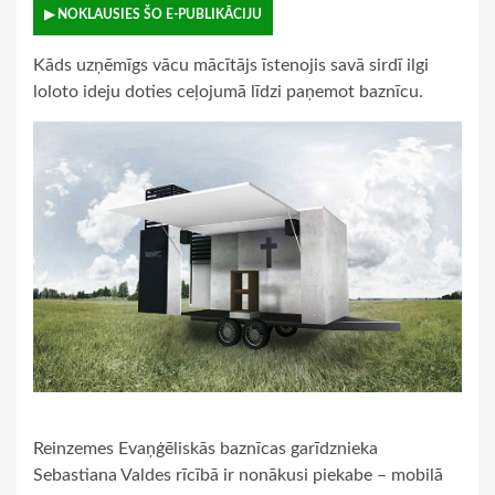
▶ NOKLAUSIES ŠO E-PUBLIKĀCIJU
Kāds uzņēmīgs vācu mācītājs īstenojis savā sirdī ilgi
loloto ideju doties ceļojumā līdzi paņemot baznīcu.
Reinzemes Evaņģēliskās baznīcas garīdznieka
Sebastiana Valdes rīcībā ir nonākusi piekabe – mobilā