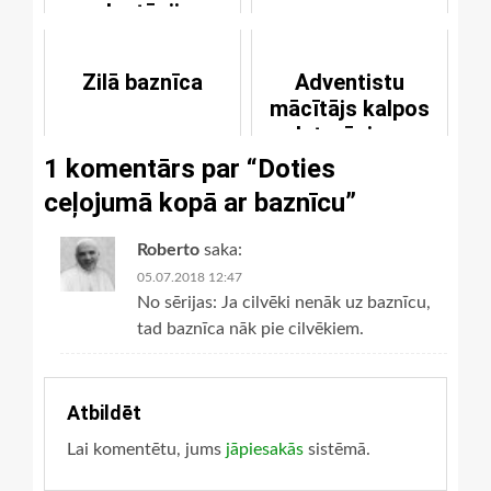
plantāciju
Zilā baznīca
Adventistu
mācītājs kalpos
luterāņiem
1 komentārs par “
Doties
ceļojumā kopā ar baznīcu
”
Roberto
saka:
05.07.2018 12:47
No sērijas: Ja cilvēki nenāk uz baznīcu,
tad baznīca nāk pie cilvēkiem.
Atbildēt
Lai komentētu, jums
jāpiesakās
sistēmā.