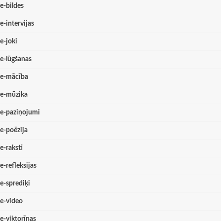
e-bildes
e-intervijas
e-joki
e-lūgšanas
e-mācība
e-mūzika
e-paziņojumi
e-poēzija
e-raksti
e-refleksijas
e-sprediķi
e-video
e-viktorīnas