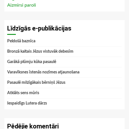
Aizmirsi paroli
Līdzīgās e-publikācijas
Peldošā baznīca
Bronzā kaltais Jēzus vistuvāk debesīm
Garākā plūmju kūka pasaulē
Varavīksnes īstenās nozīmes atjaunošana
Pasaulē milzīgākais bērniņš Jēzus
Atklāts sens mūris
Iespaidīgs Lutera dārzs
Pēdējie komentāri