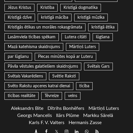
Jēzus Kristus
Kristība
Kristīgā dogmatika
Kristīgā dzīve
kristīgā mācība
kristīgā mūzika
Kristīgās ētikas un morāles rokasgrāmata
kristīgā ētika
Lasāmviela ticības spēkam
Lutera citāti
lūgšana
Mazā katehisma skaidrojums
Mārtiņš Luters
par lūgšanu
Piecas minūtes kopā ar Luteru
Pāvila vēstules galatiešiem skaidrojums
Svētais Gars
Svētais Vakarēdiens
Svētie Raksti
Svēto Rakstu apceres katrai dienai
ticība
ticības realitāte
Tēvreize
velns
Aleksandrs Bite
Dītrihs Bonhēfers
Mārtiņš Luters
Georgs Mancelis
Ilārs Plūme
Markku Särelä
Karls F. V. Valters
Hermanis Zasse
Draugiem
Facebook
Twitter
Instagram
LinkedIn
whatsapp
RSS