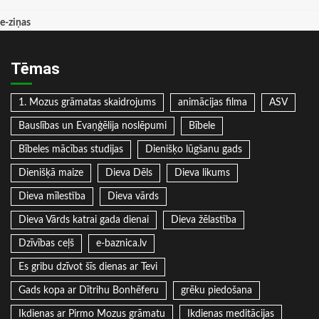
e-ziņas
Tēmas
1. Mozus grāmatas skaidrojums
animācijas filma
ASV
Bauslības un Evaņģēlija noslēpumi
Bībele
Bībeles mācības studijas
Dienišķo lūgšanu gads
Dienišķā maize
Dieva Dēls
Dieva likums
Dieva mīlestība
Dieva vārds
Dieva Vārds katrai gada dienai
Dieva žēlastība
Dzīvības ceļš
e-baznica.lv
Es gribu dzīvot šīs dienas ar Tevi
Gads kopa ar Dītrihu Bonhēferu
grēku piedošana
Ikdienas ar Pirmo Mozus grāmatu
Ikdienas meditācijas