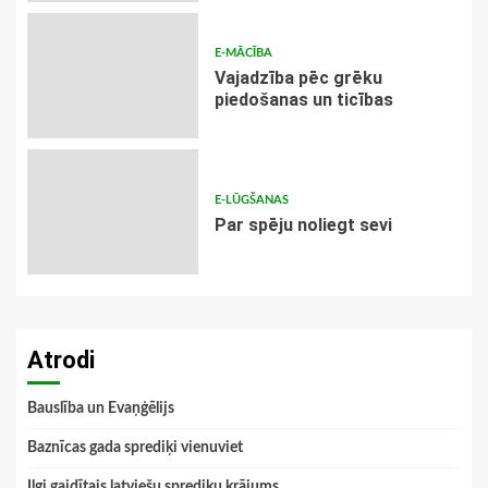
E-MĀCĪBA
Vajadzība pēc grēku
piedošanas un ticības
E-LŪGŠANAS
Par spēju noliegt sevi
Atrodi
Bauslība un Evaņģēlijs
Baznīcas gada sprediķi vienuviet
Ilgi gaidītais latviešu sprediķu krājums