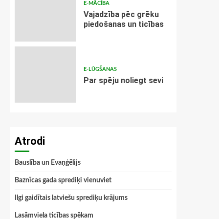
E-MĀCĪBA
Vajadzība pēc grēku
piedošanas un ticības
E-LŪGŠANAS
Par spēju noliegt sevi
Atrodi
Bauslība un Evaņģēlijs
Baznīcas gada sprediķi vienuviet
Ilgi gaidītais latviešu sprediķu krājums
Lasāmviela ticības spēkam