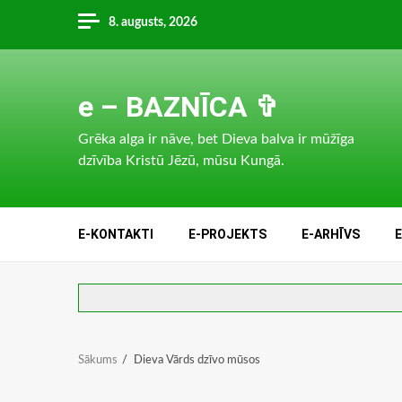
Skip
8. augusts, 2026
to
content
e – BAZNĪCA ✞
Grēka alga ir nāve, bet Dieva balva ir mūžīga
dzīvība Kristū Jēzū, mūsu Kungā.
E-KONTAKTI
E-PROJEKTS
E-ARHĪVS
Sākums
Dieva Vārds dzīvo mūsos