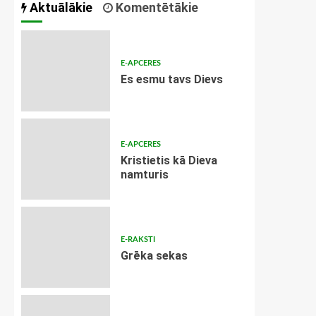
Aktuālākie
Komentētākie
E-APCERES
Es esmu tavs Dievs
E-APCERES
Kristietis kā Dieva
namturis
E-RAKSTI
Grēka sekas