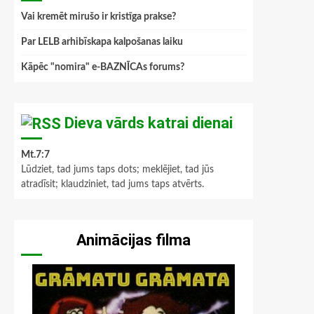
Vai kremēt mirušo ir kristīga prakse?
Par LELB arhibīskapa kalpošanas laiku
Kāpēc "nomira" e-BAZNĪCAs forums?
Dieva vārds katrai dienai
Mt.7:7
Lūdziet, tad jums taps dots; meklējiet, tad jūs
atradīsit; klaudziniet, tad jums taps atvērts.
Animācijas filma