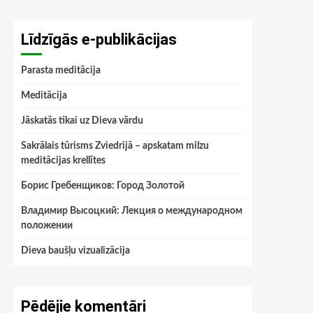
Līdzīgās e-publikācijas
Parasta meditācija
Meditācija
Jāskatās tikai uz Dieva vārdu
Sakrālais tūrisms Zviedrijā – apskatam milzu
meditācijas krellītes
Борис Гребенщиков: Город Золотой
Владимир Высоцкий: Лекция о международном
положении
Dieva baušļu vizualizācija
Pēdējie komentāri