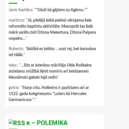
Janis Karklins
: “
"Gluži kā gājiens uz Aglonu.."
”
martinsz
: “
Jā, pēdējā laikā patiesi vērojama liela
reformēto baptistu aktivitāte. Manuprāt tas lielā
mērā varētu būt Džona Makartura, Džona Paipera
nopelns…
”
Roberto
: “
līdzībā es teiktu: .. suņi rej, bet karavāna
iet tālāk.
”
talyc
: “
…līdz ar luterāņu mācītāja Ulda Rožkalna
aiziešanu mūžībā šķiet nomiris arī beidzamais
klausāmais gabals tajā radio
”
gviclo
: “
Starp citu, Holbeins ir pazīstams arī ar
1522. gada kokgriezumu "Luters kā Hercules
Germanicuss ".
”
e – POLEMIKA