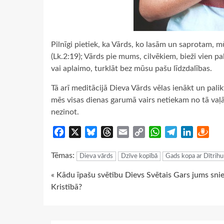
Pilnīgi pietiek, ka Vārds, ko lasām un saprotam, m
(Lk.2:19); Vārds pie mums, cilvēkiem, bieži vien p
vai aplaimo, turklāt bez mūsu pašu līdzdalības.
Tā arī meditācijā Dieva Vārds vēlas ienākt un palik
mēs visas dienas garumā vairs netiekam no tā vaļā
nezinot.
Facebook
X
Bluesky
Threads
Email
Copy
WhatsApp
Telegram
LinkedIn
Dra
Link
Tēmas:
Dieva vārds
Dzīve kopībā
Gads kopa ar Dītrih
Continue
« Kādu īpašu svētību Dievs Svētais Gars jums sni
Kristībā?
Reading