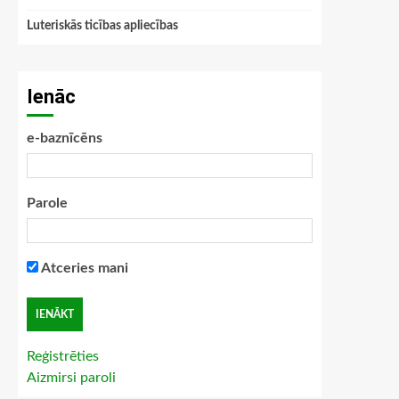
Luteriskās ticības apliecības
Ienāc
e-baznīcēns
Parole
Atceries mani
Reģistrēties
Aizmirsi paroli