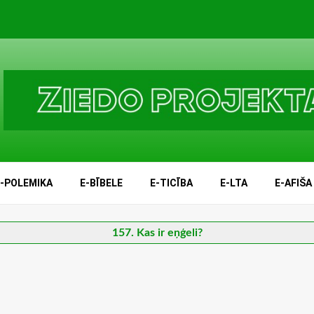
E-POLEMIKA
E-BĪBELE
E-TICĪBA
E-LTA
E-AFIŠA
157. Kas ir eņģeli?