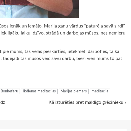
ūsos ienāk un iemājo. Marija ganu vārdus “paturēja savā sirdī”
aliek ilgāku laiku, dzīvo, strādā un darbojas mūsos, nes nemieru
t pie mums, tas vēlas pieskarties, ietekmēt, darboties, tā ka
, tādējādi tas mūsos veic savu darbu, bieži vien mums to pat
ugiem
u Bonhēferu
Ikdienas meditācijas
Marijas piemērs
meditācija
edz
Kā izturēties pret maldīgo grēcinieku »