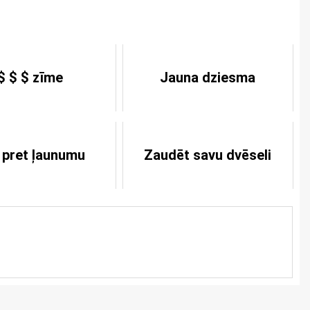
$ $ $ zīme
Jauna dziesma
i pret ļaunumu
Zaudēt savu dvēseli