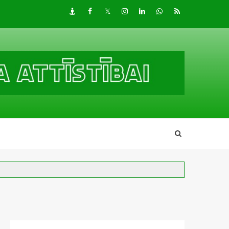
Draugiem
Facebook
Twitter
Instagram
LinkedIn
whatsapp
RSS