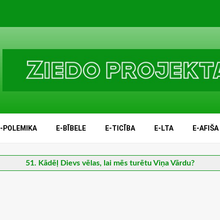
E-POLEMIKA
E-BĪBELE
E-TICĪBA
E-LTA
E-AFIŠA
51. Kādēļ Dievs vēlas, lai mēs turētu Viņa Vārdu?