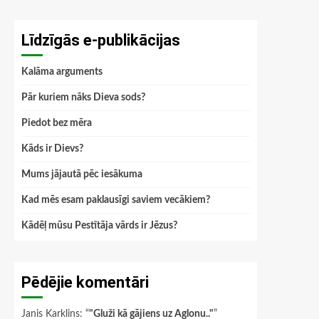
Līdzīgās e-publikācijas
Kalāma arguments
Pār kuriem nāks Dieva sods?
Piedot bez mēra
Kāds ir Dievs?
Mums jājautā pēc iesākuma
Kad mēs esam paklausīgi saviem vecākiem?
Kādēļ mūsu Pestītāja vārds ir Jēzus?
Pēdējie komentāri
Janis Karklins
: “
"Gluži kā gājiens uz Aglonu.."
”