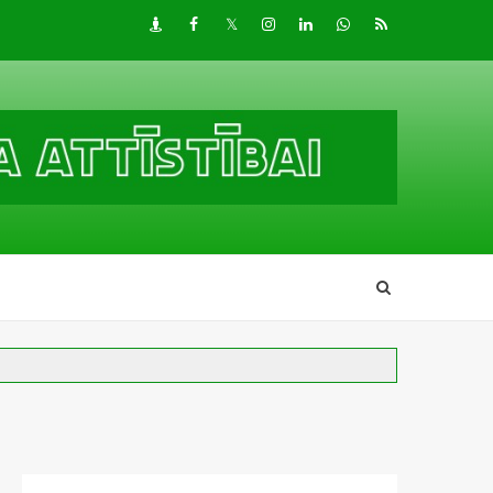
Draugiem
Facebook
Twitter
Instagram
LinkedIn
whatsapp
RSS