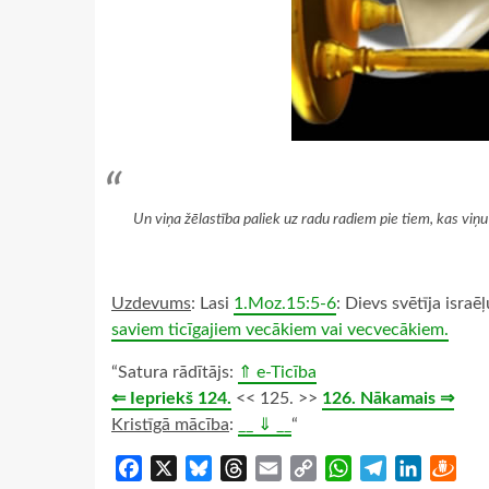
Un viņa žēlastība paliek uz radu radiem pie tiem, kas viņu
Uzdevums
: Lasi
1.Moz.15:5-6
: Dievs svētīja isra
saviem ticīgajiem vecākiem vai vecvecākiem.
“Satura rādītājs:
⇑ e-Ticība
⇐ Iepriekš 124.
<< 125. >>
126. Nākamais ⇒
Kristīgā mācība
:
__ ⇓ __
“
Facebook
X
Bluesky
Threads
Email
Copy
WhatsApp
Telegram
LinkedIn
Dra