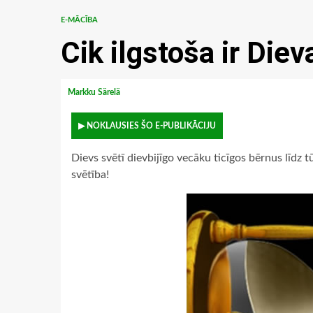
E-MĀCĪBA
Cik ilgstoša ir Diev
Markku Särelä
▶ NOKLAUSIES ŠO E-PUBLIKĀCIJU
Dievs svētī dievbijīgo vecāku ticīgos bērnus līdz tū
svētība!