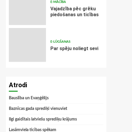
E-MĀCĪBA
Vajadzība pēc grēku
piedošanas un ticības
E-LŪGŠANAS
Par spēju noliegt sevi
Atrodi
Bauslība un Evaņģēlijs
Baznīcas gada sprediķi vienuviet
Ilgi gaidītais latviešu sprediķu krājums
Lasāmviela ticības spēkam