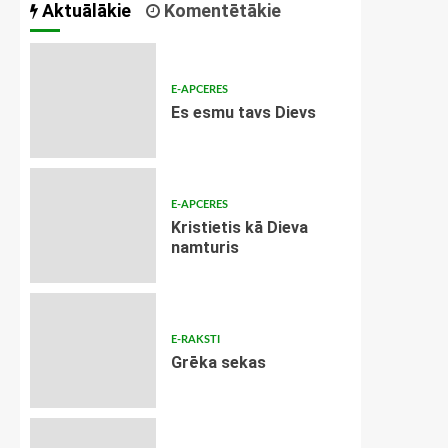
Aktuālākie
Komentētākie
E-APCERES
Es esmu tavs Dievs
E-APCERES
Kristietis kā Dieva
namturis
E-RAKSTI
Grēka sekas