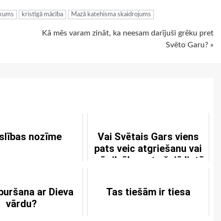
ikums
kristīgā mācība
Mazā katehisma skaidrojums
Kā mēs varam zināt, ka neesam darījuši grēku pret
Svēto Garu? »
slības nozīme
Vai Svētais Gars viens
pats veic atgriešanu vai
arī cilvēks pats šajā lietā
var darboties līdzi?
 buršana ar Dieva
Tas tiešām ir tiesa
vārdu?