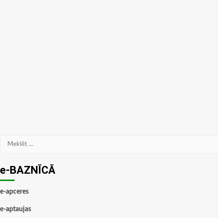
Meklēt:
e-BAZNĪCĀ
e-apceres
e-aptaujas