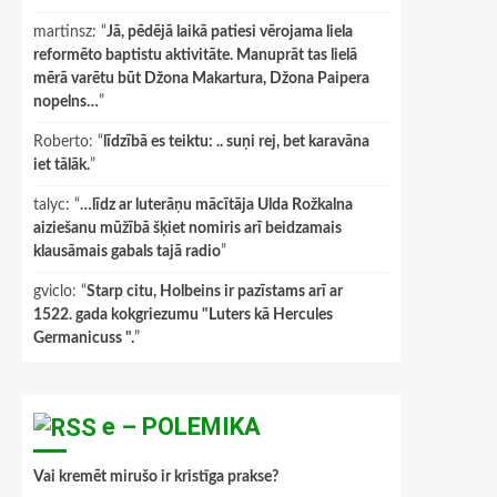
martinsz
: “
Jā, pēdējā laikā patiesi vērojama liela
reformēto baptistu aktivitāte. Manuprāt tas lielā
mērā varētu būt Džona Makartura, Džona Paipera
nopelns…
”
Roberto
: “
līdzībā es teiktu: .. suņi rej, bet karavāna
iet tālāk.
”
talyc
: “
…līdz ar luterāņu mācītāja Ulda Rožkalna
aiziešanu mūžībā šķiet nomiris arī beidzamais
klausāmais gabals tajā radio
”
gviclo
: “
Starp citu, Holbeins ir pazīstams arī ar
1522. gada kokgriezumu "Luters kā Hercules
Germanicuss ".
”
e – POLEMIKA
Vai kremēt mirušo ir kristīga prakse?