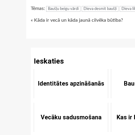
Link
Tēmas:
Baušļu beigu vārdi
Dieva desmit baušļi
Dieva l
Continue
« Kāda ir vecā un kāda jaunā cilvēka būtība?
Reading
Ieskaties
Identitātes apzināšanās
Bau
Vecāku sadusmošana
Kas ir