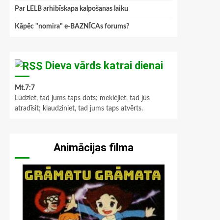
Par LELB arhibīskapa kalpošanas laiku
Kāpēc "nomira" e-BAZNĪCAs forums?
Dieva vārds katrai dienai
Mt.7:7
Lūdziet, tad jums taps dots; meklējiet, tad jūs
atradīsit; klaudziniet, tad jums taps atvērts.
Animācijas filma