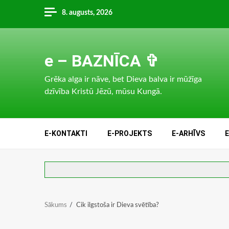
Skip
8. augusts, 2026
to
content
e – BAZNĪCA ✞
Grēka alga ir nāve, bet Dieva balva ir mūžīga
dzīvība Kristū Jēzū, mūsu Kungā.
E-KONTAKTI
E-PROJEKTS
E-ARHĪVS
Sākums
Cik ilgstoša ir Dieva svētība?