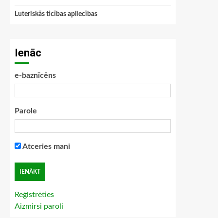
Luteriskās ticības apliecības
Ienāc
e-baznīcēns
Parole
Atceries mani
Reģistrēties
Aizmirsi paroli