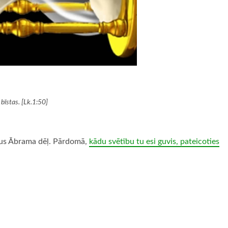
 bīstas. [Lk.1:50]
ēļus Ābrama dēļ. Pārdomā,
kādu svētību tu esi guvis, pateicoties
ugiem