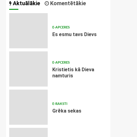
Aktuālākie
Komentētākie
E-APCERES
Es esmu tavs Dievs
E-APCERES
Kristietis kā Dieva
namturis
E-RAKSTI
Grēka sekas