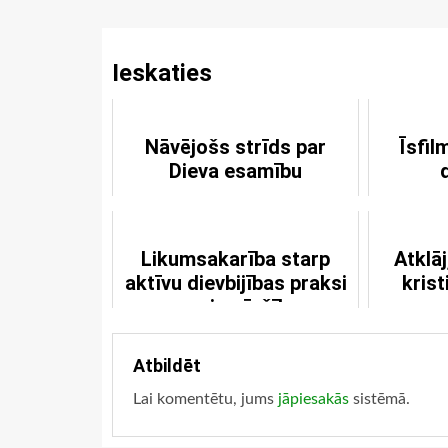
Reading
Ieskaties
Nāvējošs strīds par
Īsfil
Dieva esamību
Likumsakarība starp
Atklāj
aktīvu dievbijības praksi
krist
un aizmāršību
Atbildēt
Lai komentētu, jums
jāpiesakās
sistēmā.