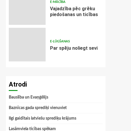
E-MĀCĪBA
Vajadzība pēc grēku
piedošanas un ticības
E-LŪGŠANAS
Par spēju noliegt sevi
Atrodi
Bauslība un Evaņģēlijs
Baznīcas gada sprediķi vienuviet
Ilgi gaidītais latviešu sprediķu krājums
Lasāmviela ticības spēkam