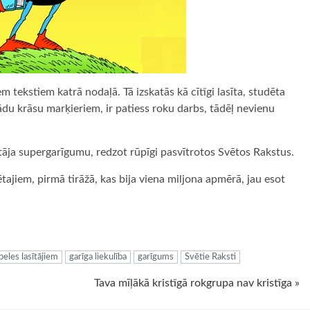
m tekstiem katrā nodaļā. Tā izskatās kā cītīgi lasīta, studēta
žādu krāsu marķieriem, ir patiess roku darbs, tādēļ nevienu
ītāja supergarīgumu, redzot rūpīgi pasvītrotos Svētos Rakstus.
tajiem, pirmā tirāžā, kas bija viena miljona apmērā, jau esot
ugiem
beles lasītājiem
garīga liekulība
garīgums
Svētie Raksti
Tava mīļākā kristīgā rokgrupa nav kristīga »