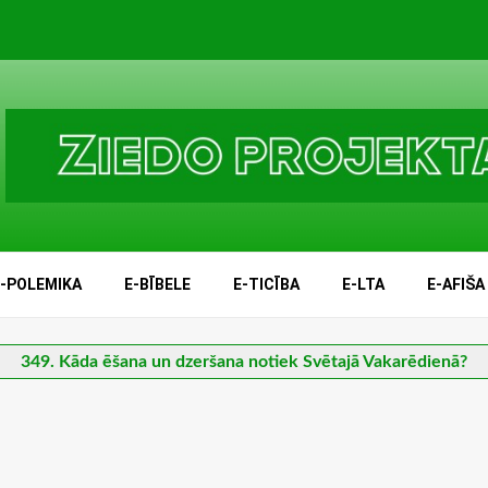
E-POLEMIKA
E-BĪBELE
E-TICĪBA
E-LTA
E-AFIŠA
349. Kāda ēšana un dzeršana notiek Svētajā Vakarēdienā?