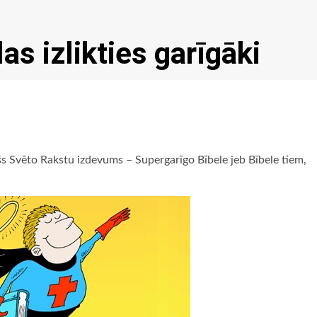
as izlikties garīgāki
šs Svēto Rakstu izdevums – Supergarīgo Bībele jeb Bībele tiem,