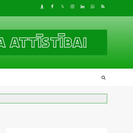
Draugiem
Facebook
Twitter
Instagram
LinkedIn
whatsapp
RSS