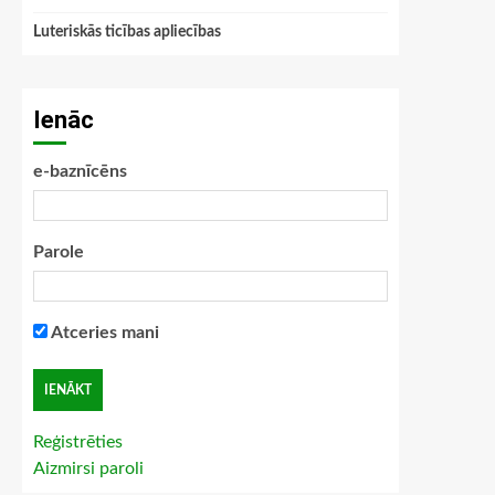
Luteriskās ticības apliecības
Ienāc
e-baznīcēns
Parole
Atceries mani
Reģistrēties
Aizmirsi paroli