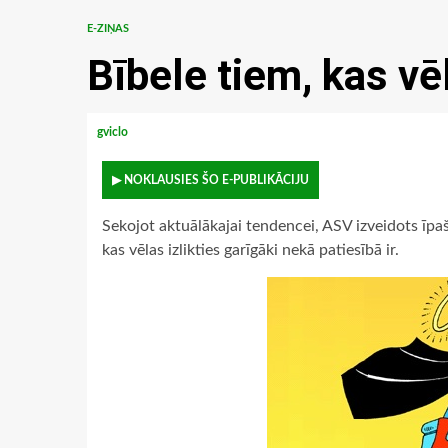
E-ZIŅAS
Bībele tiem, kas vēl
gviclo
▶ NOKLAUSIES ŠO E-PUBLIKĀCIJU
Sekojot aktuālākajai tendencei, ASV izveidots īpa
kas vēlas izlikties garīgāki nekā patiesībā ir.