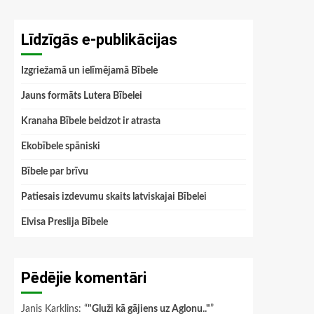
Līdzīgās e-publikācijas
Izgriežamā un ielīmējamā Bībele
Jauns formāts Lutera Bībelei
Kranaha Bībele beidzot ir atrasta
Ekobībele spāniski
Bībele par brīvu
Patiesais izdevumu skaits latviskajai Bībelei
Elvisa Preslija Bībele
Pēdējie komentāri
Janis Karklins
: “
"Gluži kā gājiens uz Aglonu.."
”