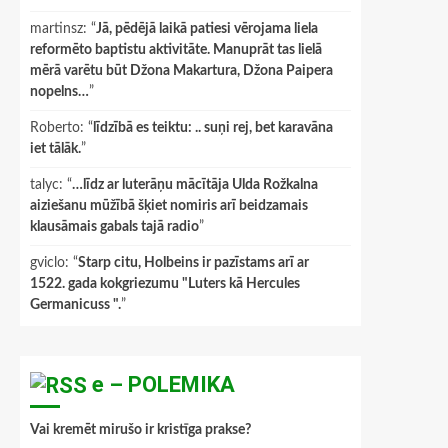
martinsz
: “
Jā, pēdējā laikā patiesi vērojama liela
reformēto baptistu aktivitāte. Manuprāt tas lielā
mērā varētu būt Džona Makartura, Džona Paipera
nopelns…
”
Roberto
: “
līdzībā es teiktu: .. suņi rej, bet karavāna
iet tālāk.
”
talyc
: “
…līdz ar luterāņu mācītāja Ulda Rožkalna
aiziešanu mūžībā šķiet nomiris arī beidzamais
klausāmais gabals tajā radio
”
gviclo
: “
Starp citu, Holbeins ir pazīstams arī ar
1522. gada kokgriezumu "Luters kā Hercules
Germanicuss ".
”
e – POLEMIKA
Vai kremēt mirušo ir kristīga prakse?