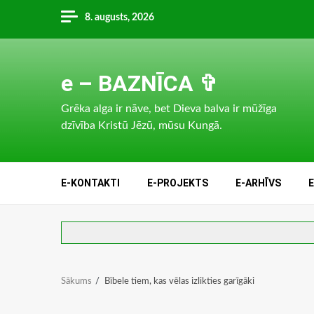
Skip
8. augusts, 2026
to
content
e – BAZNĪCA ✞
Grēka alga ir nāve, bet Dieva balva ir mūžīga
dzīvība Kristū Jēzū, mūsu Kungā.
E-KONTAKTI
E-PROJEKTS
E-ARHĪVS
Sākums
Bībele tiem, kas vēlas izlikties garīgāki