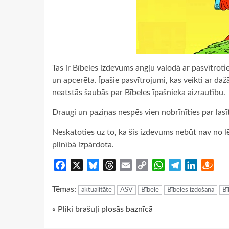
Tas ir Bībeles izdevums angļu valodā ar pasvītrotie
un apcerēta. Īpašie pasvītrojumi, kas veikti ar da
neatstās šaubās par Bībeles īpašnieka aizrautību.
Draugi un paziņas nespēs vien nobrīnīties par las
Neskatoties uz to, ka šis izdevums nebūt nav no lē
pilnībā izpārdota.
Facebook
X
Bluesky
Threads
Email
Copy
WhatsApp
Telegram
LinkedIn
Dra
Link
Tēmas:
aktualitāte
ASV
Bībele
Bībeles izdošana
Bī
Continue
« Pliki brašuļi plosās baznīcā