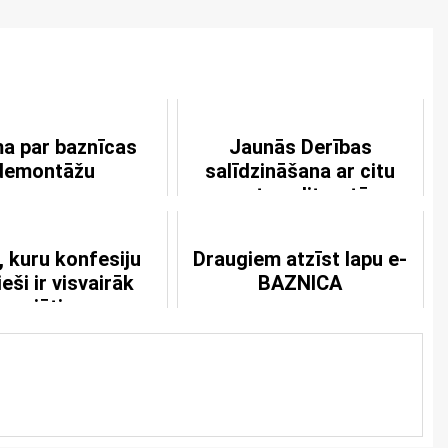
ma par baznīcas
Jaunās Derības
demontāžu
salīdzināšana ar citu
senatnes literatūru
, kuru konfesiju
Draugiem atzīst lapu e-
ieši ir visvairāk
BAZNICA
vajātie