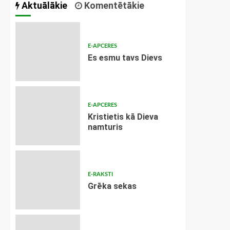
Aktuālākie
Komentētākie
E-APCERES
Es esmu tavs Dievs
E-APCERES
Kristietis kā Dieva
namturis
E-RAKSTI
Grēka sekas