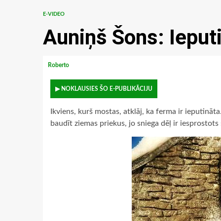
E-VIDEO
Auniņš Šons: Ieputi
Roberto
▶ NOKLAUSIES ŠO E-PUBLIKĀCIJU
Ikviens, kurš mostas, atklāj, ka ferma ir ieputinā
baudīt ziemas priekus, jo sniega dēļ ir iesprostots