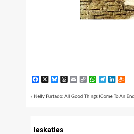
Facebook
X
Bluesky
Threads
Email
Copy
WhatsApp
Telegram
LinkedIn
Dra
Link
Continue
« Nelly Furtado: All Good Things (Come To An End
Reading
Ieskaties