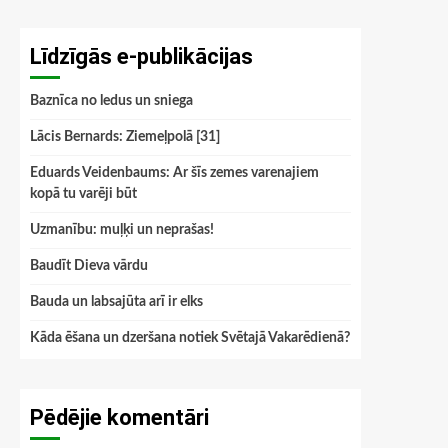
Līdzīgās e-publikācijas
Baznīca no ledus un sniega
Lācis Bernards: Ziemeļpolā [31]
Eduards Veidenbaums: Ar šīs zemes varenajiem
kopā tu varēji būt
Uzmanību: muļķi un neprašas!
Baudīt Dieva vārdu
Bauda un labsajūta arī ir elks
Kāda ēšana un dzeršana notiek Svētajā Vakarēdienā?
Pēdējie komentāri