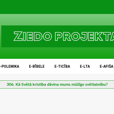
E-POLEMIKA
E-BĪBELE
E-TICĪBA
E-LTA
E-AFIŠA
306. Kā Svētā kristība dāvina mums mūžīgo svētlaimību?