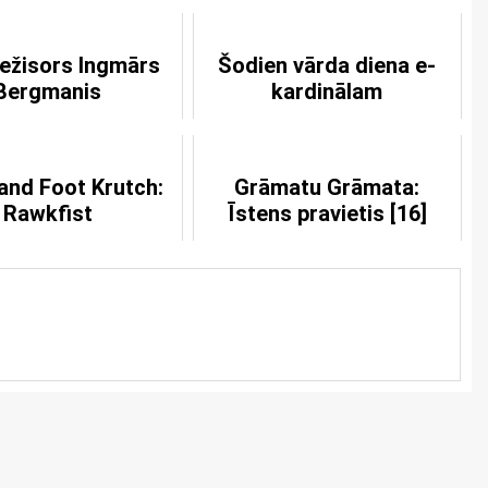
režisors Ingmārs
Šodien vārda diena e-
Bergmanis
kardinālam
nd Foot Krutch:
Grāmatu Grāmata:
Rawkfist
Īstens pravietis [16]