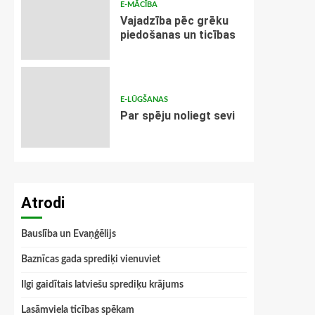
E-MĀCĪBA
Vajadzība pēc grēku
piedošanas un ticības
E-LŪGŠANAS
Par spēju noliegt sevi
Atrodi
Bauslība un Evaņģēlijs
Baznīcas gada sprediķi vienuviet
Ilgi gaidītais latviešu sprediķu krājums
Lasāmviela ticības spēkam