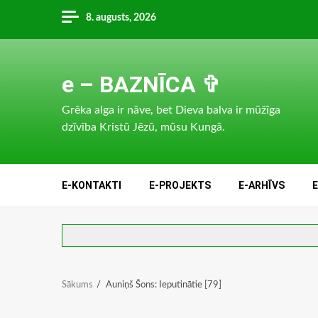
Skip
8. augusts, 2026
to
content
e – BAZNĪCA ✞
Grēka alga ir nāve, bet Dieva balva ir mūžīga
dzīvība Kristū Jēzū, mūsu Kungā.
E-KONTAKTI
E-PROJEKTS
E-ARHĪVS
Sākums
Auniņš Šons: Ieputinātie [79]