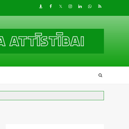
Draugiem
Facebook
Twitter
Instagram
LinkedIn
whatsapp
RSS