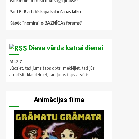
Vai kremēt mirušo ir kristīga prakse?
Par LELB arhibīskapa kalpošanas laiku
Kāpēc "nomira" e-BAZNĪCAs forums?
Dieva vārds katrai dienai
Mt.7:7
Lūdziet, tad jums taps dots; meklējiet, tad jūs
atradīsit; klaudziniet, tad jums taps atvērts.
Animācijas filma