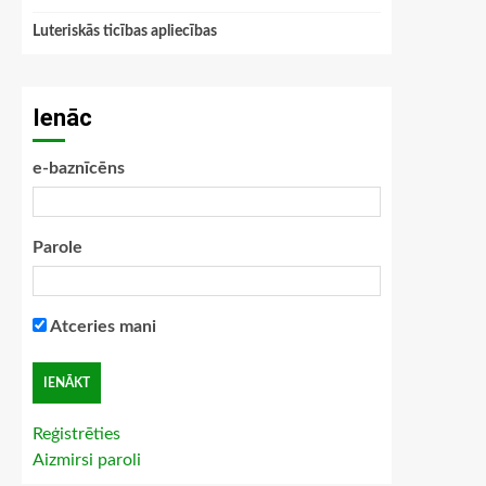
Luteriskās ticības apliecības
Ienāc
e-baznīcēns
Parole
Atceries mani
Reģistrēties
Aizmirsi paroli