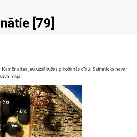
nātie [79]
ta. Kamēr aitas jau uzsākušas pikošanās cīņu, Saimnieks nevar
 savā mājā.