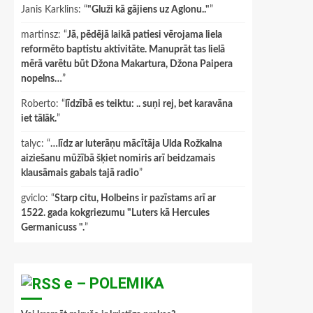
Janis Karklins
: “
"Gluži kā gājiens uz Aglonu.."
”
martinsz
: “
Jā, pēdējā laikā patiesi vērojama liela
reformēto baptistu aktivitāte. Manuprāt tas lielā
mērā varētu būt Džona Makartura, Džona Paipera
nopelns…
”
Roberto
: “
līdzībā es teiktu: .. suņi rej, bet karavāna
iet tālāk.
”
talyc
: “
…līdz ar luterāņu mācītāja Ulda Rožkalna
aiziešanu mūžībā šķiet nomiris arī beidzamais
klausāmais gabals tajā radio
”
gviclo
: “
Starp citu, Holbeins ir pazīstams arī ar
1522. gada kokgriezumu "Luters kā Hercules
Germanicuss ".
”
e – POLEMIKA