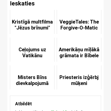
Ieskaties
Kristīgā multfilma
VeggieTales: The
"Jēzus brīnumi"
Forgive-O-Matic
Ceļojums uz
Amerikāņu mīļākā
Vatikānu
grāmata ir Bībele
Misters Bīns
Priesteris izģērbj
dievkalpojumā
mūķeni
Atbildēt