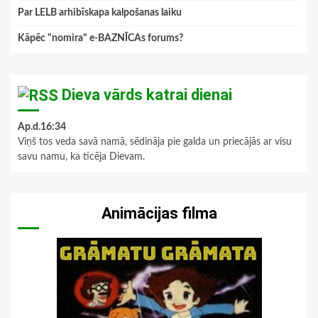
Par LELB arhibīskapa kalpošanas laiku
Kāpēc "nomira" e-BAZNĪCAs forums?
Dieva vārds katrai dienai
Ap.d.16:34
Viņš tos veda savā namā, sēdināja pie galda un priecājās ar visu
savu namu, ka ticēja Dievam.
Animācijas filma