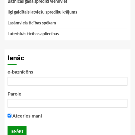
Baznīcas gada sprediķi vienuviet
Ilgi gaidītais latviešu sprediķu krājums
Lasāmviela ticības spēkam
Luteriskās ticības apliecības
Ienāc
e-baznīcēns
Parole
Atceries mani