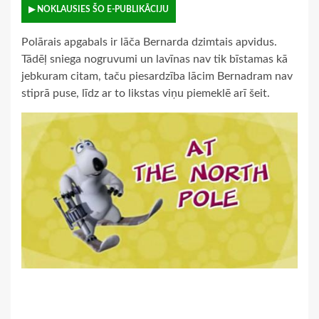
▶ NOKLAUSIES ŠO E-PUBLIKĀCIJU
Polārais apgabals ir lāča Bernarda dzimtais apvidus.
Tādēļ sniega nogruvumi un lavīnas nav tik bīstamas kā
jebkuram citam, taču piesardzība lācim Bernadram nav
stiprā puse, līdz ar to likstas viņu piemeklē arī šeit.