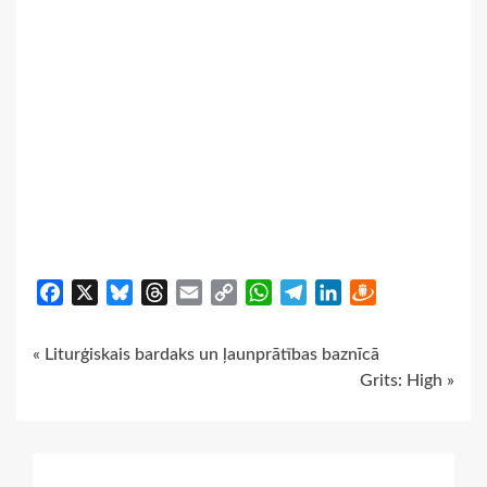
Facebook
X
Bluesky
Threads
Email
Copy
WhatsApp
Telegram
LinkedIn
Draugiem
Link
Continue
« Liturģiskais bardaks un ļaunprātības baznīcā
Grits: High »
Reading