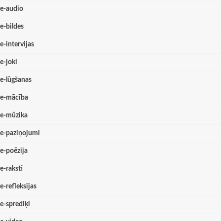
e-audio
e-bildes
e-intervijas
e-joki
e-lūgšanas
e-mācība
e-mūzika
e-paziņojumi
e-poēzija
e-raksti
e-refleksijas
e-sprediķi