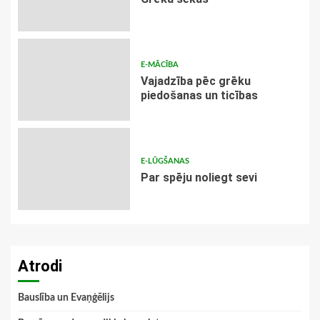
E-MĀCĪBA
Vajadzība pēc grēku
piedošanas un ticības
E-LŪGŠANAS
Par spēju noliegt sevi
Atrodi
Bauslība un Evaņģēlijs