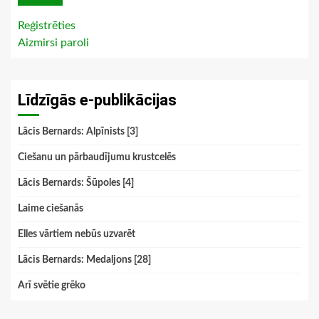
Reģistrēties
Aizmirsi paroli
Līdzīgās e-publikācijas
Lācis Bernards: Alpīnists [3]
Ciešanu un pārbaudījumu krustcelēs
Lācis Bernards: Šūpoles [4]
Laime ciešanās
Elles vārtiem nebūs uzvarēt
Lācis Bernards: Medaljons [28]
Arī svētie grēko