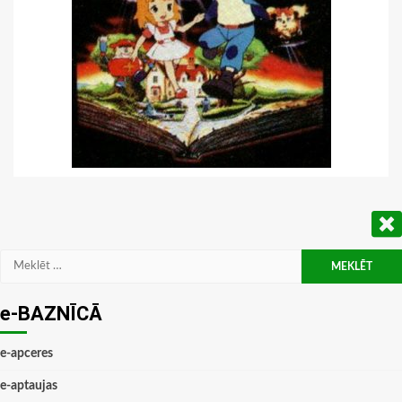
Meklēt:
e-BAZNĪCĀ
e-apceres
e-aptaujas