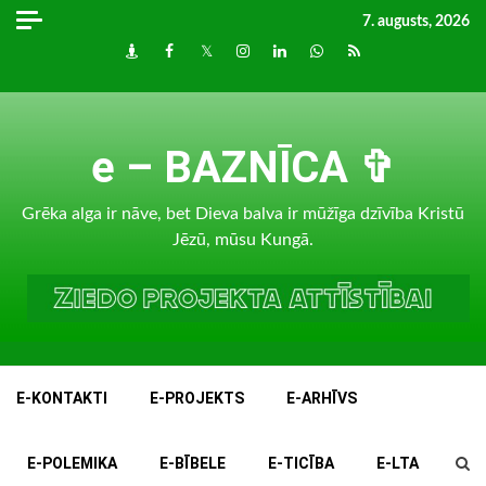
Skip
7. augusts, 2026
to
Draugiem
Facebook
Twitter
Instagram
LinkedIn
whatsapp
RSS
content
e – BAZNĪCA ✞
Grēka alga ir nāve, bet Dieva balva ir mūžīga dzīvība Kristū
Jēzū, mūsu Kungā.
E-KONTAKTI
E-PROJEKTS
E-ARHĪVS
E-POLEMIKA
E-BĪBELE
E-TICĪBA
E-LTA