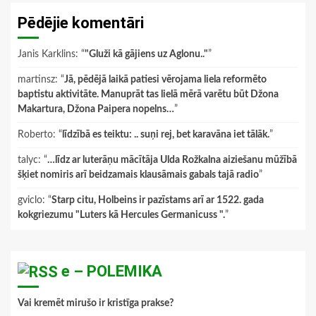
Pēdējie komentāri
Janis Karklins
: “
"Gluži kā gājiens uz Aglonu.."
”
martinsz
: “
Jā, pēdējā laikā patiesi vērojama liela reformēto
baptistu aktivitāte. Manuprāt tas lielā mērā varētu būt Džona
Makartura, Džona Paipera nopelns…
”
Roberto
: “
līdzībā es teiktu: .. suņi rej, bet karavāna iet tālāk.
”
talyc
: “
…līdz ar luterāņu mācītāja Ulda Rožkalna aiziešanu mūžībā
šķiet nomiris arī beidzamais klausāmais gabals tajā radio
”
gviclo
: “
Starp citu, Holbeins ir pazīstams arī ar 1522. gada
kokgriezumu "Luters kā Hercules Germanicuss ".
”
e – POLEMIKA
Vai kremēt mirušo ir kristīga prakse?