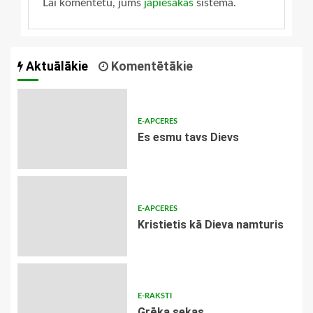
Lai komentētu, jums
jāpiesakās
sistēmā.
Aktuālākie
Komentētākie
E-APCERES
Es esmu tavs Dievs
E-APCERES
Kristietis kā Dieva namturis
E-RAKSTI
Grēka sekas