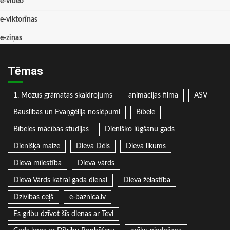
e-video
e-viktorīnas
e-ziņas
Tēmas
1. Mozus grāmatas skaidrojums
animācijas filma
ASV
Bauslības un Evaņģēlija noslēpumi
Bībele
Bībeles mācības studijas
Dienišķo lūgšanu gads
Dienišķā maize
Dieva Dēls
Dieva likums
Dieva mīlestība
Dieva vārds
Dieva Vārds katrai gada dienai
Dieva žēlastība
Dzīvības ceļš
e-baznica.lv
Es gribu dzīvot šīs dienas ar Tevi