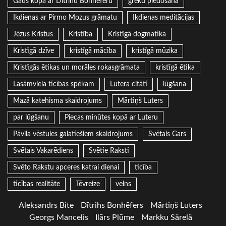
Gads kopa ar Dītrihu Bonhēferu
grēku piedošana
Ikdienas ar Pirmo Mozus grāmatu
Ikdienas meditācijas
Jēzus Kristus
Kristība
Kristīgā dogmatika
Kristīgā dzīve
kristīgā mācība
kristīgā mūzika
Kristīgās ētikas un morāles rokasgrāmata
kristīgā ētika
Lasāmviela ticības spēkam
Lutera citāti
lūgšana
Mazā katehisma skaidrojums
Mārtiņš Luters
par lūgšanu
Piecas minūtes kopā ar Luteru
Pāvila vēstules galatiešiem skaidrojums
Svētais Gars
Svētais Vakarēdiens
Svētie Raksti
Svēto Rakstu apceres katrai dienai
ticība
ticības realitāte
Tēvreize
velns
Aleksandrs Bite
Dītrihs Bonhēfers
Mārtiņš Luters
Georgs Mancelis
Ilārs Plūme
Markku Särelä