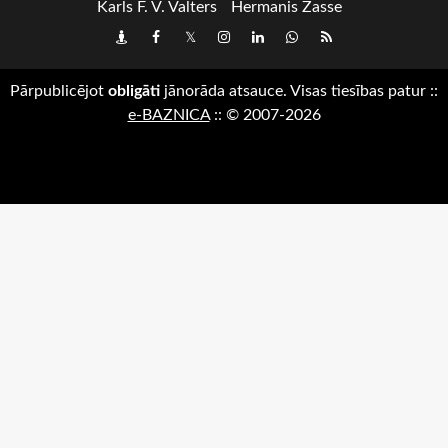
Karls F. V. Valters
Hermanis Zasse
Draugiem
Facebook
Twitter
Instagram
LinkedIn
whatsapp
RSS
Pārpublicējot
obligāti
jānorāda atsauce. Visas tiesības patur
::
e-BAZNICA
::
© 2007-2026