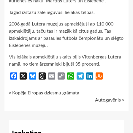
kurienes es nāku. Mārtiņš Luters un Eislēbene”.
Tagad izstāžu zāle ieguvusi lielākas telpas.
2006.gadā Lutera muzejus apmeklējuši ap 110 000
apmeklētāju, taču tas ir mazāk kā citus gadus. Tas
izskaidrojams ar pasaules futbola čempionātu un slēgto
Eislēbenes muzeju.
Vislielākais apmeklētāju skaits bijis Vitenbergas Lutera
namā, no tiem ārzemnieki bijuši 35 procenti.
Facebook
X
Bluesky
Threads
Email
Copy
WhatsApp
Telegram
LinkedIn
Draugiem
Link
Continue
« Kopēja Eiropas dziesmu grāmata
Autogavēnis »
Reading