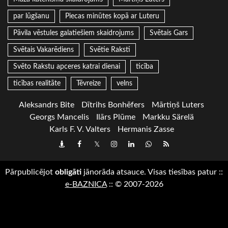
par lūgšanu
Piecas minūtes kopā ar Luteru
Pāvila vēstules galatiešiem skaidrojums
Svētais Gars
Svētais Vakarēdiens
Svētie Raksti
Svēto Rakstu apceres katrai dienai
ticība
ticības realitāte
Tēvreize
velns
Aleksandrs Bite
Dītrihs Bonhēfers
Mārtiņš Luters
Georgs Mancelis
Ilārs Plūme
Markku Särelä
Karls F. V. Valters
Hermanis Zasse
Draugiem
Facebook
Twitter
Instagram
LinkedIn
whatsapp
RSS
Pārpublicējot
obligāti
jānorāda atsauce. Visas tiesības patur
::
e-BAZNICA
::
© 2007-2026