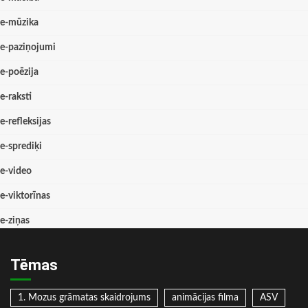
e-mūzika
e-paziņojumi
e-poēzija
e-raksti
e-refleksijas
e-sprediķi
e-video
e-viktorīnas
e-ziņas
Tēmas
1. Mozus grāmatas skaidrojums
animācijas filma
ASV