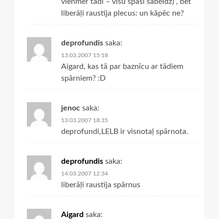
vienmēr tādi – visu špāsi sabeidz) , bet
liberāļi raustīja plecus: un kāpēc ne?
deprofundis
saka:
13.03.2007 15:18
Aigard, kas tā par baznīcu ar tādiem
spārniem? :D
jenoc
saka:
13.03.2007 18:35
deprofundi,LELB ir visnotaļ spārnota.
deprofundis
saka:
14.03.2007 12:34
liberāļi raustīja spārnus
Aigard
saka: