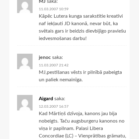
MJ
saka:
11.03.2007 10:59
Kāpēc Lutera kunga sarakstītie kreatīvi
naf iekļauti JD kanonā, nevar būt, ka
svētais gars ir beidzis dievbijīgo praviešu
iedvesmošanas darbu!
jenoc
saka:
11.03.2007 21:42
MJ,pestīšanas vēsts ir pilnībā pabeigta
un paliek nemainīga.
Aigard
saka:
12.03.2007 16:57
Kad Mārtiņš dzīvoja, kanons jau bija
nobeigts. Taču augsburgeru kanonos no
viņa ir papilnam. Palasi Libera
Concordiae (LC) – Vienprātības grāmatu,