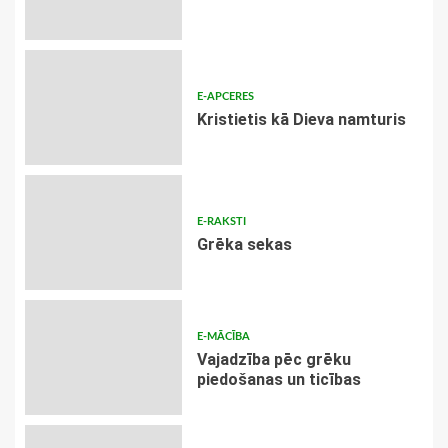
E-APCERES
Kristietis kā Dieva namturis
E-RAKSTI
Grēka sekas
E-MĀCĪBA
Vajadzība pēc grēku
piedošanas un ticības