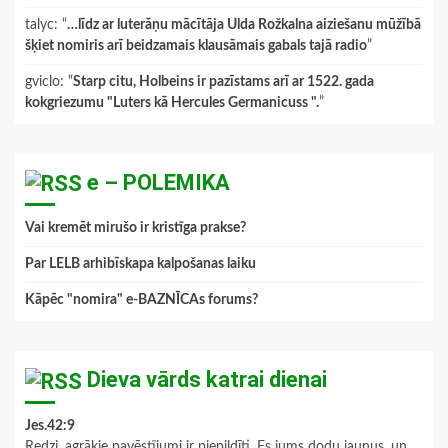
talyc
: “
…līdz ar luterāņu mācītāja Ulda Rožkalna aiziešanu mūžībā
šķiet nomiris arī beidzamais klausāmais gabals tajā radio
”
gviclo
: “
Starp citu, Holbeins ir pazīstams arī ar 1522. gada
kokgriezumu "Luters kā Hercules Germanicuss ".
”
e – POLEMIKA
Vai kremēt mirušo ir kristīga prakse?
Par LELB arhibīskapa kalpošanas laiku
Kāpēc "nomira" e-BAZNĪCAs forums?
Dieva vārds katrai dienai
Jes.42:9
Redzi, agrākie pavēstījumi ir piepildīti, Es jums dodu jaunus, un,