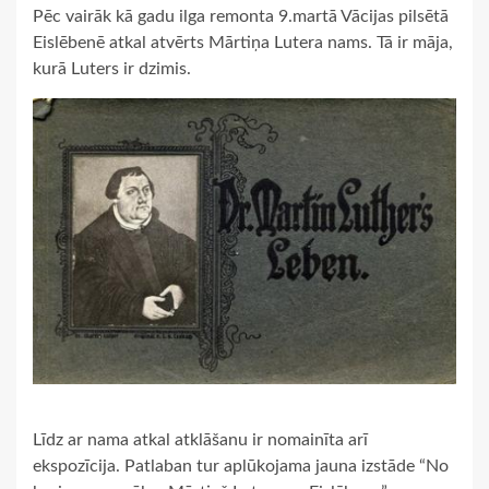
Pēc vairāk kā gadu ilga remonta 9.martā Vācijas pilsētā
Eislēbenē atkal atvērts Mārtiņa Lutera nams. Tā ir māja,
kurā Luters ir dzimis.
Līdz ar nama atkal atklāšanu ir nomainīta arī
ekspozīcija. Patlaban tur aplūkojama jauna izstāde “No