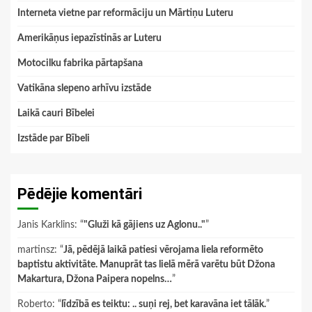
Interneta vietne par reformāciju un Mārtiņu Luteru
Amerikāņus iepazīstinās ar Luteru
Motocilku fabrika pārtapšana
Vatikāna slepeno arhīvu izstāde
Laikā cauri Bībelei
Izstāde par Bībeli
Pēdējie komentāri
Janis Karklins
: “
"Gluži kā gājiens uz Aglonu.."
”
martinsz
: “
Jā, pēdējā laikā patiesi vērojama liela reformēto
baptistu aktivitāte. Manuprāt tas lielā mērā varētu būt Džona
Makartura, Džona Paipera nopelns…
”
Roberto
: “
līdzībā es teiktu: .. suņi rej, bet karavāna iet tālāk.
”