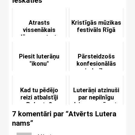
Ieskaties
Atrasts
Kristīgās mūzikas
vissenākais
festivāls Rīgā
Jēzus portrets
Piesit luterāņu
Pārsteidzošs
"ikonu"
konfesionālās
piederības
sadalījums Latvijā
Kad tu pēdējo
Luterāņi atzinuši
reizi atbalstīji
par nepilnīgu
Roberto?
dziesmu grāmatu
7 komentāri par “
Atvērts Lutera
nams
”