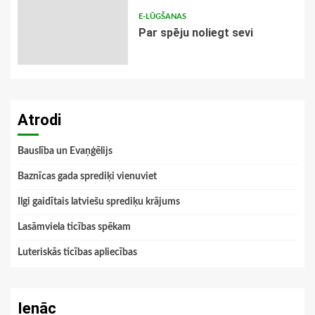
E-LŪGŠANAS
Par spēju noliegt sevi
Atrodi
Bauslība un Evaņģēlijs
Baznīcas gada sprediķi vienuviet
Ilgi gaidītais latviešu sprediķu krājums
Lasāmviela ticības spēkam
Luteriskās ticības apliecības
Ienāc