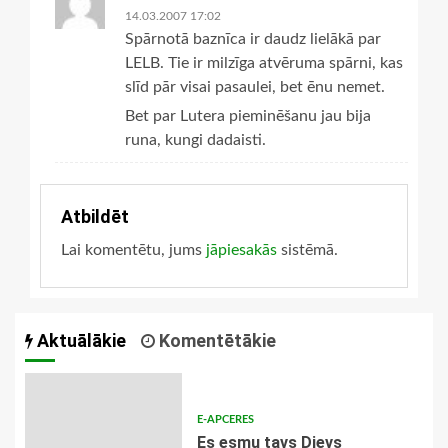
14.03.2007 17:02
Spārnotā baznīca ir daudz lielākā par
LELB. Tie ir milzīga atvēruma spārni, kas
slīd pār visai pasaulei, bet ēnu nemet.
Bet par Lutera pieminēšanu jau bija
runa, kungi dadaisti.
Atbildēt
Lai komentētu, jums
jāpiesakās
sistēmā.
Aktuālākie
Komentētākie
E-APCERES
Es esmu tavs Dievs