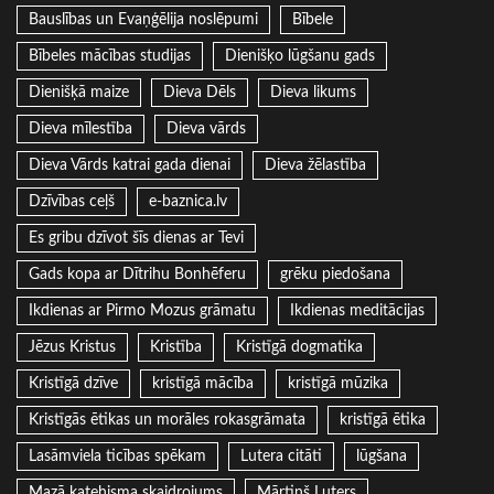
Bauslības un Evaņģēlija noslēpumi
Bībele
Bībeles mācības studijas
Dienišķo lūgšanu gads
Dienišķā maize
Dieva Dēls
Dieva likums
Dieva mīlestība
Dieva vārds
Dieva Vārds katrai gada dienai
Dieva žēlastība
Dzīvības ceļš
e-baznica.lv
Es gribu dzīvot šīs dienas ar Tevi
Gads kopa ar Dītrihu Bonhēferu
grēku piedošana
Ikdienas ar Pirmo Mozus grāmatu
Ikdienas meditācijas
Jēzus Kristus
Kristība
Kristīgā dogmatika
Kristīgā dzīve
kristīgā mācība
kristīgā mūzika
Kristīgās ētikas un morāles rokasgrāmata
kristīgā ētika
Lasāmviela ticības spēkam
Lutera citāti
lūgšana
Mazā katehisma skaidrojums
Mārtiņš Luters