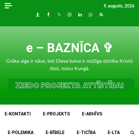
Skip
9. augusts, 2026
to
Draugiem
Facebook
Twitter
Instagram
LinkedIn
whatsapp
RSS
content
e – BAZNĪCA ✞
Grēka alga ir nāve, bet Dieva balva ir mūžīga dzīvība Kristū
Jēzū, mūsu Kungā.
E-KONTAKTI
E-PROJEKTS
E-ARHĪVS
E-POLEMIKA
E-BĪBELE
E-TICĪBA
E-LTA