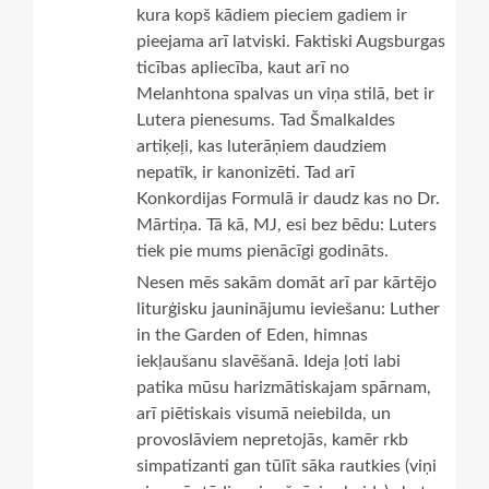
kura kopš kādiem pieciem gadiem ir
pieejama arī latviski. Faktiski Augsburgas
ticības apliecība, kaut arī no
Melanhtona spalvas un viņa stilā, bet ir
Lutera pienesums. Tad Šmalkaldes
artiķeļi, kas luterāņiem daudziem
nepatīk, ir kanonizēti. Tad arī
Konkordijas Formulā ir daudz kas no Dr.
Mārtiņa. Tā kā, MJ, esi bez bēdu: Luters
tiek pie mums pienācīgi godināts.
Nesen mēs sakām domāt arī par kārtējo
liturģisku jauninājumu ieviešanu: Luther
in the Garden of Eden, himnas
iekļaušanu slavēšanā. Ideja ļoti labi
patika mūsu harizmātiskajam spārnam,
arī piētiskais visumā neiebilda, un
provoslāviem nepretojās, kamēr rkb
simpatizanti gan tūlīt sāka rautkies (viņi