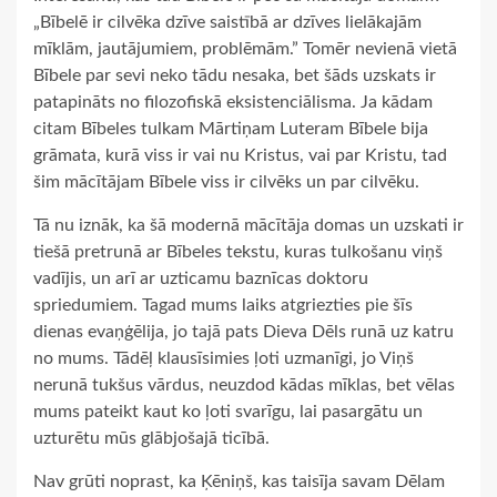
„Bībelē ir cilvēka dzīve saistībā ar dzīves lielākajām
mīklām, jautājumiem, problēmām.” Tomēr nevienā vietā
Bībele par sevi neko tādu nesaka, bet šāds uzskats ir
patapināts no filozofiskā eksistenciālisma. Ja kādam
citam Bībeles tulkam Mārtiņam Luteram Bībele bija
grāmata, kurā viss ir vai nu Kristus, vai par Kristu, tad
šim mācītājam Bībele viss ir cilvēks un par cilvēku.
Tā nu iznāk, ka šā modernā mācītāja domas un uzskati ir
tiešā pretrunā ar Bībeles tekstu, kuras tulkošanu viņš
vadījis, un arī ar uzticamu baznīcas doktoru
spriedumiem. Tagad mums laiks atgriezties pie šīs
dienas evaņģēlija, jo tajā pats Dieva Dēls runā uz katru
no mums. Tādēļ klausīsimies ļoti uzmanīgi, jo Viņš
nerunā tukšus vārdus, neuzdod kādas mīklas, bet vēlas
mums pateikt kaut ko ļoti svarīgu, lai pasargātu un
uzturētu mūs glābjošajā ticībā.
Nav grūti noprast, ka Ķēniņš, kas taisīja savam Dēlam