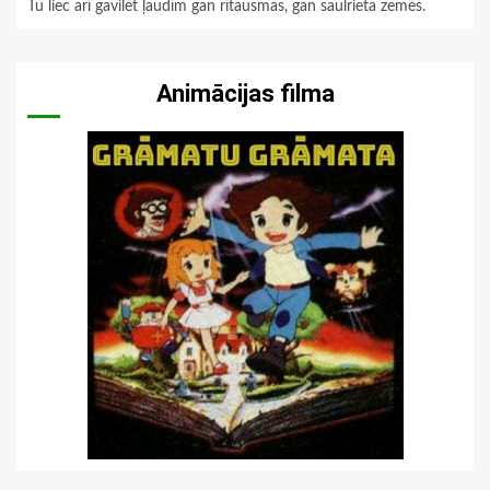
Tu liec arī gavilēt ļaudīm gan rītausmas, gan saulrieta zemēs.
Animācijas filma