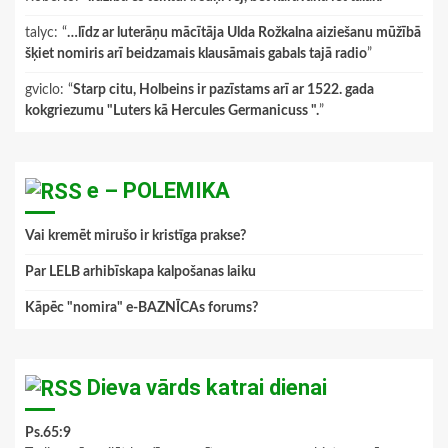
talyc
: “
…līdz ar luterāņu mācītāja Ulda Rožkalna aiziešanu mūžībā
šķiet nomiris arī beidzamais klausāmais gabals tajā radio
”
gviclo
: “
Starp citu, Holbeins ir pazīstams arī ar 1522. gada
kokgriezumu "Luters kā Hercules Germanicuss ".
”
e – POLEMIKA
Vai kremēt mirušo ir kristīga prakse?
Par LELB arhibīskapa kalpošanas laiku
Kāpēc "nomira" e-BAZNĪCAs forums?
Dieva vārds katrai dienai
Ps.65:9