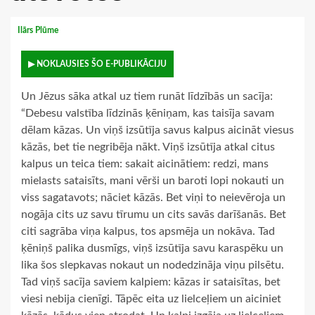
Ilārs Plūme
▶ NOKLAUSIES ŠO E-PUBLIKĀCIJU
Un Jēzus sāka atkal uz tiem runāt līdzībās un sacīja:
“Debesu valstība līdzinās ķēniņam, kas taisīja savam
dēlam kāzas. Un viņš izsūtīja savus kalpus aicināt viesus
kāzās, bet tie negribēja nākt. Viņš izsūtīja atkal citus
kalpus un teica tiem: sakait aicinātiem: redzi, mans
mielasts sataisīts, mani vērši un baroti lopi nokauti un
viss sagatavots; nāciet kāzās. Bet viņi to neievēroja un
nogāja cits uz savu tīrumu un cits savās darīšanās. Bet
citi sagrāba viņa kalpus, tos apsmēja un nokāva. Tad
ķēniņš palika dusmīgs, viņš izsūtīja savu karaspēku un
lika šos slepkavas nokaut un nodedzināja viņu pilsētu.
Tad viņš sacīja saviem kalpiem: kāzas ir sataisītas, bet
viesi nebija cienīgi. Tāpēc eita uz lielceļiem un aiciniet