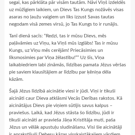
segai, kas pārklāta pār visām tautām. Nāvi Viņš izdeldēs
uz mūžīgiem laikiem, un Dievs Tas Kungs nožāvēs visas
asaras no ļaužu vaigiem un liks izzust Savas tautas
negodam visā zemes virsū, jo Tas Kungs to ir runājis.
Tanī dienā sacīs: “Redzi, tas ir mūsu Dievs, mēs
paļāvāmies uz Viņu, ka Viņš mūs izglābs! Tas ir mūsu
Kungs, uz Viņu mēs cerējām! Priecāsimies un
līksmosimies par Viņa žēlastību!”” Uz šīs, Viņa
laikabiedriem labi zināmās, līdzības pamata Jēzus vēršas
pie saviem klausītājiem ar līdzību par ķēniņa dēla
kāzām.
Šajā Jēzus līdzībā aicinātie viesi ir jūdi. Viņi ir tikuši
aicināti caur Dieva atklāsmi Vecās Derības rakstos. Kā
aicinātājus Dievs pie viņiem sūtījis savus kalpus –
praviešus. Laikā, kad Jēzus stāsta šo līdzību, jūdi ir
tikuši aicināti ar pravieša Jāņa Kristītāja muti, paša
Jēzus un vēlāk apustuļu sludināšanu. Visi šie aicinātāji
ir aprakstījuši Debesu kāzas visskaistākajiem vārdiem