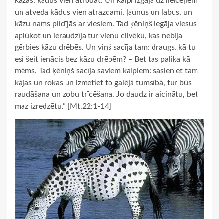
kāzās, kādus vien atrodat. Un kalpi izgāja uz lielceļiem
un atveda kādus vien atrazdami, ļaunus un labus, un
kāzu nams pildījās ar viesiem. Tad ķēniņš iegāja viesus
aplūkot un ieraudzīja tur vienu cilvēku, kas nebija
ģērbies kāzu drēbēs. Un viņš sacīja tam: draugs, kā tu
esi šeit ienācis bez kāzu drēbēm? – Bet tas palika kā
mēms. Tad ķēniņš sacīja saviem kalpiem: sasieniet tam
kājas un rokas un izmetiet to galējā tumsībā, tur būs
raudāšana un zobu trīcēšana. Jo daudz ir aicinātu, bet
maz izredzētu.” [Mt.22:1-14]