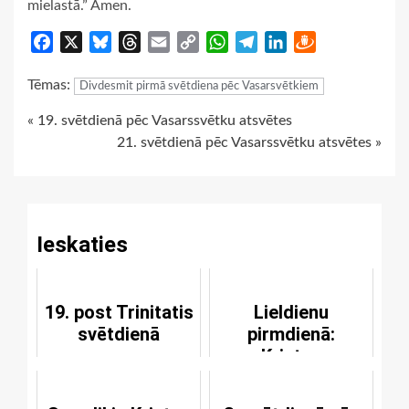
mielastā.” Āmen.
Facebook
X
Bluesky
Threads
Email
Copy
WhatsApp
Telegram
LinkedIn
Draugiem
Link
Tēmas:
Divdesmit pirmā svētdiena pēc Vasarsvētkiem
Continue
« 19. svētdienā pēc Vasarssvētku atsvētes
21. svētdienā pēc Vasarssvētku atsvētes »
Reading
Ieskaties
19. post Trinitatis
Lieldienu
svētdienā
pirmdienā:
Kristus
augšāmcelšanās
svētības