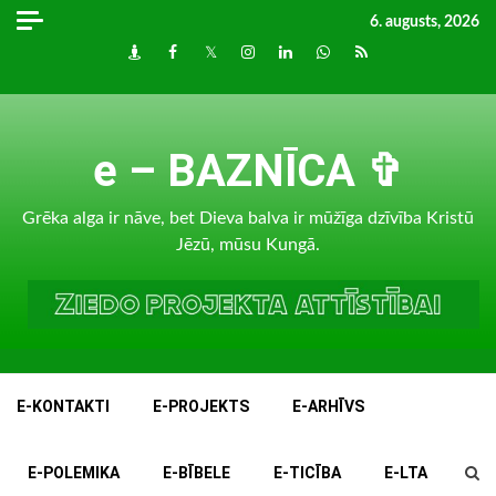
Skip
6. augusts, 2026
to
Draugiem
Facebook
Twitter
Instagram
LinkedIn
whatsapp
RSS
content
e – BAZNĪCA ✞
Grēka alga ir nāve, bet Dieva balva ir mūžīga dzīvība Kristū
Jēzū, mūsu Kungā.
E-KONTAKTI
E-PROJEKTS
E-ARHĪVS
E-POLEMIKA
E-BĪBELE
E-TICĪBA
E-LTA