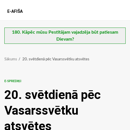
E-AFIŠA
180. Kāpēc mūsu Pestītājam vajadzēja būt patiesam
Dievam?
Sākums
20. svētdienā pēc Vasarssvētku atsvētes
E-SPREDIĶI
20. svētdienā pēc
Vasarssvētku
atsvētes