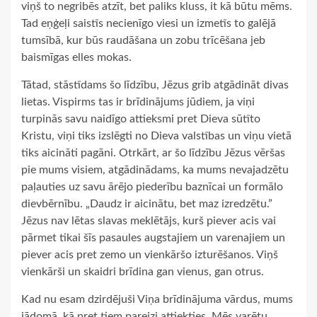
viņš to negribēs atzīt, bet paliks kluss, it kā būtu mēms.
Tad eņģeļi saistīs necienīgo viesi un izmetīs to galējā
tumsībā, kur būs raudāšana un zobu trīcēšana jeb
baismīgas elles mokas.
Tātad, stāstīdams šo līdzību, Jēzus grib atgādināt divas
lietas. Vispirms tas ir brīdinājums jūdiem, ja viņi
turpinās savu naidīgo attieksmi pret Dieva sūtīto
Kristu, viņi tiks izslēgti no Dieva valstības un viņu vietā
tiks aicināti pagāni. Otrkārt, ar šo līdzību Jēzus vēršas
pie mums visiem, atgādinādams, ka mums nevajadzētu
paļauties uz savu ārējo piederību baznīcai un formālo
dievbērnību. „Daudz ir aicinātu, bet maz izredzētu.”
Jēzus nav lētas slavas meklētājs, kurš piever acis vai
pārmet tikai šīs pasaules augstajiem un varenajiem un
piever acis pret zemo un vienkāršo izturēšanos. Viņš
vienkārši un skaidri brīdina gan vienus, gan otrus.
Kad nu esam dzirdējuši Viņa brīdinājuma vārdus, mums
jādomā, kā pret tiem pareizi attiekties. Mēs varētu