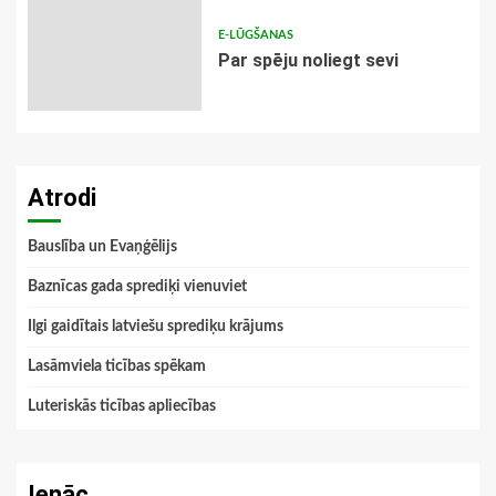
E-LŪGŠANAS
Par spēju noliegt sevi
Atrodi
Bauslība un Evaņģēlijs
Baznīcas gada sprediķi vienuviet
Ilgi gaidītais latviešu sprediķu krājums
Lasāmviela ticības spēkam
Luteriskās ticības apliecības
Ienāc