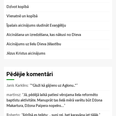
Dzīvot kopībā
Vienatnē un kopībā
Īpašais aicinājums sludināt Evaņģēliju
Aicināšana un izredzēšana, kas nākusi no Dieva
Aicinājums uz lielu Dieva žēlastību
Jēzus Kristus aicinājums
Pēdējie komentāri
Janis Karklins
: “
"Gluži kā gājiens uz Aglonu.."
”
martinsz
: “
Jā, pēdējā laikā patiesi vērojama liela reformēto
baptistu aktivitāte. Manuprāt tas lielā mērā varētu būt Džona
Makartura, Džona Paipera nopelns…
”
Roberto
: “
līdzībā es teiktu: .. suņi rej, bet karavāna iet tālāk.
”