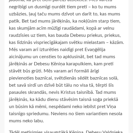
negribīgi un dusmīgi ņurdēt tiem pretī – ko tu mums
uzbāzies, ļauj taču mums dzīvot un darīt to, kas mums
patīk. Bet tad mums jārēķinās, ka nokļūsim starp tiem,
kas skumjām acīm mūžīgi raudādami, kopā ar velnu
raudzīsies uz tiem, kas bauda Debesu priekus, priekus,
kas līdzinās vispriecīgākajam svētku mielastam – kāzām.
Mēs varam arī izturēties naidīgi pret Evaņģēlija
aicinājumu un censties to apklusināt, bet tad mums
jārēķinās ar Debesu Ķēniņa karapulkiem, kam pretī
stāvēt būs grūti. Mēs varam arī formāli ārīgi
pievienoties baznīcai, svētdienās sēdēt baznīcas solā,
bet savā sirdī un dzīvē būt tālu no visa tā, tērpti šīs
pasaules skrandās, nevis Kristus taisnībā. Tad mums
jārēķinās, ka kādu dienu stāvēsim taisnā soģa priekšā
un būsim kā mēmi, nespēdami neko iebilst pret Viņa
taisnīgo spriedumu. Neviens no šiem variantiem nesola
mums neko labu.
Tādēļ metīsimies visaugstākā Ķēniņa, Debesu Valdnieka