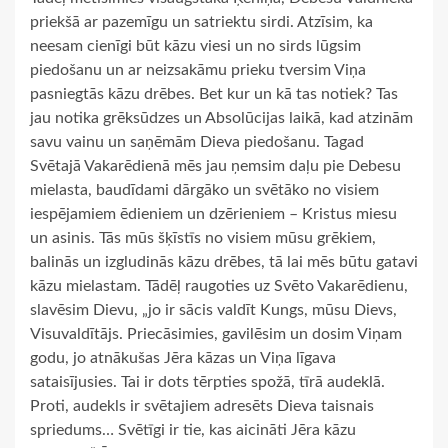
priekšā ar pazemīgu un satriektu sirdi. Atzīsim, ka
neesam cienīgi būt kāzu viesi un no sirds lūgsim
piedošanu un ar neizsakāmu prieku tversim Viņa
pasniegtās kāzu drēbes. Bet kur un kā tas notiek? Tas
jau notika grēksūdzes un Absolūcijas laikā, kad atzinām
savu vainu un saņēmām Dieva piedošanu. Tagad
Svētajā Vakarēdienā mēs jau ņemsim daļu pie Debesu
mielasta, baudīdami dārgāko un svētāko no visiem
iespējamiem ēdieniem un dzērieniem – Kristus miesu
un asinis. Tās mūs šķīstīs no visiem mūsu grēkiem,
balinās un izgludinās kāzu drēbes, tā lai mēs būtu gatavi
kāzu mielastam. Tādēļ raugoties uz Svēto Vakarēdienu,
slavēsim Dievu, „jo ir sācis valdīt Kungs, mūsu Dievs,
Visuvaldītājs. Priecāsimies, gavilēsim un dosim Viņam
godu, jo atnākušas Jēra kāzas un Viņa līgava
sataisījusies. Tai ir dots tērpties spožā, tīrā audeklā.
Proti, audekls ir svētajiem adresēts Dieva taisnais
spriedums… Svētīgi ir tie, kas aicināti Jēra kāzu