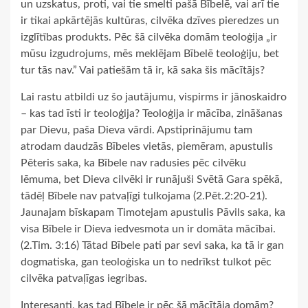
un uzskatus, proti, vai tie smelti pašā Bībelē, vai arī tie
ir tikai apkārtējās kultūras, cilvēka dzīves pieredzes un
izglītības produkts. Pēc šā cilvēka domām teoloģija „ir
mūsu izgudrojums, mēs meklējam Bībelē teoloģiju, bet
tur tās nav.” Vai patiešām tā ir, kā saka šis mācītājs?
Lai rastu atbildi uz šo jautājumu, vispirms ir jānoskaidro
– kas tad īsti ir teoloģija? Teoloģija ir mācība, zināšanas
par Dievu, paša Dieva vārdi. Apstiprinājumu tam
atrodam daudzās Bībeles vietās, piemēram, apustulis
Pēteris saka, ka Bībele nav radusies pēc cilvēku
lēmuma, bet Dieva cilvēki ir runājuši Svētā Gara spēkā,
tādēļ Bībele nav patvaļīgi tulkojama (2.Pēt.2:20-21).
Jaunajam bīskapam Timotejam apustulis Pāvils saka, ka
visa Bībele ir Dieva iedvesmota un ir domāta mācībai.
(2.Tim. 3:16) Tātad Bībele pati par sevi saka, ka tā ir gan
dogmatiska, gan teoloģiska un to nedrīkst tulkot pēc
cilvēka patvaļīgas iegribas.
Interesanti, kas tad Bībele ir pēc šā mācītāja domām?