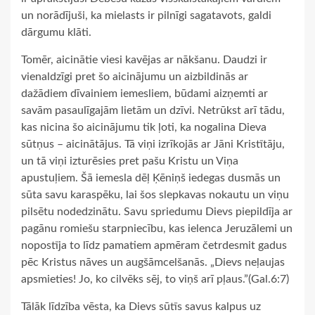
un norādījuši, ka mielasts ir pilnīgi sagatavots, galdi
dārgumu klāti.
Tomēr, aicinātie viesi kavējas ar nākšanu. Daudzi ir
vienaldzīgi pret šo aicinājumu un aizbildinās ar
dažādiem dīvainiem iemesliem, būdami aizņemti ar
savām pasaulīgajām lietām un dzīvi. Netrūkst arī tādu,
kas nicina šo aicinājumu tik ļoti, ka nogalina Dieva
sūtņus – aicinātājus. Tā viņi izrīkojās ar Jāni Kristītāju,
un tā viņi izturēsies pret pašu Kristu un Viņa
apustuļiem. Šā iemesla dēļ Ķēniņš iedegas dusmās un
sūta savu karaspēku, lai šos slepkavas nokautu un viņu
pilsētu nodedzinātu. Savu spriedumu Dievs piepildīja ar
pagānu romiešu starpniecību, kas ielenca Jeruzālemi un
nopostīja to līdz pamatiem apmēram četrdesmit gadus
pēc Kristus nāves un augšāmcelšanās. „Dievs neļaujas
apsmieties! Jo, ko cilvēks sēj, to viņš arī pļaus.”(Gal.6:7)
Tālāk līdzība vēsta, ka Dievs sūtīs savus kalpus uz