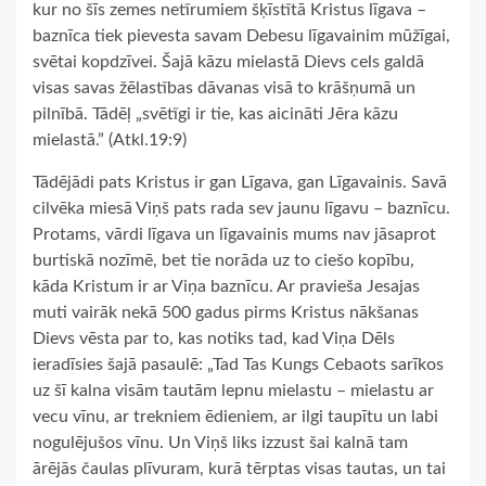
kur no šīs zemes netīrumiem šķīstītā Kristus līgava –
baznīca tiek pievesta savam Debesu līgavainim mūžīgai,
svētai kopdzīvei. Šajā kāzu mielastā Dievs cels galdā
visas savas žēlastības dāvanas visā to krāšņumā un
pilnībā. Tādēļ „svētīgi ir tie, kas aicināti Jēra kāzu
mielastā.” (Atkl.19:9)
Tādējādi pats Kristus ir gan Līgava, gan Līgavainis. Savā
cilvēka miesā Viņš pats rada sev jaunu līgavu – baznīcu.
Protams, vārdi līgava un līgavainis mums nav jāsaprot
burtiskā nozīmē, bet tie norāda uz to ciešo kopību,
kāda Kristum ir ar Viņa baznīcu. Ar pravieša Jesajas
muti vairāk nekā 500 gadus pirms Kristus nākšanas
Dievs vēsta par to, kas notiks tad, kad Viņa Dēls
ieradīsies šajā pasaulē: „Tad Tas Kungs Cebaots sarīkos
uz šī kalna visām tautām lepnu mielastu – mielastu ar
vecu vīnu, ar trekniem ēdieniem, ar ilgi taupītu un labi
nogulējušos vīnu. Un Viņš liks izzust šai kalnā tam
ārējās čaulas plīvuram, kurā tērptas visas tautas, un tai