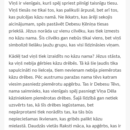
Viņš ir vienīgais, kurš spēj spriest pilnīgi taisnīgu tiesu.
Viņš tiesās ne tikai tos, kas palikuši ārpusē, bet arī tos,
kas pulcējas kāzu namā. Ne ikkatrs, kas ārēji sekojis
aicinājumam, spēs pastāvēt Debesu Ķēniņa tiesas
priekšā. Jēzus norāda uz vienu cilvēku, kas tiek izmests
no kāzu nama. Šis cilvēks gan nebūs tikai viens, bet viņš
simbolizē lielāku ļaužu grupu, kas visi līdzināsies viņam.
Kādēļ tad viņš tiek izraidīts no kāzu nama? Jēzus stāsta,
ka viņš nebija ģērbies kāzu drēbēs. Tā kā šie ļaudis tika
sapulcināti no lielceļa, tiem nevienam nebija piemērotas
kāzu drēbes. Pēc austrumu paražas nama tēvs katram
viesim pasniedz piemērotu apģērbu. Tas ir Debesu Tēvs,
nama saimnieks, kas vienīgais spēj pasniegt Viņa Dēla
kāziniekiem piemērotas drēbes. Šajā līdzībā gan netiek
uzsvērts tas, kā šīs drēbes iegūstamas, bet
nepārprotami tiek norādīts tas, ka tās būs
nepieciešamas ikvienam, kas gribēs palikt kāzu
mielastā. Daudzās vietās Raksti māca, ka apģērbs, kas ir