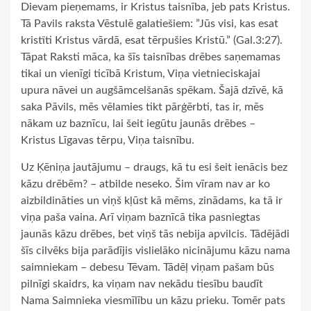
Dievam pieņemams, ir Kristus taisnība, jeb pats Kristus.
Tā Pavils raksta Vēstulē galatiešiem: ”Jūs visi, kas esat
kristīti Kristus vārdā, esat tērpušies Kristū.” (Gal.3:27).
Tāpat Raksti māca, ka šīs taisnības drēbes saņemamas
tikai un vienīgi ticībā Kristum, Viņa vietnieciskajai
upura nāvei un augšāmcelšanās spēkam. Šajā dzīvē, kā
saka Pāvils, mēs vēlamies tikt pārģērbti, tas ir, mēs
nākam uz baznīcu, lai šeit iegūtu jaunās drēbes –
Kristus Līgavas tērpu, Viņa taisnību.
Uz Ķēniņa jautājumu – draugs, kā tu esi šeit ienācis bez
kāzu drēbēm? – atbilde neseko. Šim vīram nav ar ko
aizbildināties un viņš kļūst kā mēms, zinādams, ka tā ir
viņa paša vaina. Arī viņam baznīcā tika pasniegtas
jaunās kāzu drēbes, bet viņš tās nebija apvilcis. Tādējādi
šīs cilvēks bija parādījis vislielāko nicinājumu kāzu nama
saimniekam – debesu Tēvam. Tādēļ viņam pašam būs
pilnīgi skaidrs, ka viņam nav nekādu tiesību baudīt
Nama Saimnieka viesmīlību un kāzu prieku. Tomēr pats