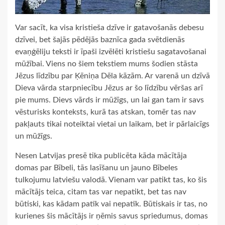
Var sacīt, ka visa kristieša dzīve ir gatavošanās debesu
dzīvei, bet šajās pēdējās baznīca gada svētdienās
evaņģēliju teksti ir īpaši izvēlēti kristiešu sagatavošanai
mūžībai. Viens no šiem tekstiem mums šodien stāsta
Jēzus līdzību par Ķēniņa Dēla kāzām. Ar varenā un dzīvā
Dieva vārda starpniecību Jēzus ar šo līdzību vēršas arī
pie mums. Dievs vārds ir mūžīgs, un lai gan tam ir savs
vēsturisks konteksts, kurā tas atskan, tomēr tas nav
pakļauts tikai noteiktai vietai un laikam, bet ir pārlaicīgs
un mūžīgs.
Nesen Latvijas presē tika publicēta kāda mācītāja
domas par Bībeli, tās lasīšanu un jauno Bībeles
tulkojumu latviešu valodā. Vienam var patikt tas, ko šis
mācītājs teica, citam tas var nepatikt, bet tas nav
būtiski, kas kādam patīk vai nepatīk. Būtiskais ir tas, no
kurienes šis mācītājs ir ņēmis savus spriedumus, domas