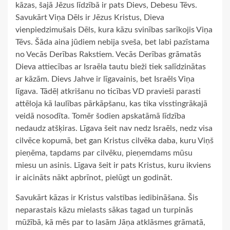
kāzas, šajā Jēzus līdzībā ir pats Dievs, Debesu Tēvs.
Savukārt Viņa Dēls ir Jēzus Kristus, Dieva
vienpiedzimušais Dēls, kura kāzu svinības sarīkojis Viņa
Tēvs. Šāda aina jūdiem nebija sveša, bet labi pazīstama
no Vecās Derības Rakstiem. Vecās Derības grāmatās
Dieva attiecības ar Israēla tautu bieži tiek salīdzinātas
ar kāzām. Dievs Jahve ir līgavainis, bet Israēls Viņa
līgava. Tādēļ atkrišanu no ticības VD pravieši parasti
attēloja kā laulības pārkāpšanu, kas tika visstingrākajā
veidā nosodīta. Tomēr šodien apskatāmā līdzība
nedaudz atšķiras. Līgava šeit nav nedz Israēls, nedz visa
cilvēce kopumā, bet gan Kristus cilvēka daba, kuru Viņš
pieņēma, tapdams par cilvēku, pieņemdams mūsu
miesu un asinis. Līgava šeit ir pats Kristus, kuru ikviens
ir aicināts nākt apbrīnot, pielūgt un godināt.
Savukārt kāzas ir Kristus valstības iedibināšana. Šis
neparastais kāzu mielasts sākas tagad un turpinās
mūžībā, kā mēs par to lasām Jāņa atklāsmes grāmatā,