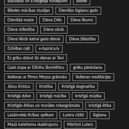
Bauslības un Evaņģēlija noslēpumi
Bībele
Bībeles mācības studijas
Dienišķo lūgšanu gads
Dienišķā maize
Dieva Dēls
Dieva likums
Dieva mīlestība
Dieva vārds
Dieva Vārds katrai gada dienai
Dieva žēlastība
Dzīvības ceļš
e-baznica.lv
Es gribu dzīvot šīs dienas ar Tevi
Gads kopa ar Dītrihu Bonhēferu
grēku piedošana
Ikdienas ar Pirmo Mozus grāmatu
Ikdienas meditācijas
Jēzus Kristus
Kristība
Kristīgā dogmatika
Kristīgā dzīve
kristīgā mācība
kristīgā mūzika
Kristīgās ētikas un morāles rokasgrāmata
kristīgā ētika
Lasāmviela ticības spēkam
Lutera citāti
lūgšana
Mazā katehisma skaidrojums
Mārtiņš Luters