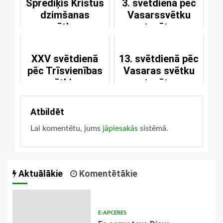
Sprediķis Kristus
3. svētdienā pēc
dzimšanas
Vasarssvētku
svētkos
atsvētes
XXV svētdienā
13. svētdienā pēc
pēc Trīsvienības
Vasaras svētku
svētkiem
atsvētes
Atbildēt
Lai komentētu, jums
jāpiesakās
sistēmā.
Aktuālākie
Komentētākie
E-APCERES