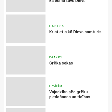
Es esmu tavs Dievs
E-APCERES
Kristietis kā Dieva namturis
E-RAKSTI
Grēka sekas
E-MĀCĪBA
Vajadzība pēc grēku
piedošanas un ticības