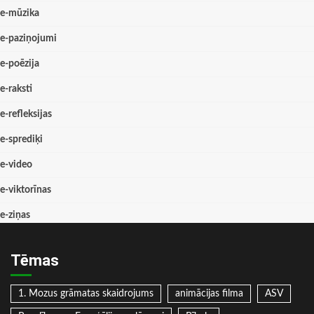
e-mūzika
e-paziņojumi
e-poēzija
e-raksti
e-refleksijas
e-sprediķi
e-video
e-viktorīnas
e-ziņas
Tēmas
1. Mozus grāmatas skaidrojums
animācijas filma
ASV