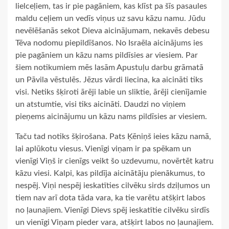
lielceļiem, tas ir pie pagāniem, kas klīst pa šīs pasaules
maldu ceļiem un vedīs viņus uz savu kāzu namu. Jūdu
nevēlēšanās sekot Dieva aicinājumam, nekavēs debesu
Tēva nodomu piepildīšanos. No Israēla aicinājums ies
pie pagāniem un kāzu nams pildīsies ar viesiem. Par
šiem notikumiem mēs lasām Apustuļu darbu grāmatā
un Pāvila vēstulēs. Jēzus vārdi liecina, ka aicināti tiks
visi. Netiks šķiroti ārēji labie un sliktie, ārēji cienījamie
un atstumtie, visi tiks aicināti. Daudzi no viņiem
pieņems aicinājumu un kāzu nams pildīsies ar viesiem.
Taču tad notiks šķirošana. Pats Ķēniņš ieies kāzu namā,
lai aplūkotu viesus. Vienīgi viņam ir pa spēkam un
vienīgi Viņš ir cienīgs veikt šo uzdevumu, novērtēt katru
kāzu viesi. Kalpi, kas pildīja aicinātāju pienākumus, to
nespēj. Viņi nespēj ieskatīties cilvēku sirds dziļumos un
tiem nav arī dota tāda vara, ka tie varētu atšķirt labos
no ļaunajiem. Vienīgi Dievs spēj ieskatītie cilvēku sirdīs
un vienīgi Viņam pieder vara, atšķirt labos no ļaunajiem.