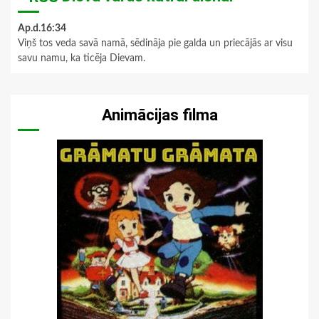
Ap.d.16:34
Viņš tos veda savā namā, sēdināja pie galda un priecājās ar visu
savu namu, ka ticēja Dievam.
Animācijas filma