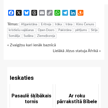
Facebook
X
Bluesky
Threads
Email
Copy
WhatsApp
Telegram
LinkedIn
Draugiem
Link
Tēmas:
Afganistāna
Eritreja
Irāka
Irāna
Kims Čenuns
kristiešu vajāšanas
Open Doors
Pakistāna
pētījums
Sīrija
Somālija
Sudāna
Ziemeļkoreja
Continue
« Zvaigžņu kari ienāk baznīcā
Lielākā Jēzus statuja Āfrikā »
Reading
Ieskaties
Pasaulē šķībākais
Ar roku
tornis
pārrakstītā Bībele