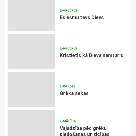
E-APCERES
Es esmu tavs Dievs
E-APCERES
Kristietis kā Dieva namturis
E-RAKSTI
Grēka sekas
E-MĀCĪBA
Vajadzība pēc grēku
piedošanas un ticības