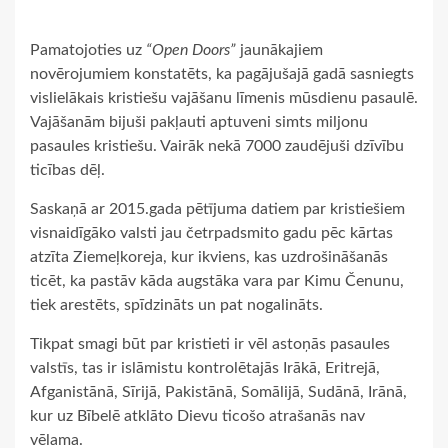
Pamatojoties uz
“Open Doors”
jaunākajiem
novērojumiem konstatēts, ka pagājušajā gadā sasniegts
vislielākais kristiešu vajāšanu līmenis mūsdienu pasaulē.
Vajāšanām bijuši pakļauti aptuveni simts miljonu
pasaules kristiešu. Vairāk nekā 7000 zaudējuši dzīvību
ticības dēļ.
Saskaņā ar 2015.gada pētījuma datiem par kristiešiem
visnaidīgāko valsti jau četrpadsmito gadu pēc kārtas
atzīta Ziemeļkoreja, kur ikviens, kas uzdrošināšanās
ticēt, ka pastāv kāda augstāka vara par Kimu Čenunu,
tiek arestēts, spīdzināts un pat nogalināts.
Tikpat smagi būt par kristieti ir vēl astoņās pasaules
valstīs, tas ir islāmistu kontrolētajās Irākā, Eritrejā,
Afganistānā, Sīrijā, Pakistānā, Somālijā, Sudānā, Irānā,
kur uz Bībelē atklāto Dievu ticošo atrašanās nav
vēlama.