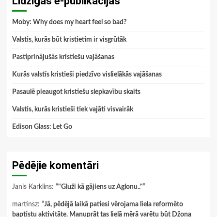
Līdzīgās e-publikācijas
Moby: Why does my heart feel so bad?
Valstis, kurās būt kristietim ir visgrūtāk
Pastiprinājušās kristiešu vajāšanas
Kurās valstīs kristieši piedzīvo vislielākās vajāšanas
Pasaulē pieaugot kristiešu slepkavību skaits
Valstis, kurās kristieši tiek vajāti visvairāk
Edison Glass: Let Go
Pēdējie komentāri
Janis Karklins
: “
"Gluži kā gājiens uz Aglonu.."
”
martinsz
: “
Jā, pēdējā laikā patiesi vērojama liela reformēto
baptistu aktivitāte. Manuprāt tas lielā mērā varētu būt Džona