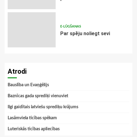
E-LŪGŠANAS
Par spēju noliegt sevi
Atrodi
Bauslība un Evaņģēlijs
Baznīcas gada sprediķi vienuviet
Ilgi gaidītais latviešu sprediķu krājums
Lasāmviela ticības spēkam
Luteriskās ticības apliecības