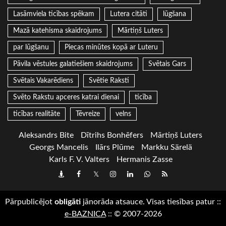
Lasāmviela ticības spēkam
Lutera citāti
lūgšana
Mazā katehisma skaidrojums
Mārtiņš Luters
par lūgšanu
Piecas minūtes kopā ar Luteru
Pāvila vēstules galatiešiem skaidrojums
Svētais Gars
Svētais Vakarēdiens
Svētie Raksti
Svēto Rakstu apceres katrai dienai
ticība
ticības realitāte
Tēvreize
velns
Aleksandrs Bite
Dītrihs Bonhēfers
Mārtiņš Luters
Georgs Mancelis
Ilārs Plūme
Markku Särelä
Karls F. V. Valters
Hermanis Zasse
Draugiem
Facebook
Twitter
Instagram
LinkedIn
whatsapp
RSS
Pārpublicējot
obligāti
jānorāda atsauce. Visas tiesības patur
::
e-BAZNICA
::
© 2007-2026