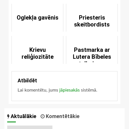
Oglekļa gavēnis
Priesteris
skeitbordists
Krievu
Pastmarka ar
reliģiozitāte
Lutera Bībeles
tulkojumu
Atbildēt
Lai komentētu, jums
jāpiesakās
sistēmā.
Aktuālākie
Komentētākie