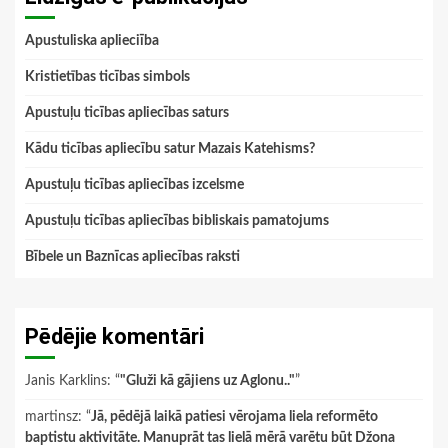
Apustuliska aplieciība
Kristietības ticības simbols
Apustuļu ticības apliecības saturs
Kādu ticības apliecību satur Mazais Katehisms?
Apustuļu ticības apliecības izcelsme
Apustuļu ticības apliecības bibliskais pamatojums
Bībele un Baznīcas apliecības raksti
Pēdējie komentāri
Janis Karklins
: “
"Gluži kā gājiens uz Aglonu.."
”
martinsz
: “
Jā, pēdējā laikā patiesi vērojama liela reformēto
baptistu aktivitāte. Manuprāt tas lielā mērā varētu būt Džona