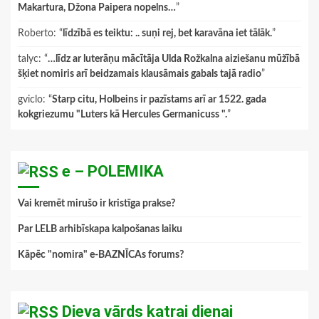
Makartura, Džona Paipera nopelns…
”
Roberto
: “
līdzībā es teiktu: .. suņi rej, bet karavāna iet tālāk.
”
talyc
: “
…līdz ar luterāņu mācītāja Ulda Rožkalna aiziešanu mūžībā
šķiet nomiris arī beidzamais klausāmais gabals tajā radio
”
gviclo
: “
Starp citu, Holbeins ir pazīstams arī ar 1522. gada
kokgriezumu "Luters kā Hercules Germanicuss ".
”
e – POLEMIKA
Vai kremēt mirušo ir kristīga prakse?
Par LELB arhibīskapa kalpošanas laiku
Kāpēc "nomira" e-BAZNĪCAs forums?
Dieva vārds katrai dienai