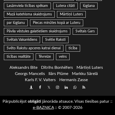
Lasāmviela ticības spēkam
Lutera citāti
lūgšana
Mazā katehisma skaidrojums
Mārtiņš Luters
par lūgšanu
Piecas minūtes kopā ar Luteru
Pāvila vēstules galatiešiem skaidrojums
Svētais Gars
Svētais Vakarēdiens
Svētie Raksti
Svēto Rakstu apceres katrai dienai
ticība
ticības realitāte
Tēvreize
velns
Aleksandrs Bite
Dītrihs Bonhēfers
Mārtiņš Luters
Georgs Mancelis
Ilārs Plūme
Markku Särelä
Karls F. V. Valters
Hermanis Zasse
Draugiem
Facebook
Twitter
Instagram
LinkedIn
whatsapp
RSS
Pārpublicējot
obligāti
jānorāda atsauce. Visas tiesības patur
::
e-BAZNICA
::
© 2007-2026