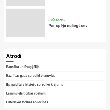
E-LŪGŠANAS
Par spēju noliegt sevi
Atrodi
Bauslība un Evaņģēlijs
Baznīcas gada sprediķi vienuviet
Ilgi gaidītais latviešu sprediķu krājums
Lasāmviela ticības spēkam
Luteriskās ticības apliecības