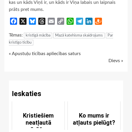
kas un kāds Viņš ir, un kāds ir Viņa labais un laipnais
prāts pret mums.
Facebook
X
Bluesky
Threads
Email
Copy
WhatsApp
Telegram
LinkedIn
Draugiem
Link
Tēmas:
kristīgā mācība
Mazā katehisma skaidrojums
Par
kristīgo ticību
Continue
« Apustuļu ticības apliecības saturs
Dievs »
Reading
Ieskaties
Kristiešiem
Ko mums ir
neatļautā
atļauts pielūgt?
zvērēšana