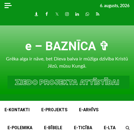
Skip
6. augusts, 2026
to
Draugiem
Facebook
Twitter
Instagram
LinkedIn
whatsapp
RSS
content
e – BAZNĪCA ✞
Grēka alga ir nāve, bet Dieva balva ir mūžīga dzīvība Kristū
Jēzū, mūsu Kungā.
E-KONTAKTI
E-PROJEKTS
E-ARHĪVS
E-POLEMIKA
E-BĪBELE
E-TICĪBA
E-LTA