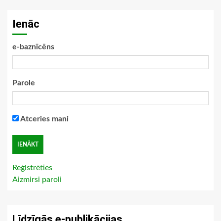
Ienāc
e-baznīcēns
Parole
Atceries mani
Reģistrēties
Aizmirsi paroli
Līdzīgās e-publikācijas