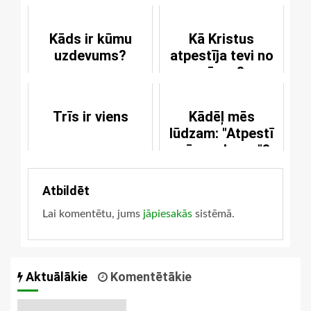
Kāds ir kūmu
Kā Kristus
uzdevums?
atpestīja tevi no
nāves?
Trīs ir viens
Kādēļ mēs
lūdzam: "Atpestī
mūs no ļauna"?
Atbildēt
Lai komentētu, jums
jāpiesakās
sistēmā.
Aktuālākie
Komentētākie