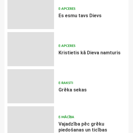
E-APCERES
Es esmu tavs Dievs
E-APCERES
Kristietis kā Dieva namturis
E-RAKSTI
Grēka sekas
E-MĀCĪBA
Vajadzība pēc grēku
piedošanas un ticības