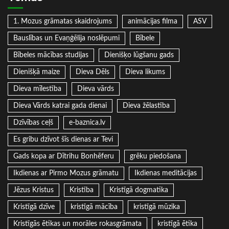
1. Mozus grāmatas skaidrojums
animācijas filma
ASV
Bauslības un Evaņģēlija noslēpumi
Bībele
Bībeles mācības studijas
Dienišķo lūgšanu gads
Dienišķā maize
Dieva Dēls
Dieva likums
Dieva mīlestība
Dieva vārds
Dieva Vārds katrai gada dienai
Dieva žēlastība
Dzīvības ceļš
e-baznica.lv
Es gribu dzīvot šīs dienas ar Tevi
Gads kopa ar Dītrihu Bonhēferu
grēku piedošana
Ikdienas ar Pirmo Mozus grāmatu
Ikdienas meditācijas
Jēzus Kristus
Kristība
Kristīgā dogmatika
Kristīgā dzīve
kristīgā mācība
kristīgā mūzika
Kristīgās ētikas un morāles rokasgrāmata
kristīgā ētika