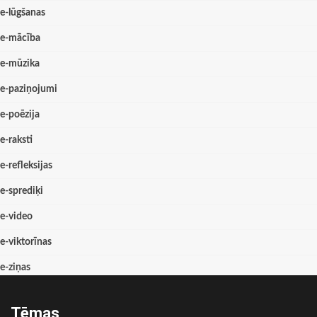
e-lūgšanas
e-mācība
e-mūzika
e-paziņojumi
e-poēzija
e-raksti
e-refleksijas
e-sprediķi
e-video
e-viktorīnas
e-ziņas
Tēmas