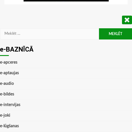
Meklēt:
e-BAZNĪCĀ
e-apceres
e-aptaujas
e-audio
e-bildes
e-intervijas
e-joki
e-lūgšanas