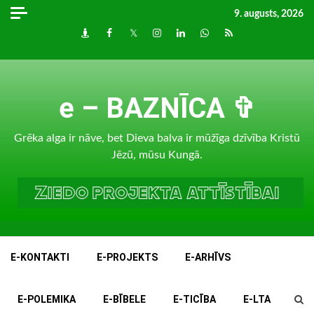
Skip
9. augusts, 2026
to
Draugiem
Facebook
Twitter
Instagram
LinkedIn
whatsapp
RSS
content
e – BAZNĪCA ✞
Grēka alga ir nāve, bet Dieva balva ir mūžīga dzīvība Kristū
Jēzū, mūsu Kungā.
E-KONTAKTI
E-PROJEKTS
E-ARHĪVS
E-POLEMIKA
E-BĪBELE
E-TICĪBA
E-LTA