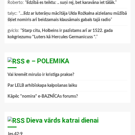
Roberto
: “
līdzībā es teiktu: .. suņi rej, bet karavāna iet tālāk.
”
talyc
: “
…līdz ar luterāņu mācītāja Ulda Rožkalna aiziešanu mūžībā
šķiet nomiris arī beidzamais klausāmais gabals tajā radio
”
gviclo
: “
Starp citu, Holbeins ir pazīstams arī ar 1522. gada
kokgriezumu "Luters kā Hercules Germanicuss ".
”
e – POLEMIKA
Vai kremēt mirušo ir kristīga prakse?
Par LELB arhibīskapa kalpošanas laiku
Kāpēc "nomira" e-BAZNĪCAs forums?
Dieva vārds katrai dienai
Jes.42:9