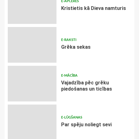
E-APCERES
Kristietis kā Dieva namturis
E-RAKSTI
Grēka sekas
E-MĀCĪBA
Vajadzība pēc grēku
piedošanas un ticības
E-LŪGŠANAS
Par spēju noliegt sevi