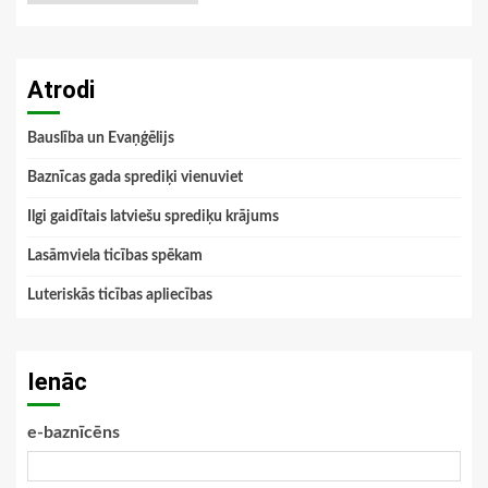
Atrodi
Bauslība un Evaņģēlijs
Baznīcas gada sprediķi vienuviet
Ilgi gaidītais latviešu sprediķu krājums
Lasāmviela ticības spēkam
Luteriskās ticības apliecības
Ienāc
e-baznīcēns