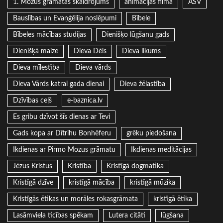
1. Mozus grāmatas skaidrojums
animācijas filma
ASV
Bauslības un Evaņģēlija noslēpumi
Bībele
Bībeles mācības studijas
Dienišķo lūgšanu gads
Dienišķā maize
Dieva Dēls
Dieva likums
Dieva mīlestība
Dieva vārds
Dieva Vārds katrai gada dienai
Dieva žēlastība
Dzīvības ceļš
e-baznica.lv
Es gribu dzīvot šīs dienas ar Tevi
Gads kopa ar Dītrihu Bonhēferu
grēku piedošana
Ikdienas ar Pirmo Mozus grāmatu
Ikdienas meditācijas
Jēzus Kristus
Kristība
Kristīgā dogmatika
Kristīgā dzīve
kristīgā mācība
kristīgā mūzika
Kristīgās ētikas un morāles rokasgrāmata
kristīgā ētika
Lasāmviela ticības spēkam
Lutera citāti
lūgšana