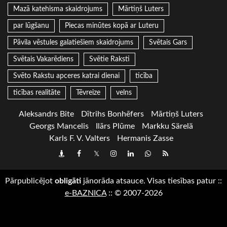
Mazā katehisma skaidrojums
Mārtiņš Luters
par lūgšanu
Piecas minūtes kopā ar Luteru
Pāvila vēstules galatiešiem skaidrojums
Svētais Gars
Svētais Vakarēdiens
Svētie Raksti
Svēto Rakstu apceres katrai dienai
ticība
ticības realitāte
Tēvreize
velns
Aleksandrs Bite
Dītrihs Bonhēfers
Mārtiņš Luters
Georgs Mancelis
Ilārs Plūme
Markku Särelä
Karls F. V. Valters
Hermanis Zasse
Draugiem
Facebook
Twitter
Instagram
LinkedIn
whatsapp
RSS
Pārpublicējot
obligāti
jānorāda atsauce. Visas tiesības patur
::
e-BAZNICA
::
© 2007-2026