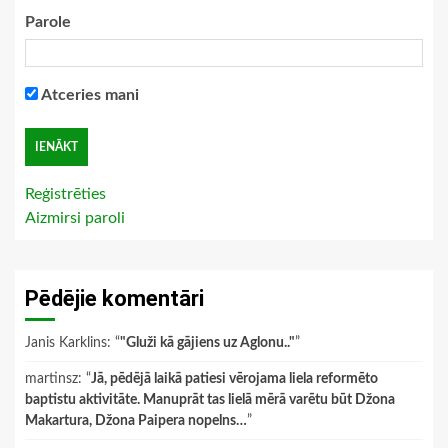
Parole
Atceries mani
Reģistrēties
Aizmirsi paroli
Pēdējie komentāri
Janis Karklins
: “
"Gluži kā gājiens uz Aglonu.."
”
martinsz
: “
Jā, pēdējā laikā patiesi vērojama liela reformēto
baptistu aktivitāte. Manuprāt tas lielā mērā varētu būt Džona
Makartura, Džona Paipera nopelns…
”