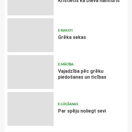
Kristietis kā Dieva namturis
E-RAKSTI
Grēka sekas
E-MĀCĪBA
Vajadzība pēc grēku
piedošanas un ticības
E-LŪGŠANAS
Par spēju noliegt sevi