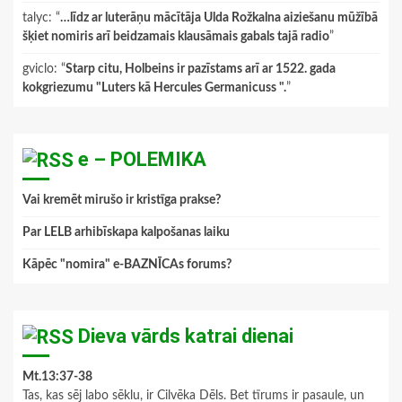
talyc
: “
…līdz ar luterāņu mācītāja Ulda Rožkalna aiziešanu mūžībā
šķiet nomiris arī beidzamais klausāmais gabals tajā radio
”
gviclo
: “
Starp citu, Holbeins ir pazīstams arī ar 1522. gada
kokgriezumu "Luters kā Hercules Germanicuss ".
”
e – POLEMIKA
Vai kremēt mirušo ir kristīga prakse?
Par LELB arhibīskapa kalpošanas laiku
Kāpēc "nomira" e-BAZNĪCAs forums?
Dieva vārds katrai dienai
Mt.13:37-38
Tas, kas sēj labo sēklu, ir Cilvēka Dēls. Bet tīrums ir pasaule, un