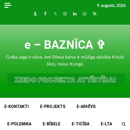
Skip
9. augusts, 2026
to
Draugiem
Facebook
Twitter
Instagram
LinkedIn
whatsapp
RSS
content
e – BAZNĪCA ✞
Grēka alga ir nāve, bet Dieva balva ir mūžīga dzīvība Kristū
Jēzū, mūsu Kungā.
E-KONTAKTI
E-PROJEKTS
E-ARHĪVS
E-POLEMIKA
E-BĪBELE
E-TICĪBA
E-LTA