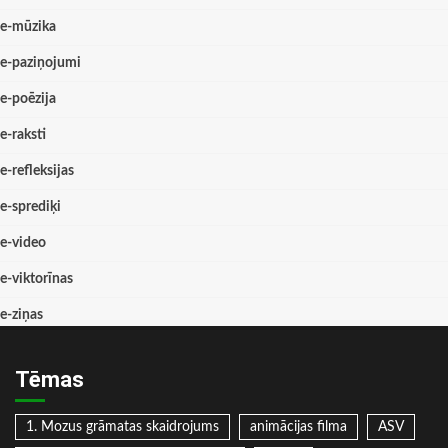
e-mūzika
e-paziņojumi
e-poēzija
e-raksti
e-refleksijas
e-sprediķi
e-video
e-viktorīnas
e-ziņas
Tēmas
1. Mozus grāmatas skaidrojums
animācijas filma
ASV