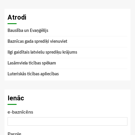
Atrodi
Bauslība un Evaņģēlijs
Baznīcas gada sprediķi vienuviet
Ilgi gaidītais latviešu sprediķu krājums
Lasāmviela ticības spēkam
Luteriskās ticības apliecības
Ienāc
e-baznīcēns
Parole