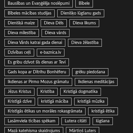
Bauslības un Evaņģēlija noslēpumi
Bībele
Bībeles mācības studijas
Dienišķo lūgšanu gads
Dienišķā maize
Dieva Dēls
Dieva likums
Dieva mīlestība
Dieva vārds
Dieva Vārds katrai gada dienai
Dieva žēlastība
Dzīvības ceļš
e-baznica.lv
Es gribu dzīvot šīs dienas ar Tevi
Gads kopa ar Dītrihu Bonhēferu
grēku piedošana
Ikdienas ar Pirmo Mozus grāmatu
Ikdienas meditācijas
Jēzus Kristus
Kristība
Kristīgā dogmatika
Kristīgā dzīve
kristīgā mācība
kristīgā mūzika
Kristīgās ētikas un morāles rokasgrāmata
kristīgā ētika
Lasāmviela ticības spēkam
Lutera citāti
lūgšana
Mazā katehisma skaidrojums
Mārtiņš Luters