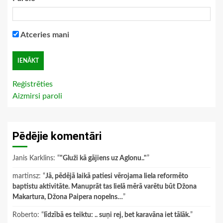
Atceries mani
Reģistrēties
Aizmirsi paroli
Pēdējie komentāri
Janis Karklins
: “
"Gluži kā gājiens uz Aglonu.."
”
martinsz
: “
Jā, pēdējā laikā patiesi vērojama liela reformēto
baptistu aktivitāte. Manuprāt tas lielā mērā varētu būt Džona
Makartura, Džona Paipera nopelns…
”
Roberto
: “
līdzībā es teiktu: .. suņi rej, bet karavāna iet tālāk.
”