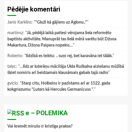
Pēdējie komentāri
Janis Karklins
: “
"Gluži kā gājiens uz Aglonu.."
”
martinsz
: “
Jā, pēdējā laikā patiesi vērojama liela reformēto
baptistu aktivitāte. Manuprāt tas lielā mērā varētu būt Džona
Makartura, Džona Paipera nopelns…
”
Roberto
: “
līdzībā es teiktu: .. suņi rej, bet karavāna iet tālāk.
”
talyc
: “
…līdz ar luterāņu mācītāja Ulda Rožkalna aiziešanu mūžībā
šķiet nomiris arī beidzamais klausāmais gabals tajā radio
”
gviclo
: “
Starp citu, Holbeins ir pazīstams arī ar 1522. gada
kokgriezumu "Luters kā Hercules Germanicuss ".
”
e – POLEMIKA
Vai kremēt mirušo ir kristīga prakse?