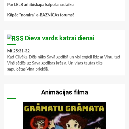
Par LELB arhibīskapa kalpošanas laiku
Kāpēc "nomira" e-BAZNĪCAs forums?
Dieva vārds katrai dienai
Mt.25:31-32
Kad Cilvēka Dēls nāks Savā godībā un visi eņģeļi līdz ar Viņu, tad
Viņš sēdēs uz Sava godības krēsla. Un visas tautas tiks
sapulcētas Viņa priekšā.
Animācijas filma