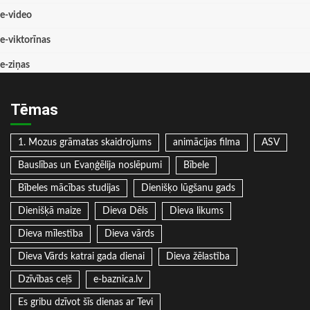
e-video
e-viktorīnas
e-ziņas
Tēmas
1. Mozus grāmatas skaidrojums
animācijas filma
ASV
Bauslības un Evaņģēlija noslēpumi
Bībele
Bībeles mācības studijas
Dienišķo lūgšanu gads
Dienišķā maize
Dieva Dēls
Dieva likums
Dieva mīlestība
Dieva vārds
Dieva Vārds katrai gada dienai
Dieva žēlastība
Dzīvības ceļš
e-baznica.lv
Es gribu dzīvot šīs dienas ar Tevi