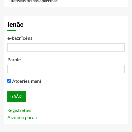
Luteriskās ticības apliecības
Ienāc
e-baznīcēns
Parole
Atceries mani
Reģistrēties
Aizmirsi paroli