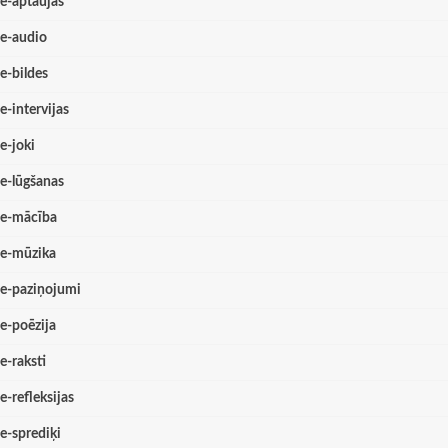
e-aptaujas
e-audio
e-bildes
e-intervijas
e-joki
e-lūgšanas
e-mācība
e-mūzika
e-paziņojumi
e-poēzija
e-raksti
e-refleksijas
e-sprediķi