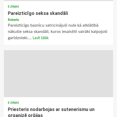
E-ZIŅAS
Pareizticīgo seksa skandāli
Roberto
Pareizticīgo baznīcu satricinājuši nule kā atklātībā
nākušie seksa skandāli, kuros iesaistīti vairāki kalpojoši
garīdznieki....
Lasīt tālāk
E-ZIŅAS
Priesteris nodarbojas ar sutenerismu un
organizē orģijas