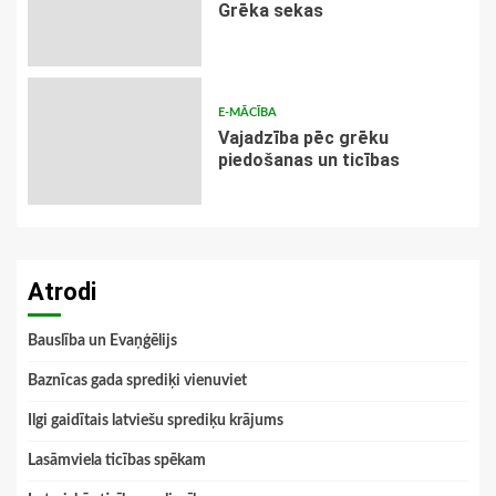
Grēka sekas
E-MĀCĪBA
Vajadzība pēc grēku
piedošanas un ticības
Atrodi
Bauslība un Evaņģēlijs
Baznīcas gada sprediķi vienuviet
Ilgi gaidītais latviešu sprediķu krājums
Lasāmviela ticības spēkam