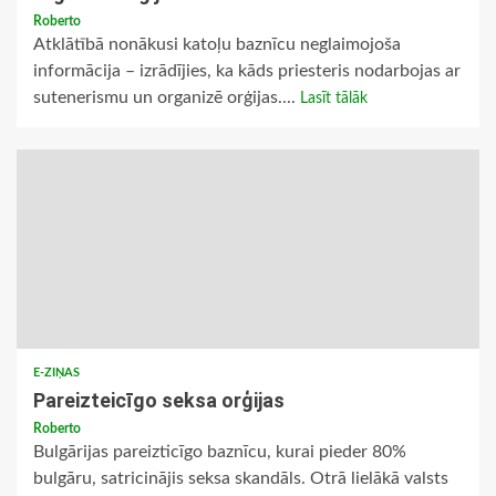
Roberto
Atklātībā nonākusi katoļu baznīcu neglaimojoša
informācija – izrādījies, ka kāds priesteris nodarbojas ar
sutenerismu un organizē orģijas....
Lasīt tālāk
E-ZIŅAS
Pareizteicīgo seksa orģijas
Roberto
Bulgārijas pareizticīgo baznīcu, kurai pieder 80%
bulgāru, satricinājis seksa skandāls. Otrā lielākā valsts