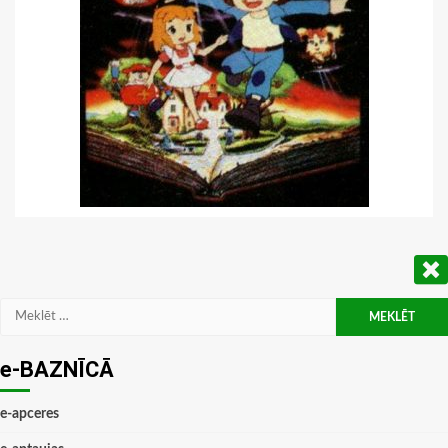
Meklēt:
e-BAZNĪCĀ
e-apceres