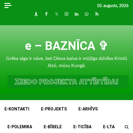
Skip
10. augusts, 2026
to
Draugiem
Facebook
Twitter
Instagram
LinkedIn
whatsapp
RSS
content
e – BAZNĪCA ✞
Grēka alga ir nāve, bet Dieva balva ir mūžīga dzīvība Kristū
Jēzū, mūsu Kungā.
E-KONTAKTI
E-PROJEKTS
E-ARHĪVS
E-POLEMIKA
E-BĪBELE
E-TICĪBA
E-LTA