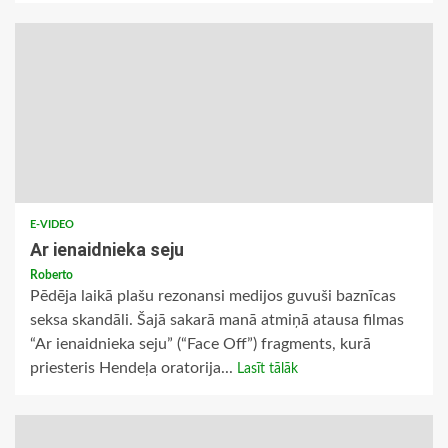
E-VIDEO
Ar ienaidnieka seju
Roberto
Pēdēja laikā plašu rezonansi medijos guvuši baznīcas
seksa skandāli. Šajā sakarā manā atmiņā atausa filmas
“Ar ienaidnieka seju” (“Face Off”) fragments, kurā
priesteris Hendeļa oratorija...
Lasīt tālāk