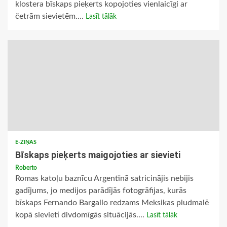
klostera bīskaps pieķerts kopojoties vienlaicīgi ar
četrām sievietēm....
Lasīt tālāk
E-ZIŅAS
Bīskaps pieķerts maigojoties ar sievieti
Roberto
Romas katoļu baznīcu Argentīnā satricinājis nebijis
gadījums, jo medijos parādījās fotogrāfijas, kurās
bīskaps Fernando Bargallo redzams Meksikas pludmalē
kopā sievieti divdomīgās situācijās....
Lasīt tālāk