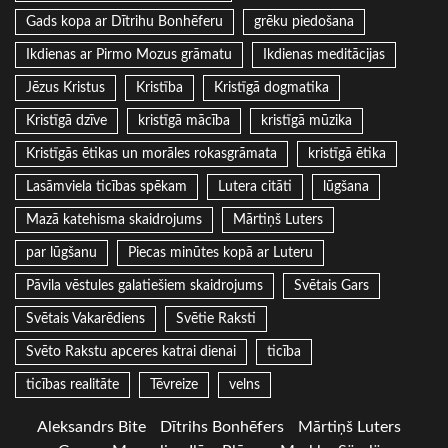
Gads kopa ar Dītrihu Bonhēferu
grēku piedošana
Ikdienas ar Pirmo Mozus grāmatu
Ikdienas meditācijas
Jēzus Kristus
Kristība
Kristīgā dogmatika
Kristīgā dzīve
kristīgā mācība
kristīgā mūzika
Kristīgās ētikas un morāles rokasgrāmata
kristīgā ētika
Lasāmviela ticības spēkam
Lutera citāti
lūgšana
Mazā katehisma skaidrojums
Mārtiņš Luters
par lūgšanu
Piecas minūtes kopā ar Luteru
Pāvila vēstules galatiešiem skaidrojums
Svētais Gars
Svētais Vakarēdiens
Svētie Raksti
Svēto Rakstu apceres katrai dienai
ticība
ticības realitāte
Tēvreize
velns
Aleksandrs Bite
Dītrihs Bonhēfers
Mārtiņš Luters