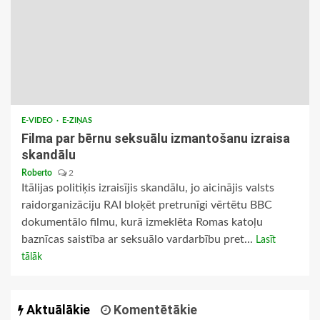
E-VIDEO
E-ZIŅAS
Filma par bērnu seksuālu izmantošanu izraisa
skandālu
Roberto
2
Itālijas politiķis izraisījis skandālu, jo aicinājis valsts
raidorganizāciju RAI bloķēt pretrunīgi vērtētu BBC
dokumentālo filmu, kurā izmeklēta Romas katoļu
baznīcas saistība ar seksuālo vardarbību pret...
Lasīt
tālāk
Aktuālākie
Komentētākie