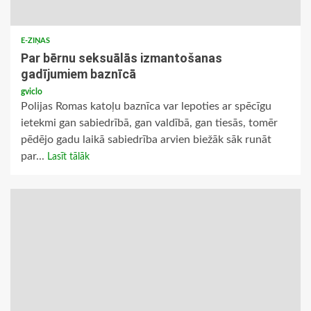
E-ZIŅAS
Par bērnu seksuālās izmantošanas
gadījumiem baznīcā
gviclo
Polijas Romas katoļu baznīca var lepoties ar spēcīgu
ietekmi gan sabiedrībā, gan valdībā, gan tiesās, tomēr
pēdējo gadu laikā sabiedrība arvien biežāk sāk runāt
par...
Lasīt tālāk