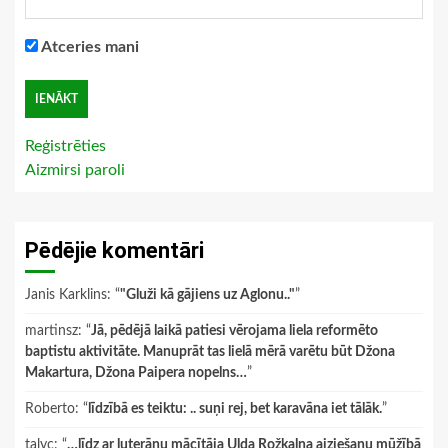
Atceries mani
Reģistrēties
Aizmirsi paroli
Pēdējie komentāri
Janis Karklins
: “
"Gluži kā gājiens uz Aglonu.."
”
martinsz
: “
Jā, pēdējā laikā patiesi vērojama liela reformēto
baptistu aktivitāte. Manuprāt tas lielā mērā varētu būt Džona
Makartura, Džona Paipera nopelns…
”
Roberto
: “
līdzībā es teiktu: .. suņi rej, bet karavāna iet tālāk.
”
talyc
: “
…līdz ar luterāņu mācītāja Ulda Rožkalna aiziešanu mūžībā