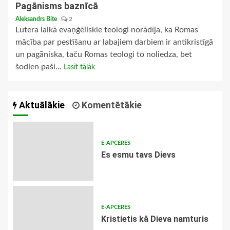
Pagānisms baznīcā
Aleksandrs Bite
2
Lutera laikā evaņģēliskie teologi norādīja, ka Romas
mācība par pestīšanu ar labajiem darbiem ir antikristīgā
un pagāniska, taču Romas teologi to noliedza, bet
šodien paši...
Lasīt tālāk
Aktuālākie
Komentētākie
E-APCERES
Es esmu tavs Dievs
E-APCERES
Kristietis kā Dieva namturis