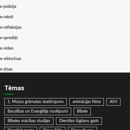
e-poēzija
e-raksti
e-refleksijas
e-sprediķi
e-video
e-viktorīnas
e-ziņas
Tēmas
1. Mozus grāmatas skaidrojums
animācijas filma
ASV
Bauslības un Evaņģēlija noslēpumi
Bībele
Bībeles mācības studijas
Dienišķo lūgšanu gads