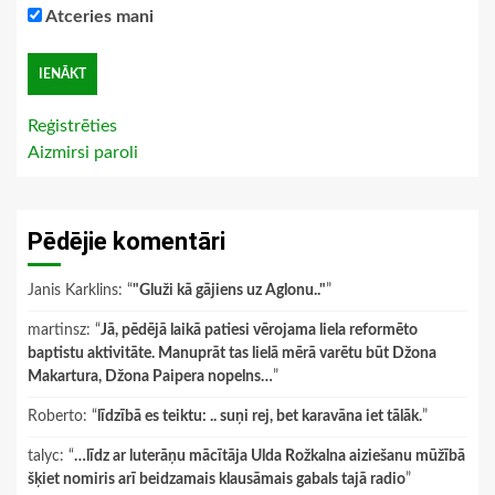
Atceries mani
Reģistrēties
Aizmirsi paroli
Pēdējie komentāri
Janis Karklins
: “
"Gluži kā gājiens uz Aglonu.."
”
martinsz
: “
Jā, pēdējā laikā patiesi vērojama liela reformēto
baptistu aktivitāte. Manuprāt tas lielā mērā varētu būt Džona
Makartura, Džona Paipera nopelns…
”
Roberto
: “
līdzībā es teiktu: .. suņi rej, bet karavāna iet tālāk.
”
talyc
: “
…līdz ar luterāņu mācītāja Ulda Rožkalna aiziešanu mūžībā
šķiet nomiris arī beidzamais klausāmais gabals tajā radio
”