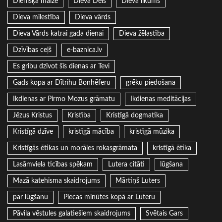
Dienišķā maize
Dieva Dēls
Dieva likums
Dieva mīlestība
Dieva vārds
Dieva Vārds katrai gada dienai
Dieva žēlastība
Dzīvības ceļš
e-baznica.lv
Es gribu dzīvot šīs dienas ar Tevi
Gads kopa ar Dītrihu Bonhēferu
grēku piedošana
Ikdienas ar Pirmo Mozus grāmatu
Ikdienas meditācijas
Jēzus Kristus
Kristība
Kristīgā dogmatika
Kristīgā dzīve
kristīgā mācība
kristīgā mūzika
Kristīgās ētikas un morāles rokasgrāmata
kristīgā ētika
Lasāmviela ticības spēkam
Lutera citāti
lūgšana
Mazā katehisma skaidrojums
Mārtiņš Luters
par lūgšanu
Piecas minūtes kopā ar Luteru
Pāvila vēstules galatiešiem skaidrojums
Svētais Gars