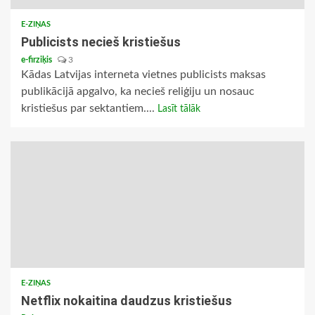
E-ZIŅAS
Publicists necieš kristiešus
e-firziķis
3
Kādas Latvijas interneta vietnes publicists maksas
publikācijā apgalvo, ka necieš reliģiju un nosauc
kristiešus par sektantiem....
Lasīt tālāk
E-ZIŅAS
Netflix nokaitina daudzus kristiešus