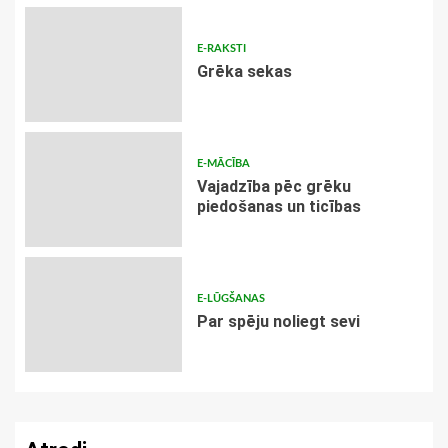
E-RAKSTI
Grēka sekas
E-MĀCĪBA
Vajadzība pēc grēku
piedošanas un ticības
E-LŪGŠANAS
Par spēju noliegt sevi