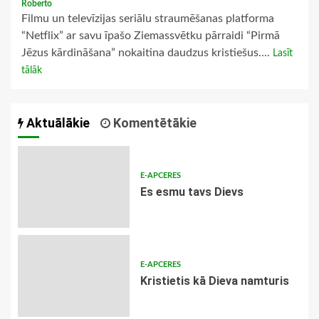
Roberto
Filmu un televīzijas seriālu straumēšanas platforma
“Netflix” ar savu īpašo Ziemassvētku pārraidi “Pirmā
Jēzus kārdināšana” nokaitina daudzus kristiešus....
Lasīt
tālāk
Aktuālākie
Komentētākie
E-APCERES
Es esmu tavs Dievs
E-APCERES
Kristietis kā Dieva namturis