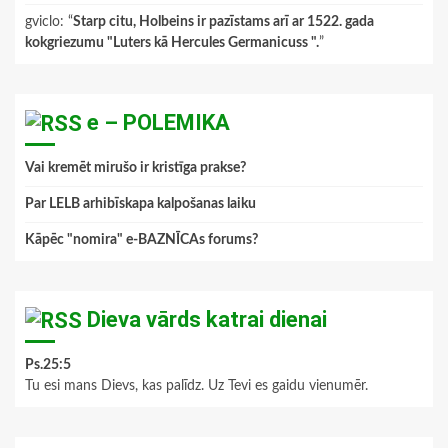
gviclo
: “
Starp citu, Holbeins ir pazīstams arī ar 1522. gada
kokgriezumu "Luters kā Hercules Germanicuss ".
”
e – POLEMIKA
Vai kremēt mirušo ir kristīga prakse?
Par LELB arhibīskapa kalpošanas laiku
Kāpēc "nomira" e-BAZNĪCAs forums?
Dieva vārds katrai dienai
Ps.25:5
Tu esi mans Dievs, kas palīdz. Uz Tevi es gaidu vienumēr.