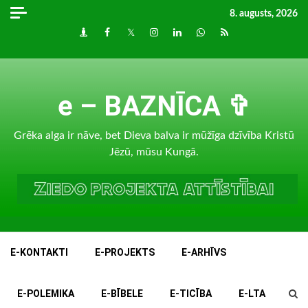
Skip
8. augusts, 2026
to
Draugiem
Facebook
Twitter
Instagram
LinkedIn
whatsapp
RSS
content
e – BAZNĪCA ✞
Grēka alga ir nāve, bet Dieva balva ir mūžīga dzīvība Kristū
Jēzū, mūsu Kungā.
E-KONTAKTI
E-PROJEKTS
E-ARHĪVS
E-POLEMIKA
E-BĪBELE
E-TICĪBA
E-LTA