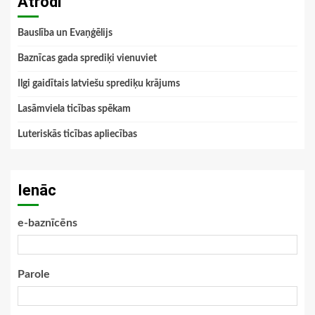
Atrodi
Bauslība un Evaņģēlijs
Baznīcas gada sprediķi vienuviet
Ilgi gaidītais latviešu sprediķu krājums
Lasāmviela ticības spēkam
Luteriskās ticības apliecības
Ienāc
e-baznīcēns
Parole