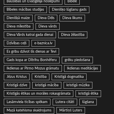
Bauslības un Evaņģēlija noslēpumi
Bībele
Bībeles mācības studijas
Dienišķo lūgšanu gads
Dienišķā maize
Dieva Dēls
Dieva likums
Dieva mīlestība
Dieva vārds
Dieva Vārds katrai gada dienai
Dieva žēlastība
Dzīvības ceļš
e-baznica.lv
Es gribu dzīvot šīs dienas ar Tevi
Gads kopa ar Dītrihu Bonhēferu
grēku piedošana
Ikdienas ar Pirmo Mozus grāmatu
Ikdienas meditācijas
Jēzus Kristus
Kristība
Kristīgā dogmatika
Kristīgā dzīve
kristīgā mācība
kristīgā mūzika
Kristīgās ētikas un morāles rokasgrāmata
kristīgā ētika
Lasāmviela ticības spēkam
Lutera citāti
lūgšana
Mazā katehisma skaidrojums
Mārtiņš Luters