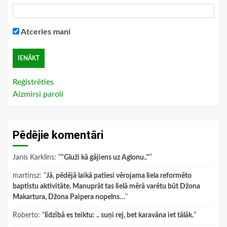
Atceries mani
Reģistrēties
Aizmirsi paroli
Pēdējie komentāri
Janis Karklins
: “
"Gluži kā gājiens uz Aglonu.."
”
martinsz
: “
Jā, pēdējā laikā patiesi vērojama liela reformēto
baptistu aktivitāte. Manuprāt tas lielā mērā varētu būt Džona
Makartura, Džona Paipera nopelns…
”
Roberto
: “
līdzībā es teiktu: .. suņi rej, bet karavāna iet tālāk.
”