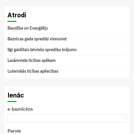
Atrodi
Bauslība un Evaņģēlijs
Baznīcas gada sprediķi vienuviet
Ilgi gaidītais latviešu sprediķu krājums
Lasāmviela ticības spēkam
Luteriskās ticības apliecības
Ienāc
e-baznīcēns
Parole