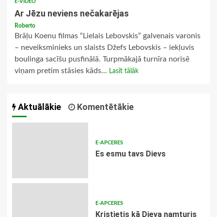
E-VIDEO
Ar Jēzu neviens nečakarējas
Roberto
Brāļu Koenu filmas “Lielais Lebovskis” galvenais varonis
– neveiksminieks un slaists Džefs Lebovskis – iekļuvis
boulinga sacīšu pusfinālā. Turpmākajā turnīra norisē
viņam pretim stāsies kāds...
Lasīt tālāk
Aktuālākie
Komentētākie
E-APCERES
Es esmu tavs Dievs
E-APCERES
Kristietis kā Dieva namturis