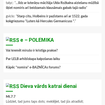
talyc
: “
…līdz ar luterāņu mācītāja Ulda Rožkalna aiziešanu mūžībā
šķiet nomiris arī beidzamais klausāmais gabals tajā radio
”
gviclo
: “
Starp citu, Holbeins ir pazīstams arī ar 1522. gada
kokgriezumu "Luters kā Hercules Germanicuss ".
”
e – POLEMIKA
Vai kremēt mirušo ir kristīga prakse?
Par LELB arhibīskapa kalpošanas laiku
Kāpēc "nomira" e-BAZNĪCAs forums?
Dieva vārds katrai dienai
Mt.7:7
Lūdziet, tad jums taps dots; meklējiet, tad jūs atradīsit;