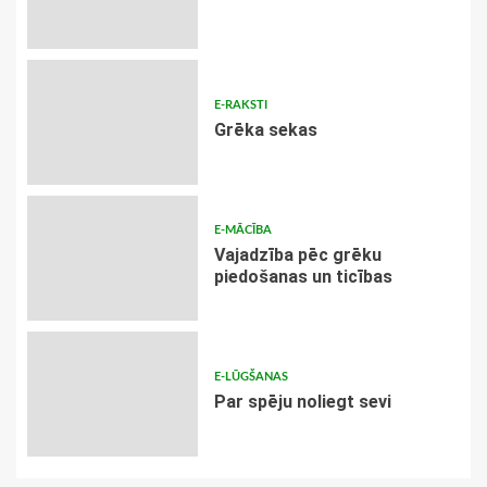
E-RAKSTI
Grēka sekas
E-MĀCĪBA
Vajadzība pēc grēku
piedošanas un ticības
E-LŪGŠANAS
Par spēju noliegt sevi