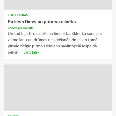
E-REFLEKSIJAS
Patiess Dievs un patiess cilvēks
Frīdemans Hebarts
Un tad bija Krusts. Vienā līmenī tas šķiet kā sods par
zaimošanu un drūmas neizdošanās zīme. Un tomēr
pirmie ticīgie pirmo Lieldienu saviļņojošā iespaidā
pēkšņi...
Lasīt tālāk