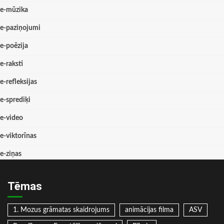
e-mūzika
e-paziņojumi
e-poēzija
e-raksti
e-refleksijas
e-sprediķi
e-video
e-viktorīnas
e-ziņas
Tēmas
1. Mozus grāmatas skaidrojums
animācijas filma
ASV