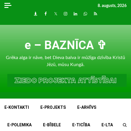
Skip
8. augusts, 2026
to
Draugiem
Facebook
Twitter
Instagram
LinkedIn
whatsapp
RSS
content
e – BAZNĪCA ✞
Grēka alga ir nāve, bet Dieva balva ir mūžīga dzīvība Kristū
Jēzū, mūsu Kungā.
E-KONTAKTI
E-PROJEKTS
E-ARHĪVS
E-POLEMIKA
E-BĪBELE
E-TICĪBA
E-LTA