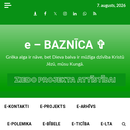
Skip
7. augusts, 2026
to
Draugiem
Facebook
Twitter
Instagram
LinkedIn
whatsapp
RSS
content
e – BAZNĪCA ✞
Grēka alga ir nāve, bet Dieva balva ir mūžīga dzīvība Kristū
Jēzū, mūsu Kungā.
E-KONTAKTI
E-PROJEKTS
E-ARHĪVS
E-POLEMIKA
E-BĪBELE
E-TICĪBA
E-LTA