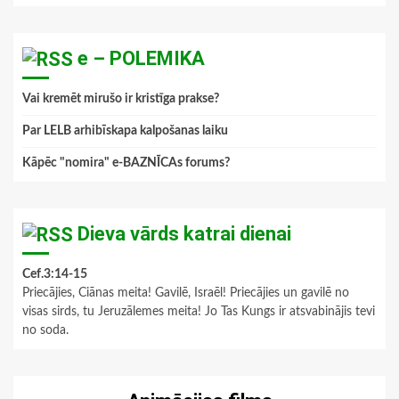
e – POLEMIKA
Vai kremēt mirušo ir kristīga prakse?
Par LELB arhibīskapa kalpošanas laiku
Kāpēc "nomira" e-BAZNĪCAs forums?
Dieva vārds katrai dienai
Cef.3:14-15
Priecājies, Ciānas meita! Gavilē, Israēl! Priecājies un gavilē no
visas sirds, tu Jeruzālemes meita! Jo Tas Kungs ir atsvabinājis tevi
no soda.