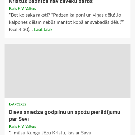
Kristus Baznīca nav cilvēku darbs
Karls F. V. Valters
“Bet ko saka raksti? “Padzen kalponi un viņas dēlu! Jo
kalpones dēlam nebūs mantot kopā ar svabadās dēlu.””
(Gal.4:30)...
Lasīt tālāk
E-APCERES
Dievs sniedza godpilnu un spožu pierādījumu
par Sevi
Karls F. V. Valters
“.. mūsu Kungu Jēzu Kristu, kas ar Savu