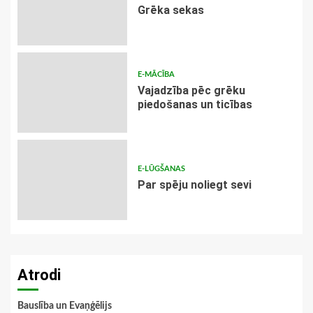
Grēka sekas
E-MĀCĪBA
Vajadzība pēc grēku
piedošanas un ticības
E-LŪGŠANAS
Par spēju noliegt sevi
Atrodi
Bauslība un Evaņģēlijs