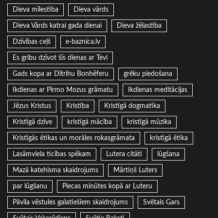
Dieva mīlestība
Dieva vārds
Dieva Vārds katrai gada dienai
Dieva žēlastība
Dzīvības ceļš
e-baznica.lv
Es gribu dzīvot šīs dienas ar Tevi
Gads kopa ar Dītrihu Bonhēferu
grēku piedošana
Ikdienas ar Pirmo Mozus grāmatu
Ikdienas meditācijas
Jēzus Kristus
Kristība
Kristīgā dogmatika
Kristīgā dzīve
kristīgā mācība
kristīgā mūzika
Kristīgās ētikas un morāles rokasgrāmata
kristīgā ētika
Lasāmviela ticības spēkam
Lutera citāti
lūgšana
Mazā katehisma skaidrojums
Mārtiņš Luters
par lūgšanu
Piecas minūtes kopā ar Luteru
Pāvila vēstules galatiešiem skaidrojums
Svētais Gars