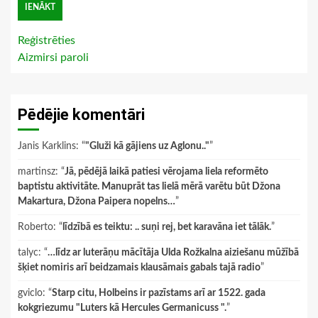
Reģistrēties
Aizmirsi paroli
Pēdējie komentāri
Janis Karklins
: “
"Gluži kā gājiens uz Aglonu.."
”
martinsz
: “
Jā, pēdējā laikā patiesi vērojama liela reformēto
baptistu aktivitāte. Manuprāt tas lielā mērā varētu būt Džona
Makartura, Džona Paipera nopelns…
”
Roberto
: “
līdzībā es teiktu: .. suņi rej, bet karavāna iet tālāk.
”
talyc
: “
…līdz ar luterāņu mācītāja Ulda Rožkalna aiziešanu mūžībā
šķiet nomiris arī beidzamais klausāmais gabals tajā radio
”
gviclo
: “
Starp citu, Holbeins ir pazīstams arī ar 1522. gada
kokgriezumu "Luters kā Hercules Germanicuss ".
”