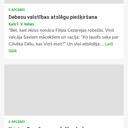
E-APCERES
Debesu valstības atslēgu piešķiršana
Karls F. V. Valters
“Bet, kad Jēzus nonāca Filipa Cezarejas robežās, Viņš
vaicāja Saviem mācekļiem un sacīja: “Ko ļaudis saka par
Cilvēka Dēlu, kas Viņš esot?” Un viņi atbildēja:...
Lasīt
tālāk
E-APCERES