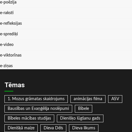
e-poēzija
e-raksti
e-refleksijas
e-sprediķi
e-video
e-viktorīnas
e-ziņas
Tēmas
1. Mozus grāmatas skaidrojums
animācijas filma
ASV
Bauslības un Evaņģēlija noslēpumi
Bībele
Bībeles mācības studijas
Dienišķo lūgšanu gads
Dienišķā maize
Dieva Dēls
Dieva likums