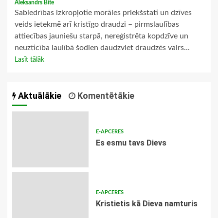
Aleksandrs Bite
Sabiedrības izkropļotie morāles priekšstati un dzīves
veids ietekmē arī kristīgo draudzi – pirmslaulības
attiecības jauniešu starpā, nereģistrēta kopdzīve un
neuzticība laulībā šodien daudzviet draudzēs vairs...
Lasīt tālāk
Aktuālākie
Komentētākie
E-APCERES
Es esmu tavs Dievs
E-APCERES
Kristietis kā Dieva namturis