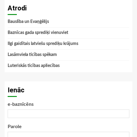
Atrodi
Bauslība un Evaņģēlijs
Baznīcas gada sprediķi vienuviet
Ilgi gaidītais latviešu sprediķu krājums
Lasāmviela ticības spēkam
Luteriskās ticības apliecības
Ienāc
e-baznīcēns
Parole