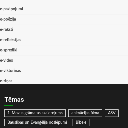
e-paziņojumi
e-poēzija
e-raksti
e-refleksijas
e-sprediķi
e-video
e-viktorīnas
e-ziņas
Tēmas
1. Mozus grāmatas skaidrojums
animācijas filma
ASV
Bauslības un Evaņģēlija noslēpumi
Bībele