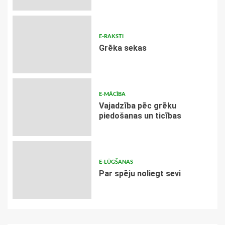
E-RAKSTI
Grēka sekas
E-MĀCĪBA
Vajadzība pēc grēku
piedošanas un ticības
E-LŪGŠANAS
Par spēju noliegt sevi