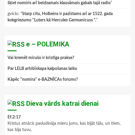
šķiet nomiris arī beidzamais klausāmais gabals tajā radio
”
gviclo
: “
Starp citu, Holbeins ir pazīstams arī ar 1522. gada
kokgriezumu "Luters kā Hercules Germanicuss ".
”
e – POLEMIKA
Vai kremēt mirušo ir kristīga prakse?
Par LELB arhibīskapa kalpošanas laiku
Kāpēc "nomira" e-BAZNĪCAs forums?
Dieva vārds katrai dienai
Ef.2:17
Kristus atnācis pasludināja mieru jums, kas bijāt tālu, un tiem,
kas bija tuvu,