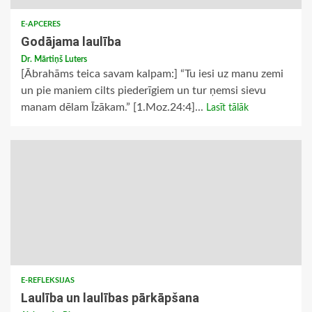
E-APCERES
Godājama laulība
Dr. Mārtiņš Luters
[Ābrahāms teica savam kalpam:] “Tu iesi uz manu zemi
un pie maniem cilts piederīgiem un tur ņemsi sievu
manam dēlam Īzākam.” [1.Moz.24:4]...
Lasīt tālāk
E-REFLEKSIJAS
Laulība un laulības pārkāpšana