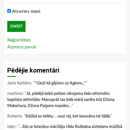
Atceries mani
Reģistrēties
Aizmirsi paroli
Pēdējie komentāri
Janis Karklins
: “
"Gluži kā gājiens uz Aglonu.."
”
martinsz
: “
Jā, pēdējā laikā patiesi vērojama liela reformēto
baptistu aktivitāte. Manuprāt tas lielā mērā varētu būt Džona
Makartura, Džona Paipera nopelns…
”
Roberto
: “
līdzībā es teiktu: .. suņi rej, bet karavāna iet tālāk.
”
talyc
: “
…līdz ar luterāņu mācītāja Ulda Rožkalna aiziešanu mūžībā