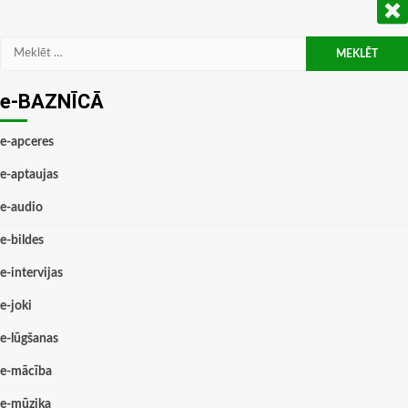
Meklēt:
e-BAZNĪCĀ
e-apceres
e-aptaujas
e-audio
e-bildes
e-intervijas
e-joki
e-lūgšanas
e-mācība
e-mūzika