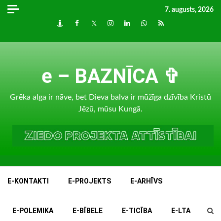
Skip
7. augusts, 2026
to
Draugiem
Facebook
Twitter
Instagram
LinkedIn
whatsapp
RSS
content
e – BAZNĪCA ✞
Grēka alga ir nāve, bet Dieva balva ir mūžīga dzīvība Kristū
Jēzū, mūsu Kungā.
E-KONTAKTI
E-PROJEKTS
E-ARHĪVS
E-POLEMIKA
E-BĪBELE
E-TICĪBA
E-LTA