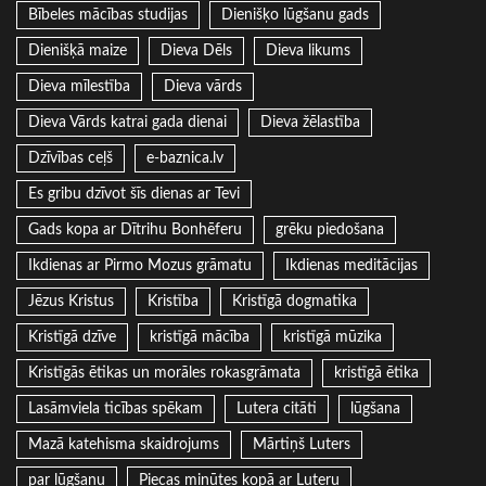
Bībeles mācības studijas
Dienišķo lūgšanu gads
Dienišķā maize
Dieva Dēls
Dieva likums
Dieva mīlestība
Dieva vārds
Dieva Vārds katrai gada dienai
Dieva žēlastība
Dzīvības ceļš
e-baznica.lv
Es gribu dzīvot šīs dienas ar Tevi
Gads kopa ar Dītrihu Bonhēferu
grēku piedošana
Ikdienas ar Pirmo Mozus grāmatu
Ikdienas meditācijas
Jēzus Kristus
Kristība
Kristīgā dogmatika
Kristīgā dzīve
kristīgā mācība
kristīgā mūzika
Kristīgās ētikas un morāles rokasgrāmata
kristīgā ētika
Lasāmviela ticības spēkam
Lutera citāti
lūgšana
Mazā katehisma skaidrojums
Mārtiņš Luters
par lūgšanu
Piecas minūtes kopā ar Luteru