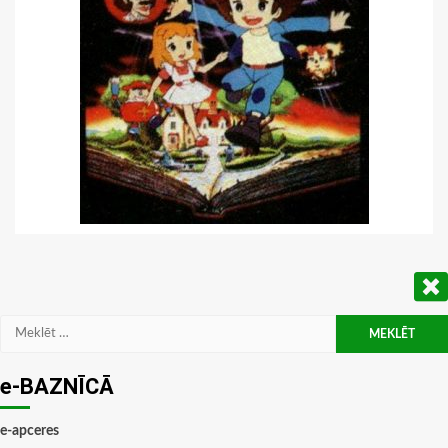
Meklēt:
e-BAZNĪCĀ
e-apceres