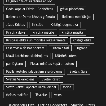
Es gribu dzīvot šīs dienas ar Tevi
Gads kopa ar Dītrihu Bonhēferu
grēku piedošana
Ikdienas ar Pirmo Mozus grāmatu
Ikdienas meditācijas
Jēzus Kristus
Kristība
Kristīgā dogmatika
Kristīgā dzīve
kristīgā mācība
kristīgā mūzika
Kristīgās ētikas un morāles rokasgrāmata
kristīgā ētika
Lasāmviela ticības spēkam
Lutera citāti
lūgšana
Mazā katehisma skaidrojums
Mārtiņš Luters
par lūgšanu
Piecas minūtes kopā ar Luteru
Pāvila vēstules galatiešiem skaidrojums
Svētais Gars
Svētais Vakarēdiens
Svētie Raksti
Svēto Rakstu apceres katrai dienai
ticība
ticības realitāte
Tēvreize
velns
Aleksandrs Bite
Dītrihs Bonhēfers
Mārtiņš Luters