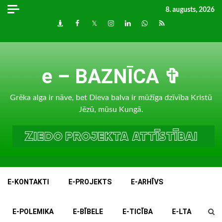
Skip
8. augusts, 2026
to
Draugiem
Facebook
Twitter
Instagram
LinkedIn
whatsapp
RSS
content
e – BAZNĪCA ✞
Grēka alga ir nāve, bet Dieva balva ir mūžīga dzīvība Kristū
Jēzū, mūsu Kungā.
E-KONTAKTI
E-PROJEKTS
E-ARHĪVS
E-POLEMIKA
E-BĪBELE
E-TICĪBA
E-LTA