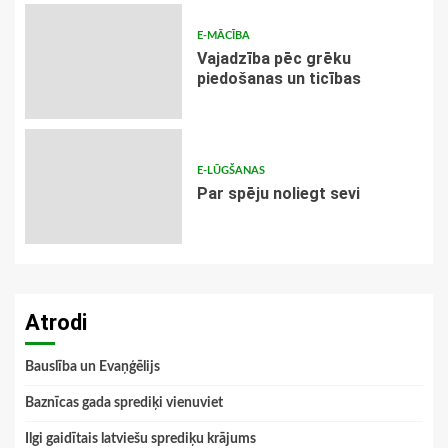
E-MĀCĪBA
Vajadzība pēc grēku
piedošanas un ticības
E-LŪGŠANAS
Par spēju noliegt sevi
Atrodi
Bauslība un Evaņģēlijs
Baznīcas gada sprediķi vienuviet
Ilgi gaidītais latviešu sprediķu krājums