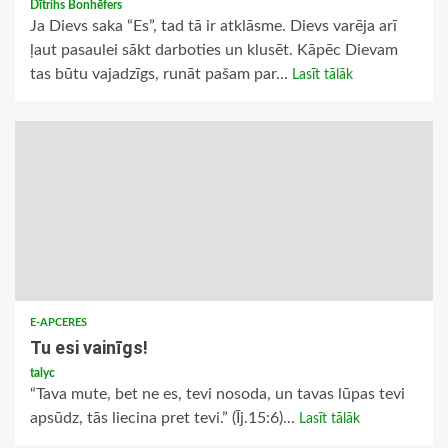
Dītrihs Bonhēfers
Ja Dievs saka “Es”, tad tā ir atklāsme. Dievs varēja arī
ļaut pasaulei sākt darboties un klusēt. Kāpēc Dievam
tas būtu vajadzīgs, runāt pašam par...
Lasīt tālāk
E-APCERES
Tu esi vainīgs!
talyc
“Tava mute, bet ne es, tevi nosoda, un tavas lūpas tevi
apsūdz, tās liecina pret tevi.” (Īj.15:6)...
Lasīt tālāk