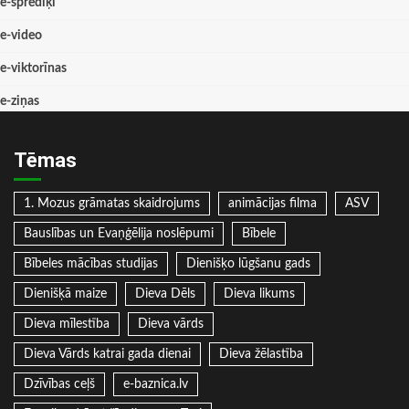
e-sprediķi
e-video
e-viktorīnas
e-ziņas
Tēmas
1. Mozus grāmatas skaidrojums
animācijas filma
ASV
Bauslības un Evaņģēlija noslēpumi
Bībele
Bībeles mācības studijas
Dienišķo lūgšanu gads
Dienišķā maize
Dieva Dēls
Dieva likums
Dieva mīlestība
Dieva vārds
Dieva Vārds katrai gada dienai
Dieva žēlastība
Dzīvības ceļš
e-baznica.lv