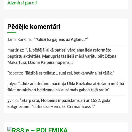
Aizmirsi paroli
Pēdējie komentāri
Janis Karklins
: “
"Gluži kā gājiens uz Aglonu.."
”
martinsz
: “
Jā, pēdējā laikā patiesi vērojama liela reformēto
baptistu aktivitāte. Manuprāt tas lielā mērā varētu būt Džona
Makartura, Džona Paipera nopelns…
”
Roberto
: “
līdzībā es teiktu: .. suņi rej, bet karavāna iet tālāk.
”
talyc
: “
…līdz ar luterāņu mācītāja Ulda Rožkalna aiziešanu mūžībā
šķiet nomiris arī beidzamais klausāmais gabals tajā radio
”
gviclo
: “
Starp citu, Holbeins ir pazīstams arī ar 1522. gada
kokgriezumu "Luters kā Hercules Germanicuss ".
”
e – POLEMIKA