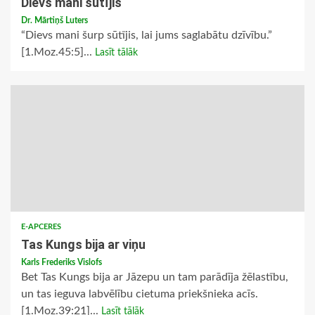
Dievs mani sūtījis
Dr. Mārtiņš Luters
“Dievs mani šurp sūtījis, lai jums saglabātu dzīvību.”
[1.Moz.45:5]...
Lasīt tālāk
E-APCERES
Tas Kungs bija ar viņu
Karls Frederiks Vislofs
Bet Tas Kungs bija ar Jāzepu un tam parādīja žēlastību,
un tas ieguva labvēlību cietuma priekšnieka acīs.
[1.Moz.39:21]...
Lasīt tālāk