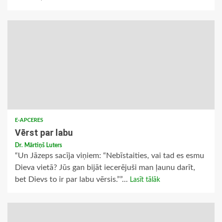
E-APCERES
Vērst par labu
Dr. Mārtiņš Luters
“Un Jāzeps sacīja viņiem: “Nebīstaities, vai tad es esmu
Dieva vietā? Jūs gan bijāt iecerējuši man ļaunu darīt,
bet Dievs to ir par labu vērsis.””...
Lasīt tālāk