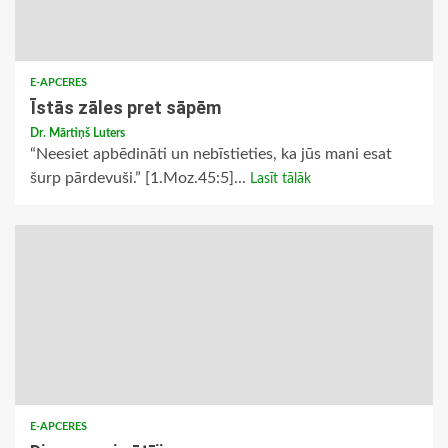
E-APCERES
Īstās zāles pret sāpēm
Dr. Mārtiņš Luters
“Neesiet apbēdināti un nebīstieties, ka jūs mani esat
šurp pārdevuši.” [1.Moz.45:5]...
Lasīt tālāk
E-APCERES