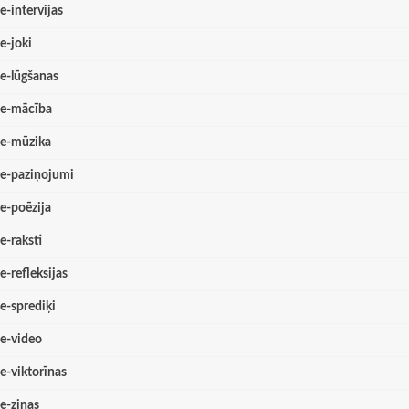
e-intervijas
e-joki
e-lūgšanas
e-mācība
e-mūzika
e-paziņojumi
e-poēzija
e-raksti
e-refleksijas
e-sprediķi
e-video
e-viktorīnas
e-ziņas