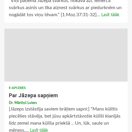
“Viņi paņēma Jāzepa svārkus, nokāva āzi, iemērca
svārkus asinīs un lika aiznest svārkus ar piedurknēm un
nogādāt tos viņu tēvam.” [1.Moz.37:31-32]...
Lasīt tālāk
E-APCERES
Par Jāzepa sapņiem
Dr. Mārtiņš Luters
[Jāzeps izstāstīja saviem brāļiem sapni:] “Mans kūlītis
piecēlies stāvēja, bet jūsu apkārtstāvošie kūlīši klanījās
līdz zemei mana kūlīša priekšā .. Un, lūk, saule un
mēness,...
Lasīt tālāk