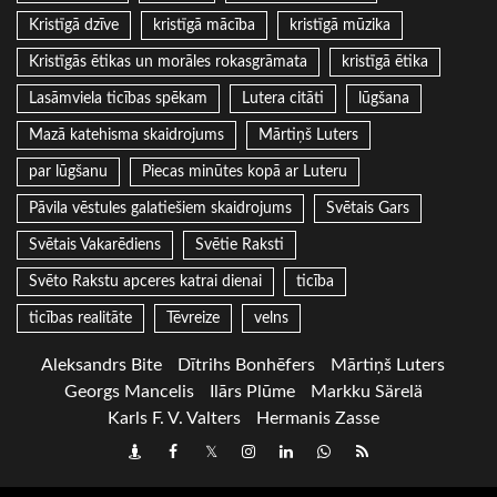
Kristīgā dzīve
kristīgā mācība
kristīgā mūzika
Kristīgās ētikas un morāles rokasgrāmata
kristīgā ētika
Lasāmviela ticības spēkam
Lutera citāti
lūgšana
Mazā katehisma skaidrojums
Mārtiņš Luters
par lūgšanu
Piecas minūtes kopā ar Luteru
Pāvila vēstules galatiešiem skaidrojums
Svētais Gars
Svētais Vakarēdiens
Svētie Raksti
Svēto Rakstu apceres katrai dienai
ticība
ticības realitāte
Tēvreize
velns
Aleksandrs Bite
Dītrihs Bonhēfers
Mārtiņš Luters
Georgs Mancelis
Ilārs Plūme
Markku Särelä
Karls F. V. Valters
Hermanis Zasse
Draugiem
Facebook
Twitter
Instagram
LinkedIn
whatsapp
RSS