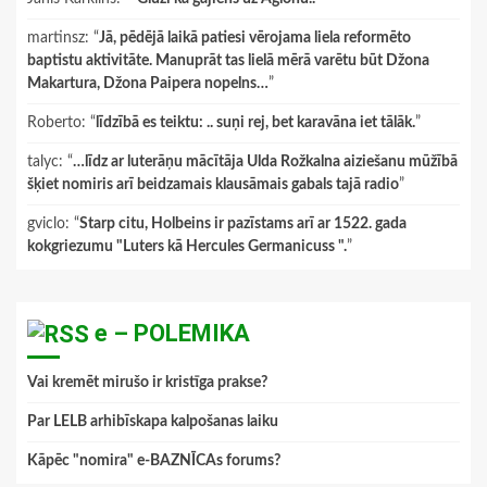
martinsz
: “
Jā, pēdējā laikā patiesi vērojama liela reformēto
baptistu aktivitāte. Manuprāt tas lielā mērā varētu būt Džona
Makartura, Džona Paipera nopelns…
”
Roberto
: “
līdzībā es teiktu: .. suņi rej, bet karavāna iet tālāk.
”
talyc
: “
…līdz ar luterāņu mācītāja Ulda Rožkalna aiziešanu mūžībā
šķiet nomiris arī beidzamais klausāmais gabals tajā radio
”
gviclo
: “
Starp citu, Holbeins ir pazīstams arī ar 1522. gada
kokgriezumu "Luters kā Hercules Germanicuss ".
”
e – POLEMIKA
Vai kremēt mirušo ir kristīga prakse?
Par LELB arhibīskapa kalpošanas laiku
Kāpēc "nomira" e-BAZNĪCAs forums?