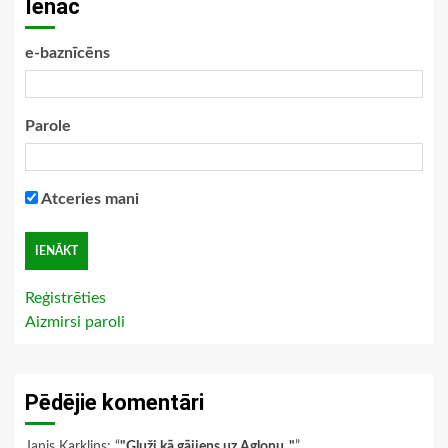
Ienāc
e-baznīcēns
Parole
Atceries mani
Reģistrēties
Aizmirsi paroli
Pēdējie komentāri
Janis Karklins
: “
"Gluži kā gājiens uz Aglonu.."
”