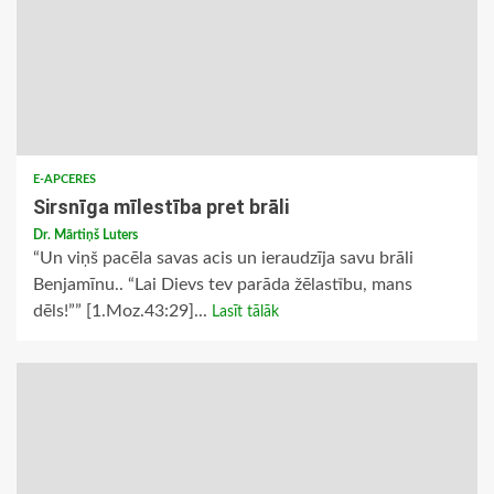
E-APCERES
Sirsnīga mīlestība pret brāli
Dr. Mārtiņš Luters
“Un viņš pacēla savas acis un ieraudzīja savu brāli
Benjamīnu.. “Lai Dievs tev parāda žēlastību, mans
dēls!”” [1.Moz.43:29]...
Lasīt tālāk