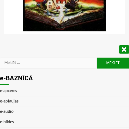
Meklēt:
e-BAZNĪCĀ
e-apceres
e-aptaujas
e-audio
e-bildes