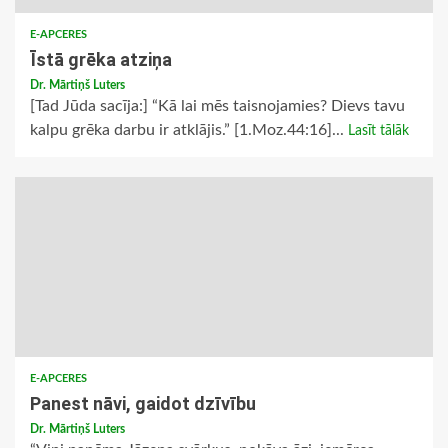
E-APCERES
Īstā grēka atziņa
Dr. Mārtiņš Luters
[Tad Jūda sacīja:] “Kā lai mēs taisnojamies? Dievs tavu
kalpu grēka darbu ir atklājis.” [1.Moz.44:16]...
Lasīt tālāk
E-APCERES
Panest nāvi, gaidot dzīvību
Dr. Mārtiņš Luters