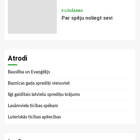
E-LŪGŠANAS
Par spēju noliegt sevi
Atrodi
Bauslība un Evaņģēlijs
Baznīcas gada sprediķi vienuviet
Ilgi gaidītais latviešu sprediķu krājums
Lasāmviela ticības spēkam
Luteriskās ticības apliecības