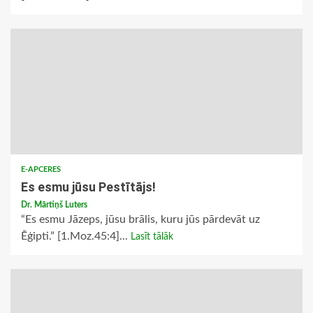
E-APCERES
Es esmu jūsu Pestītājs!
Dr. Mārtiņš Luters
“Es esmu Jāzeps, jūsu brālis, kuru jūs pārdevāt uz
Ēģipti.” [1.Moz.45:4]...
Lasīt tālāk