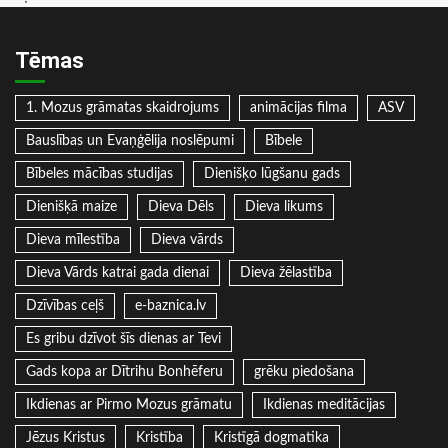
Tēmas
1. Mozus grāmatas skaidrojums
animācijas filma
ASV
Bauslības un Evaņģēlija noslēpumi
Bībele
Bībeles mācības studijas
Dienišķo lūgšanu gads
Dienišķā maize
Dieva Dēls
Dieva likums
Dieva mīlestība
Dieva vārds
Dieva Vārds katrai gada dienai
Dieva žēlastība
Dzīvības ceļš
e-baznica.lv
Es gribu dzīvot šīs dienas ar Tevi
Gads kopa ar Dītrihu Bonhēferu
grēku piedošana
Ikdienas ar Pirmo Mozus grāmatu
Ikdienas meditācijas
Jēzus Kristus
Kristība
Kristīgā dogmatika