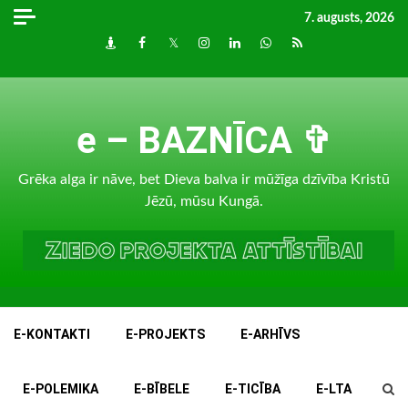
Skip
7. augusts, 2026
to
Draugiem
Facebook
Twitter
Instagram
LinkedIn
whatsapp
RSS
content
e – BAZNĪCA ✞
Grēka alga ir nāve, bet Dieva balva ir mūžīga dzīvība Kristū
Jēzū, mūsu Kungā.
E-KONTAKTI
E-PROJEKTS
E-ARHĪVS
E-POLEMIKA
E-BĪBELE
E-TICĪBA
E-LTA