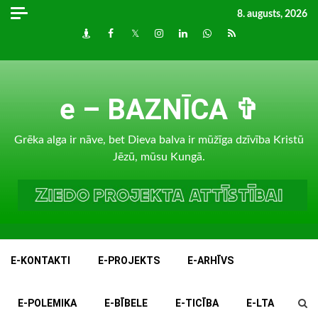
Skip
8. augusts, 2026
to
Draugiem
Facebook
Twitter
Instagram
LinkedIn
whatsapp
RSS
content
e – BAZNĪCA ✞
Grēka alga ir nāve, bet Dieva balva ir mūžīga dzīvība Kristū
Jēzū, mūsu Kungā.
E-KONTAKTI
E-PROJEKTS
E-ARHĪVS
E-POLEMIKA
E-BĪBELE
E-TICĪBA
E-LTA