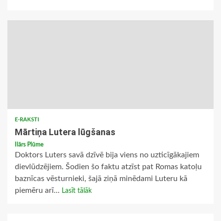
E-RAKSTI
Mārtiņa Lutera lūgšanas
Ilārs Plūme
Doktors Luters savā dzīvē bija viens no uzticīgākajiem
dievlūdzējiem. Šodien šo faktu atzīst pat Romas katoļu
baznīcas vēsturnieki, šajā ziņā minēdami Luteru kā
piemēru arī...
Lasīt tālāk