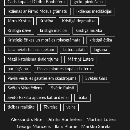
Gads kopa ar Dītrihu Bonhēferu
grēku piedošana
Ikdienas ar Pirmo Mozus grāmatu
Ikdienas meditācijas
Jēzus Kristus
Kristība
Kristīgā dogmatika
Kristīgā dzīve
kristīgā mācība
kristīgā mūzika
Kristīgās ētikas un morāles rokasgrāmata
kristīgā ētika
Lasāmviela ticības spēkam
Lutera citāti
lūgšana
Mazā katehisma skaidrojums
Mārtiņš Luters
par lūgšanu
Piecas minūtes kopā ar Luteru
Pāvila vēstules galatiešiem skaidrojums
Svētais Gars
Svētais Vakarēdiens
Svētie Raksti
Svēto Rakstu apceres katrai dienai
ticība
ticības realitāte
Tēvreize
velns
Aleksandrs Bite
Dītrihs Bonhēfers
Mārtiņš Luters
Georgs Mancelis
Ilārs Plūme
Markku Särelä