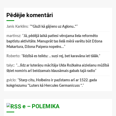
Pēdējie komentāri
Janis Karklins
: “
"Gluži kā gājiens uz Aglonu.."
”
martinsz
: “
Jā, pēdējā laikā patiesi vērojama liela reformēto
baptistu aktivitāte. Manuprāt tas lielā mērā varētu būt Džona
Makartura, Džona Paipera nopelns…
”
Roberto
: “
līdzībā es teiktu: .. suņi rej, bet karavāna iet tālāk.
”
talyc
: “
…līdz ar luterāņu mācītāja Ulda Rožkalna aiziešanu mūžībā
šķiet nomiris arī beidzamais klausāmais gabals tajā radio
”
gviclo
: “
Starp citu, Holbeins ir pazīstams arī ar 1522. gada
kokgriezumu "Luters kā Hercules Germanicuss ".
”
e – POLEMIKA