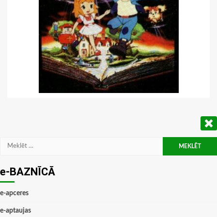
Meklēt:
e-BAZNĪCĀ
e-apceres
e-aptaujas