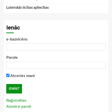
Luteriskās ticības apliecības
Ienāc
e-baznīcēns
Parole
Atceries mani
Reģistrēties
Aizmirsi paroli