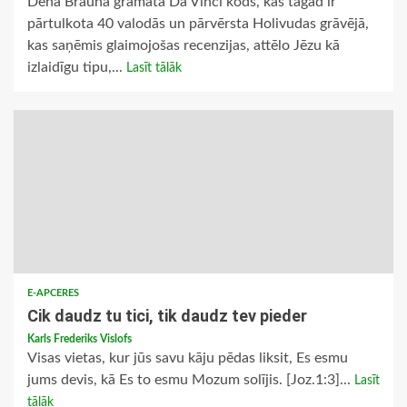
Dena Brauna grāmata Da Vinči kods, kas tagad ir
pārtulkota 40 valodās un pārvērsta Holivudas grāvējā,
kas saņēmis glaimojošas recenzijas, attēlo Jēzu kā
izlaidīgu tipu,...
Lasīt tālāk
E-APCERES
Cik daudz tu tici, tik daudz tev pieder
Karls Frederiks Vislofs
Visas vietas, kur jūs savu kāju pēdas liksit, Es esmu
jums devis, kā Es to esmu Mozum solījis. [Joz.1:3]...
Lasīt
tālāk