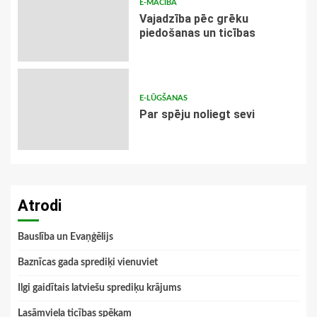
E-MĀCĪBA
Vajadzība pēc grēku
piedošanas un ticības
E-LŪGŠANAS
Par spēju noliegt sevi
Atrodi
Bauslība un Evaņģēlijs
Baznīcas gada sprediķi vienuviet
Ilgi gaidītais latviešu sprediķu krājums
Lasāmviela ticības spēkam