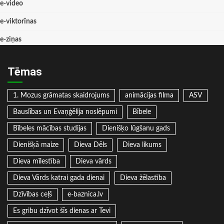
e-video
e-viktorīnas
e-ziņas
Tēmas
1. Mozus grāmatas skaidrojums
animācijas filma
ASV
Bauslības un Evaņģēlija noslēpumi
Bībele
Bībeles mācības studijas
Dienišķo lūgšanu gads
Dienišķā maize
Dieva Dēls
Dieva likums
Dieva mīlestība
Dieva vārds
Dieva Vārds katrai gada dienai
Dieva žēlastība
Dzīvības ceļš
e-baznica.lv
Es gribu dzīvot šīs dienas ar Tevi