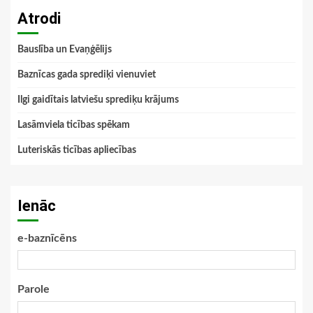
Atrodi
Bauslība un Evaņģēlijs
Baznīcas gada sprediķi vienuviet
Ilgi gaidītais latviešu sprediķu krājums
Lasāmviela ticības spēkam
Luteriskās ticības apliecības
Ienāc
e-baznīcēns
Parole