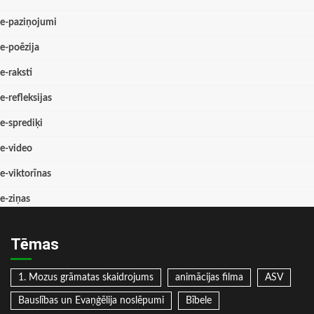
e-paziņojumi
e-poēzija
e-raksti
e-refleksijas
e-sprediķi
e-video
e-viktorīnas
e-ziņas
Tēmas
1. Mozus grāmatas skaidrojums
animācijas filma
ASV
Bauslības un Evaņģēlija noslēpumi
Bībele