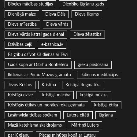
Bībeles mācības studijas
Dienišķo lūgšanu gads
Dienišķā maize
Dieva Dēls
Dieva likums
Dieva mīlestība
Dieva vārds
Dieva Vārds katrai gada dienai
Dieva žēlastība
Dzīvības ceļš
e-baznica.lv
Es gribu dzīvot šīs dienas ar Tevi
Gads kopa ar Dītrihu Bonhēferu
grēku piedošana
Ikdienas ar Pirmo Mozus grāmatu
Ikdienas meditācijas
Jēzus Kristus
Kristība
Kristīgā dogmatika
Kristīgā dzīve
kristīgā mācība
kristīgā mūzika
Kristīgās ētikas un morāles rokasgrāmata
kristīgā ētika
Lasāmviela ticības spēkam
Lutera citāti
lūgšana
Mazā katehisma skaidrojums
Mārtiņš Luters
par lūgšanu
Piecas minūtes kopā ar Luteru