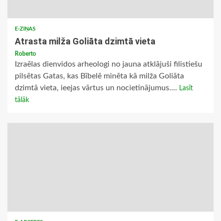
E-ZIŅAS
Atrasta milža Goliāta dzimtā vieta
Roberto
Izraēlas dienvidos arheologi no jauna atklājuši filistiešu
pilsētas Gatas, kas Bībelē minēta kā milža Goliāta
dzimtā vieta, ieejas vārtus un nocietinājumus....
Lasīt
tālāk