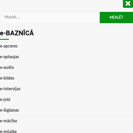
Meklēt:
e-BAZNĪCĀ
e-apceres
e-aptaujas
e-audio
e-bildes
e-intervijas
e-joki
e-lūgšanas
e-mācība
e-mūzika