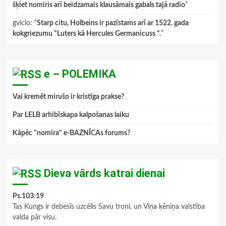
šķiet nomiris arī beidzamais klausāmais gabals tajā radio
”
gviclo
: “
Starp citu, Holbeins ir pazīstams arī ar 1522. gada
kokgriezumu "Luters kā Hercules Germanicuss ".
”
e – POLEMIKA
Vai kremēt mirušo ir kristīga prakse?
Par LELB arhibīskapa kalpošanas laiku
Kāpēc "nomira" e-BAZNĪCAs forums?
Dieva vārds katrai dienai
Ps.103:19
Tas Kungs ir debesīs uzcēlis Savu troni, un Viņa ķēniņa valstība
valda pār visu.