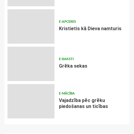
E-APCERES
Kristietis kā Dieva namturis
E-RAKSTI
Grēka sekas
E-MĀCĪBA
Vajadzība pēc grēku
piedošanas un ticības