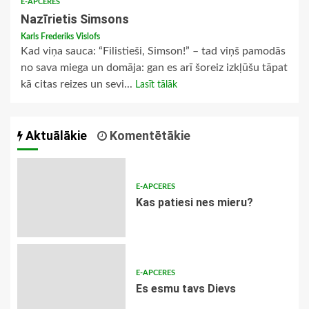
E-APCERES
Nazīrietis Simsons
Karls Frederiks Vislofs
Kad viņa sauca: “Filistieši, Simson!” – tad viņš pamodās
no sava miega un domāja: gan es arī šoreiz izkļūšu tāpat
kā citas reizes un sevi...
Lasīt tālāk
Aktuālākie
Komentētākie
E-APCERES
​Kas patiesi nes mieru?
E-APCERES
Es esmu tavs Dievs