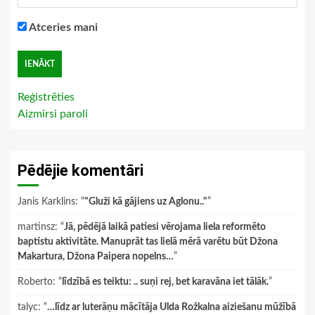
Atceries mani
Reģistrēties
Aizmirsi paroli
Pēdējie komentāri
Janis Karklins
: “
"Gluži kā gājiens uz Aglonu.."
”
martinsz
: “
Jā, pēdējā laikā patiesi vērojama liela reformēto
baptistu aktivitāte. Manuprāt tas lielā mērā varētu būt Džona
Makartura, Džona Paipera nopelns…
”
Roberto
: “
līdzībā es teiktu: .. suņi rej, bet karavāna iet tālāk.
”
talyc
: “
…līdz ar luterāņu mācītāja Ulda Rožkalna aiziešanu mūžībā