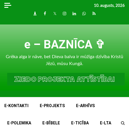
Skip
10. augusts, 2026
to
Draugiem
Facebook
Twitter
Instagram
LinkedIn
whatsapp
RSS
content
e – BAZNĪCA ✞
Grēka alga ir nāve, bet Dieva balva ir mūžīga dzīvība Kristū
Jēzū, mūsu Kungā.
E-KONTAKTI
E-PROJEKTS
E-ARHĪVS
E-POLEMIKA
E-BĪBELE
E-TICĪBA
E-LTA