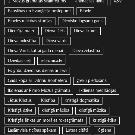
1. Mozus grāmatas skaidrojums
animācijas filma
ASV
Bauslības un Evaņģēlija noslēpumi
Bībele
Bībeles mācības studijas
Dienišķo lūgšanu gads
Dienišķā maize
Dieva Dēls
Dieva likums
Dieva mīlestība
Dieva vārds
Dieva Vārds katrai gada dienai
Dieva žēlastība
Dzīvības ceļš
e-baznica.lv
Es gribu dzīvot šīs dienas ar Tevi
Gads kopa ar Dītrihu Bonhēferu
grēku piedošana
Ikdienas ar Pirmo Mozus grāmatu
Ikdienas meditācijas
Jēzus Kristus
Kristība
Kristīgā dogmatika
Kristīgā dzīve
kristīgā mācība
kristīgā mūzika
Kristīgās ētikas un morāles rokasgrāmata
kristīgā ētika
Lasāmviela ticības spēkam
Lutera citāti
lūgšana