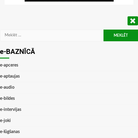
Meklēt:
e-BAZNĪCĀ
e-apceres
e-aptaujas
e-audio
e-bildes
e-intervijas
e-joki
e-lūgšanas