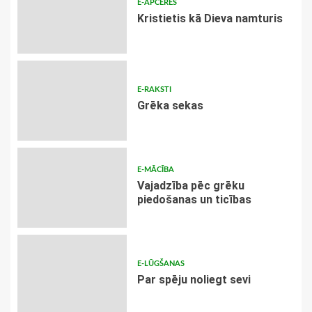
E-APCERES
Kristietis kā Dieva namturis
E-RAKSTI
Grēka sekas
E-MĀCĪBA
Vajadzība pēc grēku
piedošanas un ticības
E-LŪGŠANAS
Par spēju noliegt sevi