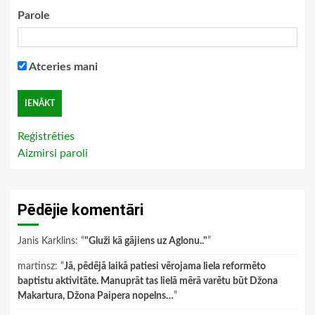
Parole
Atceries mani
Reģistrēties
Aizmirsi paroli
Pēdējie komentāri
Janis Karklins
: “
"Gluži kā gājiens uz Aglonu.."
”
martinsz
: “
Jā, pēdējā laikā patiesi vērojama liela reformēto
baptistu aktivitāte. Manuprāt tas lielā mērā varētu būt Džona
Makartura, Džona Paipera nopelns…
”