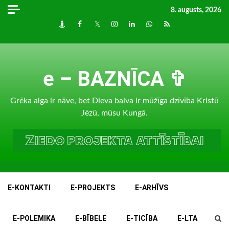
Skip
8. augusts, 2026
to
Draugiem
Facebook
Twitter
Instagram
LinkedIn
whatsapp
RSS
content
e – BAZNĪCA ✞
Grēka alga ir nāve, bet Dieva balva ir mūžīga dzīvība Kristū
Jēzū, mūsu Kungā.
E-KONTAKTI
E-PROJEKTS
E-ARHĪVS
E-POLEMIKA
E-BĪBELE
E-TICĪBA
E-LTA