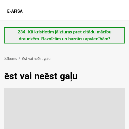
E-AFIŠA
234. Kā kristietim jāizturas pret citādu mācību
draudzēm. Baznīcām un baznīcu apvienībām?
Sākums
ēst vai neēst gaļu
ēst vai neēst gaļu