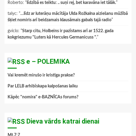
Roberto
: “
līdzībā es teiktu: .. suņi rej, bet karavāna iet tālāk.
”
talyc
: “
…līdz ar luterāņu mācītāja Ulda Rožkalna aiziešanu mūžībā
šķiet nomiris arī beidzamais klausāmais gabals tajā radio
”
gviclo
: “
Starp citu, Holbeins ir pazīstams arī ar 1522. gada
kokgriezumu "Luters kā Hercules Germanicuss ".
”
e – POLEMIKA
Vai kremēt mirušo ir kristīga prakse?
Par LELB arhibīskapa kalpošanas laiku
Kāpēc "nomira" e-BAZNĪCAs forums?
Dieva vārds katrai dienai
Mt.7:7