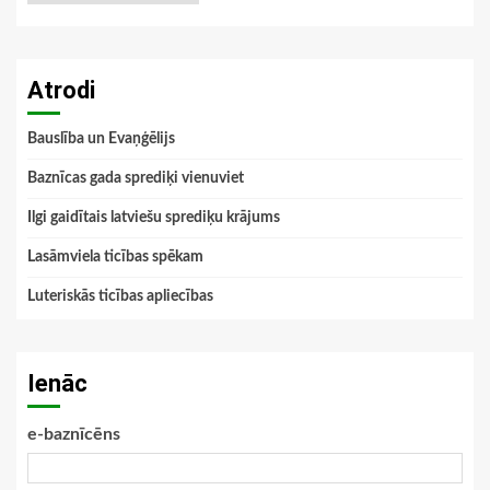
Atrodi
Bauslība un Evaņģēlijs
Baznīcas gada sprediķi vienuviet
Ilgi gaidītais latviešu sprediķu krājums
Lasāmviela ticības spēkam
Luteriskās ticības apliecības
Ienāc
e-baznīcēns