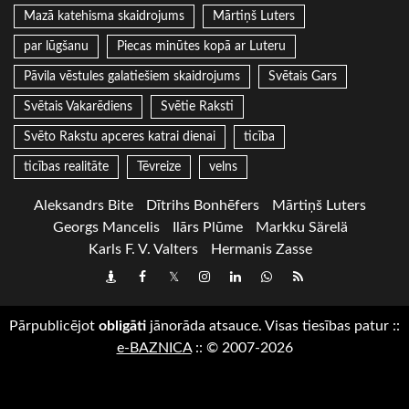
Mazā katehisma skaidrojums
Mārtiņš Luters
par lūgšanu
Piecas minūtes kopā ar Luteru
Pāvila vēstules galatiešiem skaidrojums
Svētais Gars
Svētais Vakarēdiens
Svētie Raksti
Svēto Rakstu apceres katrai dienai
ticība
ticības realitāte
Tēvreize
velns
Aleksandrs Bite
Dītrihs Bonhēfers
Mārtiņš Luters
Georgs Mancelis
Ilārs Plūme
Markku Särelä
Karls F. V. Valters
Hermanis Zasse
Draugiem
Facebook
Twitter
Instagram
LinkedIn
whatsapp
RSS
Pārpublicējot
obligāti
jānorāda atsauce. Visas tiesības patur
::
e-BAZNICA
::
© 2007-2026