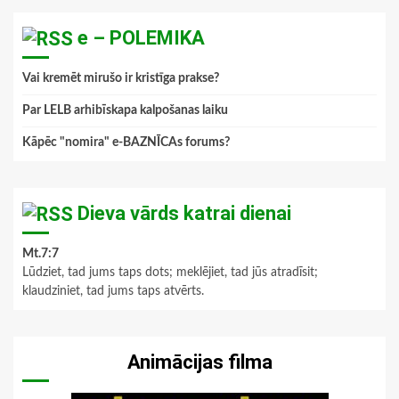
e – POLEMIKA
Vai kremēt mirušo ir kristīga prakse?
Par LELB arhibīskapa kalpošanas laiku
Kāpēc "nomira" e-BAZNĪCAs forums?
Dieva vārds katrai dienai
Mt.7:7
Lūdziet, tad jums taps dots; meklējiet, tad jūs atradīsit;
klaudziniet, tad jums taps atvērts.
Animācijas filma