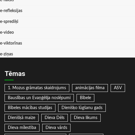
e-raksti
e-refleksijas
e-sprediķi
e-video
e-viktorīnas
e-ziņas
Tēmas
1. Mozus grāmatas skaidrojums
animācijas filma
ASV
Bauslības un Evaņģēlija noslēpumi
Bībele
Bībeles mācības studijas
Dienišķo lūgšanu gads
Dienišķā maize
Dieva Dēls
Dieva likums
Dieva mīlestība
Dieva vārds