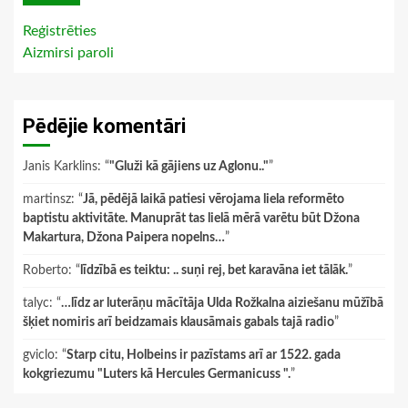
Reģistrēties
Aizmirsi paroli
Pēdējie komentāri
Janis Karklins
: “
"Gluži kā gājiens uz Aglonu.."
”
martinsz
: “
Jā, pēdējā laikā patiesi vērojama liela reformēto
baptistu aktivitāte. Manuprāt tas lielā mērā varētu būt Džona
Makartura, Džona Paipera nopelns…
”
Roberto
: “
līdzībā es teiktu: .. suņi rej, bet karavāna iet tālāk.
”
talyc
: “
…līdz ar luterāņu mācītāja Ulda Rožkalna aiziešanu mūžībā
šķiet nomiris arī beidzamais klausāmais gabals tajā radio
”
gviclo
: “
Starp citu, Holbeins ir pazīstams arī ar 1522. gada
kokgriezumu "Luters kā Hercules Germanicuss ".
”