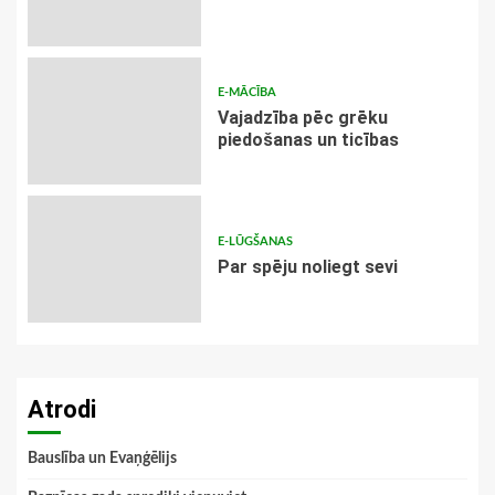
E-MĀCĪBA
Vajadzība pēc grēku
piedošanas un ticības
E-LŪGŠANAS
Par spēju noliegt sevi
Atrodi
Bauslība un Evaņģēlijs