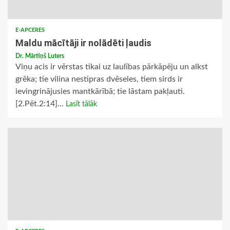
E-APCERES
Maldu mācītāji ir nolādēti ļaudis
Dr. Mārtiņš Luters
Viņu acis ir vērstas tikai uz laulības pārkāpēju un alkst
grēka; tie vilina nestipras dvēseles, tiem sirds ir
ievingrinājusies mantkārībā; tie lāstam pakļauti.
[2.Pēt.2:14]...
Lasīt tālāk