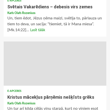
E-APCERES
Svētais Vakarēdiens – debesis virs zemes
Karls Olafs Rozeniuss
Un, tiem ēdot, Jēzus ņēma maizi, svētīja to, pārlauza un
tiem to deva, un sacīja: “Ņemiet, tā ir Mana miesa”.
[Mk.14:22]...
Lasīt tālāk
E-APCERES
Kristus mācekļus pārņēmis nešķīsts grēks
Karls Olafs Rozeniuss
Un tur arī ķilda cēlās viņu starpā, kurš no viņiem esot