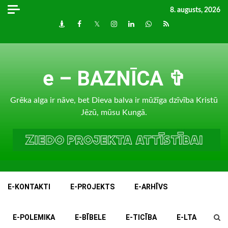
Skip
8. augusts, 2026
to
Draugiem
Facebook
Twitter
Instagram
LinkedIn
whatsapp
RSS
content
e – BAZNĪCA ✞
Grēka alga ir nāve, bet Dieva balva ir mūžīga dzīvība Kristū
Jēzū, mūsu Kungā.
E-KONTAKTI
E-PROJEKTS
E-ARHĪVS
E-POLEMIKA
E-BĪBELE
E-TICĪBA
E-LTA