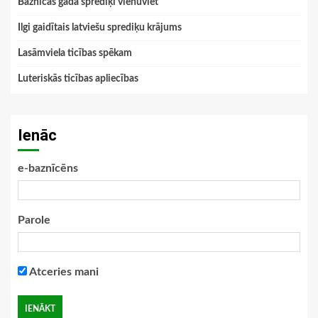
Baznīcas gada sprediķi vienuviet
Ilgi gaidītais latviešu sprediķu krājums
Lasāmviela ticības spēkam
Luteriskās ticības apliecības
Ienāc
e-baznīcēns
Parole
Atceries mani