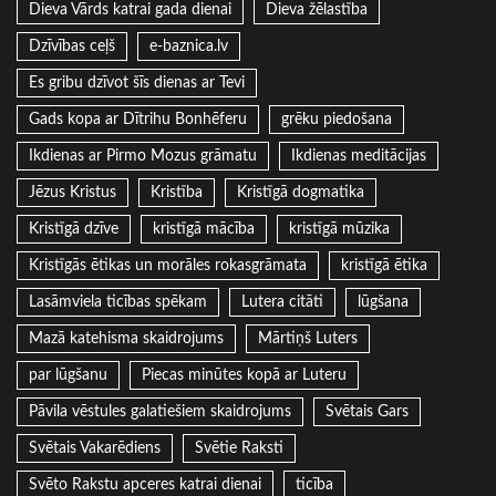
Dieva Vārds katrai gada dienai
Dieva žēlastība
Dzīvības ceļš
e-baznica.lv
Es gribu dzīvot šīs dienas ar Tevi
Gads kopa ar Dītrihu Bonhēferu
grēku piedošana
Ikdienas ar Pirmo Mozus grāmatu
Ikdienas meditācijas
Jēzus Kristus
Kristība
Kristīgā dogmatika
Kristīgā dzīve
kristīgā mācība
kristīgā mūzika
Kristīgās ētikas un morāles rokasgrāmata
kristīgā ētika
Lasāmviela ticības spēkam
Lutera citāti
lūgšana
Mazā katehisma skaidrojums
Mārtiņš Luters
par lūgšanu
Piecas minūtes kopā ar Luteru
Pāvila vēstules galatiešiem skaidrojums
Svētais Gars
Svētais Vakarēdiens
Svētie Raksti
Svēto Rakstu apceres katrai dienai
ticība