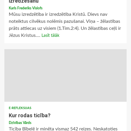
izredzēšanu
Karls Frederiks Vislofs
Mūsu izredzētība ir izredzētība Kristū. Dievs nav
noteiktus cilvēkus nolēmis pazušanai. Viņa – žēlastības
prāts attiecas uz visiem (1.Tim.2:4). Un žēlastības ceļš ir
Jēzus Kristus....
Lasīt tālāk
E-REFLEKSIJAS
Kur rodas ticība?
Dzīvības Vārds
Ticība Bībelē ir minēta vismaz 542 reizes. Neskatoties