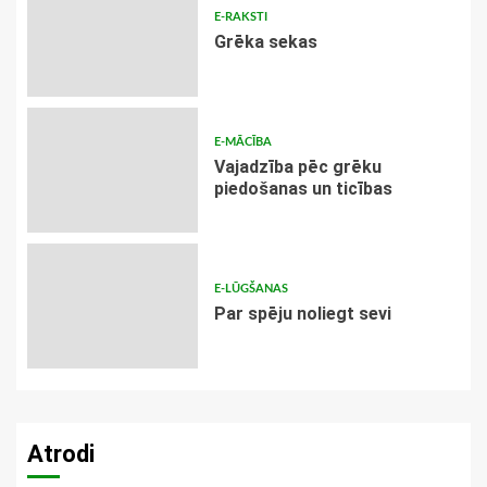
E-RAKSTI
Grēka sekas
E-MĀCĪBA
Vajadzība pēc grēku
piedošanas un ticības
E-LŪGŠANAS
Par spēju noliegt sevi
Atrodi