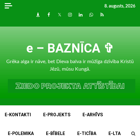
Skip
8. augusts, 2026
to
Draugiem
Facebook
Twitter
Instagram
LinkedIn
whatsapp
RSS
content
e – BAZNĪCA ✞
Grēka alga ir nāve, bet Dieva balva ir mūžīga dzīvība Kristū
Jēzū, mūsu Kungā.
E-KONTAKTI
E-PROJEKTS
E-ARHĪVS
E-POLEMIKA
E-BĪBELE
E-TICĪBA
E-LTA