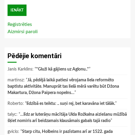
Reģistrēties
Aizmirsi paroli
Pēdējie komentāri
Janis Karklins
: “
"Gluži kā gājiens uz Aglonu.."
”
martinsz
: “
Jā, pēdējā laikā patiesi vērojama liela reformēto
baptistu aktivitāte. Manuprāt tas lielā mērā varētu būt Džona
Makartura, Džona Paipera nopelns…
”
Roberto
: “
līdzībā es teiktu: .. suņi rej, bet karavāna iet tālāk.
”
talyc
: “
…līdz ar luterāņu mācītāja Ulda Rožkalna aiziešanu mūžībā
šķiet nomiris arī beidzamais klausāmais gabals tajā radio
”
gviclo
: “
Starp citu, Holbeins ir pazīstams arī ar 1522. gada