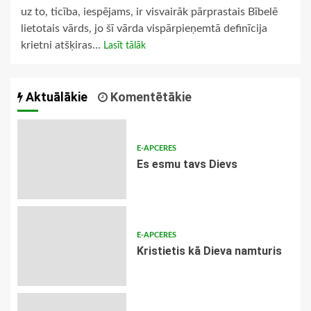
uz to, ticība, iespējams, ir visvairāk pārprastais Bībelē
lietotais vārds, jo šī vārda vispārpieņemtā definīcija
krietni atšķiras...
Lasīt tālāk
Aktuālākie
Komentētākie
E-APCERES
Es esmu tavs Dievs
E-APCERES
Kristietis kā Dieva namturis