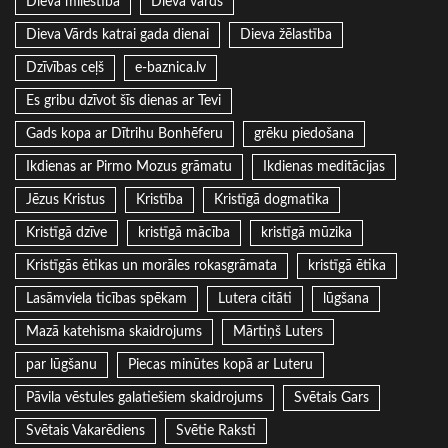
Dieva mīlestība
Dieva vārds
Dieva Vārds katrai gada dienai
Dieva žēlastība
Dzīvības ceļš
e-baznica.lv
Es gribu dzīvot šīs dienas ar Tevi
Gads kopa ar Dītrihu Bonhēferu
grēku piedošana
Ikdienas ar Pirmo Mozus grāmatu
Ikdienas meditācijas
Jēzus Kristus
Kristība
Kristīgā dogmatika
Kristīgā dzīve
kristīgā mācība
kristīgā mūzika
Kristīgās ētikas un morāles rokasgrāmata
kristīgā ētika
Lasāmviela ticības spēkam
Lutera citāti
lūgšana
Mazā katehisma skaidrojums
Mārtiņš Luters
par lūgšanu
Piecas minūtes kopā ar Luteru
Pāvila vēstules galatiešiem skaidrojums
Svētais Gars
Svētais Vakarēdiens
Svētie Raksti