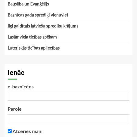
Bauslība un Evaņģēlijs
Baznīcas gada sprediķi vienuviet
Ilgi gaidītais latviešu sprediķu krājums
Lasāmviela ticības spēkam
Luteriskās ticības apliecības
Ienāc
e-baznīcēns
Parole
Atceries mani