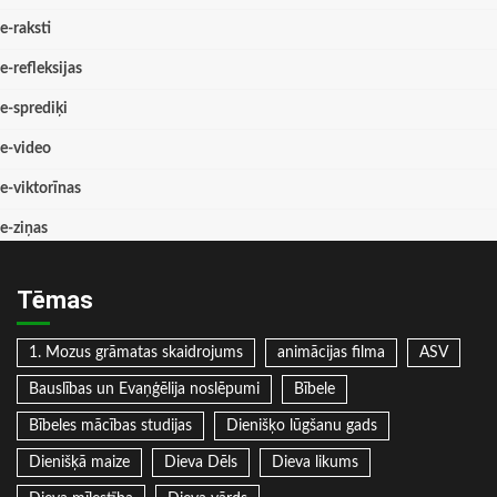
e-raksti
e-refleksijas
e-sprediķi
e-video
e-viktorīnas
e-ziņas
Tēmas
1. Mozus grāmatas skaidrojums
animācijas filma
ASV
Bauslības un Evaņģēlija noslēpumi
Bībele
Bībeles mācības studijas
Dienišķo lūgšanu gads
Dienišķā maize
Dieva Dēls
Dieva likums