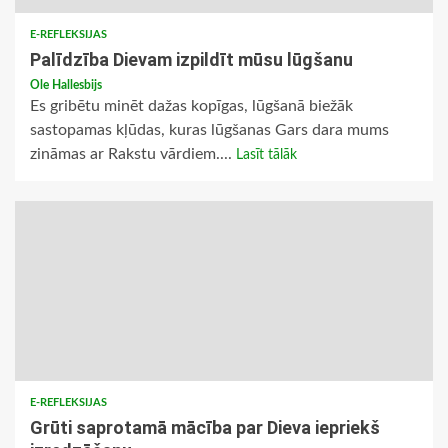
E-REFLEKSIJAS
Palīdzība Dievam izpildīt mūsu lūgšanu
Ole Hallesbijs
Es gribētu minēt dažas kopīgas, lūgšanā biežāk
sastopamas kļūdas, kuras lūgšanas Gars dara mums
zināmas ar Rakstu vārdiem....
Lasīt tālāk
E-REFLEKSIJAS
Grūti saprotamā mācība par Dieva iepriekš