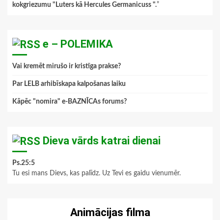
kokgriezumu "Luters kā Hercules Germanicuss ".
”
e – POLEMIKA
Vai kremēt mirušo ir kristīga prakse?
Par LELB arhibīskapa kalpošanas laiku
Kāpēc "nomira" e-BAZNĪCAs forums?
Dieva vārds katrai dienai
Ps.25:5
Tu esi mans Dievs, kas palīdz. Uz Tevi es gaidu vienumēr.
Animācijas filma